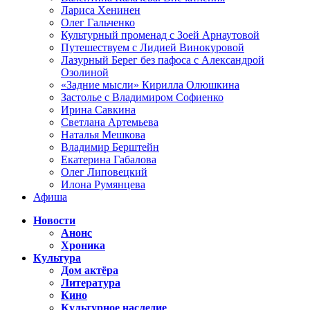
Лариса Хенинен
Олег Гальченко
Культурный променад с Зоей Арнаутовой
Путешествуем с Лидией Винокуровой
Лазурный Берег без пафоса с Александрой
Озолиной
«Задние мысли» Кирилла Олюшкина
Застолье с Владимиром Софиенко
Ирина Савкина
Светлана Артемьева
Наталья Мешкова
Владимир Берштейн
Екатерина Габалова
Олег Липовецкий
Илона Румянцева
Афиша
Новости
Анонс
Хроника
Культура
Дом актёра
Литература
Кино
Культурное наследие