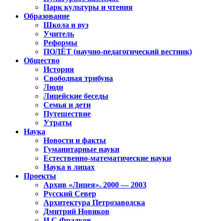
Парк культуры и чтения
Образование
Школа и вуз
Учитель
Реформы
ПОЛЁТ (научно-педагогический вестник)
Общество
История
Свободная трибуна
Люди
Лицейские беседы
Семья и дети
Путешествие
Утраты
Наука
Новости и факты
Гуманитарные науки
Естественно-математические науки
Наука в лицах
Проекты
Архив «Лицея». 2000 — 2003
Русский Север
Архитектура Петрозаводска
Дмитрий Новиков
И.С.Фрадков