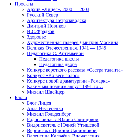
Проекты
Архив «Лицея». 2000 — 2003
Русский Север
Архитектура Петрозаводска
Дмитрий Новиков
И.С.Фрадков
Здоровье
Художественная галерея Дмитрия Москина
Великая Отечественная. 1941 — 1945
Педагогика С. Артемьевой
Педагогика школы
Педагогика двора
Конкурс короткого рассказа «Сестра таланта»
Конкурс «Во весь голос»
Конкурс новой драматургии «Ремарка»
Каким мы помним август 1991-го…
Михаил Швейцер
Блоги
Блог Лицея
Алла Нестеренко
Михаил Гольденберг
Родословная с Юлией Свинцовой
Видоискатель с Юлией Утышевой
Вернисаж с Ириной Ларионовой
Валентина Калачёва. Впечатления