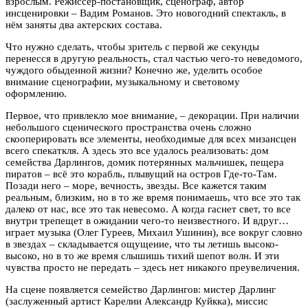
взрослым. Режиссер-постановщик, сценограф, автор
инсценировки – Вадим Романов. Это новогодний спектакль, в
нём заняты два актерских состава.
Что нужно сделать, чтобы зритель с первой же секунды
перенесся в другую реальность, стал частью чего-то неведомого,
чуждого обыденной жизни? Конечно же, уделить особое
внимание сценографии, музыкальному и световому
оформлению.
Первое, что привлекло мое внимание, – декорации. При наличии
небольшого сценического пространства очень сложно
скооперировать все элементы, необходимые для всех мизансцен
всего спекаткля. А здесь это все удалось реализовать: дом
семейства Дарлингов, домик потерянных мальчишек, пещера
пиратов – всё это корабль, плывущий на остров Где-то-Там.
Позади него – море, вечность, звезды. Все кажется таким
реальным, близким, но в то же время понимаешь, что все это так
далеко от нас, все это так невесомо. А когда гаснет свет, то все
внутри трепещет в ожидании чего-то неизвестного. И вдруг…
играет музыка (Олег Гуреев, Михаил Ушинин), все вокруг словно
в звездах – складывается ощущение, что ты летишь высоко-
высоко, но в то же время слышишь тихий шепот волн. И эти
чувства просто не передать – здесь нет никакого преувеличения.
На сцене появляется семейство Дарлингов: мистер Дарлинг
(заслуженный артист Карелии Александр Куйкка), миссис