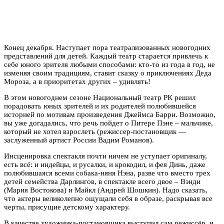
Конец декабря. Наступает пора театрализованных новогодних
представлений для детей. Каждый театр старается привлечь к
себе юного зрителя любыми способами: кто-то из года в год, не
изменяя своим традициям, ставит сказку о приключениях Деда
Мороза, а в приоритетах других – удивлять!
В этом новогоднем сезоне Национальный театр РК решил
порадовать юных зрителей и их родителей полюбившейся
историей по мотивам произведения Джеймса Барри. Возможно,
вы уже догадались, что речь пойдет о Питере Пэне – мальчике,
который не хотел взрослеть (режиссер-постановщик —
заслуженный артист России Вадим Романов).
Инсценировка спектакля почти ничем не уступает оригиналу,
есть всё: и индейцы, и русалки, и крокодил, и фея Динь, даже
полюбившаяся всеми собака-няня Нэна, разве что вместо трех
детей семейства Дарлингов, в спектакле всего двое – Вэнди
(Мария Востокова) и Майкл (Андрей Шошкин). Надо сказать,
что актеры великолепно ощущали себя в образе, раскрывая все
черты, присущие детскому характеру.
В качестве художника-постановщика выступил сам режиссёр, и