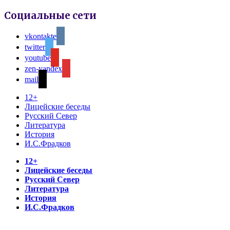
Социальные сети
vkontakte
twitter
youtube
zen-yandex
mail
12+
Лицейские беседы
Русский Север
Литература
История
И.С.Фрадков
12+
Лицейские беседы
Русский Север
Литература
История
И.С.Фрадков