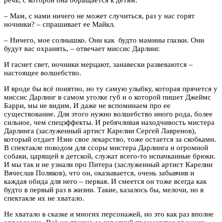
– Мам, с нами ничего не может случиться, раз у нас горят
ночники? – спрашивает ее Майкл.
– Ничего, мое солнышко. Они как будто мамины глазки. Они
будут вас охранять, – отвечает миссис Дарлинг.
И гаснет свет, ночники мерцают, занавески развеваются –
настоящее волшебство.
И вроде бы всё понятно, но ту самую улыбку, которая прячется у
миссис Дарлинг в самом уголке губ и о которой пишет Джеймс
Барри, мы не видим. И даже не вспоминаем про ее
существование. Для этого нужно волшебство иного рода, более
сильное, чем спецэффекты. И ребячливая находчивость мистера
Дарлинга (заслуженный артист Карелии Сергей Лавренов),
который отдает Нэне свое лекарство, тоже остается за скобками.
В спектакле поводом для ссоры мистера Дарлинга и огромной
собаки, царящей в детской, служат всего-то испачканные брюки.
И мы так и не узнали про Питера (заслуженный артист Карелии
Вячеслав Поляков), что он, оказывается, очень забывчив и
каждая обида для него – первая. И смеется он тоже всегда как
будто в первый раз в жизни. Такие, казалось бы, мелочи, но в
спектакле их не хватало.
Не хватало в сказке и многих персонажей, но это как раз вполне