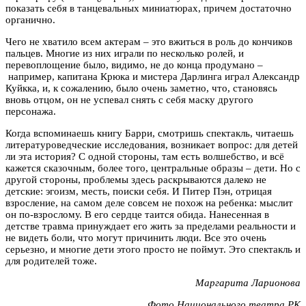
показать себя в танцевальных миниатюрах, причем достаточно
органично.
Чего не хватило всем актерам – это вжиться в роль до кончиков
пальцев. Многие из них играли по несколько ролей, и
перевоплощение было, видимо, не до конца продумано –
например, капитана Крюка и мистера Дарлинга играл Александр
Куйкка, и, к сожалению, было очень заметно, что, становясь
вновь отцом, он не успевал снять с себя маску другого
персонажа.
Когда вспоминаешь книгу Барри, смотришь спектакль, читаешь
литературоведческие исследования, возникает вопрос: для детей
ли эта история? С одной стороны, там есть волшебство, и всё
кажется сказочным, более того, центральные образы – дети. Но с
другой стороны, проблемы здесь раскрываются далеко не
детские: эгоизм, месть, поиски себя. И Питер Пэн, отрицая
взросление, на самом деле совсем не похож на ребенка: мыслит
он по-взрослому. В его сердце таится обида. Нанесенная в
детстве травма принуждает его жить за пределами реальности и
не видеть боли, что могут причинить люди. Все это очень
серьезно, и многие дети этого просто не поймут. Это спектакль и
для родителей тоже.
Маргарита Ларионова
Фото Национального театра РК