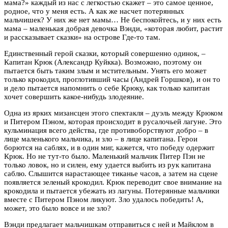
мама?» каждый из нас с легкостью скажет – это самое ценное,
родное, что у меня есть. А как же насчет потерянных
мальчишек? У них же нет мамы… Не беспокойтесь, и у них есть
мама – маленькая добрая девочка Вэнди, «которая любит, растит
и рассказывает сказки» на острове Где-то там.
Единственный герой сказки, который совершенно одинок, –
Капитан Крюк (Александр Куйкка). Возможно, поэтому он
пытается быть таким злым и мстительным. Унять его может
только крокодил, проглотивший часы (Андрей Горшков), и он то
и дело пытается напомнить о себе Крюку, как только капитан
хочет совершить какое-нибудь злодеяние.
Одна из ярких мизансцен этого спектакля – дуэль между Крюком
и Питером Пэном, которая происходит в русалочьей лагуне. Это
кульминация всего действа, где противоборствуют добро – в
лице маленького мальчика, и зло – в лице капитана. Герои
борются на саблях, и в один миг, кажется, что победу одержит
Крюк. Но не тут-то было. Маленький мальчик Питер Пэн не
только ловок, но и силен, ему удается выбить из рук капитана
саблю. Слышится нарастающее тиканье часов, а затем на сцене
появляется зеленый крокодил. Крюк переводит свое внимание на
крокодила и пытается убежать из лагуны. Потерянные мальчики
вместе с Питером Пэном ликуют. Зло удалось победить! А,
может, это было вовсе и не зло?
Вэнди предлагает мальчишкам отправиться с ней и Майклом в