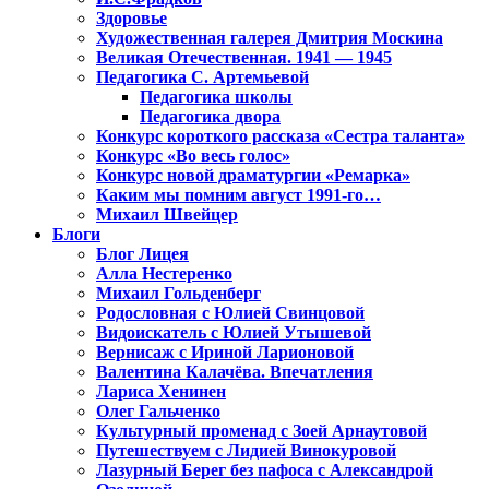
Здоровье
Художественная галерея Дмитрия Москина
Великая Отечественная. 1941 — 1945
Педагогика С. Артемьевой
Педагогика школы
Педагогика двора
Конкурс короткого рассказа «Сестра таланта»
Конкурс «Во весь голос»
Конкурс новой драматургии «Ремарка»
Каким мы помним август 1991-го…
Михаил Швейцер
Блоги
Блог Лицея
Алла Нестеренко
Михаил Гольденберг
Родословная с Юлией Свинцовой
Видоискатель с Юлией Утышевой
Вернисаж с Ириной Ларионовой
Валентина Калачёва. Впечатления
Лариса Хенинен
Олег Гальченко
Культурный променад с Зоей Арнаутовой
Путешествуем с Лидией Винокуровой
Лазурный Берег без пафоса с Александрой