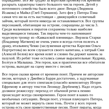
оправданно. Всё же трудно за короткий промежуток времени
раскрыть характеры такого большого числа героев. Детей у
почтенного семейства было всего двое: Венди (Людмила
Исакова) и Майкл (Глеб Германов). Зато фея у Питера Пэна
самая что ни на есть настоящая – движущийся солнечный
зайчик, который почти никогда не останавливается. Все группы
персонажей, обитающие на острове, сокращены до числа 3.
Среди мальчишек и пиратов сохранены только наиболее
выделяющиеся типажи. Так пираты чем-то напоминают
чудесную троицу из «Кавказской пленницы». Верзила Старки
(Владимир Матвеев) не очень умен и всегда готов полезть в
драку, итальянец Чекко (заслуженная артистка Карелии Ольга
Портретова) во всем слушается своего капитана, а хитрый Сми
(Алексей Белов) все время юлит и словно бы держит камень за
пазухой. Из ребят тоже остались самые выразительные: Кудряш,
Болтун и Малышка. Эти герои, как и практически все обитатели
острова, выходят на сцену вместе с песней.
Все герои сказки время от времени поют. Причем не авторские
песни, которых у Джеймса Барри достаточно, а задуманные
специально для этого спектакля (спасибо композитору Игорю
Ефремову и автору текстов Леониду Дербеневу). Надо отдать
должное режиссеру: переход от обычной речи к пению
происходит всегда своевременно. Герои поют в каких-то
необычных ситуациях. Венди поет, утешая плачущего Питера,
который не может вернуть свою тень. Почти у всех героев
острова есть свои приветственные песни. Поют пираты, когда