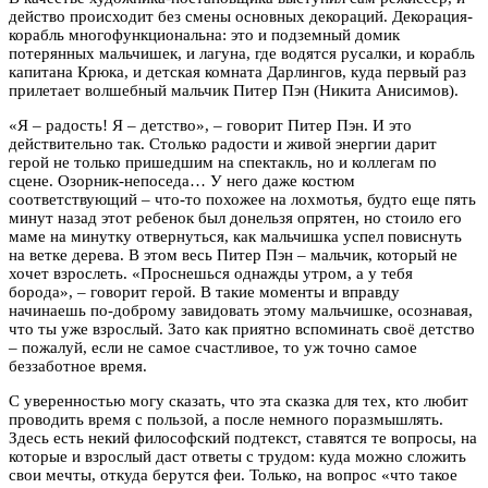
действо происходит без смены основных декораций. Декорация-
корабль многофункциональна: это и подземный домик
потерянных мальчишек, и лагуна, где водятся русалки, и корабль
капитана Крюка, и детская комната Дарлингов, куда первый раз
прилетает волшебный мальчик Питер Пэн (Никита Анисимов).
«Я – радость! Я – детство», – говорит Питер Пэн. И это
действительно так. Столько радости и живой энергии дарит
герой не только пришедшим на спектакль, но и коллегам по
сцене. Озорник-непоседа… У него даже костюм
соответствующий – что-то похожее на лохмотья, будто еще пять
минут назад этот ребенок был донельзя опрятен, но стоило его
маме на минутку отвернуться, как мальчишка успел повиснуть
на ветке дерева. В этом весь Питер Пэн – мальчик, который не
хочет взрослеть. «Проснешься однажды утром, а у тебя
борода», – говорит герой. В такие моменты и вправду
начинаешь по-доброму завидовать этому мальчишке, осознавая,
что ты уже взрослый. Зато как приятно вспоминать своё детство
– пожалуй, если не самое счастливое, то уж точно самое
беззаботное время.
С уверенностью могу сказать, что эта сказка для тех, кто любит
проводить время с пользой, а после немного поразмышлять.
Здесь есть некий философский подтекст, ставятся те вопросы, на
которые и взрослый даст ответы с трудом: куда можно сложить
свои мечты, откуда берутся феи. Только, на вопрос «что такое