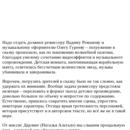
Надо отдать должное режиссеру Вадиму Романову и
музыкальному оформителю Олегу Гурееву – погружение в
сказку произошло, как по мановению волшебной палочки,
благодаря умелому сочетанию видеоэффектов и музыкального
сопровождения. Детская комната, напоминающая корабельную
мачту, осветилась бессчетным количеством звезд, музыка
убаюкивала и завораживала.
Впрочем, погрузить зрителей в сказку было не так сложно, как
удержать их внимание. Вообще задача режиссеру предстояла
нелегкая – переложить в формат пьесы детское произведение,
довольно большое по объему и непростое по содержанию.
Естественно, пришлось сократить многие сцены, упростить
некоторые характеры. Отсюда яркая гротескность персонажей,
которая присутствует и в авторском тексте, но всё же не в такой
мере.
От миссис Дарлинг (Наталья Алатало) мы слышим прощальную
речь, с которой она обращается к детям: