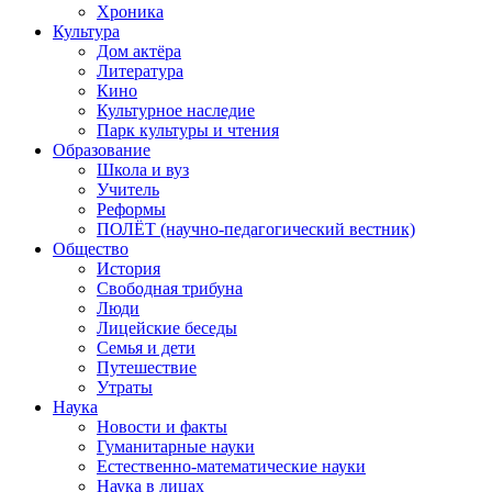
Хроника
Культура
Дом актёра
Литература
Кино
Культурное наследие
Парк культуры и чтения
Образование
Школа и вуз
Учитель
Реформы
ПОЛЁТ (научно-педагогический вестник)
Общество
История
Свободная трибуна
Люди
Лицейские беседы
Семья и дети
Путешествие
Утраты
Наука
Новости и факты
Гуманитарные науки
Естественно-математические науки
Наука в лицах