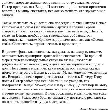
зрители впервые знакомятся с ними, поют русалки, которых
Питер представляет Венди. И хотя песни достаточно органично
вплетены в канву спектакля, несколько мешает, что звучат они в
записи.
Также несколько смущает сцена последней битвы Питера Пэна с
капитаном Крюком (заслуженный артист Карелии Сергей
Лавренов), которая заканчивается тем, что весь отряд Питера,
включая Венди, подбадривает крокодила, собравшегося
поужинать капитаном Крюком задорными возгласами: «Съешь
его!». Согласитесь, звучит несколько кровожадно.
Впрочем, финальная сцена сказки удалась на славу и, похоже,
окончательно примирила зрителей со спектаклем. По крайней
мере я видела неподдельные слезы на глазах некоторых
родителей в тот момент, когда дети все же вернулись в родной
дом. Потерянные мальчики, как и полагается, в конце сказки
прилетели вместе с Венди к ее маме. Мама, конечно же, приняла
их. Венди еще некоторое время летала в гости к Питеру Пэну,
потом Питер забыл про нее. Мы так и не увидели, как
повзрослела Венди. Может, оно и к лучшему. До сих пор не могу
спокойно перечитывать момент встречи уже замужней женщины
с вечно юным мальчиком. И повзрослевших мальчишек мы тоже
не увидели. Режиссер убрал из сказки эту постылую реальность,
но и часть волшебства ушла вслед за ней.
Анна Нестеренко