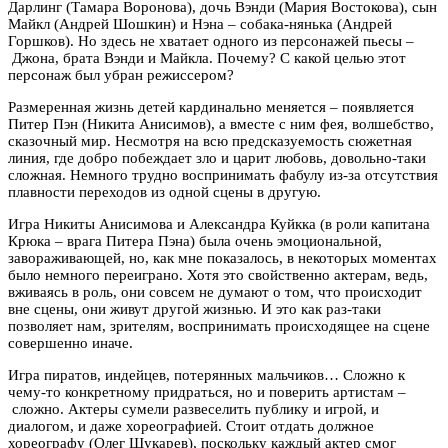
Дарлинг (Тамара Воронова), дочь Вэнди (Мария Востокова), сын
Майкл (Андрей Шошкин) и Нэна – собака-нянька (Андрей
Горшков). Но здесь не хватает одного из персонажей пьесы –
Джона, брата Вэнди и Майкла. Почему? С какой целью этот
персонаж был убран режиссером?
Размеренная жизнь детей кардинально меняется – появляется
Питер Пэн (Никита Анисимов), а вместе с ним фея, волшебство,
сказочный мир. Несмотря на всю предсказуемость сюжетная
линия, где добро побеждает зло и царит любовь, довольно-таки
сложная. Немного трудно воспринимать фабулу из-за отсутствия
плавности переходов из одной сцены в другую.
Игра Никиты Анисимова и Александра Куйкка (в роли капитана
Крюка – врага Питера Пэна) была очень эмоциональной,
завораживающей, но, как мне показалось, в некоторых моментах
было немного переиграно. Хотя это свойственно актерам, ведь,
вживаясь в роль, они совсем не думают о том, что происходит
вне сцены, они живут другой жизнью. И это как раз-таки
позволяет нам, зрителям, воспринимать происходящее на сцене
совершенно иначе.
Игра пиратов, индейцев, потерянных мальчиков… Сложно к
чему-то конкретному придраться, но и поверить артистам –
сложно. Актеры сумели развеселить публику и игрой, и
диалогом, и даже хореографией. Стоит отдать должное
хореографу (Олег Щукарев), поскольку каждый актер смог