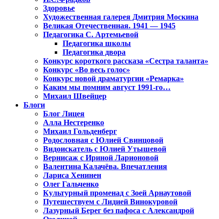
Здоровье
Художественная галерея Дмитрия Москина
Великая Отечественная. 1941 — 1945
Педагогика С. Артемьевой
Педагогика школы
Педагогика двора
Конкурс короткого рассказа «Сестра таланта»
Конкурс «Во весь голос»
Конкурс новой драматургии «Ремарка»
Каким мы помним август 1991-го…
Михаил Швейцер
Блоги
Блог Лицея
Алла Нестеренко
Михаил Гольденберг
Родословная с Юлией Свинцовой
Видоискатель с Юлией Утышевой
Вернисаж с Ириной Ларионовой
Валентина Калачёва. Впечатления
Лариса Хенинен
Олег Гальченко
Культурный променад с Зоей Арнаутовой
Путешествуем с Лидией Винокуровой
Лазурный Берег без пафоса с Александрой