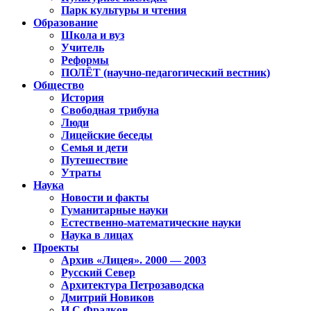
Парк культуры и чтения
Образование
Школа и вуз
Учитель
Реформы
ПОЛЁТ (научно-педагогический вестник)
Общество
История
Свободная трибуна
Люди
Лицейские беседы
Семья и дети
Путешествие
Утраты
Наука
Новости и факты
Гуманитарные науки
Естественно-математические науки
Наука в лицах
Проекты
Архив «Лицея». 2000 — 2003
Русский Север
Архитектура Петрозаводска
Дмитрий Новиков
И.С.Фрадков