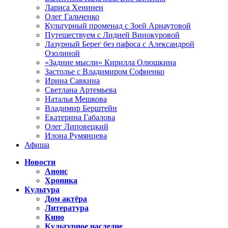
Лариса Хенинен
Олег Гальченко
Культурный променад с Зоей Арнаутовой
Путешествуем с Лидией Винокуровой
Лазурный Берег без пафоса с Александрой
Озолиной
«Задние мысли» Кирилла Олюшкина
Застолье с Владимиром Софиенко
Ирина Савкина
Светлана Артемьева
Наталья Мешкова
Владимир Берштейн
Екатерина Габалова
Олег Липовецкий
Илона Румянцева
Афиша
Новости
Анонс
Хроника
Культура
Дом актёра
Литература
Кино
Культурное наследие