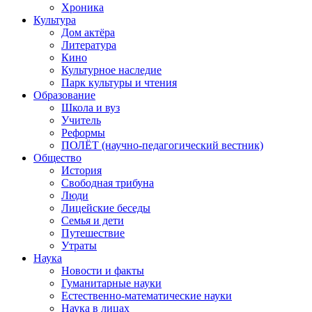
Хроника
Культура
Дом актёра
Литература
Кино
Культурное наследие
Парк культуры и чтения
Образование
Школа и вуз
Учитель
Реформы
ПОЛЁТ (научно-педагогический вестник)
Общество
История
Свободная трибуна
Люди
Лицейские беседы
Семья и дети
Путешествие
Утраты
Наука
Новости и факты
Гуманитарные науки
Естественно-математические науки
Наука в лицах