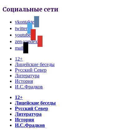
Социальные сети
vkontakte
twitter
youtube
zen-yandex
mail
12+
Лицейские беседы
Русский Север
Литература
История
И.С.Фрадков
12+
Лицейские беседы
Русский Север
Литература
История
И.С.Фрадков