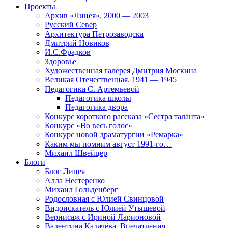
Проекты
Архив «Лицея». 2000 — 2003
Русский Север
Архитектура Петрозаводска
Дмитрий Новиков
И.С.Фрадков
Здоровье
Художественная галерея Дмитрия Москина
Великая Отечественная. 1941 — 1945
Педагогика С. Артемьевой
Педагогика школы
Педагогика двора
Конкурс короткого рассказа «Сестра таланта»
Конкурс «Во весь голос»
Конкурс новой драматургии «Ремарка»
Каким мы помним август 1991-го…
Михаил Швейцер
Блоги
Блог Лицея
Алла Нестеренко
Михаил Гольденберг
Родословная с Юлией Свинцовой
Видоискатель с Юлией Утышевой
Вернисаж с Ириной Ларионовой
Валентина Калачёва. Впечатления