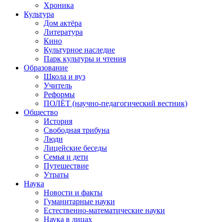
Хроника
Культура
Дом актёра
Литература
Кино
Культурное наследие
Парк культуры и чтения
Образование
Школа и вуз
Учитель
Реформы
ПОЛЁТ (научно-педагогический вестник)
Общество
История
Свободная трибуна
Люди
Лицейские беседы
Семья и дети
Путешествие
Утраты
Наука
Новости и факты
Гуманитарные науки
Естественно-математические науки
Наука в лицах