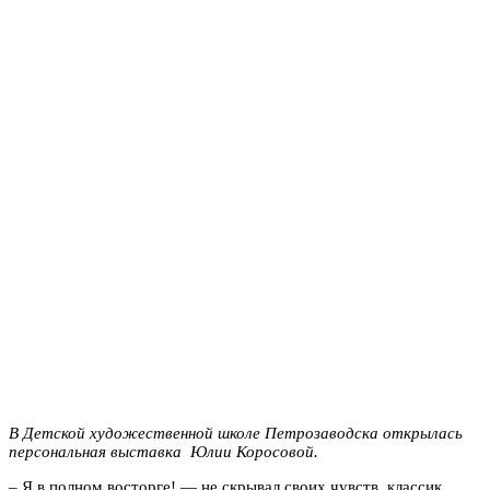
В Детской художественной школе Петрозаводска открылась
персональная выставка Юлии Коросовой.
– Я в полном восторге! — не скрывал своих чувств классик