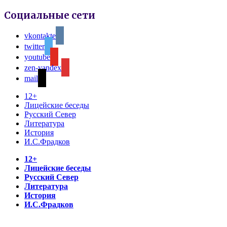
Социальные сети
vkontakte
twitter
youtube
zen-yandex
mail
12+
Лицейские беседы
Русский Север
Литература
История
И.С.Фрадков
12+
Лицейские беседы
Русский Север
Литература
История
И.С.Фрадков