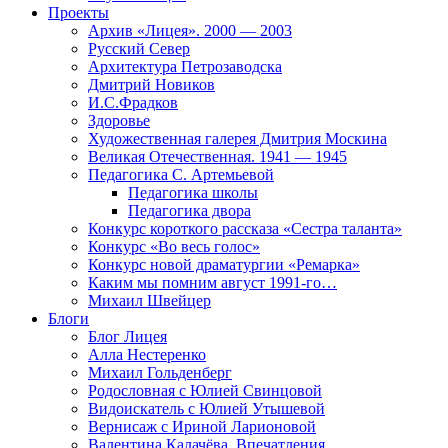
Проекты
Архив «Лицея». 2000 — 2003
Русский Север
Архитектура Петрозаводска
Дмитрий Новиков
И.С.Фрадков
Здоровье
Художественная галерея Дмитрия Москина
Великая Отечественная. 1941 — 1945
Педагогика С. Артемьевой
Педагогика школы
Педагогика двора
Конкурс короткого рассказа «Сестра таланта»
Конкурс «Во весь голос»
Конкурс новой драматургии «Ремарка»
Каким мы помним август 1991-го…
Михаил Швейцер
Блоги
Блог Лицея
Алла Нестеренко
Михаил Гольденберг
Родословная с Юлией Свинцовой
Видоискатель с Юлией Утышевой
Вернисаж с Ириной Ларионовой
Валентина Калачёва. Впечатления