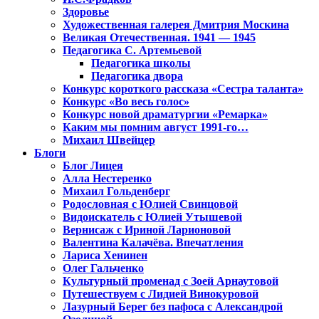
Здоровье
Художественная галерея Дмитрия Москина
Великая Отечественная. 1941 — 1945
Педагогика С. Артемьевой
Педагогика школы
Педагогика двора
Конкурс короткого рассказа «Сестра таланта»
Конкурс «Во весь голос»
Конкурс новой драматургии «Ремарка»
Каким мы помним август 1991-го…
Михаил Швейцер
Блоги
Блог Лицея
Алла Нестеренко
Михаил Гольденберг
Родословная с Юлией Свинцовой
Видоискатель с Юлией Утышевой
Вернисаж с Ириной Ларионовой
Валентина Калачёва. Впечатления
Лариса Хенинен
Олег Гальченко
Культурный променад с Зоей Арнаутовой
Путешествуем с Лидией Винокуровой
Лазурный Берег без пафоса с Александрой