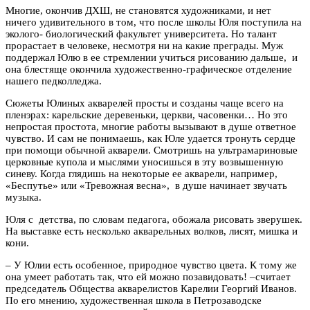
Многие, окончив ДХШ, не становятся художниками, и нет
ничего удивительного в том, что после школы Юля поступила на
эколого- биологический факультет университета. Но талант
прорастает в человеке, несмотря ни на какие преграды. Муж
поддержал Юлю в ее стремлении учиться рисованию дальше, и
она блестяще окончила художественно-графическое отделение
нашего педколледжа.
Сюжеты Юлиных акварелей просты и созданы чаще всего на
пленэрах: карельские деревеньки, церкви, часовенки… Но это
непростая простота, многие работы вызывают в душе ответное
чувство. И сам не понимаешь, как Юле удается тронуть сердце
при помощи обычной акварели. Смотришь на ультрамариновые
церковные купола и мыслями уносишься в эту возвышенную
синеву. Когда глядишь на некоторые ее акварели, например,
«Беспутье» или «Тревожная весна», в душе начинает звучать
музыка.
Юля с детства, по словам педагога, обожала рисовать зверушек.
На выставке есть несколько акварельных волков, лисят, мишка и
кони.
– У Юлии есть особенное, природное чувство цвета. К тому же
она умеет работать так, что ей можно позавидовать! –считает
председатель Общества акварелистов Карелии Георгий Иванов.
По его мнению, художественная школа в Петрозаводске