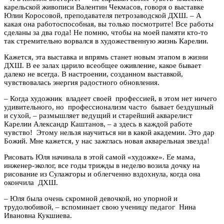
карельской живописи Валентин Чекмасов, говоря о выставке
Юлии Коросовой, преподавателя петрозаводской ДХШ. – А
какая она работоспособная, вы только посмотрите! Все работы
сделаны за два года! Не помню, чтобы на моей памяти кто-то
так стремительно ворвался в художественную жизнь Карелии.
Кажется, эта выставка и впрямь станет новым этапом в жизни
ДХШ. В ее залах царило всеобщее оживление, какое бывает
далеко не всегда. В настроении, созданном выставкой,
чувствовалась энергия радостного обновления.
– Когда художник владеет своей профессией, в этом нет ничего
удивительного, но профессионализм часто бывает бездушный
и сухой, – размышляет ведущий и старейший акварелист
Карелии Александр Каштанов, – а здесь в каждой работе
чувство! Этому нельзя научиться ни в какой академии. Это дар
Божий. Мне кажется, у нас зажглась новая акварельная звезда!
Рисовать Юля начинала в этой самой «художке». Ее мама,
инженер-эколог, все годы трижды в неделю возила дочку на
рисование из Сулажгоры и облегченно вздохнула, когда она
окончила ДХШ.
– Юля была очень скромной девочкой, но упорной и
трудолюбивой, – вспоминает свою ученицу педагог Нина
Ивановна Кукшиева.