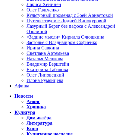
Лариса Хенинен
Олег Гальченко
Культурный променад с Зоей Арнаутовой
Путешествуем с Лидией Винокуровой
Лазурный Берег без пафоса с Александрой
Озолиной
«Задние мысли» Кирилла Олюшкина
Застолье с Владимиром Софиенко
Ирина Савкина
Светлана Артемьева
Наталья Мешкова
Владимир Берштейн
Екатерина Габалова
Олег Липовецкий
Илона Румянцева
Афиша
Новости
Анонс
Хроника
Культура
Дом актёра
Литература
Кино
Культурное наследие