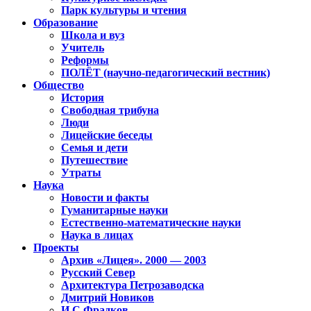
Парк культуры и чтения
Образование
Школа и вуз
Учитель
Реформы
ПОЛЁТ (научно-педагогический вестник)
Общество
История
Свободная трибуна
Люди
Лицейские беседы
Семья и дети
Путешествие
Утраты
Наука
Новости и факты
Гуманитарные науки
Естественно-математические науки
Наука в лицах
Проекты
Архив «Лицея». 2000 — 2003
Русский Север
Архитектура Петрозаводска
Дмитрий Новиков
И.С.Фрадков