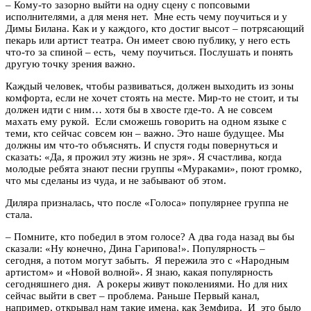
– Кому-то зазорно выйти на одну сцену с попсовыми
исполнителями, а для меня нет. Мне есть чему поучиться и у
Димы Билана. Как и у каждого, кто достиг высот – потрясающий
пекарь или артист театра. Он имеет свою публику, у него есть
что-то за спиной – есть, чему поучиться. Послушать и понять
другую точку зрения важно.
Каждый человек, чтобы развиваться, должен выходить из зоны
комфорта, если не хочет стоять на месте. Мир-то не стоит, и ты
должен идти с ним… хотя бы в хвосте где-то. А не совсем
махать ему рукой. Если сможешь говорить на одном языке с
теми, кто сейчас совсем юн – важно. Это наше будущее. Мы
должны им что-то объяснять. И спустя годы повернуться и
сказать: «Да, я прожил эту жизнь не зря». Я счастлива, когда
молодые ребята знают песни группы «Мураками», поют громко,
что мы сделаны из чуда, и не забывают об этом.
Диляра призналась, что после «Голоса» популярнее группа не
стала.
– Помните, кто победил в этом голосе? А два года назад вы бы
сказали: «Ну конечно, Дина Гарипова!». Популярность –
сегодня, а потом могут забыть. Я пережила это с «Народным
артистом» и «Новой волной». Я знаю, какая популярность
сегодняшнего дня. А рокеры живут поколениями. Но для них
сейчас выйти в свет – проблема. Раньше Первый канал,
например, открывал нам такие имена, как Земфира. И это было