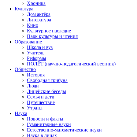
Хроника
Культура
Дом актёра
Литература
Кино
Культурное наследие
Парк культуры и чтения
Образование
Школа и вуз
Учитель
Реформы
ПОЛЁТ (научно-педагогический вестник)
Общество
История
Свободная трибуна
Люди
Лицейские беседы
Семья и дети
Путешествие
Утраты
Наука
Новости и факты
Гуманитарные науки
Естественно-математические науки
Наука в лицах