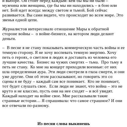
и выборе. Он стоит перед каждым: кем бы мы ни были –
мужчина или женщина, где бы мы ни находились – в бою или
нет. Бой идет всегда: между светом и тьмой. Бой сейчас
развивается. Вы сами видите, что происходит во всем мире. Это
звенья одной цепи.
Журналистов интересовало отношение Мары к обратной
стороне войны – о войне-бизнесе, на котором люди делают
деньги.
– В песне я не стану показывать коммерческую часть войны и ее
темную сторону. Я не хочу воспевать темную энергию. Хочу
петь о героях, о светлом в людях и доставать из человека его
лучшие качества. Бизнес на чужих смертях – тьма. Про тьму я
петь не стану. Ко мне на концерт приходили военные: от них
шла определенная аура. Эти люди смотрели в глаза смерти, и они
уже другие. Они об этом рассказывают, но говорить это со
сцены я не буду – каждый сам все понимает. Кто не понимает,
тот будет слушать свое. Если люди не знают, что война – это не
круто и не классно, пусть они на нее сходят – и всё увидят.
Каждый находит на войне свое. Мне рассказывали такие
странные истории… Я спрашивала: что самое страшное? И они
все отвечали по-разному.
Из песни слова выкинешь