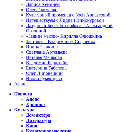
Лариса Хенинен
Олег Гальченко
Культурный променад с Зоей Арнаутовой
Путешествуем с Лидией Винокуровой
Лазурный Берег без пафоса с Александрой
Озолиной
«Задние мысли» Кирилла Олюшкина
Застолье с Владимиром Софиенко
Ирина Савкина
Светлана Артемьева
Наталья Мешкова
Владимир Берштейн
Екатерина Габалова
Олег Липовецкий
Илона Румянцева
Афиша
Новости
Анонс
Хроника
Культура
Дом актёра
Литература
Кино
Культурное наследие