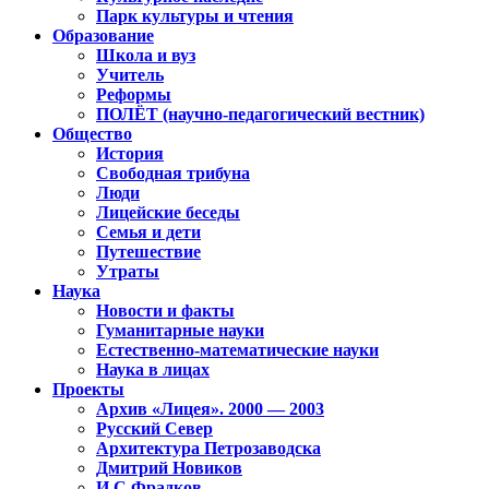
Парк культуры и чтения
Образование
Школа и вуз
Учитель
Реформы
ПОЛЁТ (научно-педагогический вестник)
Общество
История
Свободная трибуна
Люди
Лицейские беседы
Семья и дети
Путешествие
Утраты
Наука
Новости и факты
Гуманитарные науки
Естественно-математические науки
Наука в лицах
Проекты
Архив «Лицея». 2000 — 2003
Русский Север
Архитектура Петрозаводска
Дмитрий Новиков
И.С.Фрадков