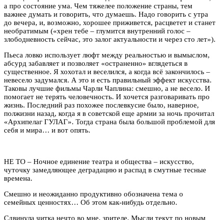
а про состояние ума. Чем тяжелее положение страны, тем
важнее думать и говорить, что думаешь. Надо говорить с утра
до вечера, и, возможно, хорошее приживется, расцветет и станет
необратимым («хрен тебе – глумится внутренний голос –
злободневность сейчас, это залог актуальности и через сто лет»).
Пьеса ловко использует люфт между реальностью и вымыслом,
абсурд забавляет и позволяет «остраненно» вглядеться в
существенное. Я хохотал и веселился, а когда всё закончилось –
невесело задумался. А это и есть правильный эффект искусства.
Таковы лучшие фильмы Чарли Чаплина: смешно, а не весело. И
помогает не терять человечность. И хочется разговаривать про
жизнь. Последний раз похожее послевкусие было, наверное,
полжизни назад, когда я в советской еще армии за ночь прочитал
«Архипелаг ГУЛАГ». Тогда страна была большой проблемой для
себя и мира… и вот опять.
НЕ ТО – Ночное единение театра и общества – искусство,
чуточку замедляющее деградацию и распад в смутные тесные
времена.
Смешно и неожиданно продуктивно обозначена тема о
семейных ценностях… Об этом как-нибудь отдельно.
Сдвинула читка нечто во мне, зрителе. Мысли текут по новым