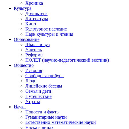
Хроника
Культура
Дом актёра
Литература
Кино
Культурное наследие
Парк культуры и чтения
Образование
Школа и вуз
Учитель
Реформы
ПОЛЁТ (научно-педагогический вестник)
Общество
История
Свободная трибуна
Люди
Лицейские беседы
Семья и дети
Путешествие
Утраты
Наука
Новости и факты
Гуманитарные науки
Естественно-математические науки
Наука в лицах