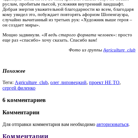
руслам, пробитым пьесой, усложняя внутренний ландшафт.
Добрая энергия уважительной благодарности ко всем, благодаря
кому увидел это, побуждает повторять афоризм Шопенгауэра,
случайно вычитанный из третьих рук: «Художник выше героя –
он создает миры».
Мощно задвинули. «
Я ведь старого формата человек
»: просто
еще раз «спасибо» хочу сказать. Спасибо вам!
Фото из группы
Agriculture_club
Похожее
Теги:
Agriculture_club
,
олег липовецкий
,
проект НЕ ТО
,
сергей филенко
6 комментариев
Комментарии
Для отправки комментария вам необходимо
авторизоваться
.
Комментарии