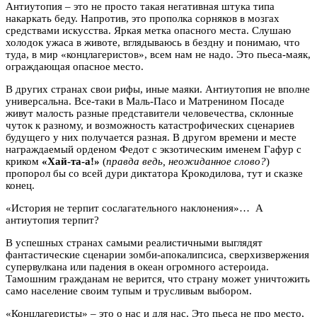
Антиутопия – это не просто такая негативная штука типа
накаркать беду. Напротив, это прополка сорняков в мозгах
средствами искусства. Яркая метка опасного места. Слушаю
холодок ужаса в животе, вглядываюсь в бездну и понимаю, что
туда, в мир «концлагеристов», всем нам не надо. Это пьеса-маяк,
ограждающая опасное место.
В других странах свои рифы, иные маяки. Антиутопия не вполне
универсальна. Все-таки в Маль-Пасо и Матренином Посаде
живут малость разные представители человечества, склонные
чуток к разному, и возможность катастрофических сценариев
будущего у них получается разная. В другом времени и месте
награждаемый орденом Федот с экзотическим именем Гафур с
криком
«Хай-та-а!»
(
правда ведь, неожиданное слово?
)
пропорол бы со всей дури диктатора Крокодилова, тут и сказке
конец.
«История не терпит сослагательного наклонения»… А
антиутопия терпит?
В успешных странах самыми реалистичными выглядят
фантастические сценарии зомби-апокалипсиса, сверхизвержения
супервулкана или падения в океан огромного астероида.
Тамошним гражданам не верится, что страну может уничтожить
само население своим тупым и трусливым выбором.
«Концлагеристы» – это о нас и для нас. Это пьеса не про место,