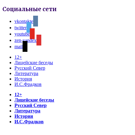
Социальные сети
vkontakte
twitter
youtube
zen-yandex
mail
12+
Лицейские беседы
Русский Север
Литература
История
И.С.Фрадков
12+
Лицейские беседы
Русский Север
Литература
История
И.С.Фрадков