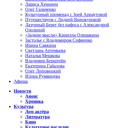
Лариса Хенинен
Олег Гальченко
Культурный променад с Зоей Арнаутовой
Путешествуем с Лидией Винокуровой
Лазурный Берег без пафоса с Александрой
Озолиной
«Задние мысли» Кирилла Олюшкина
Застолье с Владимиром Софиенко
Ирина Савкина
Светлана Артемьева
Наталья Мешкова
Владимир Берштейн
Екатерина Габалова
Олег Липовецкий
Илона Румянцева
Афиша
Новости
Анонс
Хроника
Культура
Дом актёра
Литература
Кино
Культурное наследие