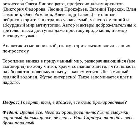
режиссера Олега Липовецкого, профессионализм артистов
(Виктория Федорова, Леонид Прокофьев, Евгений Терских, Влад
Тимонин, Олег Романов, Александр Галиев) – втащили
небритого зрителя в странно узнаваемый, ужасно смешной и
абсурдный мир антиутопии. Автор и актеры доброжелательны к
зрителю: пьеса доступна даже простаку вроде меня, и юмор
маскирует ужас.
Аналитик из меня никакой, скажу о зрительских впечатлениях
по-простому.
Торопливо вникая в придуманный мир, разворачивающийся (еле
выговорил) по ходу читки, краем сознания отметил, что попасть
на абсолютно новенькую пьесу – как сунуться в безымянный
ледяной водопад. Жутко интересно! Такое запоминается влёт и
надолго.
Педрос:
Говорят, там, в Можге, все дома бронированные?
Федот:
Враньё всё. Чего их бронировать-то? Это выдумки,
народный фольклор всё, не верь… Вот Сарапул, тот да… весь
бронированный.