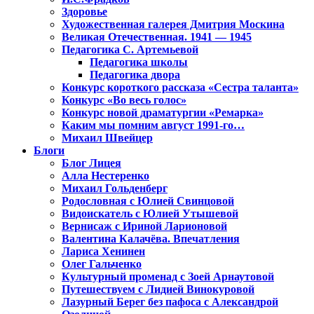
Здоровье
Художественная галерея Дмитрия Москина
Великая Отечественная. 1941 — 1945
Педагогика С. Артемьевой
Педагогика школы
Педагогика двора
Конкурс короткого рассказа «Сестра таланта»
Конкурс «Во весь голос»
Конкурс новой драматургии «Ремарка»
Каким мы помним август 1991-го…
Михаил Швейцер
Блоги
Блог Лицея
Алла Нестеренко
Михаил Гольденберг
Родословная с Юлией Свинцовой
Видоискатель с Юлией Утышевой
Вернисаж с Ириной Ларионовой
Валентина Калачёва. Впечатления
Лариса Хенинен
Олег Гальченко
Культурный променад с Зоей Арнаутовой
Путешествуем с Лидией Винокуровой
Лазурный Берег без пафоса с Александрой