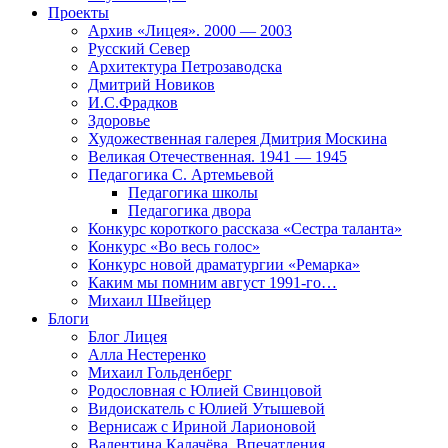
Проекты
Архив «Лицея». 2000 — 2003
Русский Север
Архитектура Петрозаводска
Дмитрий Новиков
И.С.Фрадков
Здоровье
Художественная галерея Дмитрия Москина
Великая Отечественная. 1941 — 1945
Педагогика С. Артемьевой
Педагогика школы
Педагогика двора
Конкурс короткого рассказа «Сестра таланта»
Конкурс «Во весь голос»
Конкурс новой драматургии «Ремарка»
Каким мы помним август 1991-го…
Михаил Швейцер
Блоги
Блог Лицея
Алла Нестеренко
Михаил Гольденберг
Родословная с Юлией Свинцовой
Видоискатель с Юлией Утышевой
Вернисаж с Ириной Ларионовой
Валентина Калачёва. Впечатления