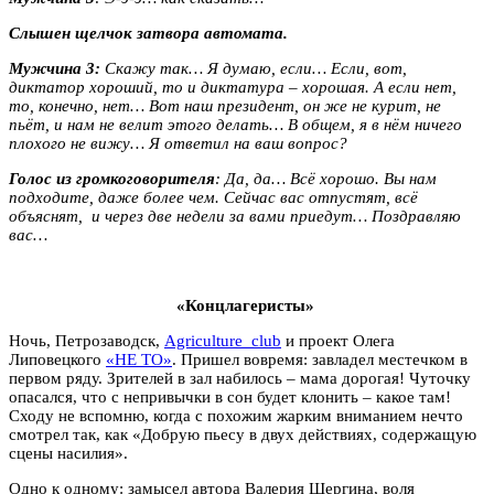
Слышен щелчок затвора автомата.
Мужчина 3:
Скажу так… Я думаю, если… Если, вот,
диктатор хороший, то и диктатура – хорошая. А если нет,
то, конечно, нет… Вот наш президент, он же не курит, не
пьёт, и нам не велит этого делать… В общем, я в нём ничего
плохого не вижу… Я ответил на ваш вопрос?
Голос из громкоговорителя
: Да, да… Всё хорошо. Вы нам
подходите, даже более чем. Сейчас вас отпустят, всё
объяснят, и через две недели за вами приедут… Поздравляю
вас…
«Концлагеристы»
Ночь, Петрозаводск,
Agriculture_club
и проект Олега
Липовецкого
«НЕ ТО»
. Пришел вовремя: завладел местечком в
первом ряду. Зрителей в зал набилось – мама дорогая! Чуточку
опасался, что с непривычки в сон будет клонить – какое там!
Сходу не вспомню, когда с похожим жарким вниманием нечто
смотрел так, как «Добрую пьесу в двух действиях, содержащую
сцены насилия».
Одно к одному: замысел автора Валерия Шергина, воля