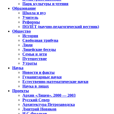
Парк культуры и чтения
Образование
Школа и вуз
Учитель
Реформы
ПОЛЁТ (научно-педагогический вестник)
Общество
История
Свободная трибуна
Люди
Лицейские беседы
Семья и дети
Путешествие
Утраты
Наука
Новости и факты
Гуманитарные науки
Естественно-математические науки
Наука в лицах
Проекты
Архив «Лицея». 2000 — 2003
Русский Север
Архитектура Петрозаводска
Дмитрий Новиков
И.С.Фрадков