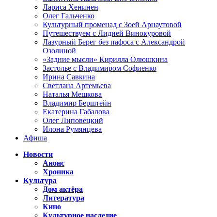
Лариса Хенинен
Олег Гальченко
Культурный променад с Зоей Арнаутовой
Путешествуем с Лидией Винокуровой
Лазурный Берег без пафоса с Александрой
Озолиной
«Задние мысли» Кирилла Олюшкина
Застолье с Владимиром Софиенко
Ирина Савкина
Светлана Артемьева
Наталья Мешкова
Владимир Берштейн
Екатерина Габалова
Олег Липовецкий
Илона Румянцева
Афиша
Новости
Анонс
Хроника
Культура
Дом актёра
Литература
Кино
Культурное наследие