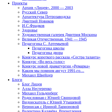
Проекты
Архив «Лицея». 2000 — 2003
Русский Север
Архитектура Петрозаводска
Дмитрий Новиков
И.С.Фрадков
Здоровье
Художественная галерея Дмитрия Москина
Великая Отечественная. 1941 — 1945
Педагогика С. Артемьевой
Педагогика школы
Педагогика двора
Конкурс короткого рассказа «Сестра таланта»
Конкурс «Во весь голос»
Конкурс новой драматургии «Ремарка»
Каким мы помним август 1991-го…
Михаил Швейцер
Блоги
Блог Лицея
Алла Нестеренко
Михаил Гольденберг
Родословная с Юлией Свинцовой
Видоискатель с Юлией Утышевой
Вернисаж с Ириной Ларионовой
Валентина Калачёва. Впечатления