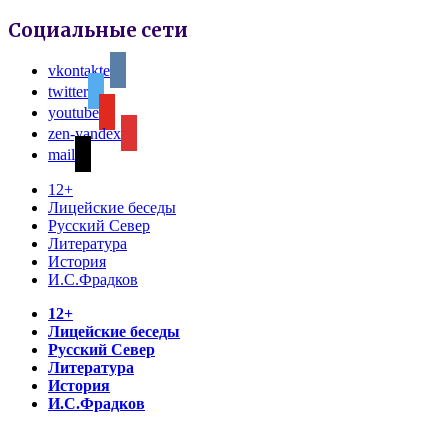
Социальные сети
vkontakte
twitter
youtube
zen-yandex
mail
12+
Лицейские беседы
Русский Север
Литература
История
И.С.Фрадков
12+
Лицейские беседы
Русский Север
Литература
История
И.С.Фрадков