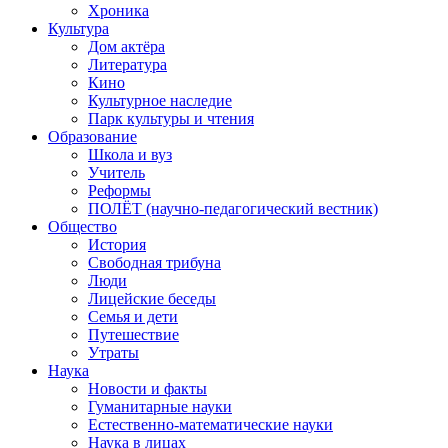
Хроника
Культура
Дом актёра
Литература
Кино
Культурное наследие
Парк культуры и чтения
Образование
Школа и вуз
Учитель
Реформы
ПОЛЁТ (научно-педагогический вестник)
Общество
История
Свободная трибуна
Люди
Лицейские беседы
Семья и дети
Путешествие
Утраты
Наука
Новости и факты
Гуманитарные науки
Естественно-математические науки
Наука в лицах