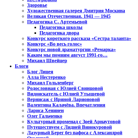
Здоровье
Художественная галерея Дмитрия Москина
Великая Отечественная. 1941 — 1945
Педагогика С. Артемьевой
Педагогика школы
Педагогика двора
Конкурс короткого рассказа «Сестра таланта»
Конкурс «Во весь голос»
Конкурс новой драматургии «Ремарка»
Каким мы помним август 1991-го…
Михаил Швейцер
Блоги
Блог Лицея
Алла Нестеренко
Михаил Гольденберг
Родословная с Юлией Свинцовой
Видоискатель с Юлией Утышевой
Вернисаж с Ириной Ларионовой
Валентина Калачёва. Впечатления
Лариса Хенинен
Олег Гальченко
Культурный променад с Зоей Арнаутовой
Путешествуем с Лидией Винокуровой
Лазурный Берег без пафоса с Александрой