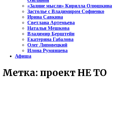
Озолиной
«Задние мысли» Кирилла Олюшкина
Застолье с Владимиром Софиенко
Ирина Савкина
Светлана Артемьева
Наталья Мешкова
Владимир Берштейн
Екатерина Габалова
Олег Липовецкий
Илона Румянцева
Афиша
Метка:
проект НЕ ТО