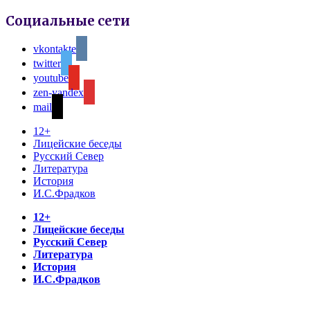
Социальные сети
vkontakte
twitter
youtube
zen-yandex
mail
12+
Лицейские беседы
Русский Север
Литература
История
И.С.Фрадков
12+
Лицейские беседы
Русский Север
Литература
История
И.С.Фрадков