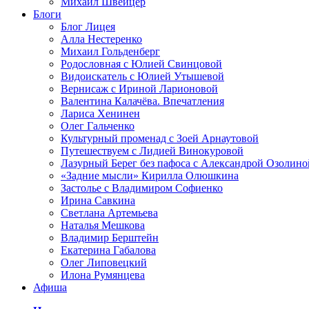
Михаил Швейцер
Блоги
Блог Лицея
Алла Нестеренко
Михаил Гольденберг
Родословная с Юлией Свинцовой
Видоискатель с Юлией Утышевой
Вернисаж с Ириной Ларионовой
Валентина Калачёва. Впечатления
Лариса Хенинен
Олег Гальченко
Культурный променад с Зоей Арнаутовой
Путешествуем с Лидией Винокуровой
Лазурный Берег без пафоса с Александрой Озолино
«Задние мысли» Кирилла Олюшкина
Застолье с Владимиром Софиенко
Ирина Савкина
Светлана Артемьева
Наталья Мешкова
Владимир Берштейн
Екатерина Габалова
Олег Липовецкий
Илона Румянцева
Афиша