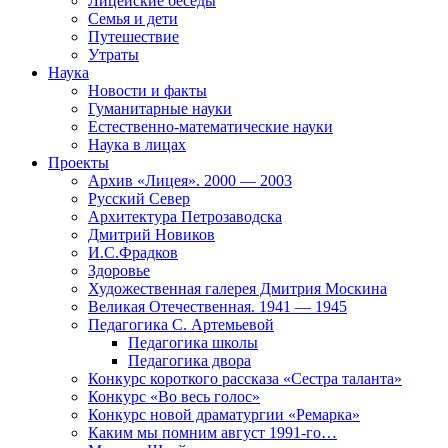
Лицейские беседы
Семья и дети
Путешествие
Утраты
Наука
Новости и факты
Гуманитарные науки
Естественно-математические науки
Наука в лицах
Проекты
Архив «Лицея». 2000 — 2003
Русский Север
Архитектура Петрозаводска
Дмитрий Новиков
И.С.Фрадков
Здоровье
Художественная галерея Дмитрия Москина
Великая Отечественная. 1941 — 1945
Педагогика С. Артемьевой
Педагогика школы
Педагогика двора
Конкурс короткого рассказа «Сестра таланта»
Конкурс «Во весь голос»
Конкурс новой драматургии «Ремарка»
Каким мы помним август 1991-го…