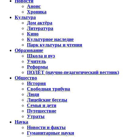
Новости
Анонс
Хроника
Культура
Дом актёра
Литература
Кино
Культурное наследие
Парк культуры и чтения
Образование
Школа и вуз
Учитель
Реформы
ПОЛЁТ (научно-педагогический вестник)
Общество
История
Свободная трибуна
Люди
Лицейские беседы
Семья и дети
Путешествие
Утраты
Наука
Новости и факты
Гуманитарные науки