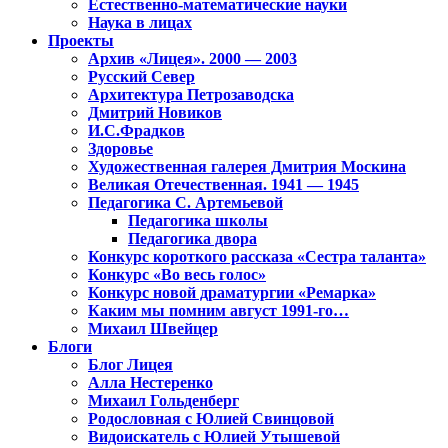
Естественно-математические науки
Наука в лицах
Проекты
Архив «Лицея». 2000 — 2003
Русский Север
Архитектура Петрозаводска
Дмитрий Новиков
И.С.Фрадков
Здоровье
Художественная галерея Дмитрия Москина
Великая Отечественная. 1941 — 1945
Педагогика С. Артемьевой
Педагогика школы
Педагогика двора
Конкурс короткого рассказа «Сестра таланта»
Конкурс «Во весь голос»
Конкурс новой драматургии «Ремарка»
Каким мы помним август 1991-го…
Михаил Швейцер
Блоги
Блог Лицея
Алла Нестеренко
Михаил Гольденберг
Родословная с Юлией Свинцовой
Видоискатель с Юлией Утышевой