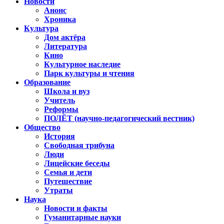
Новости
Анонс
Хроника
Культура
Дом актёра
Литература
Кино
Культурное наследие
Парк культуры и чтения
Образование
Школа и вуз
Учитель
Реформы
ПОЛЁТ (научно-педагогический вестник)
Общество
История
Свободная трибуна
Люди
Лицейские беседы
Семья и дети
Путешествие
Утраты
Наука
Новости и факты
Гуманитарные науки