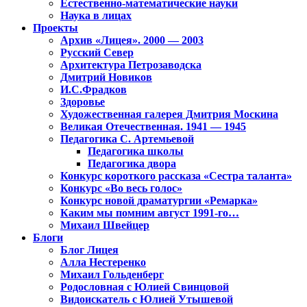
Естественно-математические науки
Наука в лицах
Проекты
Архив «Лицея». 2000 — 2003
Русский Север
Архитектура Петрозаводска
Дмитрий Новиков
И.С.Фрадков
Здоровье
Художественная галерея Дмитрия Москина
Великая Отечественная. 1941 — 1945
Педагогика С. Артемьевой
Педагогика школы
Педагогика двора
Конкурс короткого рассказа «Сестра таланта»
Конкурс «Во весь голос»
Конкурс новой драматургии «Ремарка»
Каким мы помним август 1991-го…
Михаил Швейцер
Блоги
Блог Лицея
Алла Нестеренко
Михаил Гольденберг
Родословная с Юлией Свинцовой
Видоискатель с Юлией Утышевой