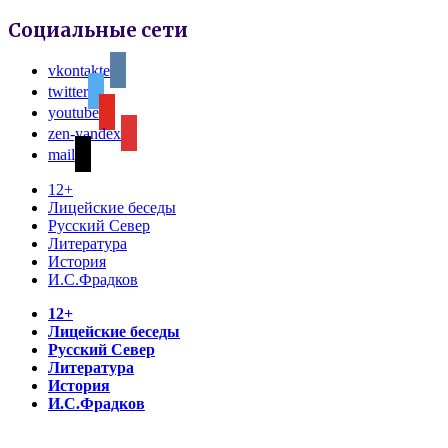
Социальные сети
vkontakte
twitter
youtube
zen-yandex
mail
12+
Лицейские беседы
Русский Север
Литература
История
И.С.Фрадков
12+
Лицейские беседы
Русский Север
Литература
История
И.С.Фрадков