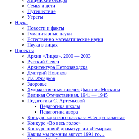
Лицейские беседы
Семья и дети
Путешествие
Утраты
Наука
Новости и факты
Гуманитарные науки
Естественно-математические науки
Наука в лицах
Проекты
Архив «Лицея». 2000 — 2003
Русский Север
Архитектура Петрозаводска
Дмитрий Новиков
И.С.Фрадков
Здоровье
Художественная галерея Дмитрия Москина
Великая Отечественная. 1941 — 1945
Педагогика С. Артемьевой
Педагогика школы
Педагогика двора
Конкурс короткого рассказа «Сестра таланта»
Конкурс «Во весь голос»
Конкурс новой драматургии «Ремарка»
Каким мы помним август 1991-го…