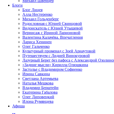
Михаил Швейцер
Блоги
Блог Лицея
Алла Нестеренко
Михаил Гольденберг
Родословная с Юлией Свинцовой
Видоискатель с Юлией Утышевой
Вернисаж с Ириной Ларионовой
Валентина Калачёва. Впечатления
Лариса Хенинен
Олег Гальченко
Культурный променад с Зоей Арнаутовой
Путешествуем с Лидией Винокуровой
Лазурный Берег без пафоса с Александрой Озолино
«Задние мысли» Кирилла Олюшкина
Застолье с Владимиром Софиенко
Ирина Савкина
Светлана Артемьева
Наталья Мешкова
Владимир Берштейн
Екатерина Габалова
Олег Липовецкий
Илона Румянцева
Афиша