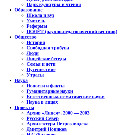
Парк культуры и чтения
Образование
Школа и вуз
Учитель
Реформы
ПОЛЁТ (научно-педагогический вестник)
Общество
История
Свободная трибуна
Люди
Лицейские беседы
Семья и дети
Путешествие
Утраты
Наука
Новости и факты
Гуманитарные науки
Естественно-математические науки
Наука в лицах
Проекты
Архив «Лицея». 2000 — 2003
Русский Север
Архитектура Петрозаводска
Дмитрий Новиков
И.С.Фрадков