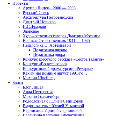
Проекты
Архив «Лицея». 2000 — 2003
Русский Север
Архитектура Петрозаводска
Дмитрий Новиков
И.С.Фрадков
Здоровье
Художественная галерея Дмитрия Москина
Великая Отечественная. 1941 — 1945
Педагогика С. Артемьевой
Педагогика школы
Педагогика двора
Конкурс короткого рассказа «Сестра таланта»
Конкурс «Во весь голос»
Конкурс новой драматургии «Ремарка»
Каким мы помним август 1991-го…
Михаил Швейцер
Блоги
Блог Лицея
Алла Нестеренко
Михаил Гольденберг
Родословная с Юлией Свинцовой
Видоискатель с Юлией Утышевой
Вернисаж с Ириной Ларионовой
Валентина Калачёва. Впечатления