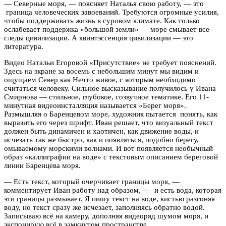
— Северные моря, — поясняет Наталья свою работу, — это
граница человеческих завоеваний. Требуются огромные усилия,
чтобы поддерживать жизнь в суровом климате. Как только
ослабевает поддержка «большой земли» — море смывает все
следы цивилизации. А квинтэссенция цивилизации — это
литература.
Видео Натальи Егоровой «Присутствие» не требует пояснений.
Здесь на экране за восемь с небольшим минут мы видим и
ощущаем Север как Нечто живое, с которым необходимо
считаться человеку. Сильное высказывание получилось у Ивана
Смирнова — стильное, глубокое, созвучное тематике. Его 11-
минутная видеоинсталляция называется «Берег моря».
Размышляя о Баренцевом море, художник пытается понять, как
выразить его через шрифт. Иван решает, что визуальный текст
должен быть динамичен и хаотичен, как движение воды, и
исчезать так же быстро, как и появляться, подобно берегу,
омываемому морскими волнами. И вот появляется необычный
образ «каллиграфии на воде» c текстовым описанием береговой
линии Баренцева моря.
— Есть текст, который очерчивает границы моря, —
комментирует Иван работу над образом, — и есть вода, которая
эти границы размывает. Я пишу текст на воде, кистью разгоняя
воду, но текст сразу же исчезает, заполняясь обратно водой.
Записываю всё на камеру, дополняя видеоряд шумом моря, и
экспонирую всё в замкнутом пространстве.