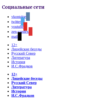
Социальные сети
vkontakte
twitter
youtube
zen-yandex
mail
12+
Лицейские беседы
Русский Север
Литература
История
И.С.Фрадков
12+
Лицейские беседы
Русский Север
Литература
История
И.С.Фрадков