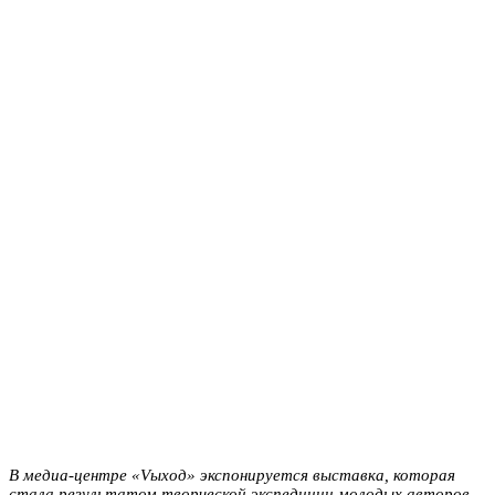
В медиа-центре «Vыход» экспонируется выставка, которая
стала результатом творческой экспедиции молодых авторов