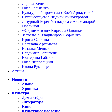
Лариса Хенинен
Олег Гальченко
Культурный променад с Зоей Арнаутовой
Путешествуем с Лидией Винокуровой
Лазурный Берег без пафоса с Александрой
Озолиной
«Задние мысли» Кирилла Олюшкина
Застолье с Владимиром Софиенко
Ирина Савкина
Светлана Артемьева
Наталья Мешкова
Владимир Берштейн
Екатерина Габалова
Олег Липовецкий
Илона Румянцева
Афиша
Новости
Анонс
Хроника
Культура
Дом актёра
Литература
Кино
Культурное наследие