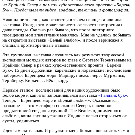
на Крайний Север в рамках художественного проекта «Баренц
Бук». Представлены видео, графика, текстиль и фотография.
Никогда не знаешь, как отзовется в твоем сердце та или иная
выставка. Иногда это может зависеть от твоего настроения и
даже погоды. Сколько раз бывало, что после повторного
посещения мои впечатления менялись. Мне не удалось побывать
на открытии выставки «Белый альбом», и после вернисажа я
слышала противоречивые отзывы.
Эта групповая выставка сложилась как результат творческой
экспедиции молодых авторов во главе с Сергеем Терентьевым на
Крайний Север в рамках художественного проекта «Баренц
Бук». 15 дней художники, карельские и норвежские, исследовали
побережье Баренцева моря. Маршрут лежал через Мурманск,
Териберку, Киркенес, Бёк-фьорд.
Первым этапом исследований для наших художников было
Белое море и как итог запомнившаяся выставка
«Гандвик бук»
.
Теперь – Баренцево море и «Белый альбом». Оказывается,
название — это метафора снежного Севера, навеянное
предысторией создания группой The Beatles одноименного
альбома, когда группа уезжала в Индию с целью оторваться от
суеты, уединиться.
Идея замечательная. И результат меня больше впечатлил, чем я