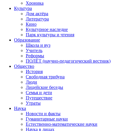
Хроника
Культура
Дом актёра
Литература
Кино
Культурное наследие
Парк культуры и чтения
Образование
Школа и вуз
Учитель
Реформы
ПОЛЁТ (научно-педагогический вестник)
Общество
История
Свободная трибуна
Люди
Лицейские беседы
Семья и дети
Путешествие
Утраты
Наука
Новости и факты
Гуманитарные науки
Естественно-математические науки
Наука в лицах