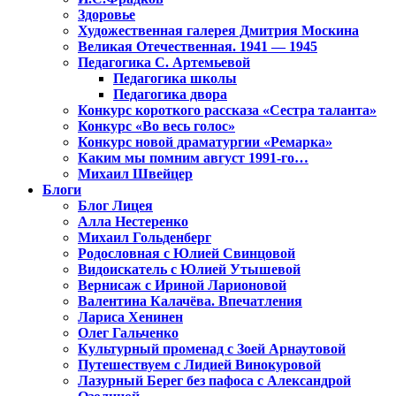
Здоровье
Художественная галерея Дмитрия Москина
Великая Отечественная. 1941 — 1945
Педагогика С. Артемьевой
Педагогика школы
Педагогика двора
Конкурс короткого рассказа «Сестра таланта»
Конкурс «Во весь голос»
Конкурс новой драматургии «Ремарка»
Каким мы помним август 1991-го…
Михаил Швейцер
Блоги
Блог Лицея
Алла Нестеренко
Михаил Гольденберг
Родословная с Юлией Свинцовой
Видоискатель с Юлией Утышевой
Вернисаж с Ириной Ларионовой
Валентина Калачёва. Впечатления
Лариса Хенинен
Олег Гальченко
Культурный променад с Зоей Арнаутовой
Путешествуем с Лидией Винокуровой
Лазурный Берег без пафоса с Александрой