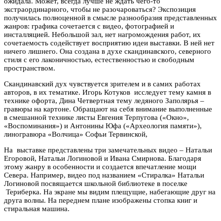
ожидала. Может, всегда лучше не ждать чего-то
экстраординарного, чтобы не разочароваться? Экспозиция
получилась полноценной в смысле разнообразия представленных
жанров: графика сочетается с видео, фотографией и
инсталляцией. Небольшой зал, нет нагромождения работ, их
сочетаемость содействует восприятию идеи выставки. В ней нет
ничего лишнего. Она создана в духе скандинавского, северного
стиля с его лаконичностью, естественностью и свободным
пространством.
Скандинавский дух чувствуется зрителем и в самих работах
авторов, в их тематике. Игорь Котуков исследует тему камня в
технике офорта, Дина Четвертная тему ледяного Заполярья –
гравюры на картоне. Обращают на себя внимание выполненные
в смешанной технике листы Евгения Терпугова («Окно»,
«Воспоминания») и Антонины Юфа («Археология памяти»),
линогравюра «Волчица» Софьи Тервинской,
На выставке представлены три замечательных видео – Натальи
Егоровой, Натальи Логиновой и Ивана Смирнова. Благодаря
этому жанру в особенности и создается впечатление мощи
Севера. Например, видео под названием «Стиралка» Натальи
Логиновой посвящается школьной библиотеке в поселке
Териберка. На экране мы видим плещущие, набегающие друг на
друга волны. На переднем плане изображены стопка книг и
стиральная машина.