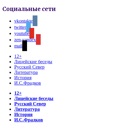
Социальные сети
vkontakte
twitter
youtube
zen-yandex
mail
12+
Лицейские беседы
Русский Север
Литература
История
И.С.Фрадков
12+
Лицейские беседы
Русский Север
Литература
История
И.С.Фрадков