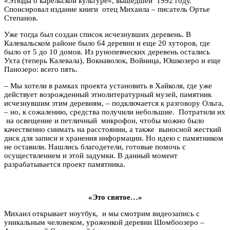
«Этюды о карельской культуре», вышедшей 1992 году.
Спонсировал издание книги отец Михаила
–
писатель Ортье
Степанов.
Уже тогда был создан список исчезнувших деревень. В
Калевальском районе было 64 деревни и еще 20 хуторов, где
было от 5 до 10 домов. Из рунопевческих деревень остались
Ухта (теперь Калевала), Вокнаволок, Войница, Юшкозеро и еще
Панозеро: всего пять.
–
Мы хотели в рамках проекта установить в Хайколя, где уже
действует возрожденный этнолитературный музей, памятник
исчезнувшим этим деревням,
–
подключается к разговору Ольга,
–
но, к сожалению, средства получили небольшие. Потратили их
на освещение и петличный микрофон, чтобы можно было
качественно снимать на расстоянии, а также выносной жесткий
диск для записи и хранения информации. Но идею с памятником
не оставили. Нашлись благодетели, готовые помочь с
осуществлением и этой задумки. В данный момент
разрабатывается проект памятника.
«Это святое…»
Михаил открывает ноутбук, и мы смотрим видеозапись с
уникальным человеком, уроженкой деревни Шомбоозеро –