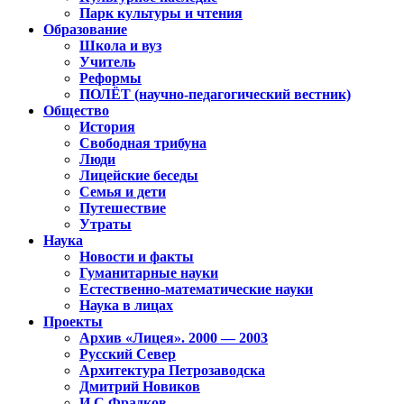
Парк культуры и чтения
Образование
Школа и вуз
Учитель
Реформы
ПОЛЁТ (научно-педагогический вестник)
Общество
История
Свободная трибуна
Люди
Лицейские беседы
Семья и дети
Путешествие
Утраты
Наука
Новости и факты
Гуманитарные науки
Естественно-математические науки
Наука в лицах
Проекты
Архив «Лицея». 2000 — 2003
Русский Север
Архитектура Петрозаводска
Дмитрий Новиков
И.С.Фрадков