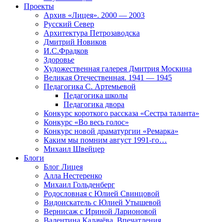
Проекты
Архив «Лицея». 2000 — 2003
Русский Север
Архитектура Петрозаводска
Дмитрий Новиков
И.С.Фрадков
Здоровье
Художественная галерея Дмитрия Москина
Великая Отечественная. 1941 — 1945
Педагогика С. Артемьевой
Педагогика школы
Педагогика двора
Конкурс короткого рассказа «Сестра таланта»
Конкурс «Во весь голос»
Конкурс новой драматургии «Ремарка»
Каким мы помним август 1991-го…
Михаил Швейцер
Блоги
Блог Лицея
Алла Нестеренко
Михаил Гольденберг
Родословная с Юлией Свинцовой
Видоискатель с Юлией Утышевой
Вернисаж с Ириной Ларионовой
Валентина Калачёва. Впечатления