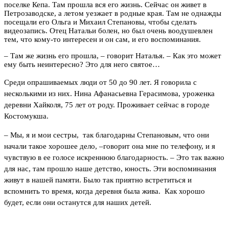
поселке Кепа. Там прошла вся его жизнь. Сейчас он живет в
Петрозаводске, а летом уезжает в родные края. Там не однажды
посещали его Ольга и Михаил Степановы, чтобы сделать
видеозапись. Отец Натальи болен, но был очень воодушевлен
тем, что кому-то интересен и он сам, и его воспоминания.
–
Там же жизнь его прошла,
–
говорит Наталья.
–
Как это может
ему быть неинтересно? Это для него святое…
Среди опрашиваемых люди от 50 до 90 лет. Я говорила с
несколькими из них. Нина Афанасьевна Герасимова, уроженка
деревни Хайколя, 75 лет от роду. Проживает сейчас в городе
Костомукша.
–
Мы, я и мои сестры, так благодарны Степановым, что они
начали такое хорошее дело,
–
говорит она мне по телефону, и я
чувствую в ее голосе искреннюю благодарность. – Это так важно
для нас, там прошло наше детство, юность. Эти воспоминания
живут в нашей памяти. Было так приятно встретиться и
вспомнить то время, когда деревня была жива. Как хорошо
будет, если они останутся для наших детей.