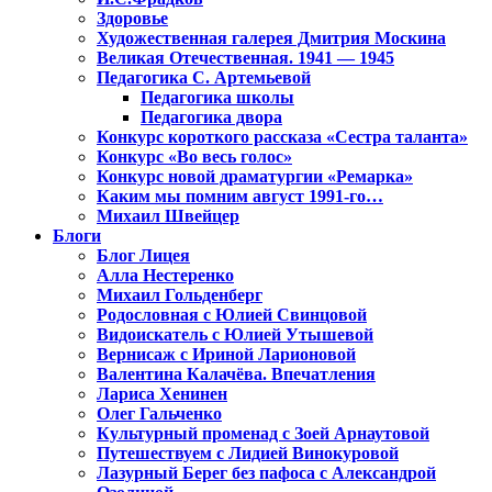
Здоровье
Художественная галерея Дмитрия Москина
Великая Отечественная. 1941 — 1945
Педагогика С. Артемьевой
Педагогика школы
Педагогика двора
Конкурс короткого рассказа «Сестра таланта»
Конкурс «Во весь голос»
Конкурс новой драматургии «Ремарка»
Каким мы помним август 1991-го…
Михаил Швейцер
Блоги
Блог Лицея
Алла Нестеренко
Михаил Гольденберг
Родословная с Юлией Свинцовой
Видоискатель с Юлией Утышевой
Вернисаж с Ириной Ларионовой
Валентина Калачёва. Впечатления
Лариса Хенинен
Олег Гальченко
Культурный променад с Зоей Арнаутовой
Путешествуем с Лидией Винокуровой
Лазурный Берег без пафоса с Александрой