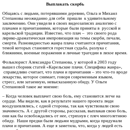
Выплакать скорбь
Общаясь с людьми, потерявшими деревню, Ольга и Михаил
Степановы неожиданно для себя пришли к удивительному
заключению. Они увидели в своих видеозаписях аналогию с
плачами и причитаниями, которые были приняты в русской и
карельской традиции. Известно, что плач
–
это своего рода
лирико-драматическая импровизация на темы скорби, печали,
смерти. Разновидностью жанра плача считаются причитания,
темой которых становятся горестная судьба, разлука с
ближними, военные поражения и личные трагедии в лихое время.
Фольклорист Александра Степанова, у которой в 2003 году
вышел сборник статей «Карельские плачи. Специфика жанра»,
справедливо считает, что плачи и причитания – это что-то вроде
лекарства, которое снимает, говоря современным языком,
стресс, или затаенную, невысказанную обиду. У Ольги
Степановой такое же мнение:
–
Когда человек выплачет свою боль, ему становится легче на
сердце. Мы видели, как в результате нашего проекта люди
воодушевлялись, с одной стороны, так как чувствовали свою
значимость. А с другой стороны, рассказав, выплакав свою боль,
они как бы освобождались от нее, стряхнув с плеч многолетнюю
обиду. Наши предки были людьми мудрыми, когда придумали
плачи и причитания. А еще я заметила, что, когда у людей есть