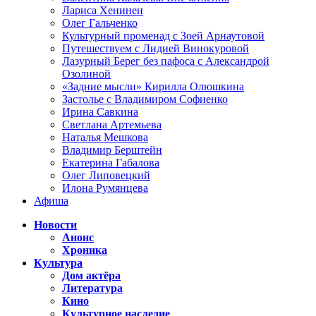
Лариса Хенинен
Олег Гальченко
Культурный променад с Зоей Арнаутовой
Путешествуем с Лидией Винокуровой
Лазурный Берег без пафоса с Александрой
Озолиной
«Задние мысли» Кирилла Олюшкина
Застолье с Владимиром Софиенко
Ирина Савкина
Светлана Артемьева
Наталья Мешкова
Владимир Берштейн
Екатерина Габалова
Олег Липовецкий
Илона Румянцева
Афиша
Новости
Анонс
Хроника
Культура
Дом актёра
Литература
Кино
Культурное наследие