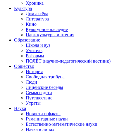
Хроника
Культура
Дом актёра
Литература
Кино
Культурное наследие
Парк культуры и чтения
Образование
Школа и вуз
Учитель
Реформы
ПОЛЁТ (научно-педагогический вестник)
Общество
История
Свободная трибуна
Люди
Лицейские беседы
Семья и дети
Путешествие
Утраты
Наука
Новости и факты
Гуманитарные науки
Естественно-математические науки
Наука в лицах