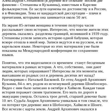
Александрой Степановой (в деревне все сельчане носили две
фамилии – Степановы и Кузьмины), известным в Карелии
фольклористом. Ее заслуги оценены по достоинству и в России,
и в Финляндии. Тема ее кандидатской диссертации
–
плачи и
причитания, которыми она занимается около 50 лет.
На экране 85-летняя женщина в течение полутора часов
рассказывает свою историю. Интересно, что многие жители этих
деревень оказались разделены границей, возникшей в 1939 году.
Степановы успели записать историю одной бабушки, которая
вскоре отошла в иной мир. Записи ведутся и на русском, и на
карельском языке. Некоторые из этих материалов уже были
показаны на Международной конференции по сохранению
языков.
Понятно, что эти видеозаписи со временем станут бесценным
материалом в рамках истории. А что, собственно, они дают
людям, которых опрашивают? Интересны ли эти моменты им,
выехавшим из родных сел и деревень десятки лет назад?
Разговариваю с Натальей Басковой. Ее отец Андрей Архипович
Кузьмин, 84-х лет, родом из исчезнувшей деревни Шомбоозеро.
Видео с ним было записано в октябре в Хайколя. Каждая такая
история поражает своим трагизмом. Его мать по дороге в
эвакуацию умерла. Осталось трое детей, старшей девочке было
10 лет. Судьба Андрея Архиповича уникальна в том смысле, что
он потерял три деревни: жил в Шобоозеро, Хайколя и Шонге.
Все исчезли с карты земли. Андрей Архипович оказался в