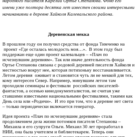
народного писателя Карелии Ортье Степанова.
Фонд его
имени уже полтора десятка лет известен своими интересными
начинаниями в деревне Хайколя Калевальского района.
Деревенская мекка
В прошлом году он получил средства от фонда Тимченко на
проект «Где осталась молодость моя…». В этом году был
поддержан еще один проект калевальцев
–
«Плач по
исчезнувшим деревням». Так или иначе деятельность фонда
Ортье Степанова связана с родовой деревней писателя
Хайколя
и
местностью вокруг нее, которая потихоньку восстанавливается.
Летом деревня оживает и становится чуть ли не меккой для тех,
кому интересен Север. Например, минувшим летом там
проходили семинары и фестивали российских писателей-
фантастов, а осенью кинодокументалистов, не считая уже
ставшими известными национальными фестивалями, такими как
День села или «Родичи». И это при том, что в деревне нет света
– только периодически включается генератор.
Идея проекта «Плач по исчезнувшим деревням» стала
продолжением дела жизни потомков писателя Степанова
–
Михаила и его супруги Ольги. Михаил 30 лет проработал в
НИИ, она была учителем и библиотекарем. Теперь они
пенсионеры и все силы своей души отдают важному для них