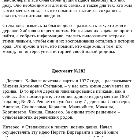
делу. Оно необходимо и для них самих, а также для тех, кто жил
в этих местах когда-то, кто помнит и пытается сохранить,
связать эти ниточки воедино.
Степановы взялись за благое дело
–
разыскать тех, кто жил в
деревне Хайколя и окрестностях. Но главная их задача не просто
найти, а собрать информацию, сделать видеозаписи встреч с
этими людьми, чтобы они и их воспоминания остались в истории
края. Это нужно и тем, кто помнит, кто еще жив, и тем, кто
молод, но интересуется историей своей малой родины.
Документ №282
–
Деревня Хайколя исчезла с карты в 1977 году,
–
рассказывает
Михаил Артемович Степанов,
–
у нас есть копия документа из
архива. В то время деревни ликвидировались пачками, как и
сейчас. Вот посмотрите, это копия одного из документов 1967
года под № 282. Решается судьба сразу 7 деревень: Ладвозеро,
Алозеро, Суопосалма, Керкиеш, Малвияйнен, Микколя,
Корпиозеро, Чикша, Лимсамо. За одним этим решением –
судьбы многих деревенских родов.
Интерес у Степановых к поиску возник давно. Начал
осуществлять эту идею Пертти Виртаранта в своей книге