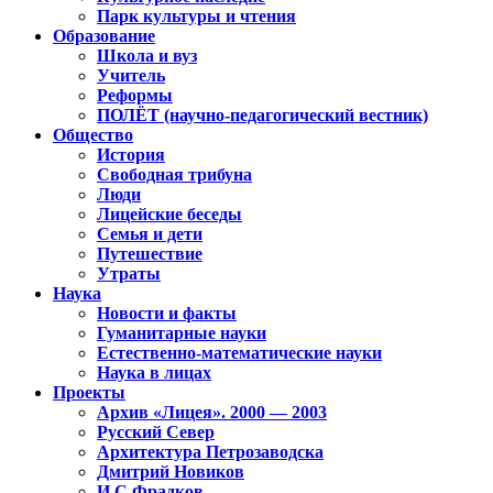
Парк культуры и чтения
Образование
Школа и вуз
Учитель
Реформы
ПОЛЁТ (научно-педагогический вестник)
Общество
История
Свободная трибуна
Люди
Лицейские беседы
Семья и дети
Путешествие
Утраты
Наука
Новости и факты
Гуманитарные науки
Естественно-математические науки
Наука в лицах
Проекты
Архив «Лицея». 2000 — 2003
Русский Север
Архитектура Петрозаводска
Дмитрий Новиков
И.С.Фрадков