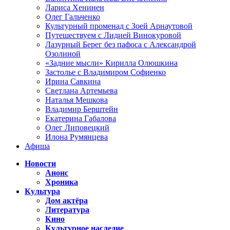
Лариса Хенинен
Олег Гальченко
Культурный променад с Зоей Арнаутовой
Путешествуем с Лидией Винокуровой
Лазурный Берег без пафоса с Александрой
Озолиной
«Задние мысли» Кирилла Олюшкина
Застолье с Владимиром Софиенко
Ирина Савкина
Светлана Артемьева
Наталья Мешкова
Владимир Берштейн
Екатерина Габалова
Олег Липовецкий
Илона Румянцева
Афиша
Новости
Анонс
Хроника
Культура
Дом актёра
Литература
Кино
Культурное наследие