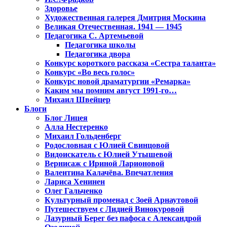
Здоровье
Художественная галерея Дмитрия Москина
Великая Отечественная. 1941 — 1945
Педагогика С. Артемьевой
Педагогика школы
Педагогика двора
Конкурс короткого рассказа «Сестра таланта»
Конкурс «Во весь голос»
Конкурс новой драматургии «Ремарка»
Каким мы помним август 1991-го…
Михаил Швейцер
Блоги
Блог Лицея
Алла Нестеренко
Михаил Гольденберг
Родословная с Юлией Свинцовой
Видоискатель с Юлией Утышевой
Вернисаж с Ириной Ларионовой
Валентина Калачёва. Впечатления
Лариса Хенинен
Олег Гальченко
Культурный променад с Зоей Арнаутовой
Путешествуем с Лидией Винокуровой
Лазурный Берег без пафоса с Александрой