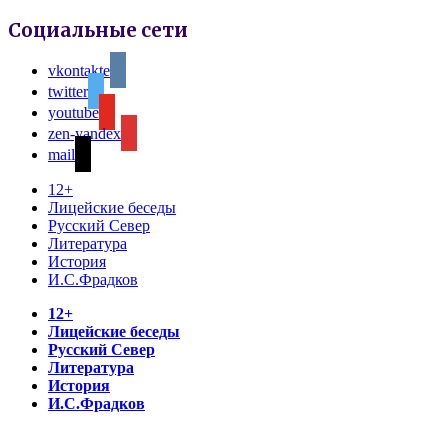
Социальные сети
vkontakte
twitter
youtube
zen-yandex
mail
12+
Лицейские беседы
Русский Север
Литература
История
И.С.Фрадков
12+
Лицейские беседы
Русский Север
Литература
История
И.С.Фрадков