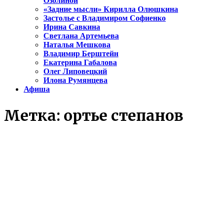
Озолиной
«Задние мысли» Кирилла Олюшкина
Застолье с Владимиром Софиенко
Ирина Савкина
Светлана Артемьева
Наталья Мешкова
Владимир Берштейн
Екатерина Габалова
Олег Липовецкий
Илона Румянцева
Афиша
Метка:
ортье степанов