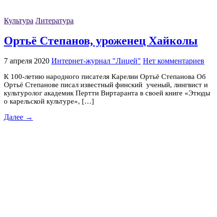
Культура
Литература
Ортьё Степанов, уроженец Хайколы
7 апреля 2020
Интернет-журнал "Лицей"
Нет комментариев
К 100-летию народного писателя Карелии Ортьё Степанова Об
Ортьё Степанове писал известный финский ученый, лингвист и
культуролог академик Пертти Виртаранта в своей книге «Этюды
о карельской культуре», […]
Далее →