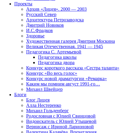
Проекты
Архив «Лицея». 2000 — 2003
Русский Север
Архитектура Петрозаводска
Дмитрий Новиков
И.С.Фрадков
Здоровье
Художественная галерея Дмитрия Москина
Великая Отечественная. 1941 — 1945
Педагогика С. Артемьевой
Педагогика школы
Педагогика двора
Конкурс короткого рассказа «Сестра таланта»
Конкурс «Во весь голос»
Конкурс новой драматургии «Ремарка»
Каким мы помним август 1991-го…
Михаил Швейцер
Блоги
Блог Лицея
Алла Нестеренко
Михаил Гольденберг
Родословная с Юлией Свинцовой
Видоискатель с Юлией Утышевой
Вернисаж с Ириной Ларионовой
Валентина Калачёва. Впечатления