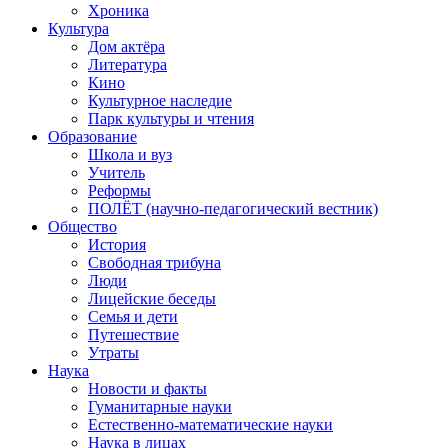
Хроника
Культура
Дом актёра
Литература
Кино
Культурное наследие
Парк культуры и чтения
Образование
Школа и вуз
Учитель
Реформы
ПОЛЁТ (научно-педагогический вестник)
Общество
История
Свободная трибуна
Люди
Лицейские беседы
Семья и дети
Путешествие
Утраты
Наука
Новости и факты
Гуманитарные науки
Естественно-математические науки
Наука в лицах