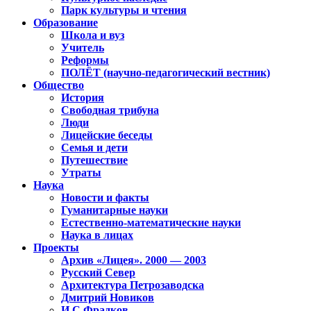
Парк культуры и чтения
Образование
Школа и вуз
Учитель
Реформы
ПОЛЁТ (научно-педагогический вестник)
Общество
История
Свободная трибуна
Люди
Лицейские беседы
Семья и дети
Путешествие
Утраты
Наука
Новости и факты
Гуманитарные науки
Естественно-математические науки
Наука в лицах
Проекты
Архив «Лицея». 2000 — 2003
Русский Север
Архитектура Петрозаводска
Дмитрий Новиков
И.С.Фрадков