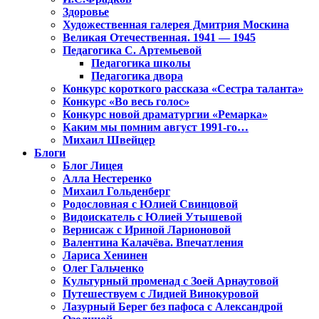
Здоровье
Художественная галерея Дмитрия Москина
Великая Отечественная. 1941 — 1945
Педагогика С. Артемьевой
Педагогика школы
Педагогика двора
Конкурс короткого рассказа «Сестра таланта»
Конкурс «Во весь голос»
Конкурс новой драматургии «Ремарка»
Каким мы помним август 1991-го…
Михаил Швейцер
Блоги
Блог Лицея
Алла Нестеренко
Михаил Гольденберг
Родословная с Юлией Свинцовой
Видоискатель с Юлией Утышевой
Вернисаж с Ириной Ларионовой
Валентина Калачёва. Впечатления
Лариса Хенинен
Олег Гальченко
Культурный променад с Зоей Арнаутовой
Путешествуем с Лидией Винокуровой
Лазурный Берег без пафоса с Александрой