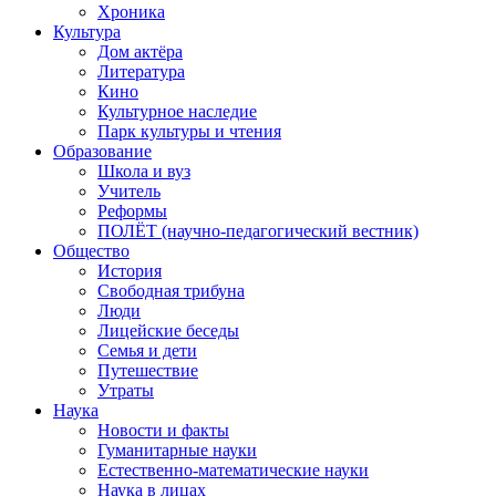
Хроника
Культура
Дом актёра
Литература
Кино
Культурное наследие
Парк культуры и чтения
Образование
Школа и вуз
Учитель
Реформы
ПОЛЁТ (научно-педагогический вестник)
Общество
История
Свободная трибуна
Люди
Лицейские беседы
Семья и дети
Путешествие
Утраты
Наука
Новости и факты
Гуманитарные науки
Естественно-математические науки
Наука в лицах