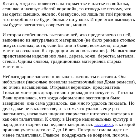
Кстати, когда вы появитесь на торжестве в платье из войлока,
если вас и назовут «белой вороной», то отнюдь не потому, что
вы одеты смешно, нелепо, безвкусно, но лишь по той причине,
что подобного не будет больше ни у кого. И при этом выглядеть
вы будете элегантно, современно, модно.
И вторая особенность выставки: всё, что представлено на ней,
выполнено из натуральных материалов (не было раньше столько
искусственных, хотя, если бы они и были, возможно, старые
мастера создавали бы традиции их использования). На выставке
представлены изделия изо льна, дерева, кожи, бересты, металла,
стекла. Одним словом, традиционных материалов старых
мастеров.
Неблагодарное занятие описывать экспонаты выставки. Она
небольшая (насколько позволил выставочный зал Дома ремесел),
но очень насыщенная. Открывая вернисаж, председатель
Гильдии мастеров декоративно-прикладного искусства Татьяна
Ваян призналась, что когда оформление экспозиции было
завершено, она сама удивилось, как много удалось показать. Но
дело даже не в количестве, а в том, что удалось еще раз
напомнить, насколько широки творческие интересы мастеров и
как они талантливы. К слову, в Центре национальных культур и
народного творчества недавно завершилась
выставка
, в которой
приняли участи дети от 7 до 16 лет. Поверьте: смена идет не
менее талантливая. Главное, поддержать ее вовремя, помочь.