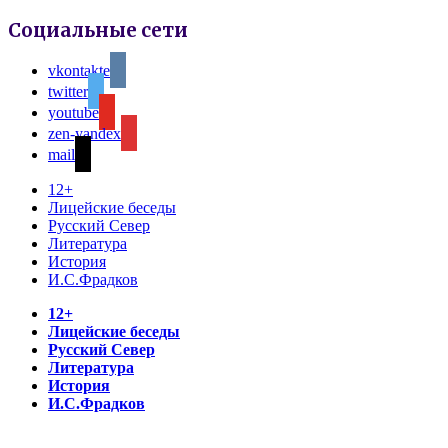
Социальные сети
vkontakte
twitter
youtube
zen-yandex
mail
12+
Лицейские беседы
Русский Север
Литература
История
И.С.Фрадков
12+
Лицейские беседы
Русский Север
Литература
История
И.С.Фрадков