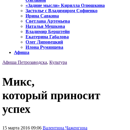
Озолиной
«Задние мысли» Кирилла Олюшкина
Застолье с Владимиром Софиенко
Ирина Савкина
Светлана Артемьева
Наталья Мешкова
Владимир Берштейн
Екатерина Габалова
Олег Липовецкий
Илона Румянцева
Афиша
Афиша Петрозаводска
,
Культура
Микс,
который приносит
успех
15 марта 2016 09:06
Валентина Чаженгина