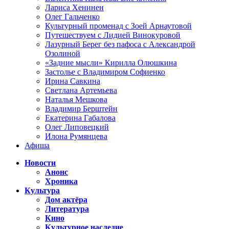
Лариса Хенинен
Олег Гальченко
Культурный променад с Зоей Арнаутовой
Путешествуем с Лидией Винокуровой
Лазурный Берег без пафоса с Александрой
Озолиной
«Задние мысли» Кирилла Олюшкина
Застолье с Владимиром Софиенко
Ирина Савкина
Светлана Артемьева
Наталья Мешкова
Владимир Берштейн
Екатерина Габалова
Олег Липовецкий
Илона Румянцева
Афиша
Новости
Анонс
Хроника
Культура
Дом актёра
Литература
Кино
Культурное наследие