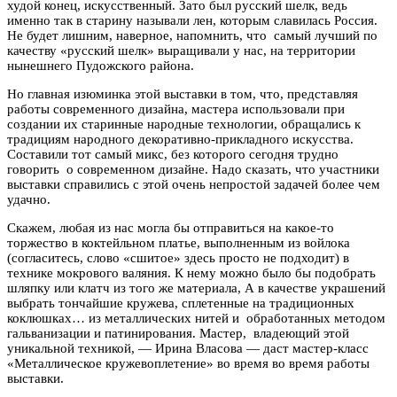
худой конец, искусственный. Зато был русский шелк, ведь
именно так в старину называли лен, которым славилась Россия.
Не будет лишним, наверное, напомнить, что самый лучший по
качеству «русский шелк» выращивали у нас, на территории
нынешнего Пудожского района.
Но главная изюминка этой выставки в том, что, представляя
работы современного дизайна, мастера использовали при
создании их старинные народные технологии, обращались к
традициям народного декоративно-прикладного искусства.
Составили тот самый микс, без которого сегодня трудно
говорить о современном дизайне. Надо сказать, что участники
выставки справились с этой очень непростой задачей более чем
удачно.
Скажем, любая из нас могла бы отправиться на какое-то
торжество в коктейльном платье, выполненным из войлока
(согласитесь, слово «сшитое» здесь просто не подходит) в
технике мокрового валяния. К нему можно было бы подобрать
шляпку или клатч из того же материала, А в качестве украшений
выбрать тончайшие кружева, сплетенные на традиционных
коклюшках… из металлических нитей и обработанных методом
гальванизации и патинирования. Мастер, владеющий этой
уникальной техникой, — Ирина Власова — даст мастер-класс
«Металлическое кружевоплетение» во время во время работы
выставки.