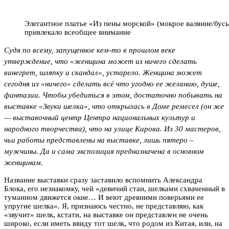
Элегантное платье «Из пены морской» (мокрое валяние/бус
привлекало всеобщее внимание
Судя по всему, запущенное кем-то в прошлом веке
утверждение, что «женщина может из ничего сделать
винегрет, шляпку и скандал», устарело. Женщина может
сегодня из «ничего» сделать всё что угодно ее желанию, душе,
фантазии. Чтобы убедиться в этом, достаточно побывать на
выставке «Звуки шелка», что открылась в Доме ремесел (он же
— выставочный центр Центра национальных культур и
народного творчества), что на улице Кирова. Из 30 мастеров,
чьи работы представлены на выставке, лишь пятеро –
мужчины. Да и сама экспозиция предназначена в основном
женщинам.
Название выставки сразу заставило вспомнить Александра
Блока, его незнакомку, чей «девичий стан, шелками схваченный в
туманном движется окне… И веют древними поверьями ее
упругие шелка». Я, признаюсь честно, не представляю, как
«звучит» шелк, кстати, на выставке он представлен не очень
широко, если иметь ввиду тот шелк, что родом из Китая, или, на