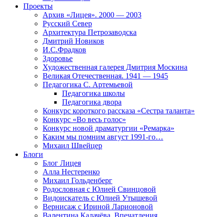
Проекты
Архив «Лицея». 2000 — 2003
Русский Север
Архитектура Петрозаводска
Дмитрий Новиков
И.С.Фрадков
Здоровье
Художественная галерея Дмитрия Москина
Великая Отечественная. 1941 — 1945
Педагогика С. Артемьевой
Педагогика школы
Педагогика двора
Конкурс короткого рассказа «Сестра таланта»
Конкурс «Во весь голос»
Конкурс новой драматургии «Ремарка»
Каким мы помним август 1991-го…
Михаил Швейцер
Блоги
Блог Лицея
Алла Нестеренко
Михаил Гольденберг
Родословная с Юлией Свинцовой
Видоискатель с Юлией Утышевой
Вернисаж с Ириной Ларионовой
Валентина Калачёва. Впечатления