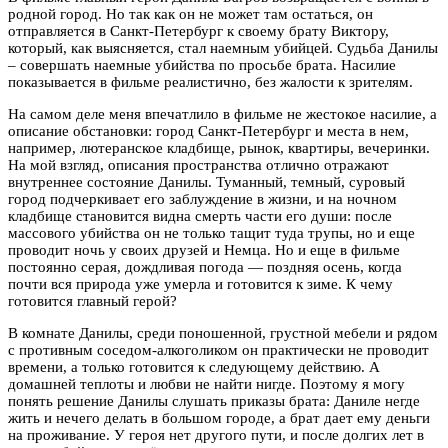
родной город. Но так как он не может там остаться, он
отправляется в Санкт-Петербург к своему брату Виктору,
который, как выясняется, стал наемным убийцей. Судьба Данилы
– совершать наемные убийства по просьбе брата. Насилие
показывается в фильме реалистично, без жалости к зрителям.
На самом деле меня впечатлило в фильме не жестокое насилие, а
описание обстановки: город Санкт-Петербург и места в нем,
например, лютеранское кладбище, рынок, квартиры, вечеринки.
На мой взгляд, описания пространства отлично отражают
внутреннее состояние Данилы. Туманный, темный, суровый
город подчеркивает его заблуждение в жизни, и на ночном
кладбище становится видна смерть части его души: после
массового убийства он не только тащит туда трупы, но и еще
проводит ночь у своих друзей и Немца. Но и еще в фильме
постоянно серая, дождливая погода — поздняя осень, когда
почти вся природа уже умерла и готовится к зиме. К чему
готовится главный герой?
В комнате Данилы, среди поношенной, грустной мебели и рядом
с противным соседом-алкоголиком он практически не проводит
времени, а только готовится к следующему действию. А
домашней теплоты и любви не найти нигде. Поэтому я могу
понять решение Данилы слушать приказы брата: Даниле негде
жить и нечего делать в большом городе, а брат дает ему деньги
на проживание. У героя нет другого пути, и после долгих лет в