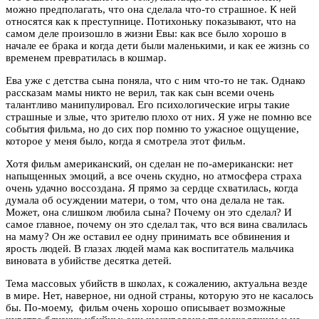
можно предполагать, что она сделала что-то страшное. К ней
относятся как к преступнице. Потихоньку показывают, что на
самом деле произошло в жизни Евы: как все было хорошо в
начале ее брака и когда дети были маленькими, и как ее жизнь со
временем превратилась в кошмар.
Ева уже с детства сына поняла, что с ним что-то не так. Однако
рассказам мамы никто не верил, так как сын всеми очень
талантливо манипулировал. Его психологические игры такие
страшные и злые, что зрителю плохо от них. Я уже не помню все
события фильма, но до сих пор помню то ужасное ощущение,
которое у меня было, когда я смотрела этот фильм.
Хотя фильм американский, он сделан не по-американски: нет
напыщенных эмоций, а все очень скудно, но атмосфера страха
очень удачно воссоздана. Я прямо за сердце схватилась, когда
думала об осуждении матери, о том, что она делала не так.
Может, она слишком любила сына? Почему он это сделал? И
самое главное, почему он это сделал так, что вся вина свалилась
на маму? Он же оставил ее одну принимать все обвинения и
ярость людей. В глазах людей мама как воспитатель мальчика
виновата в убийстве десятка детей.
Тема массовых убийств в школах, к сожалению, актуальна везде
в мире. Нет, наверное, ни одной страны, которую это не касалось
бы. По-моему, фильм очень хорошо описывает возможные