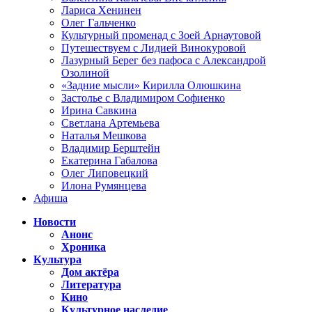
Лариса Хенинен
Олег Гальченко
Культурный променад с Зоей Арнаутовой
Путешествуем с Лидией Винокуровой
Лазурный Берег без пафоса с Александрой
Озолиной
«Задние мысли» Кирилла Олюшкина
Застолье с Владимиром Софиенко
Ирина Савкина
Светлана Артемьева
Наталья Мешкова
Владимир Берштейн
Екатерина Габалова
Олег Липовецкий
Илона Румянцева
Афиша
Новости
Анонс
Хроника
Культура
Дом актёра
Литература
Кино
Культурное наследие