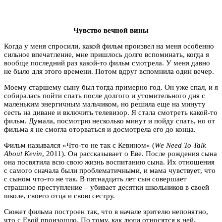
Чувство вечной вины
Когда у меня спросили, какой фильм произвел на меня особенно
сильное впечатление, мне пришлось долго вспоминать, когда я
вообще последний раз какой-то фильм смотрела. У меня давно
не было для этого времени. Потом вдруг вспомнила один вечер.
Моему старшему сыну был тогда примерно год. Он уже спал, и я
собиралась пойти спать после долгого и утомительного дня с
маленьким энергичным мальчиком, но решила еще на минуту
сесть на диване и включить телевизор. Я стала смотреть какой-то
фильм. Думала, посмотрю несколько минут и пойду спать, но от
фильма я не смогла оторваться и досмотрела его до конца.
Фильм назывался «Что-то не так с Кевином» (
We Need To Talk
About Kevin
, 2011). Он рассказывает о Еве. После рождения сына
она посвятила всю свою жизнь воспитанию сына. Их отношения
с самого сначала были проблематичными, и мама чувствует, что
с сыном что-то не так. В пятнадцать лет сын совершает
страшное преступление – убивает десятки школьников в своей
школе, своего отца и свою сестру.
Сюжет фильма построен так, что в начале зрителю непонятно,
что с Евой произошло. По тому, как люди относятся к ней,