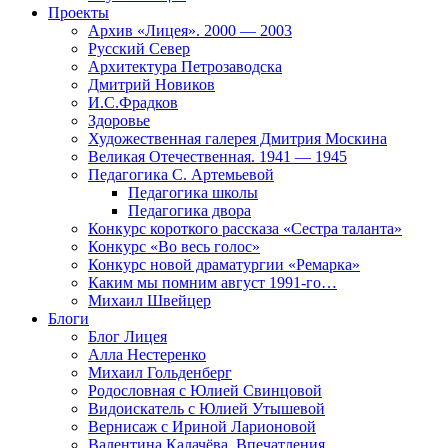
Проекты
Архив «Лицея». 2000 — 2003
Русский Север
Архитектура Петрозаводска
Дмитрий Новиков
И.С.Фрадков
Здоровье
Художественная галерея Дмитрия Москина
Великая Отечественная. 1941 — 1945
Педагогика С. Артемьевой
Педагогика школы
Педагогика двора
Конкурс короткого рассказа «Сестра таланта»
Конкурс «Во весь голос»
Конкурс новой драматургии «Ремарка»
Каким мы помним август 1991-го…
Михаил Швейцер
Блоги
Блог Лицея
Алла Нестеренко
Михаил Гольденберг
Родословная с Юлией Свинцовой
Видоискатель с Юлией Утышевой
Вернисаж с Ириной Ларионовой
Валентина Калачёва. Впечатления