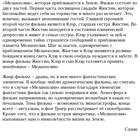
«Меланхолия», которая приближается к Земле. Фильм состоит из
двух частей. Первая часть посвящена свадьбе Жюстин, которая
беспокойно ведет себя на торжестве и много раз исчезает. Это,
конечно, вызывает непонимание гостей. Главной героиней
второй части фильма является Клэр, старшая сестра Жюстин. Во
второй части Жюстин находится в состоянии клинической
депрессии и живет в семьи сестры. Клэр ухаживает за ней и
одновременно тайно страшится сообщений о приближении
планеты Меланхолия. Шаг за шагом, одновременно с
приближением Меланхолии, Жюстин и Клэр меняются ролями:
боящаяся конец света Клэр в свою очередь нуждается в заботе. В
конце фильма Жюстин, Клэр и сын Клэр готовятся принять
неизбежное – Меланхолию.
Жанр фильма – драма, но в нем много фантастических
элементов. Я вообще люблю драматические фильмы, но считаю,
что в случае «Меланхолии» именно благодаря элементам
фантастики фильм так сильно понравился мне. Атмосфера в
фильме напряженная, но одновременно волшебная и какая-то
печальная. Тема фильма – возможность экокатастрофы, конца
всего – актуальна, и фон Триер рассматривает её своеобразно.
Кроме того, что в фильме острая экокритика, «Меланхолия»
напоминает нам о мимолетности жизни на Земле.
Саана