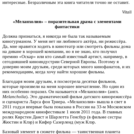
интересные. Безразличным эта книга читателя точно не оставит.
Vitali
«Меланхолия» – поразительная драма с элементами
фантастики
Должна признаться, я никогда не была так называемым
киногурманом. У меня нет ни любимого актёра, ни режиссёра.
Да, мне нравится ходить в кинотеатр или смотреть фильмы дома
на диване в хорошей компании, но я не знаю, кто получил
премию «Оскар» или кто самый известный артист, например, в
сегодняшней киноиндустрии Северной Европы. Поэтому я
доверяю моим друзьям, среди которых много кинофанатов, и их
рекомендациям, когда хочу найти хорошие фильмы.
Благодаря моим друзьям, я посмотрела десятки фильмов,
которые произвели на меня хорошее впечатление. Но один из
них особенно поразил. Он называется «Меланхолия» (англ.
Melancholia
). Это драматический фильм датского кинорежиссёра
и сценариста Ларса фон Триера. «Меланхолия» вышла в свет в
2011 году,и впервые была показана в России на 33-м Московском
международном кинофестивале 1 июля 2011 года. В главных
ролях Кирстен Данст и Шарлотта Генсбур (в фильме сестры
Жюстин и Клэр) и Кифер Сазерленд (муж Клэр.
Базовый элемент в сюжете фильма — таинственная планета