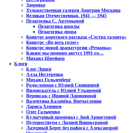
Здоровье
Художественная галерея Дмитрия Москина
Великая Отечественная. 1941 — 1945
Педагогика С. Артемьевой
Педагогика школы
Педагогика двора
Конкурс короткого рассказа «Сестра таланта»
Конкурс «Во весь голос»
Конкурс новой драматургии «Ремарка»
Каким мы помним август 1991-го…
Михаил Швейцер
Блоги
Блог Лицея
Алла Нестеренко
Михаил Гольденберг
Родословная с Юлией Свинцовой
Видоискатель с Юлией Утышевой
Вернисаж с Ириной Ларионовой
Валентина Калачёва. Впечатления
Лариса Хенинен
Олег Гальченко
Культурный променад с Зоей Арнаутовой
Путешествуем с Лидией Винокуровой
Лазурный Берег без пафоса с Александрой