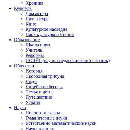
Хроника
Культура
Дом актёра
Литература
Кино
Культурное наследие
Парк культуры и чтения
Образование
Школа и вуз
Учитель
Реформы
ПОЛЁТ (научно-педагогический вестник)
Общество
История
Свободная трибуна
Люди
Лицейские беседы
Семья и дети
Путешествие
Утраты
Наука
Новости и факты
Гуманитарные науки
Естественно-математические науки
Наука в лицах