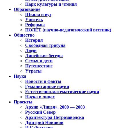
Парк культуры и чтения
Образование
Школа и вуз
Учитель
Реформы
ПОЛЁТ (научно-педагогический вестник)
Общество
История
Свободная трибуна
Люди
Лицейские беседы
Семья и дети
Путешествие
Утраты
Наука
Новости и факты
Гуманитарные науки
Естественно-математические науки
Наука в лицах
Проекты
Архив «Лицея». 2000 — 2003
Русский Север
Архитектура Петрозаводска
Дмитрий Новиков
И.С.Фрадков