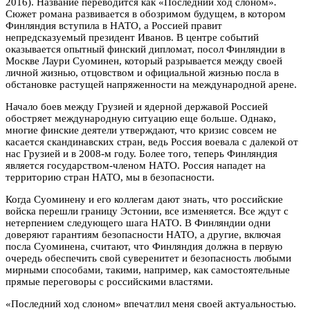
2016). Название переводится как «Последний ход слоном»
.
Сюжет романа развивается в обозримом будущем, в котором
Финляндия вступила в НАТО, а Россией правит
непредсказуемый президент Иванов. В центре событий
оказывается опытный финский дипломат, посол Финляндии в
Москве Лаури Суоминен, который разрывается между своей
личной жизнью, отцовством и официальной жизнью посла в
обстановке растущей напряженности на международной арене.
Начало боев между Грузией и ядерной державой Россией
обостряет международную ситуацию еще больше. Однако,
многие финские деятели утверждают, что кризис совсем не
касается скандинавских стран, ведь Россия воевала с далекой от
нас Грузией и в 2008-м году. Более того, теперь Финляндия
является государством-членом НАТО. Россия нападет на
территорию стран НАТО, мы в безопасности.
Когда Суоминену и его коллегам дают знать, что российские
войска перешли границу Эстонии, все изменяется. Все ждут с
нетерпением следующего шага НАТО. В Финляндии одни
доверяют гарантиям безопасности НАТО, а другие, включая
посла Суоминена, считают, что Финляндия должна в первую
очередь обеспечить свой суверенитет и безопасность любыми
мирными способами, такими, например, как самостоятельные
прямые переговоры с российскими властями.
«Последний ход слоном» впечатлил меня своей актуальностью.