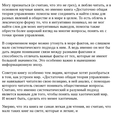
Могу признаться (и считаю, что это не грех), я люблю читать, и в
основном научные книги, но именно книга «Достаточно общая
теория управления» помогла мне соединить и найти слова для
разных явлений в обществе и в мире в целом. То есть облечь в
лексическую форму то, что я интуитивно понимал, но не мог
найти слов для моих интуитивных выводов, помогла также
обрести более широкий взгляд на многие вопросы, понять их с
точки зрения управления.
В современном мире можно утонуть в море фактов, но слишком
мало систематического подхода к ним. А ведь именно он мог бы
дать людям понимание связи между разными фактами и
способность отличать важные факты от тех, которые не имеют
большой значимости. Это особенно важно в нынешнюю
информационную эпоху.
Советую книгу особенно тем людям, которые хотят разобраться
в том, как устроен мир. «Достаточно общая теория управления»
не навязывает читателю свою позицию, в ней анализ, с помощью
которого читатель сможет понимать общественные вопросы.
Считаю, что именно систематический и разумный подход
является важным для того, чтобы понять наш хаотический мир.
И может быть, сделать его менее хаотичным.
Уверяю, что эта книга не самая легкая для чтения, но считаю, что
мало таких книг на свете, которые и легкие, и