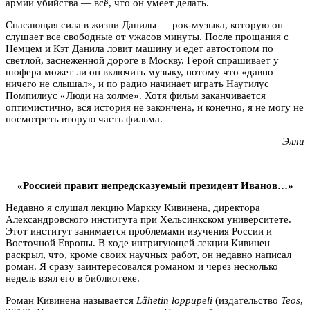
армии убийства — всё, что он умеет делать.
Спасающая сила в жизни Данилы — рок-музыка, которую он
слушает все свободные от ужасов минуты. После прощания с
Немцем и Кэт Данила ловит машину и едет автостопом по
светлой, заснеженной дороге в Москву. Герой спрашивает у
шофера может ли он включить музыку, потому что «давно
ничего не слышал», и по радио начинает играть Наутилус
Помпилиус «Люди на холме». Хотя фильм заканчивается
оптимистично, вся история не закончена, и конечно, я не могу не
посмотреть вторую часть фильма.
Элли
«Россией правит непредсказуемый президент Иванов…»
Недавно я слушал лекцию Маркку Кивинена, директора
Александровского института при Хельсинкском университете.
Этот институт занимается проблемами изучения России и
Восточной Европы. В ходе интригующей лекции Кивинен
раскрыл, что, кроме своих научных работ, он недавно написал
роман. Я сразу заинтересовался романом и через несколько
недель взял его в библиотеке.
Роман Кивинена называется
L
ä
hetin
loppupeli
(издательство
Teos
,