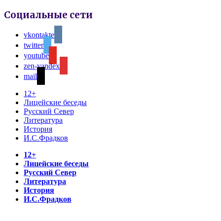
Социальные сети
vkontakte
twitter
youtube
zen-yandex
mail
12+
Лицейские беседы
Русский Север
Литература
История
И.С.Фрадков
12+
Лицейские беседы
Русский Север
Литература
История
И.С.Фрадков