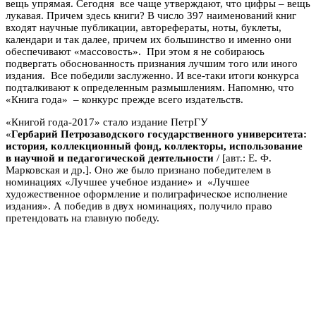
вещь упрямая. Сегодня все чаще утверждают, что цифры – вещь
лукавая. Причем здесь книги? В число 397 наименований книг
входят научные публикации, авторефераты, ноты, буклеты,
календари и так далее, причем их большинство и именно они
обеспечивают «массовость». При этом я не собираюсь
подвергать обоснованность признания лучшим того или иного
издания. Все победили заслуженно. И все-таки итоги конкурса
подталкивают к определенным размышлениям. Напомню, что
«Книга года» – конкурс прежде всего издательств.
«Книгой года-2017» стало издание ПетрГУ
«
Гербарий
Петрозаводского государственного университета:
история, коллекционный фонд, коллекторы, использование
в научной и педагогической деятельности
/ [авт.: Е. Ф.
Марковская и др.]. Оно же было признано победителем в
номинациях
«Лучшее учебное издание»
и
«Лучшее
художественное оформление и полиграфическое исполнение
издания».
А победив в двух номинациях, получило право
претендовать на главную победу.