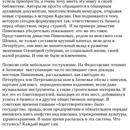
успела приобрести, а очень хочу иметь эту книгу в своей
библиотеке. Авторы не просто обращаются к обширным
архивным документам, многочисленным мемуарам, открывая
новые страницы в истории Карелии. Они поднимаются тему,
которую сегодня формулируют так: ответственность бизнеса
перед обществом, перед страной. И на примере династии
Пименовых убедительно показывают, что же это такое.
Представители династии Пименовых, родом из вепсского села
Шокша, не только составили крупный капитал, вели дела в
Петербурге, они внесли значительный вклад в развитии
экономики Олонецкой губернии, ее социальной жизни, своей
малой родины. И они не были исключением.
Позволю себе небольшое отступление. На Федосовских чтениях
в Заонежье выступающие часто посвящают свои доклады
местным Пименовым, рассказывают, как ежегодно из
Петербурга или Петрозаводска шли в Заонежье обозы с книгами,
партами для школ, периодическими изданиями, везли даже
музыкальные инструменты, а также строительные материалы. И
все это от благотворителей, выходцев из этих мест, добившихся
успеха в бизнесе и в другом общественном поприще. В
советские времена главным «благотворителем» было
государство, правда, всем предприятиям в обязательном порядке
вменялось взять шефство над школами, учреждениями культуры,
здравоохранения. В наше время распалась и эта система. Что
осталось? Каждый видит сам.