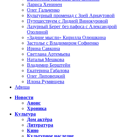
Лариса Хенинен
Олег Гальченко
Культурный променад с Зоей Арнаутовой
Путешествуем с Лидией Винокуровой
Лазурный Берег без пафоса с Александрой
Озолиной
«Задние мысли» Кирилла Олюшкина
Застолье с Владимиром Софиенко
Ирина Савкина
Светлана Артемьева
Наталья Мешкова
Владимир Берштейн
Екатерина Габалова
Олег Липовецкий
Илона Румянцева
Афиша
Новости
Анонс
Хроника
Культура
Дом актёра
Литература
Кино
Культурное наследие