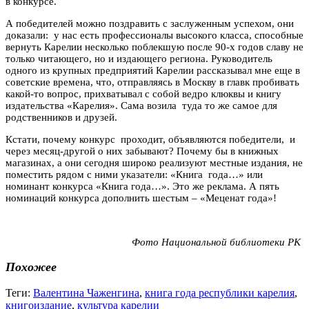
в конкурсе.
А победителей можно поздравить с заслуженным успехом, они
доказали: у нас есть профессионалы высокого класса, способные
вернуть Карелии несколько поблекшую после 90-х годов славу не
только читающего, но и издающего региона. Руководитель
одного из крупных предприятий Карелии рассказывал мне еще в
советские времена, что, отправляясь в Москву в главк пробивать
какой-то вопрос, прихватывал с собой ведро клюквы и книгу
издательства «Карелия». Сама возила туда то же самое для
родственников и друзей.
Кстати, почему конкурс проходит, объявляются победители, и
через месяц-другой о них забывают? Почему бы в книжных
магазинах, а они сегодня широко реализуют местные издания, не
поместить рядом с ними указатели: «Книга года…» или
номинант конкурса «Книга года…». Это же реклама. А пять
номинаций конкурса дополнить шестым – «Меценат года»!
Фото Национальной библиотеки РК
Похожее
Теги:
Валентина Чаженгина
,
книга года республики карелия
,
книгоиздание
,
культура карелии