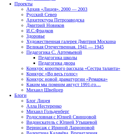
Проекты
Архив «Лицея». 2000 — 2003
Русский Север
Архитектура Петрозаводска
Дмитрий Новиков
И.С.Фрадков
Здоровье
Художественная галерея Дмитрия Москина
Великая Отечественная. 1941 — 1945
Педагогика С. Артемьевой
Педагогика школы
Педагогика двора
Конкурс короткого рассказа «Сестра таланта»
Конкурс «Во весь голос»
Конкурс новой драматургии «Ремарка»
Каким мы помним август 1991-го…
Михаил Швейцер
Блоги
Блог Лицея
Алла Нестеренко
Михаил Гольденберг
Родословная с Юлией Свинцовой
Видоискатель с Юлией Утышевой
Вернисаж с Ириной Ларионовой
Валентина Калачёва. Впечатления