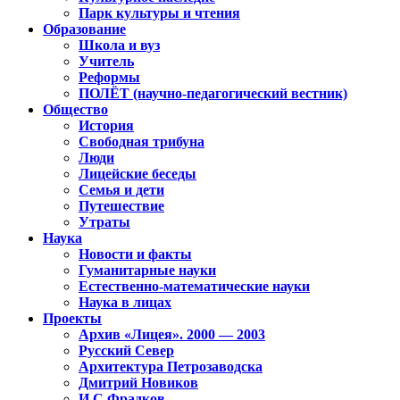
Парк культуры и чтения
Образование
Школа и вуз
Учитель
Реформы
ПОЛЁТ (научно-педагогический вестник)
Общество
История
Свободная трибуна
Люди
Лицейские беседы
Семья и дети
Путешествие
Утраты
Наука
Новости и факты
Гуманитарные науки
Естественно-математические науки
Наука в лицах
Проекты
Архив «Лицея». 2000 — 2003
Русский Север
Архитектура Петрозаводска
Дмитрий Новиков
И.С.Фрадков