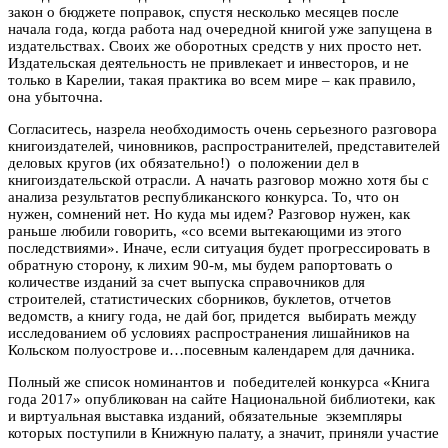
закон о бюджете поправок, спустя несколько месяцев после
начала года, когда работа над очередной книгой уже запущена в
издательствах. Своих же оборотных средств у них просто нет.
Издательская деятельность не привлекает и инвесторов, и не
только в Карелии, такая практика во всем мире – как правило,
она убыточна.
Согласитесь, назрела необходимость очень серьезного разговора
книгоиздателей, чиновников, распространителей, представителей
деловых кругов (их обязательно!) о положении дел в
книгоиздательской отрасли. А начать разговор можно хотя бы с
анализа результатов республиканского конкурса. То, что он
нужен, сомнений нет. Но куда мы идем? Разговор нужен, как
раньше любили говорить, «со всеми вытекающими из этого
последствиями». Иначе, если ситуация будет прогрессировать в
обратную сторону, к лихим 90-м, мы будем рапортовать о
количестве изданий за счет выпуска справочников для
строителей, статистических сборников, буклетов, отчетов
ведомств, а книгу года, не дай бог, придется выбирать между
исследованием об условиях распространения лишайников на
Кольском полуострове и…посевным календарем для дачника.
Полный же список номинантов и победителей конкурса «Книга
года 2017» опубликован на сайте Национальной библиотеки, как
и виртуальная выставка изданий, обязательные экземпляры
которых поступили в Книжную палату, а значит, приняли участие