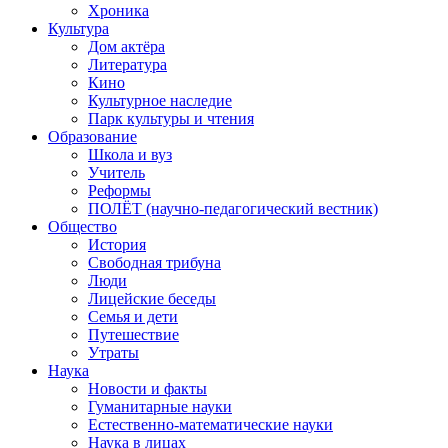
Хроника
Культура
Дом актёра
Литература
Кино
Культурное наследие
Парк культуры и чтения
Образование
Школа и вуз
Учитель
Реформы
ПОЛЁТ (научно-педагогический вестник)
Общество
История
Свободная трибуна
Люди
Лицейские беседы
Семья и дети
Путешествие
Утраты
Наука
Новости и факты
Гуманитарные науки
Естественно-математические науки
Наука в лицах