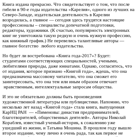
Книга издана прекрасно. Что свидетельствует о том, что после
гибели в 90-е годы издательства «Карелия», одного из лучших на
Северо-Западе, издательская деятельность в Карелии
возродилась, а главное — сегодня здесь трудятся настоящие
профессионалы – специалисты допечатной подготовки,
редакторы, художники. (К счастью, популярность электронных
книг не уничтожила такую редкую и очень нужную профессию,
как книжный график.) Не перевелись талантливые авторы —
главное богатство любого издательства.
Но будет ли востребована «Книга года-2017»? Будет:
студентами соответствующих специальностей, учеными,
любителями природы, даже юннатами. Однако, согласитесь, что
от издания, которое признано «Книгой года», ждешь, что она
предназначена массовому читателю, что она сможет его
заинтересовать, что она тем или иным образом отвечает
нравственным, интеллектуальные запросам общества.
И это не обязательно должны быть произведения
художественной литературы или публицистики. Напомню, что
несколько лет назад «Книгой года» стала книга, выпущенная
КарНЦ РАН — «Пименовы: династия предпринимателей,
благотворителей, общественных деятелей». Авторы Николай
Кораблев, известный ученый-историк, к сожалению уже
ушедший из жизни, и Татьяна Мошина. В прошлом году вышло
второе издание, чему лично я очень рада, так как первое не