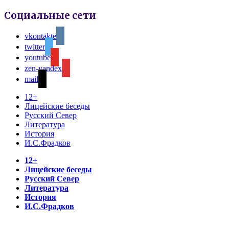
Социальные сети
vkontakte
twitter
youtube
zen-yandex
mail
12+
Лицейские беседы
Русский Север
Литература
История
И.С.Фрадков
12+
Лицейские беседы
Русский Север
Литература
История
И.С.Фрадков