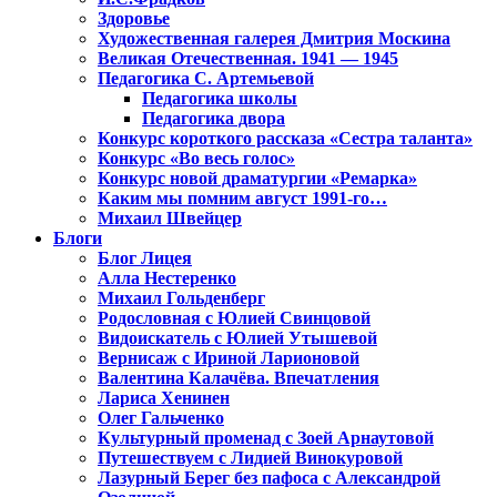
Здоровье
Художественная галерея Дмитрия Москина
Великая Отечественная. 1941 — 1945
Педагогика С. Артемьевой
Педагогика школы
Педагогика двора
Конкурс короткого рассказа «Сестра таланта»
Конкурс «Во весь голос»
Конкурс новой драматургии «Ремарка»
Каким мы помним август 1991-го…
Михаил Швейцер
Блоги
Блог Лицея
Алла Нестеренко
Михаил Гольденберг
Родословная с Юлией Свинцовой
Видоискатель с Юлией Утышевой
Вернисаж с Ириной Ларионовой
Валентина Калачёва. Впечатления
Лариса Хенинен
Олег Гальченко
Культурный променад с Зоей Арнаутовой
Путешествуем с Лидией Винокуровой
Лазурный Берег без пафоса с Александрой