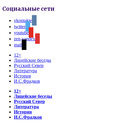
Социальные сети
vkontakte
twitter
youtube
zen-yandex
mail
12+
Лицейские беседы
Русский Север
Литература
История
И.С.Фрадков
12+
Лицейские беседы
Русский Север
Литература
История
И.С.Фрадков