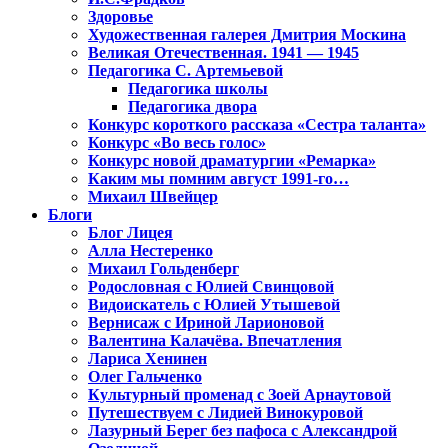
Здоровье
Художественная галерея Дмитрия Москина
Великая Отечественная. 1941 — 1945
Педагогика С. Артемьевой
Педагогика школы
Педагогика двора
Конкурс короткого рассказа «Сестра таланта»
Конкурс «Во весь голос»
Конкурс новой драматургии «Ремарка»
Каким мы помним август 1991-го…
Михаил Швейцер
Блоги
Блог Лицея
Алла Нестеренко
Михаил Гольденберг
Родословная с Юлией Свинцовой
Видоискатель с Юлией Утышевой
Вернисаж с Ириной Ларионовой
Валентина Калачёва. Впечатления
Лариса Хенинен
Олег Гальченко
Культурный променад с Зоей Арнаутовой
Путешествуем с Лидией Винокуровой
Лазурный Берег без пафоса с Александрой