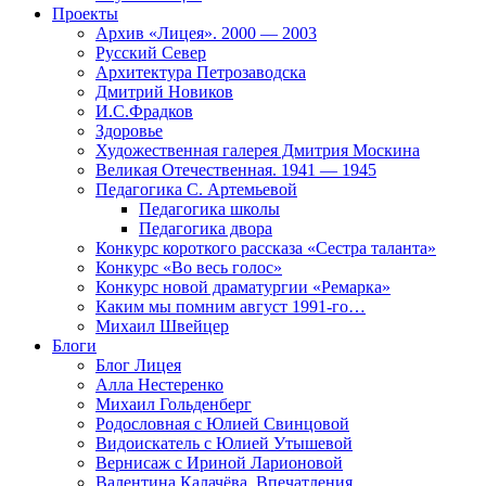
Проекты
Архив «Лицея». 2000 — 2003
Русский Север
Архитектура Петрозаводска
Дмитрий Новиков
И.С.Фрадков
Здоровье
Художественная галерея Дмитрия Москина
Великая Отечественная. 1941 — 1945
Педагогика С. Артемьевой
Педагогика школы
Педагогика двора
Конкурс короткого рассказа «Сестра таланта»
Конкурс «Во весь голос»
Конкурс новой драматургии «Ремарка»
Каким мы помним август 1991-го…
Михаил Швейцер
Блоги
Блог Лицея
Алла Нестеренко
Михаил Гольденберг
Родословная с Юлией Свинцовой
Видоискатель с Юлией Утышевой
Вернисаж с Ириной Ларионовой
Валентина Калачёва. Впечатления