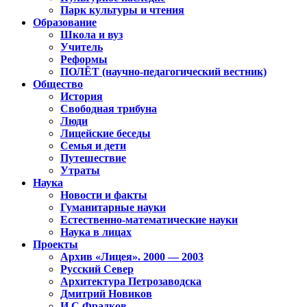
Парк культуры и чтения
Образование
Школа и вуз
Учитель
Реформы
ПОЛЁТ (научно-педагогический вестник)
Общество
История
Свободная трибуна
Люди
Лицейские беседы
Семья и дети
Путешествие
Утраты
Наука
Новости и факты
Гуманитарные науки
Естественно-математические науки
Наука в лицах
Проекты
Архив «Лицея». 2000 — 2003
Русский Север
Архитектура Петрозаводска
Дмитрий Новиков
И.С.Фрадков