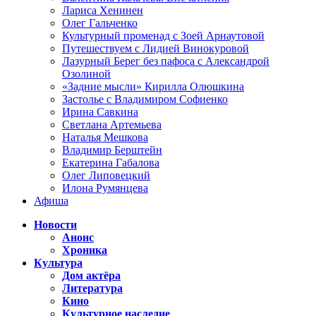
Лариса Хенинен
Олег Гальченко
Культурный променад с Зоей Арнаутовой
Путешествуем с Лидией Винокуровой
Лазурный Берег без пафоса с Александрой
Озолиной
«Задние мысли» Кирилла Олюшкина
Застолье с Владимиром Софиенко
Ирина Савкина
Светлана Артемьева
Наталья Мешкова
Владимир Берштейн
Екатерина Габалова
Олег Липовецкий
Илона Румянцева
Афиша
Новости
Анонс
Хроника
Культура
Дом актёра
Литература
Кино
Культурное наследие