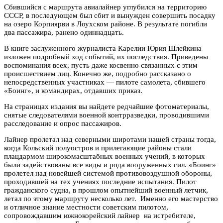
Сбившийся с маршрута авиалайнер углубился на территорию
СССР, в последующем был сбит и вынужден совершить посадку
на озеро Корпиярви в Лоухском районе. В результате погибли
два пассажира, ранено одиннадцать.
В книге заслуженного журналиста Карелии Юрия Шлейкина
изложен подробный ход событий, их последствия. Приведены
воспоминания всех, пусть даже косвенно связанных с этим
происшествием лиц. Конечно же, подробно рассказано о
непосредственных участниках — пилоте самолета, сбившего
«Боинг», и командирах, отдавших приказ.
На страницах издания вы найдете редчайшие фотоматериалы,
снятые следователями военной контрразведки, проводившими
расследование и опрос пассажиров.
Лайнер пролетал над северными широтами нашей страны тогда,
когда Кольский полуостров и прилегающие районы стали
плацдармом широкомасштабных военных учений, в которых
были задействованы все виды и рода вооруженных сил. «Боинг»
пролетел над новейшей системой противовоздушной обороны,
проходившей на тех учениях последние испытания. Пилот
гражданского судна, в прошлом опытнейший военный летчик,
летал по этому маршруту несколько лет. Именно его мастерство
и отличное знание местности советским пилотом,
сопровождавшим южнокорейский лайнер на истребителе,