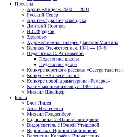
Проекты
Архив «Лицея». 2000 — 2003
Русский Север
Архитектура Петрозаводска
Дмитрий Новиков
И.С.Фрадков
Здоровье
Художественная галерея Дмитрия Москина
Великая Отечественная. 1941 — 1945
Педагогика С. Артемьевой
Педагогика школы
Педагогика двора
Конкурс короткого рассказа «Сестра таланта»
Конкурс «Во весь голос»
Конкурс новой драматургии «Ремарка»
Каким мы помним август 1991-го…
Михаил Швейцер
Блоги
Блог Лицея
Алла Нестеренко
Михаил Гольденберг
Родословная с Юлией Свинцовой
Видоискатель с Юлией Утышевой
Вернисаж с Ириной Ларионовой
Валентина Калачёва. Впечатления