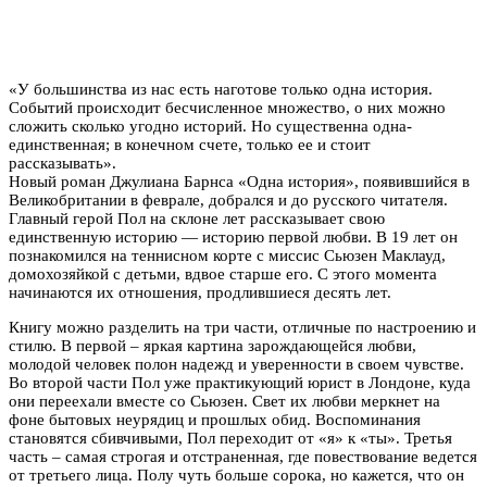
«У большинства из нас есть наготове только одна история.
Событий происходит бесчисленное множество, о них можно
сложить сколько угодно историй. Но существенна одна-
единственная; в конечном счете, только ее и стоит
рассказывать».
Новый роман Джулиана Барнса «Одна история», появившийся в
Великобритании в феврале, добрался и до русского читателя.
Главный герой Пол на склоне лет рассказывает свою
единственную историю — историю первой любви. В 19 лет он
познакомился на теннисном корте с миссис Сьюзен Маклауд,
домохозяйкой с детьми, вдвое старше его. С этого момента
начинаются их отношения, продлившиеся десять лет.
Книгу можно разделить на три части, отличные по настроению и
стилю. В первой – яркая картина зарождающейся любви,
молодой человек полон надежд и уверенности в своем чувстве.
Во второй части Пол уже практикующий юрист в Лондоне, куда
они переехали вместе со Сьюзен. Свет их любви меркнет на
фоне бытовых неурядиц и прошлых обид. Воспоминания
становятся сбивчивыми, Пол переходит от «я» к «ты». Третья
часть – самая строгая и отстраненная, где повествование ведется
от третьего лица. Полу чуть больше сорока, но кажется, что он