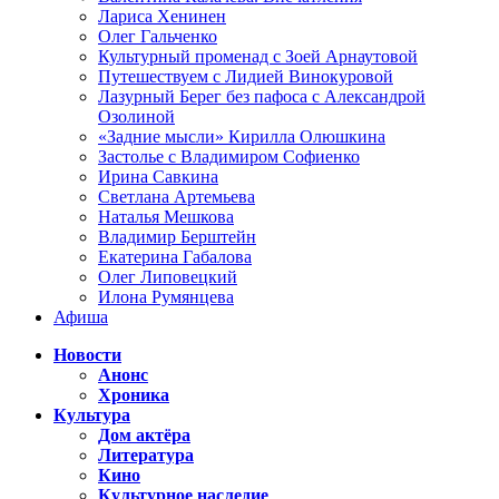
Лариса Хенинен
Олег Гальченко
Культурный променад с Зоей Арнаутовой
Путешествуем с Лидией Винокуровой
Лазурный Берег без пафоса с Александрой
Озолиной
«Задние мысли» Кирилла Олюшкина
Застолье с Владимиром Софиенко
Ирина Савкина
Светлана Артемьева
Наталья Мешкова
Владимир Берштейн
Екатерина Габалова
Олег Липовецкий
Илона Румянцева
Афиша
Новости
Анонс
Хроника
Культура
Дом актёра
Литература
Кино
Культурное наследие