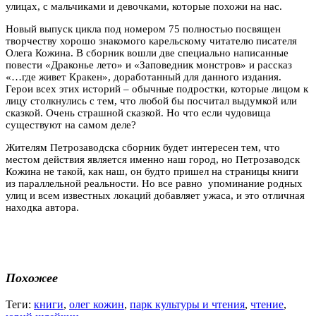
улицах, с мальчиками и девочками, которые похожи на нас.
Новый выпуск цикла под номером 75 полностью посвящен
творчеству хорошо знакомого карельскому читателю писателя
Олега Кожина. В сборник вошли две специально написанные
повести «Драконье лето» и «Заповедник монстров» и рассказ
«…где живет Кракен», доработанный для данного издания.
Герои всех этих историй – обычные подростки, которые лицом к
лицу столкнулись с тем, что любой бы посчитал выдумкой или
сказкой. Очень страшной сказкой. Но что если чудовища
существуют на самом деле?
Жителям Петрозаводска сборник будет интересен тем, что
местом действия является именно наш город, но Петрозаводск
Кожина не такой, как наш, он будто пришел на страницы книги
из параллельной реальности. Но все равно упоминание родных
улиц и всем известных локаций добавляет ужаса, и это отличная
находка автора.
Похожее
Теги:
книги
,
олег кожин
,
парк культуры и чтения
,
чтение
,