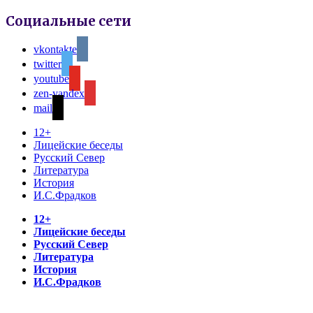
Социальные сети
vkontakte
twitter
youtube
zen-yandex
mail
12+
Лицейские беседы
Русский Север
Литература
История
И.С.Фрадков
12+
Лицейские беседы
Русский Север
Литература
История
И.С.Фрадков