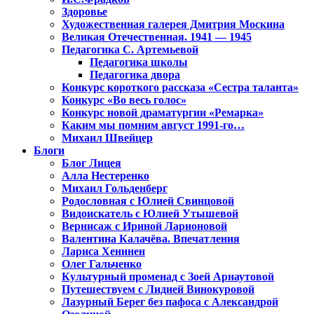
Здоровье
Художественная галерея Дмитрия Москина
Великая Отечественная. 1941 — 1945
Педагогика С. Артемьевой
Педагогика школы
Педагогика двора
Конкурс короткого рассказа «Сестра таланта»
Конкурс «Во весь голос»
Конкурс новой драматургии «Ремарка»
Каким мы помним август 1991-го…
Михаил Швейцер
Блоги
Блог Лицея
Алла Нестеренко
Михаил Гольденберг
Родословная с Юлией Свинцовой
Видоискатель с Юлией Утышевой
Вернисаж с Ириной Ларионовой
Валентина Калачёва. Впечатления
Лариса Хенинен
Олег Гальченко
Культурный променад с Зоей Арнаутовой
Путешествуем с Лидией Винокуровой
Лазурный Берег без пафоса с Александрой