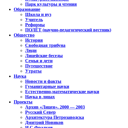
Парк культуры и чтения
Образование
Школа и вуз
Учитель
Реформы
ПОЛЁТ (научно-педагогический вестник)
Общество
История
Свободная трибуна
Люди
Лицейские беседы
Семья и дети
Путешествие
Утраты
Наука
Новости и факты
Гуманитарные науки
Естественно-математические науки
Наука в лицах
Проекты
Архив «Лицея». 2000 — 2003
Русский Север
Архитектура Петрозаводска
Дмитрий Новиков
И.С.Фрадков