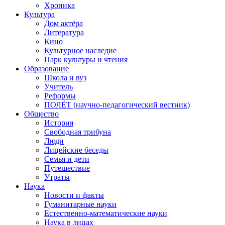
Хроника
Культура
Дом актёра
Литература
Кино
Культурное наследие
Парк культуры и чтения
Образование
Школа и вуз
Учитель
Реформы
ПОЛЁТ (научно-педагогический вестник)
Общество
История
Свободная трибуна
Люди
Лицейские беседы
Семья и дети
Путешествие
Утраты
Наука
Новости и факты
Гуманитарные науки
Естественно-математические науки
Наука в лицах