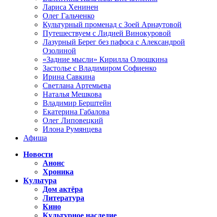
Лариса Хенинен
Олег Гальченко
Культурный променад с Зоей Арнаутовой
Путешествуем с Лидией Винокуровой
Лазурный Берег без пафоса с Александрой
Озолиной
«Задние мысли» Кирилла Олюшкина
Застолье с Владимиром Софиенко
Ирина Савкина
Светлана Артемьева
Наталья Мешкова
Владимир Берштейн
Екатерина Габалова
Олег Липовецкий
Илона Румянцева
Афиша
Новости
Анонс
Хроника
Культура
Дом актёра
Литература
Кино
Культурное наследие