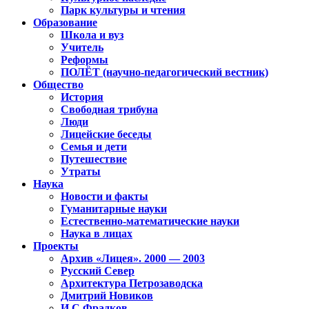
Парк культуры и чтения
Образование
Школа и вуз
Учитель
Реформы
ПОЛЁТ (научно-педагогический вестник)
Общество
История
Свободная трибуна
Люди
Лицейские беседы
Семья и дети
Путешествие
Утраты
Наука
Новости и факты
Гуманитарные науки
Естественно-математические науки
Наука в лицах
Проекты
Архив «Лицея». 2000 — 2003
Русский Север
Архитектура Петрозаводска
Дмитрий Новиков
И.С.Фрадков