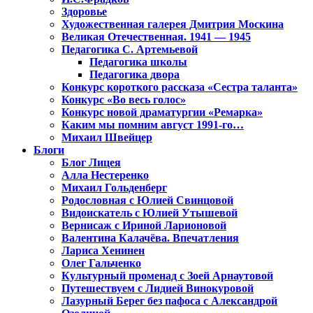
Здоровье
Художественная галерея Дмитрия Москина
Великая Отечественная. 1941 — 1945
Педагогика С. Артемьевой
Педагогика школы
Педагогика двора
Конкурс короткого рассказа «Сестра таланта»
Конкурс «Во весь голос»
Конкурс новой драматургии «Ремарка»
Каким мы помним август 1991-го…
Михаил Швейцер
Блоги
Блог Лицея
Алла Нестеренко
Михаил Гольденберг
Родословная с Юлией Свинцовой
Видоискатель с Юлией Утышевой
Вернисаж с Ириной Ларионовой
Валентина Калачёва. Впечатления
Лариса Хенинен
Олег Гальченко
Культурный променад с Зоей Арнаутовой
Путешествуем с Лидией Винокуровой
Лазурный Берег без пафоса с Александрой