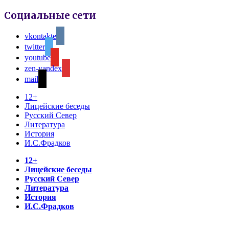
Социальные сети
vkontakte
twitter
youtube
zen-yandex
mail
12+
Лицейские беседы
Русский Север
Литература
История
И.С.Фрадков
12+
Лицейские беседы
Русский Север
Литература
История
И.С.Фрадков