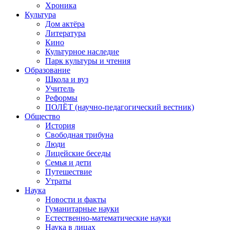
Хроника
Культура
Дом актёра
Литература
Кино
Культурное наследие
Парк культуры и чтения
Образование
Школа и вуз
Учитель
Реформы
ПОЛЁТ (научно-педагогический вестник)
Общество
История
Свободная трибуна
Люди
Лицейские беседы
Семья и дети
Путешествие
Утраты
Наука
Новости и факты
Гуманитарные науки
Естественно-математические науки
Наука в лицах