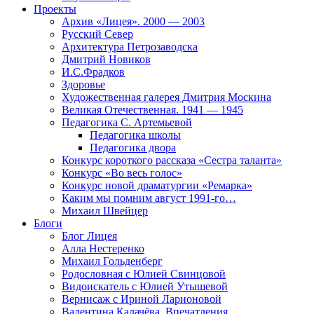
Проекты
Архив «Лицея». 2000 — 2003
Русский Север
Архитектура Петрозаводска
Дмитрий Новиков
И.С.Фрадков
Здоровье
Художественная галерея Дмитрия Москина
Великая Отечественная. 1941 — 1945
Педагогика С. Артемьевой
Педагогика школы
Педагогика двора
Конкурс короткого рассказа «Сестра таланта»
Конкурс «Во весь голос»
Конкурс новой драматургии «Ремарка»
Каким мы помним август 1991-го…
Михаил Швейцер
Блоги
Блог Лицея
Алла Нестеренко
Михаил Гольденберг
Родословная с Юлией Свинцовой
Видоискатель с Юлией Утышевой
Вернисаж с Ириной Ларионовой
Валентина Калачёва. Впечатления