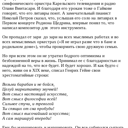
симфонического оркестра Карельского телевидения и радио
Олави Виитасари. И благодаря его урокам тоже о Гайкове
говорят, что его литавры поют. А замечательный пианист
Николай Петров сказал, что, услышав его соло на литаврах в
Первом концерте Родиона Щедрина, впервые понял то, что
написал композитор для этого инструмента.
Он пропадал от зари до зари на всех мыслимых работах и во
всех немыслимых оркестрах («Я не играл разве что в бане и
родильном доме»), чтобы прокормить свою дружную семью.
Но при всем этом он не утратил бодрого оптимизма и
безбоязненной веры в жизнь. Принимал ее с благодарностью и
надеждой на то, что все будет. И будет хорошо. И как будто с
него, живи он в XIX веке, списал Генрих Гейне свои
хрестоматийные строки:
Возьми барабан и не бойся,
Целуй маркитантку звучней!
Вот смысл настоящий искусства,
Вот смысл философии всей!
Сильнее стучи, и тревогой
Ты спящих от сна пробуди!
Вот смысл высочайший искусства;
А сам маршируй впереди!
Ему бы маршировать и маршировать. Он все собирался сыграть