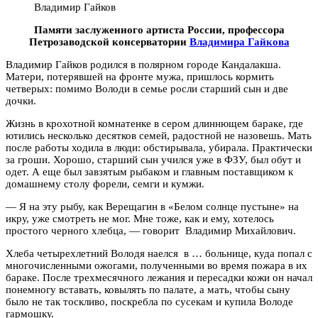
Владимир Гайков
Памяти заслуженного артиста России, профессора
Петрозаводской консерватории
Владимира Гайкова
Владимир Гайков родился в полярном городе Кандалакша.
Матери, потерявшей на фронте мужа, пришлось кормить
четверых: помимо Володи в семье росли старший сын и две
дочки.
Жизнь в крохотной комнатенке в сером длиннющем бараке, где
ютились несколько десятков семей, радостной не назовешь. Мать
после работы ходила в люди: обстирывала, убирала. Практически
за гроши. Хорошо, старший сын учился уже в ФЗУ, был обут и
одет. А еще был завзятым рыбаком и главным поставщиком к
домашнему столу форели, семги и кумжи.
— Я на эту рыбу, как Верещагин в «Белом солнце пустыне» на
икру, уже смотреть не мог. Мне тоже, как и ему, хотелось
простого черного хлебца, — говорит Владимир Михайлович.
Хлеба четырехлетний Володя наелся в … больнице, куда попал с
многочисленными ожогами, полученными во время пожара в их
бараке. После трехмесячного лежания и пересадки кожи он начал
понемногу вставать, ковылять по палате, а мать, чтобы сыну
было не так тоскливо, поскребла по сусекам и купила Володе
гармошку.