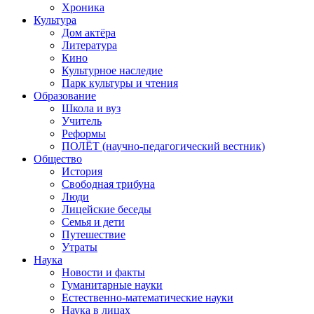
Хроника
Культура
Дом актёра
Литература
Кино
Культурное наследие
Парк культуры и чтения
Образование
Школа и вуз
Учитель
Реформы
ПОЛЁТ (научно-педагогический вестник)
Общество
История
Свободная трибуна
Люди
Лицейские беседы
Семья и дети
Путешествие
Утраты
Наука
Новости и факты
Гуманитарные науки
Естественно-математические науки
Наука в лицах