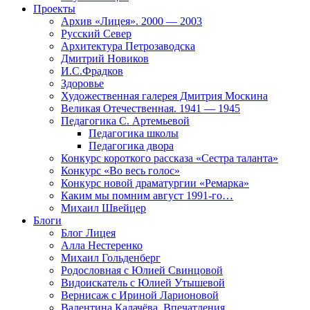
Проекты
Архив «Лицея». 2000 — 2003
Русский Север
Архитектура Петрозаводска
Дмитрий Новиков
И.С.Фрадков
Здоровье
Художественная галерея Дмитрия Москина
Великая Отечественная. 1941 — 1945
Педагогика С. Артемьевой
Педагогика школы
Педагогика двора
Конкурс короткого рассказа «Сестра таланта»
Конкурс «Во весь голос»
Конкурс новой драматургии «Ремарка»
Каким мы помним август 1991-го…
Михаил Швейцер
Блоги
Блог Лицея
Алла Нестеренко
Михаил Гольденберг
Родословная с Юлией Свинцовой
Видоискатель с Юлией Утышевой
Вернисаж с Ириной Ларионовой
Валентина Калачёва. Впечатления