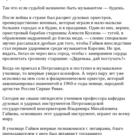
Так что если судьбой назначено быть музыкантом — будешь.
После войны в стране был расцвет духовых оркестров,
преимущественно военных, которые играли в мало-мальски
больших городах и в будни, и в праздники. Один из них, вернее,
оркестровый барабан старшины Алексея Козлова — тугой, в
обрамлении надраенной до блеска меди, — словно специально
звучно рассыпался дробью для того, чтобы Гайков впоследствии
стал первым ударником среди музыкантов Карелии. Не зря,
видать, бегал он через весь город, чтобы с замиранием сердца
пролепетать грозному старшине: «Дяденька, дай постучать?»
Когда он приехал в Петрозаводск и поступил в музыкальное
училище, то впервые увидел ксилофон. А через пару лет уже
исполнял на нем соло в филармоническом оркестре, который
аккомпанировал знаменитой в 1960-е годы певице, народной
артистке России Сиркке Рикке.
Сегодня же свыше пятидесяти учеников профессора кафедры
духовых и ударных инструментов Петрозаводской
государственной консерватории Владимира Михайловича
Гайкова, освоивших этот ударный инструмент, играют по всему
миру.
В училище Гайков впервые познакомился с литаврами, благо
преподавателем у него был литаврист тогдашнего