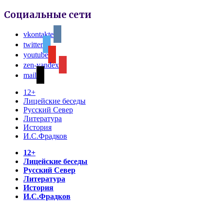
Социальные сети
vkontakte
twitter
youtube
zen-yandex
mail
12+
Лицейские беседы
Русский Север
Литература
История
И.С.Фрадков
12+
Лицейские беседы
Русский Север
Литература
История
И.С.Фрадков