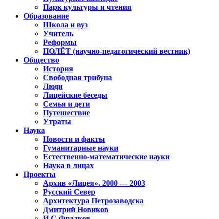
Парк культуры и чтения
Образование
Школа и вуз
Учитель
Реформы
ПОЛЁТ (научно-педагогический вестник)
Общество
История
Свободная трибуна
Люди
Лицейские беседы
Семья и дети
Путешествие
Утраты
Наука
Новости и факты
Гуманитарные науки
Естественно-математические науки
Наука в лицах
Проекты
Архив «Лицея». 2000 — 2003
Русский Север
Архитектура Петрозаводска
Дмитрий Новиков
И.С.Фрадков