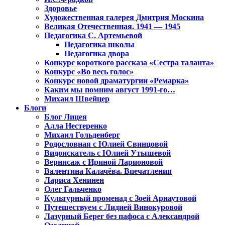
Здоровье
Художественная галерея Дмитрия Москина
Великая Отечественная. 1941 — 1945
Педагогика С. Артемьевой
Педагогика школы
Педагогика двора
Конкурс короткого рассказа «Сестра таланта»
Конкурс «Во весь голос»
Конкурс новой драматургии «Ремарка»
Каким мы помним август 1991-го…
Михаил Швейцер
Блоги
Блог Лицея
Алла Нестеренко
Михаил Гольденберг
Родословная с Юлией Свинцовой
Видоискатель с Юлией Утышевой
Вернисаж с Ириной Ларионовой
Валентина Калачёва. Впечатления
Лариса Хенинен
Олег Гальченко
Культурный променад с Зоей Арнаутовой
Путешествуем с Лидией Винокуровой
Лазурный Берег без пафоса с Александрой