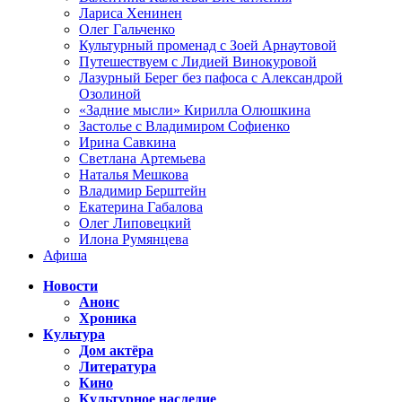
Лариса Хенинен
Олег Гальченко
Культурный променад с Зоей Арнаутовой
Путешествуем с Лидией Винокуровой
Лазурный Берег без пафоса с Александрой
Озолиной
«Задние мысли» Кирилла Олюшкина
Застолье с Владимиром Софиенко
Ирина Савкина
Светлана Артемьева
Наталья Мешкова
Владимир Берштейн
Екатерина Габалова
Олег Липовецкий
Илона Румянцева
Афиша
Новости
Анонс
Хроника
Культура
Дом актёра
Литература
Кино
Культурное наследие