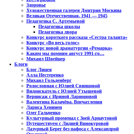
Здоровье
Художественная галерея Дмитрия Москина
Великая Отечественная. 1941 — 1945
Педагогика С. Артемьевой
Педагогика школы
Педагогика двора
Конкурс короткого рассказа «Сестра таланта»
Конкурс «Во весь голос»
Конкурс новой драматургии «Ремарка»
Каким мы помним август 1991-го…
Михаил Швейцер
Блоги
Блог Лицея
Алла Нестеренко
Михаил Гольденберг
Родословная с Юлией Свинцовой
Видоискатель с Юлией Утышевой
Вернисаж с Ириной Ларионовой
Валентина Калачёва. Впечатления
Лариса Хенинен
Олег Гальченко
Культурный променад с Зоей Арнаутовой
Путешествуем с Лидией Винокуровой
Лазурный Берег без пафоса с Александрой