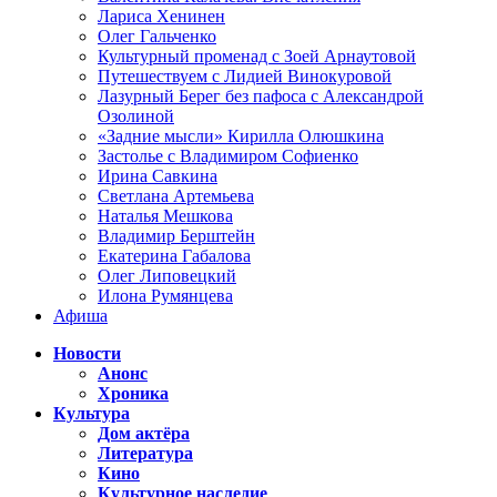
Лариса Хенинен
Олег Гальченко
Культурный променад с Зоей Арнаутовой
Путешествуем с Лидией Винокуровой
Лазурный Берег без пафоса с Александрой
Озолиной
«Задние мысли» Кирилла Олюшкина
Застолье с Владимиром Софиенко
Ирина Савкина
Светлана Артемьева
Наталья Мешкова
Владимир Берштейн
Екатерина Габалова
Олег Липовецкий
Илона Румянцева
Афиша
Новости
Анонс
Хроника
Культура
Дом актёра
Литература
Кино
Культурное наследие