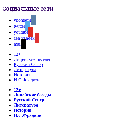
Социальные сети
vkontakte
twitter
youtube
zen-yandex
mail
12+
Лицейские беседы
Русский Север
Литература
История
И.С.Фрадков
12+
Лицейские беседы
Русский Север
Литература
История
И.С.Фрадков