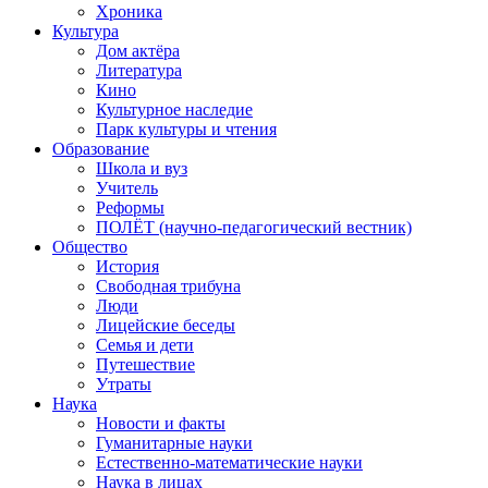
Хроника
Культура
Дом актёра
Литература
Кино
Культурное наследие
Парк культуры и чтения
Образование
Школа и вуз
Учитель
Реформы
ПОЛЁТ (научно-педагогический вестник)
Общество
История
Свободная трибуна
Люди
Лицейские беседы
Семья и дети
Путешествие
Утраты
Наука
Новости и факты
Гуманитарные науки
Естественно-математические науки
Наука в лицах