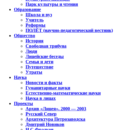
Парк культуры и чтения
Образование
Школа и вуз
Учитель
Реформы
ПОЛЁТ (научно-педагогический вестник)
Общество
История
Свободная трибуна
Люди
Лицейские беседы
Семья и дети
Путешествие
Утраты
Наука
Новости и факты
Гуманитарные науки
Естественно-математические науки
Наука в лицах
Проекты
Архив «Лицея». 2000 — 2003
Русский Север
Архитектура Петрозаводска
Дмитрий Новиков
И.С.Фрадков