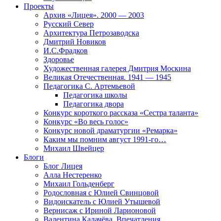
Проекты
Архив «Лицея». 2000 — 2003
Русский Север
Архитектура Петрозаводска
Дмитрий Новиков
И.С.Фрадков
Здоровье
Художественная галерея Дмитрия Москина
Великая Отечественная. 1941 — 1945
Педагогика С. Артемьевой
Педагогика школы
Педагогика двора
Конкурс короткого рассказа «Сестра таланта»
Конкурс «Во весь голос»
Конкурс новой драматургии «Ремарка»
Каким мы помним август 1991-го…
Михаил Швейцер
Блоги
Блог Лицея
Алла Нестеренко
Михаил Гольденберг
Родословная с Юлией Свинцовой
Видоискатель с Юлией Утышевой
Вернисаж с Ириной Ларионовой
Валентина Калачёва. Впечатления