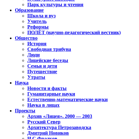
Парк культуры и чтения
Образование
Школа и вуз
Учитель
Реформы
ПОЛЁТ (научно-педагогический вестник)
Общество
История
Свободная трибуна
Люди
Лицейские беседы
Семья и дети
Путешествие
Утраты
Наука
Новости и факты
Гуманитарные науки
Естественно-математические науки
Наука в лицах
Проекты
Архив «Лицея». 2000 — 2003
Русский Север
Архитектура Петрозаводска
Дмитрий Новиков
И.С.Фрадков