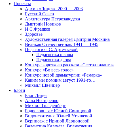
Проекты
Архив «Лицея». 2000 — 2003
Русский Север
Архитектура Петрозаводска
Дмитрий Новиков
И.С.Фрадков
Здоровье
Художественная галерея Дмитрия Москина
Великая Отечественная. 1941 — 1945
Педагогика С. Артемьевой
Педагогика школы
Педагогика двора
Конкурс короткого рассказа «Сестра таланта»
Конкурс «Во весь голос»
Конкурс новой драматургии «Ремарка»
Каким мы помним август 1991-го…
Михаил Швейцер
Блоги
Блог Лицея
Алла Нестеренко
Михаил Гольденберг
Родословная с Юлией Свинцовой
Видоискатель с Юлией Утышевой
Вернисаж с Ириной Ларионовой
Валентина Калачёва. Впечатления