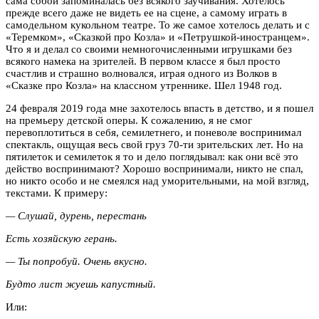
сама собой запоминалась без всякого заучивания. Хотелось
прежде всего даже не видеть ее на сцене, а самому играть в
самодельном кукольном театре. То же самое хотелось делать и с
«Теремком», «Сказкой про Козла» и «Петрушкой-иностранцем».
Что я и делал со своими немногочисленными игрушками без
всякого намека на зрителей. В первом классе я был просто
счастлив и страшно волновался, играя одного из Волков в
«Сказке про Козла» на классном утреннике. Шел 1948 год.
24 февраля 2019 года мне захотелось впасть в детство, и я пошел
на премьеру детской оперы. К сожалению, я не смог
перевоплотиться в себя, семилетнего, и поневоле воспринимал
спектакль, ощущая весь свой груз 70-ти зрительских лет. Но на
пятилеток и семилеток я то и дело поглядывал: как они всё это
действо воспринимают? Хорошо воспринимали, никто не спал,
но никто особо и не смеялся над уморительными, на мой взгляд,
текстами. К примеру:
— Слушай, дурень, перестань
Есть хозяйскую герань.
— Ты попробуй. Очень вкусно.
Будто лист жуешь капустный.
Или: