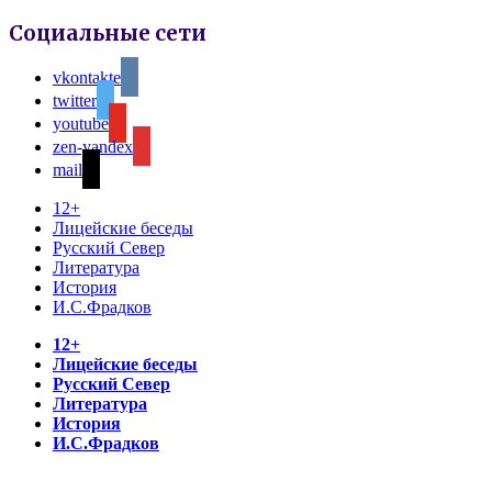
Социальные сети
vkontakte
twitter
youtube
zen-yandex
mail
12+
Лицейские беседы
Русский Север
Литература
История
И.С.Фрадков
12+
Лицейские беседы
Русский Север
Литература
История
И.С.Фрадков