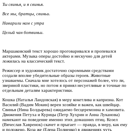
Ты свинья, и я свинья.
Все мы, братцы, свиньи.
Наварили нам с утра
Целый чан ботвиньи.
Маршаковский текст хорошо проговаривался и пропевался
актерами. Музыка оперы достойно и нескучно для детей
ложилась на классический текст.
Режиссер и художник достаточно скромными средствами
создали вполне убедительные образы героев. Животные
узнаваемы. Сначала мне хотелось от персонажей более, что ли,
звериной пластики, но потом я принял несуетливые и точные по
отдельным деталям характеристики.
Кошка (Наталья Ландовская) в меру кокетлива и капризна. Кот
Василий (Вадим Мокин) верен хозяйке и важен, как швейцар.
Свинья (Нина Болдырева) ожидаемо бесцеремонна и хамовита.
Движения Петуха и Курицы (Петр Хухрин и Анна Луканова)
намекают на поведение именно этих домашних птиц. Козел
(Вячеслав Хавренок) скачет и прыгает — правда, в меру, как ему
и положено. Коза же (Елена Полиенко) в движениях чуть