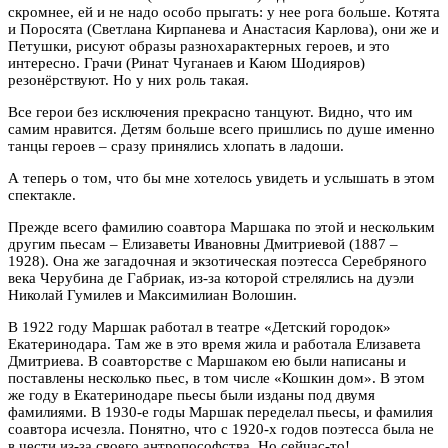
скромнее, ей и не надо особо прыгать: у нее рога больше. Котята
и Поросята (Светлана Кирпанева и Анастасия Карлова), они же и
Петушки, рисуют образы разнохарактерных героев, и это
интересно. Грачи (Ринат Чуганаев и Каюм Шодияров)
резонёрствуют. Но у них роль такая.
Все герои без исключения прекрасно танцуют. Видно, что им
самим нравится. Детям больше всего пришлись по душе именно
танцы героев – сразу принялись хлопать в ладоши.
А теперь о том, что бы мне хотелось увидеть и услышать в этом
спектакле.
Прежде всего фамилию соавтора Маршака по этой и нескольким
другим пьесам – Елизаветы Ивановны Дмитриевой (1887 –
1928). Она же загадочная и экзотическая поэтесса Серебряного
века Черубина де Габриак, из-за которой стрелялись на дуэли
Николай Гумилев и Максимилиан Волошин.
В 1922 году Маршак работал в театре «Детский городок»
Екатеринодара. Там же в это время жила и работала Елизавета
Дмитриева. В соавторстве с Маршаком ею были написаны и
поставлены несколько пьес, в том числе «Кошкин дом». В этом
же году в Екатеринодаре пьесы были изданы под двумя
фамилиями. В 1930-е годы Маршак переделал пьесы, и фамилия
соавтора исчезла. Понятно, что с 1920-х годов поэтесса была не
в чести из-за своего антропософства. Но сейчас-то!