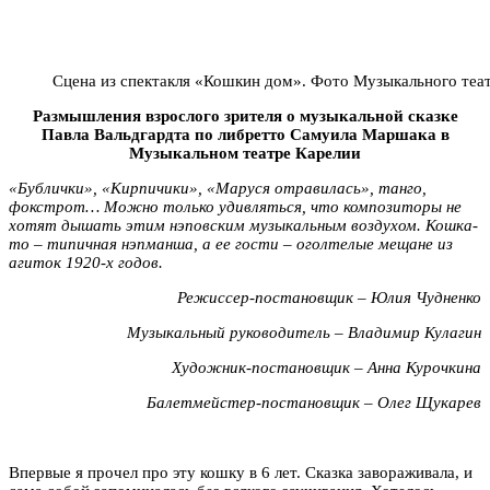
Сцена из спектакля «Кошкин дом». Фото Музыкального теа
Размышления взрослого зрителя о музыкальной сказке
Павла Вальдгардта по либретто Самуила Маршака в
Музыкальном театре Карелии
«Бублички», «Кирпичики», «Маруся отравилась», танго,
фокстрот… Можно только удивляться, что композиторы не
хотят дышать этим нэповским музыкальным воздухом. Кошка-
то – типичная нэпманша, а ее гости – оголтелые мещане из
агиток 1920-х годов.
Режиссер-постановщик
–
Юлия Чудненко
Музыкальный руководитель
–
Владимир Кулагин
Художник-постановщик – Анна Курочкина
Балетмейстер-постановщик – Олег Щукарев
Впервые я прочел про эту кошку в 6 лет. Сказка завораживала, и