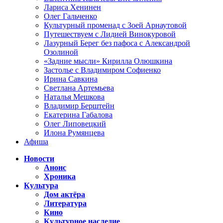
Лариса Хенинен
Олег Гальченко
Культурный променад с Зоей Арнаутовой
Путешествуем с Лидией Винокуровой
Лазурный Берег без пафоса с Александрой
Озолиной
«Задние мысли» Кирилла Олюшкина
Застолье с Владимиром Софиенко
Ирина Савкина
Светлана Артемьева
Наталья Мешкова
Владимир Берштейн
Екатерина Габалова
Олег Липовецкий
Илона Румянцева
Афиша
Новости
Анонс
Хроника
Культура
Дом актёра
Литература
Кино
Культурное наследие