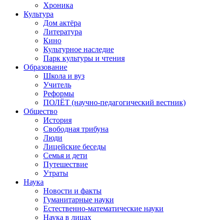
Хроника
Культура
Дом актёра
Литература
Кино
Культурное наследие
Парк культуры и чтения
Образование
Школа и вуз
Учитель
Реформы
ПОЛЁТ (научно-педагогический вестник)
Общество
История
Свободная трибуна
Люди
Лицейские беседы
Семья и дети
Путешествие
Утраты
Наука
Новости и факты
Гуманитарные науки
Естественно-математические науки
Наука в лицах