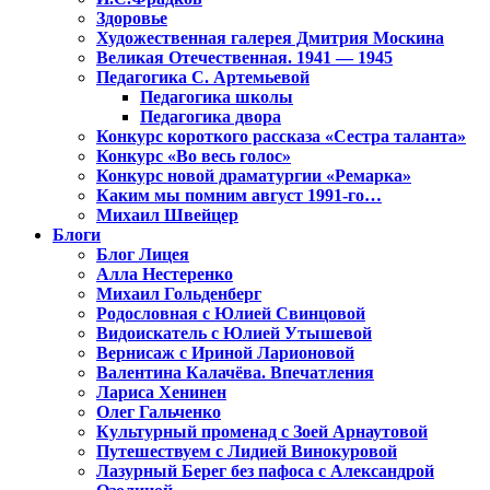
Здоровье
Художественная галерея Дмитрия Москина
Великая Отечественная. 1941 — 1945
Педагогика С. Артемьевой
Педагогика школы
Педагогика двора
Конкурс короткого рассказа «Сестра таланта»
Конкурс «Во весь голос»
Конкурс новой драматургии «Ремарка»
Каким мы помним август 1991-го…
Михаил Швейцер
Блоги
Блог Лицея
Алла Нестеренко
Михаил Гольденберг
Родословная с Юлией Свинцовой
Видоискатель с Юлией Утышевой
Вернисаж с Ириной Ларионовой
Валентина Калачёва. Впечатления
Лариса Хенинен
Олег Гальченко
Культурный променад с Зоей Арнаутовой
Путешествуем с Лидией Винокуровой
Лазурный Берег без пафоса с Александрой