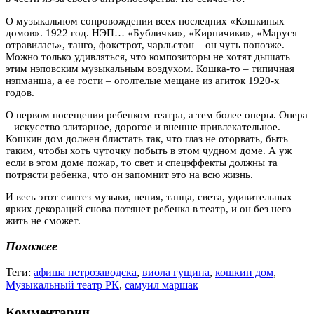
О музыкальном сопровождении всех последних «Кошкиных
домов». 1922 год. НЭП… «Бублички», «Кирпичики», «Маруся
отравилась», танго, фокстрот, чарльстон – он чуть попозже.
Можно только удивляться, что композиторы не хотят дышать
этим нэповским музыкальным воздухом. Кошка-то – типичная
нэпманша, а ее гости – оголтелые мещане из агиток 1920-х
годов.
О первом посещении ребенком театра, а тем более оперы. Опера
– искусство элитарное, дорогое и внешне привлекательное.
Кошкин дом должен блистать так, что глаз не оторвать, быть
таким, чтобы хоть чуточку побыть в этом ч
у
дном доме. А уж
если в этом доме пожар, то свет и спецэффекты должны та
потрясти ребенка, что он запомнит это на всю жизнь.
И весь этот синтез музыки, пения, танца, света, удивительных
ярких декораций снова потянет ребенка в театр, и он без него
жить не сможет.
Похожее
Теги:
афиша петрозаводска
,
виола гущина
,
кошкин дом
,
Музыкальный театр РК
,
самуил маршак
Комментарии