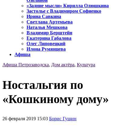
Озолиной
«Задние мысли» Кирилла Олюшкина
Застолье с Владимиром Софиенко
Ирина Савкина
Светлана Артемьева
Наталья Мешкова
Владимир Берштейн
Екатерина Габалова
Олег Липовецкий
Илона Румянцева
Афиша
Афиша Петрозаводска
,
Дом актёра
,
Культура
Ностальгия по
«Кошкиному дому»
26 февраля 2019 15:03
Борис Гущин