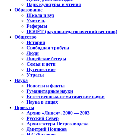
Парк культуры и чтения
Образование
Школа и вуз
Учитель
Реформы
ПОЛЁТ (научно-педагогический вестник)
Общество
История
Свободная трибуна
Люди
Лицейские беседы
Семья и дети
Путешествие
Утраты
Наука
Новости и факты
Гуманитарные науки
Естественно-математические науки
Наука в лицах
Проекты
Архив «Лицея». 2000 — 2003
Русский Север
Архитектура Петрозаводска
Дмитрий Новиков
И.С.Фрадков