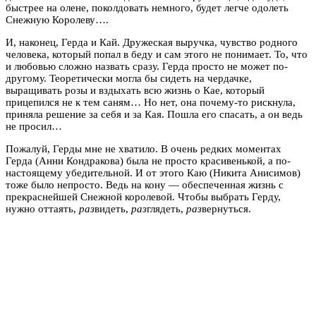
быстрее на олене, поколдовать немного, будет легче одолеть
Снежную Королеву….
И, наконец, Герда и Кай. Дружеская выручка, чувство родного
человека, который попал в беду и сам этого не понимает. То, что
и любовью сложно назвать сразу. Герда просто не может по-
другому. Теоретически могла бы сидеть на чердачке,
выращивать розы и вздыхать всю жизнь о Кае, который
прицепился не к тем саням… Но нет, она почему-то рискнула,
приняла решение за себя и за Кая. Пошла его спасать, а он ведь
не просил…
Пожалуй, Герды мне не хватило. В очень редких моментах
Герда (Анни Кондракова) была не просто красивенькой, а по-
настоящему убедительной. И от этого Каю (Никита Анисимов)
тоже было непросто. Ведь на кону — обеспеченная жизнь с
прекраснейшей Снежной королевой. Чтобы выбрать Герду,
нужно оттаять,
раз
видеть,
раз
глядеть,
раз
вернуться.