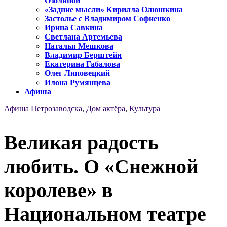
Озолиной
«Задние мысли» Кирилла Олюшкина
Застолье с Владимиром Софиенко
Ирина Савкина
Светлана Артемьева
Наталья Мешкова
Владимир Берштейн
Екатерина Габалова
Олег Липовецкий
Илона Румянцева
Афиша
Афиша Петрозаводска
,
Дом актёра
,
Культура
Великая радость
любить. О «Снежной
королеве» в
Национальном театре