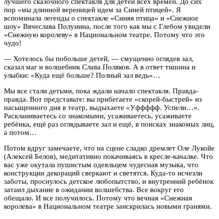
лучшего сказочного спектакля для детей всех времен. До сих
пор «мы длинной вереницей идем за Синей птицей». Я
вспоминала легенды о спектакле «Синяя птица» и «Снежное
шоу» Вячеслава Полунина, после того как мы с Глебом увидели
«Снежную королеву» в Национальном театре. Потому что это
чудо!
— Хотелось бы побольше детей, — смущенно оглядев зал,
сказал маг и волшебник Слава Поляков. А в ответ тишина и
улыбки: «Куда ещё больше? Полный зал ведь»…
Мы все стали детьми, пока ждали начало спектакля. Правда-
правда. Вот представьте: вы прибегаете «скорей-быстрей» из
насыщенного дня в театр, выдыхаете «Уффффф. Успели…».
Раскланиваетесь со знакомыми, усаживаетесь, усаживаете
ребёнка, ещё раз оглядываете зал и ещё, в поисках знакомых лиц,
а потом…
Потом вдруг замечаете, что на сцене сладко дремлет Оле Лукойе
(Алексей Белов), медитативно покачиваясь в кресле-качалке. Что
вас уже окутала пушистым одеяльцем чудесная музыка, что
конструкции декораций сверкают и светятся. Куда-то исчезли
заботы, проснулось детское любопытство, и внутренний ребёнок
затаил дыхание в ожидании волшебства. Все вокруг его
обещало. И все получилось. Потому что вечная «Снежная
королева» в Национальном театре заискрилась новыми гранями.