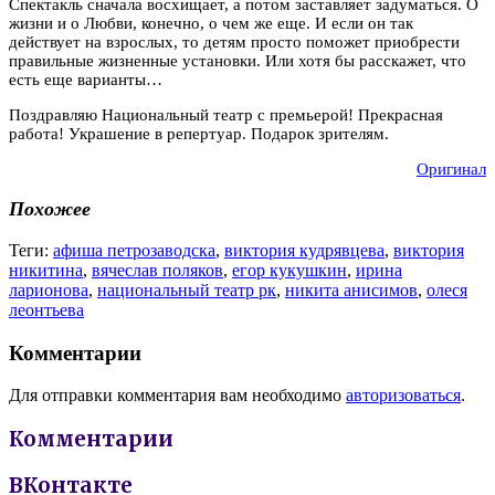
Спектакль сначала восхищает, а потом заставляет задуматься. О
жизни и о Любви, конечно, о чем же еще. И если он так
действует на взрослых, то детям просто поможет приобрести
правильные жизненные установки. Или хотя бы расскажет, что
есть еще варианты…
Поздравляю Национальный театр с премьерой! Прекрасная
работа! Украшение в репертуар. Подарок зрителям.
Оригинал
Похожее
Теги:
афиша петрозаводска
,
виктория кудрявцева
,
виктория
никитина
,
вячеслав поляков
,
егор кукушкин
,
ирина
ларионова
,
национальный театр рк
,
никита анисимов
,
олеся
леонтьева
Комментарии
Для отправки комментария вам необходимо
авторизоваться
.
Комментарии
ВКонтакте