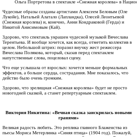
Ольга Портретова в спектакле «Снежная королева» в Наци
Чудесные образы созданы артистами Алексеем Беловым (Оле
Лукойе), Натальей Алатало (Лапландка), Олесей Леонтьевой
(Снежная королева) и, конечно, Анни Кондраковой (Герда) и
Никитой Анисимовым (Кай).
Здорово, что спектакль украшен чудесной музыкой Вячеслава
Терентьева. И вообще хочется, как всегда, отметить коллектив в
целом. Небольшой штрих: поразил внучку жест режиссера
Вячеслава Полякова, который, сказав перед спектаклем
напутственные слова, поцеловал сцену.
Что еще услышала от взрослых: хочется меньше формальных
эффектов, а больше сердца, сострадания. Мне показалось, что
действо было очень громким.
Здорово, что зрелищная «Снежная королева» будет не просто
новогодней сказкой, а станет репертуарным спектаклем.
Виктория Никитина: «Вечная сказка заискрилась новыми
гранями»
Великая радость любить. Это реплика главного Блаженства из
пьесы Мориса Метерлинка «Синяя птица» (1904 год). Пожалуй,