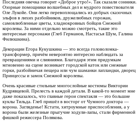
Последняя овечка говорит «Доброе утро!». Так сказали сонники.
Озорные помощники волшебных дел и мудрого повествователя
Оле Лукойе. Они легко перевоплощались из добрых сказочных
эльфов в лихих разбойников, дружелюбных горожан,
самовлюбленные цветы, хладнокровных бойцов Снежной
королевы. За ними отдельно можно смотреть, такие это
интересные персонажи (Глеб Германов, Настасья Шум, Галина
Филюшкина).
Декорации Егора Кукушкина — это всегда головоломка-
трансформер, причём невероятно интересно наблюдать за
превращениями и слияниями. Благодаря этим придумкам
мгновенно на сцене возникает городской каток или снежные
горки, разбойничая пещера или чум шаманки лапландки, дворец
Принцессы и замок Снежной королевы.
Очень красивые стильные многослойные костюмы Виктории
Кудрявцевой. Прелесть в каждой детали. В какой-то момент мне
даже показалось, что главные герои спектакля — это большие
куклы Тильда. Глеб пришёл в восторг от Чумного доктора —
в
о
рона. Загляденье! Кстати, хитроумные приспособления, а у
ворона были железные прыгучие ходули-лапы, стали фирменной
фишкой режиссера Полякова.