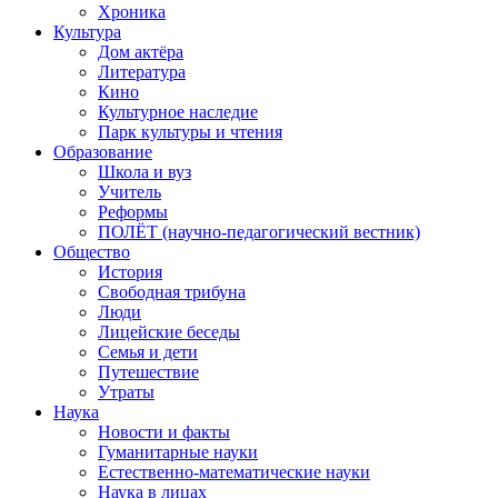
Хроника
Культура
Дом актёра
Литература
Кино
Культурное наследие
Парк культуры и чтения
Образование
Школа и вуз
Учитель
Реформы
ПОЛЁТ (научно-педагогический вестник)
Общество
История
Свободная трибуна
Люди
Лицейские беседы
Семья и дети
Путешествие
Утраты
Наука
Новости и факты
Гуманитарные науки
Естественно-математические науки
Наука в лицах