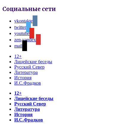
Социальные сети
vkontakte
twitter
youtube
zen-yandex
mail
12+
Лицейские беседы
Русский Север
Литература
История
И.С.Фрадков
12+
Лицейские беседы
Русский Север
Литература
История
И.С.Фрадков