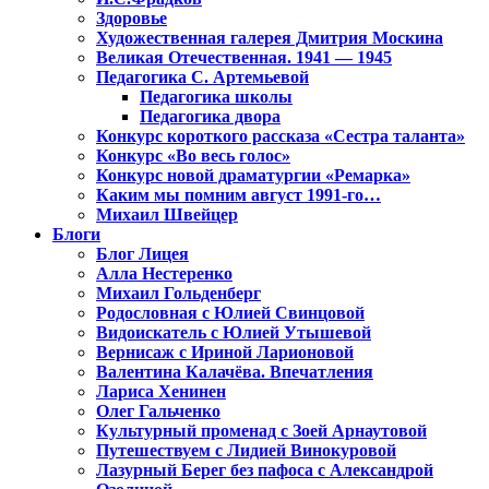
Здоровье
Художественная галерея Дмитрия Москина
Великая Отечественная. 1941 — 1945
Педагогика С. Артемьевой
Педагогика школы
Педагогика двора
Конкурс короткого рассказа «Сестра таланта»
Конкурс «Во весь голос»
Конкурс новой драматургии «Ремарка»
Каким мы помним август 1991-го…
Михаил Швейцер
Блоги
Блог Лицея
Алла Нестеренко
Михаил Гольденберг
Родословная с Юлией Свинцовой
Видоискатель с Юлией Утышевой
Вернисаж с Ириной Ларионовой
Валентина Калачёва. Впечатления
Лариса Хенинен
Олег Гальченко
Культурный променад с Зоей Арнаутовой
Путешествуем с Лидией Винокуровой
Лазурный Берег без пафоса с Александрой