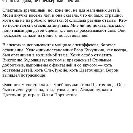
это была сдача, не премьерный спектакль.
Спектакль зрелищный, но, конечно, не для маленьких детей.
Моей внучке восемь лет, и она сказала, что ей было страшно,
хотя она не из робкого десятка. Я слышала разные отзывы. Кто-
то посчитал спектакль затянутым. Мне лично показались мало
понятными для детей сцены, где цветы рассказывают сны. Они
несколько выпали из общего повествования.
В спектакле используются мощные спецэффекты, богатое
освещение. Художник-постановщик Егор Кукушкин, как всегда,
был органичен в волшебной теме. Хочу особо отметить
Викторию Кудрявцеву: костюмы прекрасные! Стильные,
добротные, выполнены с фантазией и со вкусом — хоть
костюмы детей, хоть Оле-Лукойе, хоть Цветочницы. Ворон
выглядел потрясающе!
Фаворитом спектакля для моей внучки стала Цветочница. Она
была очень удивлена, когда узнала, что Атаманшу, как и
Цветочницу, играла Ольга Портретова.