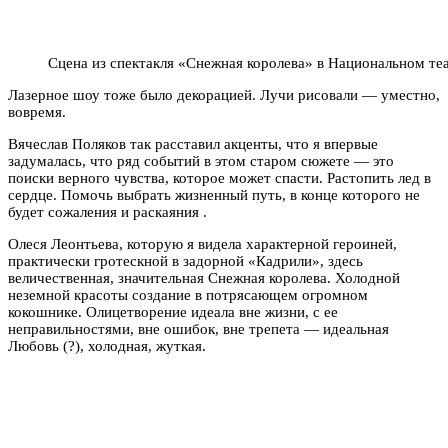
Сцена из спектакля «Снежная королева» в Национальном т
Лазерное шоу тоже было декорацией. Лучи рисовали — уместно,
вовремя.
Вячеслав Поляков так расставил акценты, что я впервые
задумалась, что ряд событий в этом старом сюжете — это
поиски верного чувства, которое может спасти. Растопить лед в
сердце. Помочь выбрать жизненный путь, в конце которого не
будет сожаления и раскаяния .
Олеся Леонтьева, которую я видела характерной героиней,
практически гротескной в задорной «Кадрили», здесь
величественная, значительная Снежная королева. Холодной
неземной красоты создание в потрясающем огромном
кокошнике. Олицетворение идеала вне жизни, с ее
неправильностями, вне ошибок, вне трепета — идеальная
Любовь (?), холодная, жуткая.