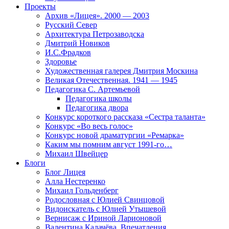
Проекты
Архив «Лицея». 2000 — 2003
Русский Север
Архитектура Петрозаводска
Дмитрий Новиков
И.С.Фрадков
Здоровье
Художественная галерея Дмитрия Москина
Великая Отечественная. 1941 — 1945
Педагогика С. Артемьевой
Педагогика школы
Педагогика двора
Конкурс короткого рассказа «Сестра таланта»
Конкурс «Во весь голос»
Конкурс новой драматургии «Ремарка»
Каким мы помним август 1991-го…
Михаил Швейцер
Блоги
Блог Лицея
Алла Нестеренко
Михаил Гольденберг
Родословная с Юлией Свинцовой
Видоискатель с Юлией Утышевой
Вернисаж с Ириной Ларионовой
Валентина Калачёва. Впечатления