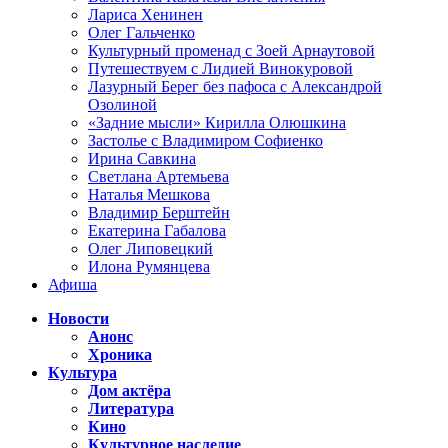
Лариса Хенинен
Олег Гальченко
Культурный променад с Зоей Арнаутовой
Путешествуем с Лидией Винокуровой
Лазурный Берег без пафоса с Александрой
Озолиной
«Задние мысли» Кирилла Олюшкина
Застолье с Владимиром Софиенко
Ирина Савкина
Светлана Артемьева
Наталья Мешкова
Владимир Берштейн
Екатерина Габалова
Олег Липовецкий
Илона Румянцева
Афиша
Новости
Анонс
Хроника
Культура
Дом актёра
Литература
Кино
Культурное наследие