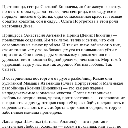
Цветочница, сестра Снежной Королевы, любит живую красоту,
но от этого она едва ли теплее, чем сестрица, в ее саду все в
порядке, никакого буйства, одна согласованная красота, тесные
объятия красоты, сон в саду… Ольга Портретова в этой роли
настоящая Дива.
Принцесса (Анастасия Айтман) и Принц (Денис Никитин) —
прелестные создания. Им так легко, тепло и сытно, что они
совершенно не знают проблем. И так же легко забывают о них,
стоит только чему-то выбивающемуся из привычного уйти с
горизонта. Они очень рады маленькому приключению и с
удовольствием помогли бедной девочке, чем могли. Мир такой
чудесный, ведь у нас все так хорошо. Уютная любовь. Так
бывает.
В совершенном восторге я от дуэта разбойниц. Какие они
хулиганки! Мамаша Атаманша (Ольга Портретова) и Маленькая
разбойница (Ксения Ширякина) — это как раз жаркие
непредсказуемые и опасные чувства. Слепая материнская
любовь на острие ножа, трюки, противостояние — соревнование
и гордость за дочку, которая скоро её превзойдёт, преданность и
соревновательность и…. доброта в дочкином сердце, которую
заботливая мамаша проглядела.
Лапландка-Шаманка (Наталья Алатало) — это простая и
деятельная Любовь. Холодно — возьми рукавицы, иди туда, но