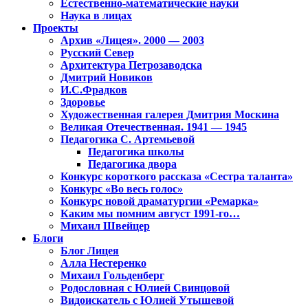
Естественно-математические науки
Наука в лицах
Проекты
Архив «Лицея». 2000 — 2003
Русский Север
Архитектура Петрозаводска
Дмитрий Новиков
И.С.Фрадков
Здоровье
Художественная галерея Дмитрия Москина
Великая Отечественная. 1941 — 1945
Педагогика С. Артемьевой
Педагогика школы
Педагогика двора
Конкурс короткого рассказа «Сестра таланта»
Конкурс «Во весь голос»
Конкурс новой драматургии «Ремарка»
Каким мы помним август 1991-го…
Михаил Швейцер
Блоги
Блог Лицея
Алла Нестеренко
Михаил Гольденберг
Родословная с Юлией Свинцовой
Видоискатель с Юлией Утышевой