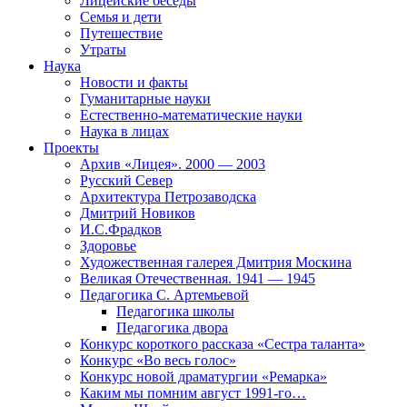
Лицейские беседы
Семья и дети
Путешествие
Утраты
Наука
Новости и факты
Гуманитарные науки
Естественно-математические науки
Наука в лицах
Проекты
Архив «Лицея». 2000 — 2003
Русский Север
Архитектура Петрозаводска
Дмитрий Новиков
И.С.Фрадков
Здоровье
Художественная галерея Дмитрия Москина
Великая Отечественная. 1941 — 1945
Педагогика С. Артемьевой
Педагогика школы
Педагогика двора
Конкурс короткого рассказа «Сестра таланта»
Конкурс «Во весь голос»
Конкурс новой драматургии «Ремарка»
Каким мы помним август 1991-го…