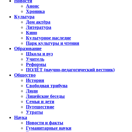
Новости
Анонс
Хроника
Культура
Дом актёра
Литература
Кино
Культурное наследие
Парк культуры и чтения
Образование
Школа и вуз
Учитель
Реформы
ПОЛЁТ (научно-педагогический вестник)
Общество
История
Свободная трибуна
Люди
Лицейские беседы
Семья и дети
Путешествие
Утраты
Наука
Новости и факты
Гуманитарные науки