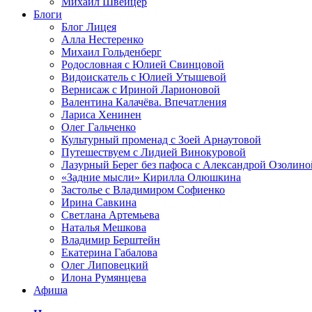
Михаил Швейцер
Блоги
Блог Лицея
Алла Нестеренко
Михаил Гольденберг
Родословная с Юлией Свинцовой
Видоискатель с Юлией Утышевой
Вернисаж с Ириной Ларионовой
Валентина Калачёва. Впечатления
Лариса Хенинен
Олег Гальченко
Культурный променад с Зоей Арнаутовой
Путешествуем с Лидией Винокуровой
Лазурный Берег без пафоса с Александрой Озолино
«Задние мысли» Кирилла Олюшкина
Застолье с Владимиром Софиенко
Ирина Савкина
Светлана Артемьева
Наталья Мешкова
Владимир Берштейн
Екатерина Габалова
Олег Липовецкий
Илона Румянцева
Афиша