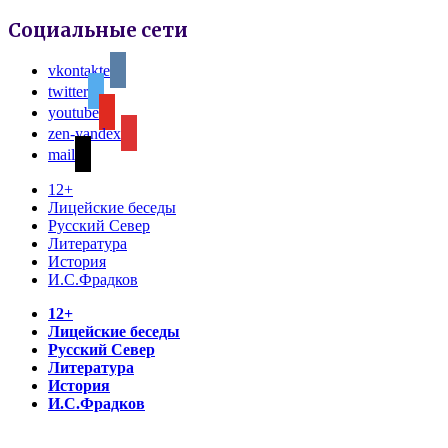
Социальные сети
vkontakte
twitter
youtube
zen-yandex
mail
12+
Лицейские беседы
Русский Север
Литература
История
И.С.Фрадков
12+
Лицейские беседы
Русский Север
Литература
История
И.С.Фрадков