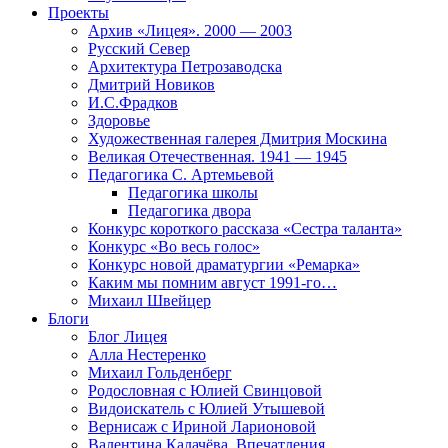
Проекты
Архив «Лицея». 2000 — 2003
Русский Север
Архитектура Петрозаводска
Дмитрий Новиков
И.С.Фрадков
Здоровье
Художественная галерея Дмитрия Москина
Великая Отечественная. 1941 — 1945
Педагогика С. Артемьевой
Педагогика школы
Педагогика двора
Конкурс короткого рассказа «Сестра таланта»
Конкурс «Во весь голос»
Конкурс новой драматургии «Ремарка»
Каким мы помним август 1991-го…
Михаил Швейцер
Блоги
Блог Лицея
Алла Нестеренко
Михаил Гольденберг
Родословная с Юлией Свинцовой
Видоискатель с Юлией Утышевой
Вернисаж с Ириной Ларионовой
Валентина Калачёва. Впечатления