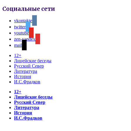
Социальные сети
vkontakte
twitter
youtube
zen-yandex
mail
12+
Лицейские беседы
Русский Север
Литература
История
И.С.Фрадков
12+
Лицейские беседы
Русский Север
Литература
История
И.С.Фрадков