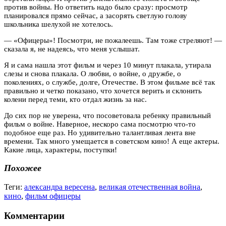
против войны. Но ответить надо было сразу: просмотр
планировался прямо сейчас, а засорять светлую голову
школьника шелухой не хотелось.
— «Офицеры»! Посмотри, не пожалеешь. Там тоже стреляют! —
сказала я, не надеясь, что меня услышат.
Я и сама нашла этот фильм и через 10 минут плакала, утирала
слезы и снова плакала. О любви, о войне, о дружбе, о
поколениях, о службе, долге, Отечестве. В этом фильме всё так
правильно и четко показано, что хочется верить и склонить
колени перед теми, кто отдал жизнь за нас.
До сих пор не уверена, что посоветовала ребенку правильный
фильм о войне. Наверное, нескоро сама посмотрю что-то
подобное еще раз. Но удивительно талантливая лента вне
времени. Так много умещается в советском кино! А еще актеры.
Какие лица, характеры, поступки!
Похожее
Теги:
александра вересена
,
великая отечественная война
,
кино
,
фильм офицеры
Комментарии