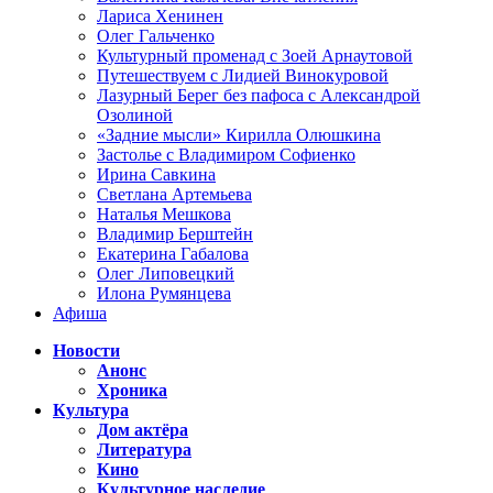
Лариса Хенинен
Олег Гальченко
Культурный променад с Зоей Арнаутовой
Путешествуем с Лидией Винокуровой
Лазурный Берег без пафоса с Александрой
Озолиной
«Задние мысли» Кирилла Олюшкина
Застолье с Владимиром Софиенко
Ирина Савкина
Светлана Артемьева
Наталья Мешкова
Владимир Берштейн
Екатерина Габалова
Олег Липовецкий
Илона Румянцева
Афиша
Новости
Анонс
Хроника
Культура
Дом актёра
Литература
Кино
Культурное наследие