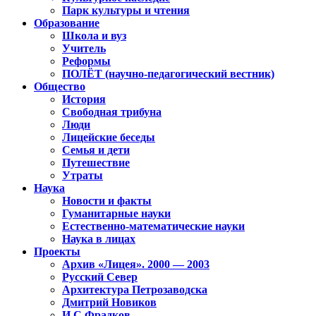
Парк культуры и чтения
Образование
Школа и вуз
Учитель
Реформы
ПОЛЁТ (научно-педагогический вестник)
Общество
История
Свободная трибуна
Люди
Лицейские беседы
Семья и дети
Путешествие
Утраты
Наука
Новости и факты
Гуманитарные науки
Естественно-математические науки
Наука в лицах
Проекты
Архив «Лицея». 2000 — 2003
Русский Север
Архитектура Петрозаводска
Дмитрий Новиков
И.С.Фрадков