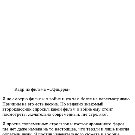
Кадр из фильма «Офицеры»
Я не смотрю фильмы о войне и уж тем более не пересматриваю.
Причины на это есть веские. Но недавно знакомый
второклассник спросил, какой фильм о войне ему стоит
посмотреть. Желательно современный, где стреляют.
Я против современных
стрелялок
и костюмированного фарса,
где нет даже намека на то настоящее, что теряли и лишь иногда
обретали люди. Я против увлекательного сюжета и вообще