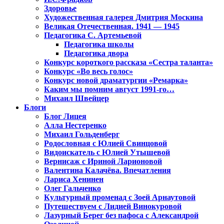
Здоровье
Художественная галерея Дмитрия Москина
Великая Отечественная. 1941 — 1945
Педагогика С. Артемьевой
Педагогика школы
Педагогика двора
Конкурс короткого рассказа «Сестра таланта»
Конкурс «Во весь голос»
Конкурс новой драматургии «Ремарка»
Каким мы помним август 1991-го…
Михаил Швейцер
Блоги
Блог Лицея
Алла Нестеренко
Михаил Гольденберг
Родословная с Юлией Свинцовой
Видоискатель с Юлией Утышевой
Вернисаж с Ириной Ларионовой
Валентина Калачёва. Впечатления
Лариса Хенинен
Олег Гальченко
Культурный променад с Зоей Арнаутовой
Путешествуем с Лидией Винокуровой
Лазурный Берег без пафоса с Александрой