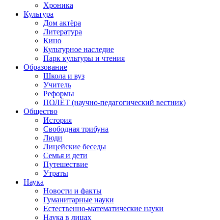
Хроника
Культура
Дом актёра
Литература
Кино
Культурное наследие
Парк культуры и чтения
Образование
Школа и вуз
Учитель
Реформы
ПОЛЁТ (научно-педагогический вестник)
Общество
История
Свободная трибуна
Люди
Лицейские беседы
Семья и дети
Путешествие
Утраты
Наука
Новости и факты
Гуманитарные науки
Естественно-математические науки
Наука в лицах