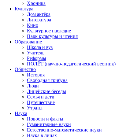
Хроника
Культура
Дом актёра
Литература
Кино
Культурное наследие
Парк культуры и чтения
Образование
Школа и вуз
Учитель
Реформы
ПОЛЁТ (научно-педагогический вестник)
Общество
История
Свободная трибуна
Люди
Лицейские беседы
Семья и дети
Путешествие
Утраты
Наука
Новости и факты
Гуманитарные науки
Естественно-математические науки
Наука в лицах