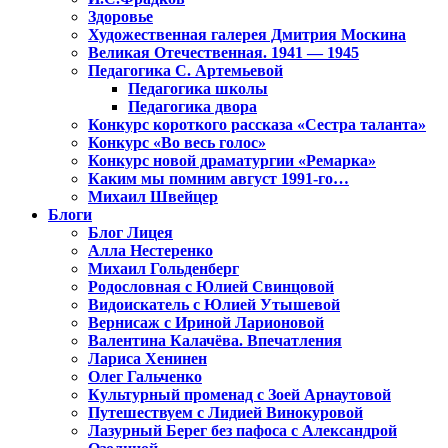
Здоровье
Художественная галерея Дмитрия Москина
Великая Отечественная. 1941 — 1945
Педагогика С. Артемьевой
Педагогика школы
Педагогика двора
Конкурс короткого рассказа «Сестра таланта»
Конкурс «Во весь голос»
Конкурс новой драматургии «Ремарка»
Каким мы помним август 1991-го…
Михаил Швейцер
Блоги
Блог Лицея
Алла Нестеренко
Михаил Гольденберг
Родословная с Юлией Свинцовой
Видоискатель с Юлией Утышевой
Вернисаж с Ириной Ларионовой
Валентина Калачёва. Впечатления
Лариса Хенинен
Олег Гальченко
Культурный променад с Зоей Арнаутовой
Путешествуем с Лидией Винокуровой
Лазурный Берег без пафоса с Александрой