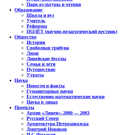
Парк культуры и чтения
Образование
Школа и вуз
Учитель
Реформы
ПОЛЁТ (научно-педагогический вестник)
Общество
История
Свободная трибуна
Люди
Лицейские беседы
Семья и дети
Путешествие
Утраты
Наука
Новости и факты
Гуманитарные науки
Естественно-математические науки
Наука в лицах
Проекты
Архив «Лицея». 2000 — 2003
Русский Север
Архитектура Петрозаводска
Дмитрий Новиков
И.С.Фрадков