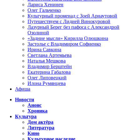
Лариса Хенинен
Олег Гальченко
Культурный променад с Зоей Арнаутовой
Путешествуем с Лидией Винокуровой
Лазурный Берег без пафоса с Александрой
Озолиной
«Задние мысли» Кирилла Олюшкина
Застолье с Владимиром Софиенко
Ирина Савкина
Светлана Артемьева
Наталья Мешкова
Владимир Берштейн
Екатерина Габалова
Олег Липовецкий
Илона Румянцева
Афиша
Новости
Анонс
Хроника
Культура
Дом актёра
Литература
Кино
Культурное наследие