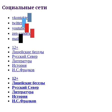
Социальные сети
vkontakte
twitter
youtube
zen-yandex
mail
12+
Лицейские беседы
Русский Север
Литература
История
И.С.Фрадков
12+
Лицейские беседы
Русский Север
Литература
История
И.С.Фрадков