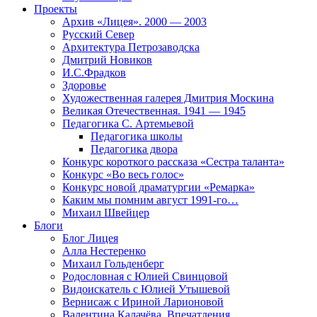
Проекты
Архив «Лицея». 2000 — 2003
Русский Север
Архитектура Петрозаводска
Дмитрий Новиков
И.С.Фрадков
Здоровье
Художественная галерея Дмитрия Москина
Великая Отечественная. 1941 — 1945
Педагогика С. Артемьевой
Педагогика школы
Педагогика двора
Конкурс короткого рассказа «Сестра таланта»
Конкурс «Во весь голос»
Конкурс новой драматургии «Ремарка»
Каким мы помним август 1991-го…
Михаил Швейцер
Блоги
Блог Лицея
Алла Нестеренко
Михаил Гольденберг
Родословная с Юлией Свинцовой
Видоискатель с Юлией Утышевой
Вернисаж с Ириной Ларионовой
Валентина Калачёва. Впечатления