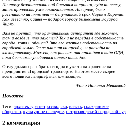
Поэтому безопасность под большим вопросом, судя по всему,
запас прочности уже заканчивается. Наверное, было
рассчитано на пять лет — депутатский срок Чирко в Карелии.
Как известно, башня — подарок городу бизнесмена Эдуарда
Чирко.
Вам не претит, что криминальный авторитет где захотел,
там и воздвиг, что захотел? Так и не передал в собственность
города, хотя и обещал? Это его частная собственность на
городской земле. Он не платит ни аренду, ни расходы по
электричеству. Может, как раз вам они приходят в виде ОДН,
пока бизнесмен улыбается далеко отсюда».
Стелу должны разобрать сегодня и увезти на хранение на
предприятие «Городской транспорт». На этом месте скорее
всего появится ландшафтная композиция.
Фото Натальи Мешковой
Похожее
Теги:
архитектура петрозаводска
,
власть
,
гражданское
общество
,
культурное наследие
,
петрозаводский городской суд
2 комментария