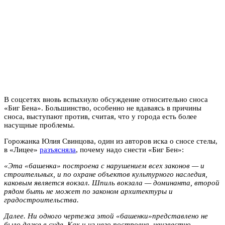
В соцсетях вновь вспыхнуло обсуждение относительно сноса
«Биг Бена». Большинство, особенно не вдаваясь в причины
сноса, выступают против, считая, что у города есть более
насущные проблемы.
Горожанка Юлия Свинцова, один из авторов иска о сносе стелы,
в «Лицее»
разъясняла
, почему надо снести «Биг Бен»:
«Эта «башенка» построена с нарушением всех законов — и
строительных, и по охране объектов культурного наследия,
каковым является вокзал. Шпиль вокзала — доминанта, второй
рядом быть не может по законом архитектуры и
градостроительства.
Далее. Ни одного чертежа этой «башенки»представлено не
было даже в суде. Как и из чего построена, неизвестно.