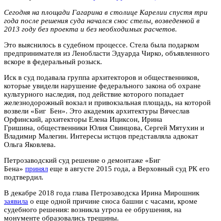
Сегодня на площади Гагарина в столице Карелии спустя три
года после решения суда начался снос стелы, возведенной в
2013 году без проекта и без необходимых расчетов.
Это выяснилось в судебном процессе. Стела была подарком
предпринимателя из Ленобласти Эдуарда Чирко, объявленного
вскоре в федеральный розыск.
Иск в суд подавала группа архитекторов и общественников,
которые увидели нарушение федерального закона об охране
культурного наследия, под действие которого попадает
железнодорожный вокзал и привокзальная площадь, на которой
возвели «Биг Бен». Это академик архитектуры Вячеслав
Орфинский, архитекторы Елена Ициксон, Ирина
Гришина, общественники Юлия Свинцова, Сергей Мятухин и
Владимир Малегин. Интересы истцов представляла адвокат
Ольга Яковлева.
Петрозаводский суд решение о демонтаже «Биг
Бена»
принял
еще в августе 2015 года, а Верховный суд РК его
подтвердил.
В декабре 2018 года глава Петрозаводска Ирина Мирошник
заявила
о еще одной причине сноса башни с часами, кроме
судебного решения: возникла угроза ее обрушения, на
монументе образовались трещины.