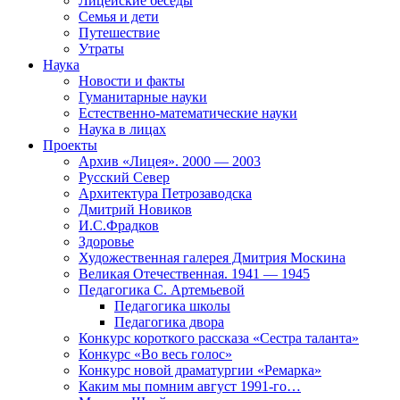
Лицейские беседы
Семья и дети
Путешествие
Утраты
Наука
Новости и факты
Гуманитарные науки
Естественно-математические науки
Наука в лицах
Проекты
Архив «Лицея». 2000 — 2003
Русский Север
Архитектура Петрозаводска
Дмитрий Новиков
И.С.Фрадков
Здоровье
Художественная галерея Дмитрия Москина
Великая Отечественная. 1941 — 1945
Педагогика С. Артемьевой
Педагогика школы
Педагогика двора
Конкурс короткого рассказа «Сестра таланта»
Конкурс «Во весь голос»
Конкурс новой драматургии «Ремарка»
Каким мы помним август 1991-го…