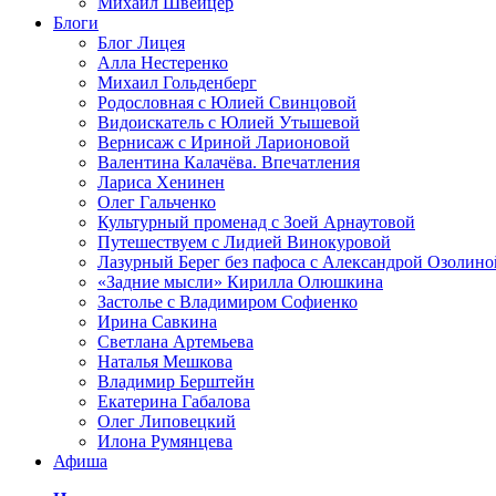
Михаил Швейцер
Блоги
Блог Лицея
Алла Нестеренко
Михаил Гольденберг
Родословная с Юлией Свинцовой
Видоискатель с Юлией Утышевой
Вернисаж с Ириной Ларионовой
Валентина Калачёва. Впечатления
Лариса Хенинен
Олег Гальченко
Культурный променад с Зоей Арнаутовой
Путешествуем с Лидией Винокуровой
Лазурный Берег без пафоса с Александрой Озолино
«Задние мысли» Кирилла Олюшкина
Застолье с Владимиром Софиенко
Ирина Савкина
Светлана Артемьева
Наталья Мешкова
Владимир Берштейн
Екатерина Габалова
Олег Липовецкий
Илона Румянцева
Афиша