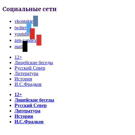
Социальные сети
vkontakte
twitter
youtube
zen-yandex
mail
12+
Лицейские беседы
Русский Север
Литература
История
И.С.Фрадков
12+
Лицейские беседы
Русский Север
Литература
История
И.С.Фрадков