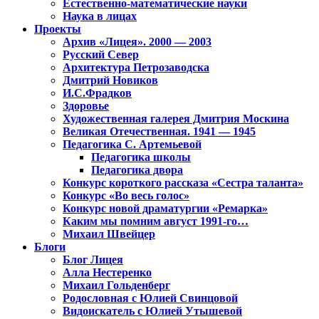
Естественно-математические науки
Наука в лицах
Проекты
Архив «Лицея». 2000 — 2003
Русский Север
Архитектура Петрозаводска
Дмитрий Новиков
И.С.Фрадков
Здоровье
Художественная галерея Дмитрия Москина
Великая Отечественная. 1941 — 1945
Педагогика С. Артемьевой
Педагогика школы
Педагогика двора
Конкурс короткого рассказа «Сестра таланта»
Конкурс «Во весь голос»
Конкурс новой драматургии «Ремарка»
Каким мы помним август 1991-го…
Михаил Швейцер
Блоги
Блог Лицея
Алла Нестеренко
Михаил Гольденберг
Родословная с Юлией Свинцовой
Видоискатель с Юлией Утышевой