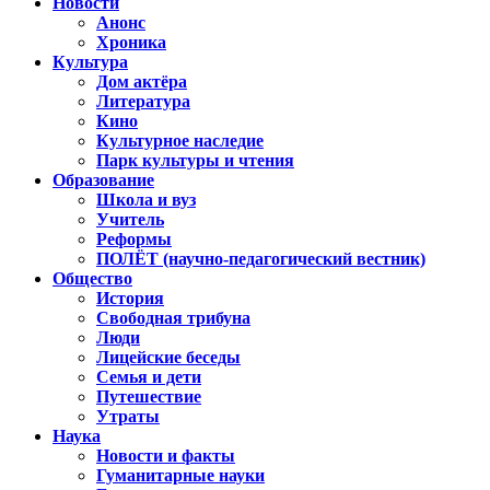
Новости
Анонс
Хроника
Культура
Дом актёра
Литература
Кино
Культурное наследие
Парк культуры и чтения
Образование
Школа и вуз
Учитель
Реформы
ПОЛЁТ (научно-педагогический вестник)
Общество
История
Свободная трибуна
Люди
Лицейские беседы
Семья и дети
Путешествие
Утраты
Наука
Новости и факты
Гуманитарные науки