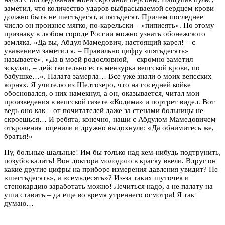
заметил, что количество ударов выбрасываемой сердцем крови
должно быть не шестьдесят, а пятьдесят. Причем последнее
число он произнес мягко, по-карельски – «пиписять». По этому
признаку в любом городе России можно узнать обонежского
земляка. «Да вы, Абдул Мамедович, настоящий карел! – с
уважением заметил я. – Правильно цифру «пятьдесять»
называете». «Да в моей родословной, – скромно заметил
эскулап, – действительно есть мензурка вепсской крови, по
бабушке…». Палата замерла… Все уже знали о моих вепсских
корнях. Я учителю из Шелтозеро, что на соседней койке
обосновался, о них намекнул, а он, оказывается, читал мои
произведения в вепсской газете «Кодима» и портрет видел. Вот
ведь оно как – от почитателей даже за стенами больницы не
скроешься… И ребята, конечно, наши с Абдулом Мамедовичем
откровения оценили и дружно выдохнули: «Да обнимитесь же,
братья!»
Ну, больные-шальные! Им бы только над кем-нибудь подтрунить,
позубоскалить! Вон доктора молодого в краску ввели. Вдруг он
какие другие цифры на приборе измерения давления увидит? Не
«шестьдесять», а «семьдесять»? Из-за таких шуточек и
стенокардию заработать можно! Лечиться надо, а не палату на
уши ставить – да еще во время утреннего осмотра! Я так
думаю…