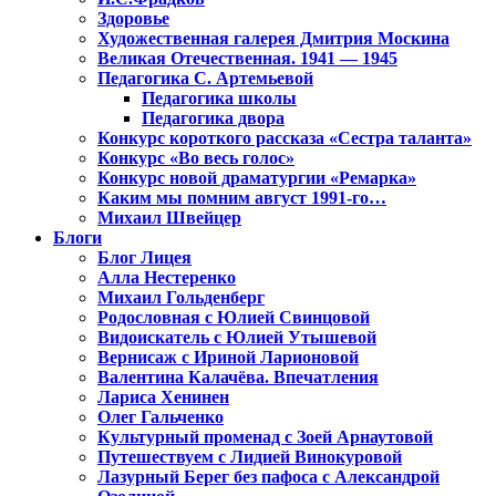
Здоровье
Художественная галерея Дмитрия Москина
Великая Отечественная. 1941 — 1945
Педагогика С. Артемьевой
Педагогика школы
Педагогика двора
Конкурс короткого рассказа «Сестра таланта»
Конкурс «Во весь голос»
Конкурс новой драматургии «Ремарка»
Каким мы помним август 1991-го…
Михаил Швейцер
Блоги
Блог Лицея
Алла Нестеренко
Михаил Гольденберг
Родословная с Юлией Свинцовой
Видоискатель с Юлией Утышевой
Вернисаж с Ириной Ларионовой
Валентина Калачёва. Впечатления
Лариса Хенинен
Олег Гальченко
Культурный променад с Зоей Арнаутовой
Путешествуем с Лидией Винокуровой
Лазурный Берег без пафоса с Александрой