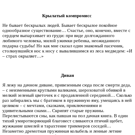
Крылатый компромисс
Не бывает бескрылых людей. Бывает бескрылое покойное
однообразное существование… Счастье, оно, конечно, вместе с
сердцем выпархивает из груди: при виде долгожданного
любимого человека, милой ужимки ребенка, неожиданного
подарка судьбы! Но как мне сказал один знакомый пасечник,
столкнувшийся нос к носу с вывалившимся из леса медведем: «И
– страх окрыляет…»
Диван
Я лежу на дачном диване, привезенным сюда после смерти деда,
– с неизменными круглыми валиками, шероховатой обивкой в
мелкий зеленый цветочек и c продавленной серединой… Сколько
раз забирались мы с братиком в пружинную яму, умещаясь в ней
целиком – с мечтами, сказками, приключениями и
удивительными снами… Скрипят старые пружины.
Перелистываются сны, как павшая на пол дачная книга. В один
тихий умиротворяющий благовест сливаются птичий щебет,
жужжание шмелей и тарахтение триммеров соседей…
Незаметно дремотная пружинная колыбель и ленные летние