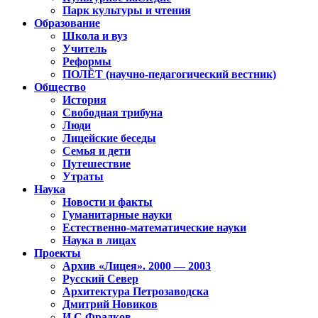
Парк культуры и чтения
Образование
Школа и вуз
Учитель
Реформы
ПОЛЁТ (научно-педагогический вестник)
Общество
История
Свободная трибуна
Люди
Лицейские беседы
Семья и дети
Путешествие
Утраты
Наука
Новости и факты
Гуманитарные науки
Естественно-математические науки
Наука в лицах
Проекты
Архив «Лицея». 2000 — 2003
Русский Север
Архитектура Петрозаводска
Дмитрий Новиков
И.С.Фрадков