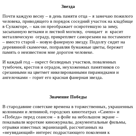
Звезда
Почти каждую весну – в день памяти отца – я замечаю пожилого
человека, приводящего в порядок соседний участок на кладбище
в Сулажгоре, – как он преображает осиротевшую за зиму,
засыпанную ветками и листвой могилку, очищает и красит
металлическую ограду, прикрепляет саморезами на постаменте
– вместо старой – новую фанерную звезду. Подолгу сидит на
деревянной скамеечке, поправляя бумажные цветы, бережет
память о неизвестном мне дорогом человеке.
И каждый год – окрест безлюдных участков, поваленных
тумбочек, крестов и оградок, неухоженных памятников со
срезанными на цветмет никелированными пирамидками и
ангелочками – горит его красная фанерная звезда.
Значение Победы
В стародавние советские времена в торжественных, украшенных
колоннами и лепниной, городских кинотеатрах «Сампо» и
«Победа» перед сеансом – в фойе на небольшом экране –
показывали короткие киножурналы, документальные фильмы,
отрывки известных экранизаций, рассчитанных на
«неувядающий» интерес подрастающего поколения к