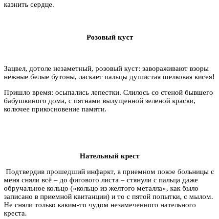
казнить сердце.
Розовый куст
Зацвел, дотоле незаметный, розовый куст: завораживают взоры
нежные белые бутоны, ласкает пальцы душистая шелковая кисея!
Пришло время: осыпались лепестки. Слилось со стеной бывшего
бабушкиного дома, с пятнами вылущенной зеленой краски,
колючее прикосновение памяти.
Нательный крест
Подтвердив прошедший инфаркт, в приемном покое больницы с
меня сняли всё – до фигового листа – стянули с пальца даже
обручальное кольцо («кольцо из желтого металла», как было
записано в приемной квитанции) и то с пятой попытки, с мылом.
Не сняли только каким-то чудом незамеченного нательного
креста.