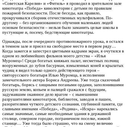
«Советская Карелия» и «Фитиль» я проводил в зрительном зале
кинотеатра «Победа» кинолектории с детьми по правилам
пожарной безопасности. После беседы, как правило,
прокручивался сборник отечественных мультфильмов. По-
другому – без организованного обучения маленьких людей
основам безопасности – нельзя было заманить целые школы в
пустующие и, посему, бедствующие кинотеатры.
Однажды, после очередного противопожарного урока, я остался
в темном зале и присел на свободное место в первом ряду…
Когда зажегся и запестрел цветными кадрами экран, я очутился в
одном из любимейших фильмов моего детства – «Илья
Муромец»! Среди богатых княжьих палат, несметных полчищ
вооруженных до зубов басурман, взмыленных коней и крылатых
чудищ я видел только одного действующего героя –
святорусского богатыря Илью Муромца, в исполнении
замечательного актера Бориса Андреева. Уже тогда сказочный
богатырь, борясь с хищными погаными ордами, заполонившими
русскую землю, копьем и палицей сражался с будущим,
задумавшим окаянное дело врагом – с нынешними
разрушителями кинотеатров, библиотек, заводов и пашен,
разорителями чуткого детского сознания, глубинной памяти, где
славными именами «Победа», «Родина», «Искра» нарекались
самые значимые, самые необходимые здания в державной
столице, северном городке, пограничном поселке, южной
станице… Уже тогда было страшно, что на смену величию