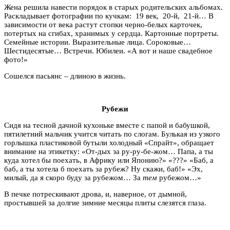
Жена решила навести порядок в старых родительских альбомах.
Раскладывает фотографии по кучкам: 19 век, 20-й, 21-й… В
зависимости от века растут стопки черно-белых карточек,
потертых на сгибах, хранимых у сердца. Картонные портреты.
Семейные истории. Выразительные лица. Сороковые…
Шестидесятые… Встречи. Юбилеи. «А вот и наше свадебное
фото!»
Сошелся пасьянс – длиною в жизнь.
Рубежи
Сидя на тесной дачной кухоньке вместе с папой и бабушкой,
пятилетний мальчик учится читать по слогам. Булькая из узкого
горлышка пластиковой бутыли холодный «Спрайт», обращает
внимание на этикетку: «От-дых за ру-ру-бе-жом… Папа, а ты
куда хотел бы поехать, в Африку или Японию?» «???» «Баб, а
баб, а ты хотела б поехать за рубеж? Ну скажи, баб!» «Эх,
милый, да я скоро буду за рубежом… За
тем
рубежом…»
В печке потрескивают дрова, и, наверное, от дымной,
простывшей за долгие зимние месяцы плиты слезятся глаза.