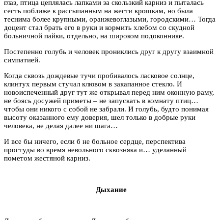
глаз, птица цеплялась лапками за скользкий карниз и пыталась
сесть поближе к рассыпанным на жести крошкам, но была
теснима более крупными, оранжевоглазыми, городскими… Тогда
доцент стал брать его в руки и кормить хлебом со скудной
больничной пайки, отдельно, на широком подоконнике.
Постепенно голубь и человек прониклись друг к другу взаимной
симпатией.
Когда сквозь дождевые тучи пробивалось ласковое солнце,
клинтух первым стучал клювом в закапанное стекло. И
новоиспеченный друг тут же открывал перед ним оконную раму,
не боясь досужей приметы – не запускать в комнату птиц…
чтобы они никого с собой не забрали. И голубь, будто понимая
высоту оказанного ему доверия, шел только в добрые руки
человека, не делая далее ни шага…
И все бы ничего, если б не больное сердце, перспектива
простуды во время невольного сквозняка и… уделанный
пометом жестяной карниз.
Дыхание