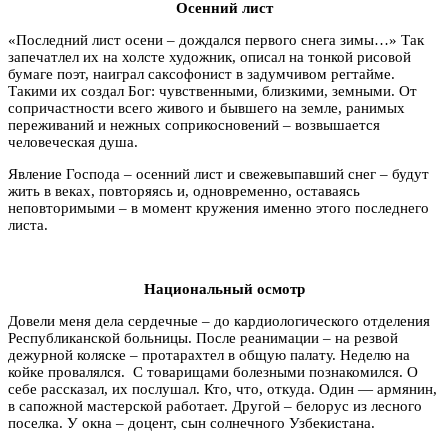
Осенний лист
«Последний лист осени – дождался первого снега зимы…» Так
запечатлел их на холсте художник, описал на тонкой рисовой
бумаге поэт, наиграл саксофонист в задумчивом регтайме.
Такими их создал Бог: чувственными, близкими, земными. От
сопричастности всего живого и бывшего на земле, ранимых
переживаний и нежных соприкосновений – возвышается
человеческая душа.
Явление Господа – осенний лист и свежевыпавший снег – будут
жить в веках, повторяясь и, одновременно, оставаясь
неповторимыми – в момент кружения именно этого последнего
листа.
Национальный осмотр
Довели меня дела сердечные – до кардиологического отделения
Республиканской больницы. После реанимации – на резвой
дежурной коляске – протарахтел в общую палату. Неделю на
койке провалялся. С товарищами болезными познакомился. О
себе рассказал, их послушал. Кто, что, откуда. Один — армянин,
в сапожной мастерской работает. Другой – белорус из лесного
поселка. У окна – доцент, сын солнечного Узбекистана.