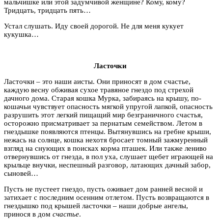
мальчишке или этой задумчивой женщине? Кому, кому?
Тридцать, тридцать пять…
Устал слушать. Иду своей дорогой. Не для меня кукует
кукушка…
Ласточки
Ласточки – это наши аисты. Они приносят в дом счастье,
каждую весну обживая сухое травяное гнездо под стрехой
дачного дома. Старая кошка Мурка, забираясь на крышу, по-
кошачьи чувствует опасность мягкой упругой лапкой, опасность
разрушить этот легкий пищащий мир безграничного счастья,
осторожно присматривает за пернатым семейством. Летом в
гнездышке появляются птенцы. Вытянувшись на гребне крыши,
нежась на солнце, кошка нехотя бросает томный зажмуренный
взгляд на снующих в поисках корма пташек. Или также лениво
отвернувшись от гнезда, в пол уха, слушает щебет играющей на
крыльце внучки, неспешный разговор, латающих дачный забор,
сыновей…
Пусть не пустеет гнездо, пусть оживает дом ранней весной и
затихает с последним осенним отлетом. Пусть возвращаются в
гнездышко под крышей ласточки – наши добрые ангелы,
принося в дом
счастье
.