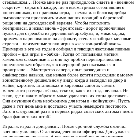
стеклышком… Позже мне не раз приходилось сидеть в «военном
секрете» – скрытой засаде, где я высматривал сегодняшнего
«противника», по правилам игры, – немца или белогвардейца –
пытающегося проскочить мимо наших позиций в березовой
роще или на детсадовской веранде. Чтобы пополнить
боеприпасы, я искал вдоль «фронтовых» дорог проволочные
пульки для стрельбы из деревянной аркебузы, и, мимоходом,
примечал нарисованные на асфальте, стенах и заборах меловые
стрелки – неизменные знаки игры в «казаков-разбойников».
Примерно в эти же годы я собирал и плющил жестяные пивные
пробки – для игры в «бабки». Когда от попадания метким
камешком сложенные в стопочку пробки переворачивались
определенным образом, я в очередной раз оказывался в
проигрыше… Мастерство сапера, опыт разведчика и
снайперские навыки, как нельзя более кстати подходили к моему
воинственному дошкольному виду, когда я выходил во двор в
майке, коротких штанишках и кирзовых сапогах самого
маленького размера. «Солдатских», как я их тогда величал. Не
знаю, где и каким образом маме удавалось их тогда доставать.
Сия амуниция была необходима для игры в «войнушку». Пусть
даже в тот день мне и досталась участь немецкого постового.
Зато в следующий раз я в первых рядах советских автоматчиков
брал фашистских штаб!
Играл я, играл и доигрался… После срочной службы окончил
военное училище. Стал всамделешным офицером. Дослужился
до полковничьих звезд. А все равно в глубине души остался