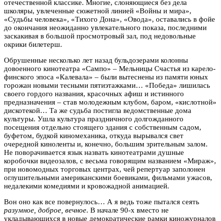
отечественной классике. Многие, слоняющиеся без дела
школяры, увлеченные сюжетной линией «Войны и мира»,
«Судьбы человека», «Тихого Дона», «Овода», оставались в фойе
до окончания неожиданно увлекательного показа, последними
заскакивая в большой просмотровый зал, под недовольные
окрики билетерш.
Обрушенные несколько лет назад бульдозерами колонны
довоенного кинотеатра «Сампо» – Мельницы Счастья из карело-
финского эпоса «Калевала» – были вытеснены из памяти юных
горожан новыми тесными пятиэтажками… «Победа» лишилась
своего гордого названия, красочных афиш и истинного
предназначения – став молодежным клубом, баром, «кислотной»
дискотекой… Та же судьба постигла ведомственные дома
культуры. Ушла культура праздничного долгожданного
посещения отдельно стоящего здания с собственным садом,
буфетом, будкой киномеханика, откуда вырывался свет
очередной киноленты и, конечно, большим зрительным залом.
Не поворачивается язык назвать кинотеатрами душные
коробочки видеозалов, с весьма говорящим названием «Мираж»,
при новомодных торговых центрах, чей репертуар заполонен
оглушительными американскими боевиками, фильмами ужасов,
недалекими комедиями и кровожадной анимацией.
Вон оно как все повернулось… А я ведь тоже пытался сеять
разумное, доброе, вечное
. В начале 90-х вместо не
укладывающихся в новые демократические рамки киножурналов