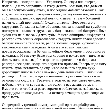
Напротив – кондопожанин. Украинец. Он сюда вне очереди
попал. Да и то операцию на глазу делать. Больной, кто должен
был в республиканку ехать, в последний момент отказался. Так
вот, отремонтировал товарищ глазик, перед выпиской, опочивать
собравшись, носок с правой ноги стягивает, а там – большой
палец черный-пречерный! Сухая гангрена! Перевели его в
хирургию. Только на койке обосновался, за книжкой на тумбочке
потянулся – голова закружилась, бац – головой об батарею! Двух
зубов как не бывало. Да что зубы! У него обширный инфаркт от
расстройств всяких образовался! Двадцать минут врачи дебелое
бесчувственное тело мяли, ребра ломали, сердце «утюгами»
высоковольтными заводили. А он в это время, как сам
потом рассказывал, в белом покойном беззвучном пространстве
находился. И так ему было там хорошо и вольготно – ничего не
болит, ничего не свербит и денег не просит – что бедолага
расстроился даже, когда его в чувство привели. Теперь надо ногу
лечить, зубы вставлять да еще из-за больного сердца кучу
дорогущих пилюль в себя каждый день запихивать! Сплошные
расходы… Смешно, чудно и маленько жутко мне было такие
откровения слушать. Уразуметь только: на том свете человек
побывал, чуть-чуть там не пригрелся, а все жизнь ругает…
Вместо того чтобы за разговорами о таблетках не забывать, на
процедуры не опаздывать и на осмотр лечащего врача вовремя
пребывать.
Очередной утренний осмотр молодой врач-азербайджанец
начал с обследования моей скромной персоны. Нащупав пульс,