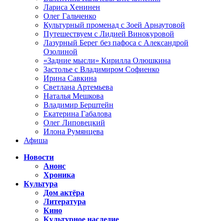
Лариса Хенинен
Олег Гальченко
Культурный променад с Зоей Арнаутовой
Путешествуем с Лидией Винокуровой
Лазурный Берег без пафоса с Александрой
Озолиной
«Задние мысли» Кирилла Олюшкина
Застолье с Владимиром Софиенко
Ирина Савкина
Светлана Артемьева
Наталья Мешкова
Владимир Берштейн
Екатерина Габалова
Олег Липовецкий
Илона Румянцева
Афиша
Новости
Анонс
Хроника
Культура
Дом актёра
Литература
Кино
Культурное наследие