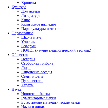
Хроника
Культура
Дом актёра
Литература
Кино
Культурное наследие
Парк культуры и чтения
Образование
Школа и вуз
Учитель
Реформы
ПОЛЁТ (научно-педагогический вестник)
Общество
История
Свободная трибуна
Люди
Лицейские беседы
Семья и дети
Путешествие
Утраты
Наука
Новости и факты
Гуманитарные науки
Естественно-математические науки
Наука в лицах