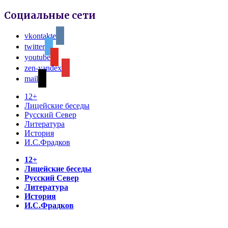
Социальные сети
vkontakte
twitter
youtube
zen-yandex
mail
12+
Лицейские беседы
Русский Север
Литература
История
И.С.Фрадков
12+
Лицейские беседы
Русский Север
Литература
История
И.С.Фрадков