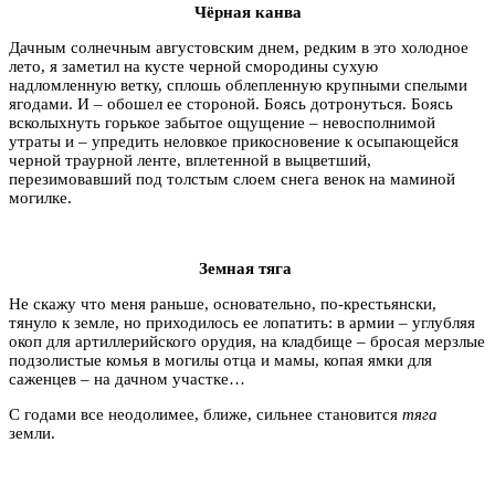
Чёрная канва
Дачным солнечным августовским днем, редким в это холодное
лето, я заметил на кусте черной смородины сухую
надломленную ветку, сплошь облепленную крупными спелыми
ягодами. И – обошел ее стороной. Боясь дотронуться. Боясь
всколыхнуть горькое забытое ощущение – невосполнимой
утраты и – упредить неловкое прикосновение к осыпающейся
черной траурной ленте, вплетенной в выцветший,
перезимовавший под толстым слоем снега венок на маминой
могилке.
Земная тяга
Не скажу что меня раньше, основательно, по-крестьянски,
тянуло к земле, но приходилось ее лопатить: в армии – углубляя
окоп для артиллерийского орудия, на кладбище – бросая мерзлые
подзолистые комья в могилы отца и мамы, копая ямки для
саженцев – на дачном участке…
С годами все неодолимее, ближе, сильнее становится
тяга
земли.