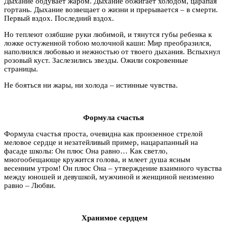
Дыхание обдувает жаром. Дыхание обжигает холодом, царапая
гортань. Дыхание возвещает о жизни и прерывается – в смерти.
Первый вздох. Последний вздох.
Но теплеют озябшие руки любимой, и тянутся губы ребенка к
ложке остуженной тобою молочной каши: Мир преобразился,
наполнился любовью и нежностью от твоего дыхания. Вспыхнул
розовый куст. Заслезились звезды. Ожили сокровенные
страницы.
Не бояться ни жары, ни холода – истинные чувства.
Формула счастья
Формула счастья проста, очевидна как пронзенное стрелой
меловое сердце и незатейливый пример, нацарапанный на
фасаде школы: Он плюс Она равно… Как светло,
многообещающе кружится голова, и млеет душа ясным
весенним утром! Он плюс Она – утверждение взаимного чувства
между юношей и девушкой, мужчиной и женщиной неизменно
равно – Любви.
Хранимое сердцем