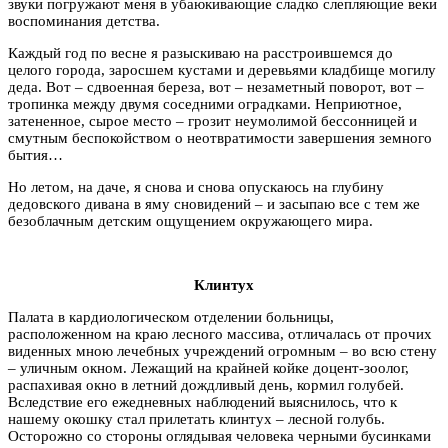
звуки погружают меня в убаюкивающие сладко слепляющие веки
воспоминания детства.
Каждый год по весне я разыскиваю на расстроившемся до
целого города, заросшем кустами и деревьями кладбище могилу
деда. Вот – сдвоенная береза, вот – незаметный поворот, вот –
тропинка между двумя соседними оградками. Неприютное,
затененное, сырое место – грозит неумолимой бессонницей и
смутным беспокойством о неотвратимости завершения земного
бытия…
Но летом, на даче, я снова и снова опускаюсь на глубину
дедовского дивана в яму сновидений – и засыпаю все с тем же
безоблачным детским ощущением окружающего мира.
Клинтух
Палата в кардиологическом отделении больницы,
расположенном на краю лесного массива, отличалась от прочих
виденных мною лечебных учреждений огромным – во всю стену
– уличным окном. Лежащий на крайней койке доцент-зоолог,
распахивая окно в летний дождливый день, кормил голубей.
Вследствие его ежедневных наблюдений выяснилось, что к
нашему окошку стал прилетать клинтух – лесной голубь.
Осторожно со стороны оглядывая человека черными бусинками