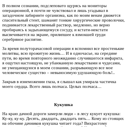
В полном сознании, подслеповато щурясь на мониторы
операционной, я почти не чувствовал и лишь угадывал в
загадочном лабиринте организма, как по моим венам движется
спасительный стент, шаманят тонкие хирургические проволочки,
поднимается лекарственный раствор, медленно, но верно
пробираясь к задыхающемуся сосуду, и кстати-некстати
высвечивается на экране, прилипшее к взмокшей груди
серебряное распятие.
За время полуторачасовой операции я вспомнил все простенькие
молитвы, всю прожитую жизнь… И в одночасье, на середине
пути, во время повторного неожиданно случившегося инфаркта,
я ощутил настоящую, не убаюканную лекарствами и чудесами,
не умещающуюся в моем сознании, разрывающую все мое
человеческое существо – невыносимую удушающую боль!..
Закрыв в изнеможении глаза, я слышал как умирала частичка
моего сердца. Всего лишь полчаса. Целых полчаса…
Кукушка
На краю дачной дороги замерли люди – в лесу кукует кукушка:
Ку-ку, ку-ку. Десять, двадцать, двадцать пять… Кому из стоящих
на обочине дачников кукушка читает года? Вихрастому