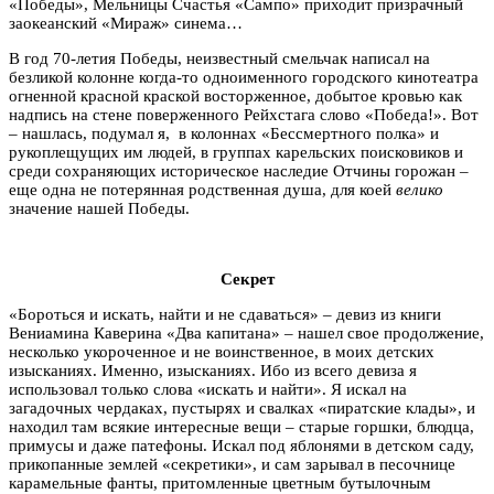
«Победы», Мельницы Счастья «Сампо» приходит призрачный
заокеанский «Мираж» синема…
В год 70-летия Победы, неизвестный смельчак написал на
безликой колонне когда-то одноименного городского кинотеатра
огненной красной краской восторженное, добытое кровью как
надпись на стене поверженного Рейхстага слово «Победа!». Вот
– нашлась, подумал я, в колоннах «Бессмертного полка» и
рукоплещущих им людей, в группах карельских поисковиков и
среди сохраняющих историческое наследие Отчины горожан –
еще одна не потерянная родственная душа, для коей
велико
значение нашей Победы.
Секрет
«Бороться и искать, найти и не сдаваться» – девиз из книги
Вениамина Каверина «Два капитана» – нашел свое продолжение,
несколько укороченное и не воинственное, в моих детских
изысканиях. Именно, изысканиях. Ибо из всего девиза я
использовал только слова «искать и найти». Я искал на
загадочных чердаках, пустырях и свалках «пиратские клады», и
находил там всякие интересные вещи – старые горшки, блюдца,
примусы и даже патефоны. Искал под яблонями в детском саду,
прикопанные землей «секретики», и сам зарывал в песочнице
карамельные фанты, притомленные цветным бутылочным