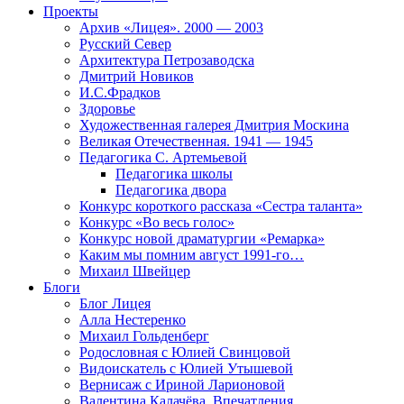
Проекты
Архив «Лицея». 2000 — 2003
Русский Север
Архитектура Петрозаводска
Дмитрий Новиков
И.С.Фрадков
Здоровье
Художественная галерея Дмитрия Москина
Великая Отечественная. 1941 — 1945
Педагогика С. Артемьевой
Педагогика школы
Педагогика двора
Конкурс короткого рассказа «Сестра таланта»
Конкурс «Во весь голос»
Конкурс новой драматургии «Ремарка»
Каким мы помним август 1991-го…
Михаил Швейцер
Блоги
Блог Лицея
Алла Нестеренко
Михаил Гольденберг
Родословная с Юлией Свинцовой
Видоискатель с Юлией Утышевой
Вернисаж с Ириной Ларионовой
Валентина Калачёва. Впечатления