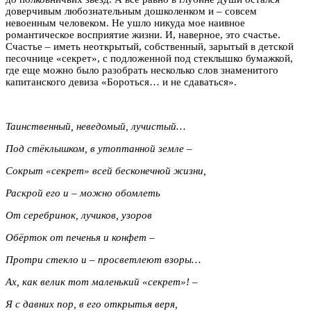
доверчивым любознательным дошколенком и – совсем
невоенным человеком. Не ушло никуда мое наивное
романтическое восприятие жизни. И, наверное, это счастье.
Счастье – иметь неоткрытый, собственный, зарытый в детской
песочнице «секрет», с подложенной под стеклышко бумажкой,
где еще можно было разобрать несколько слов знаменитого
капитанского девиза «Бороться… и не сдаваться».
Таинственный, неведомый, лучистый…
Под стёклышком, в утоптанной земле –
Сокрыт «секрет» всей бесконечной жизни,
Раскрой его и – можно обомлеть
От серебринок, лучиков, узоров
Обёрток от печенья и конфет –
Протри стекло и – просветлеют взоры…
Ах, как велик тот маленький «секрет»! –
Я с давних пор, в его открытья веря,