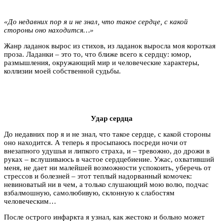
«До недавних пор я и не знал, что такое сердце, с какой
стороны оно находится…»
Жанр ладанок вырос из стихов, из ладанок выросла моя короткая
проза. Ладанки – это то, что ближе всего к сердцу: юмор,
размышления, окружающий мир и человеческие характеры,
коллизии моей собственной судьбы.
Удар сердца
До недавних пор я и не знал, что такое сердце, с какой стороны
оно находится. А теперь я просыпаюсь посреди ночи от
внезапного удушья и липкого страха, и – тревожно, до дрожи в
руках – вслушиваюсь в частое сердцебиение. Ужас, охвативший
меня, не дает ни малейшей возможности успокоить, уберечь от
стрессов и болезней – этот теплый надорванный комочек:
невиноватый ни в чем, а только слушающий мою волю, подчас
взбалмошную, самолюбивую, склонную к слабостям
человеческим…
После острого инфаркта я узнал, как жестоко и больно может