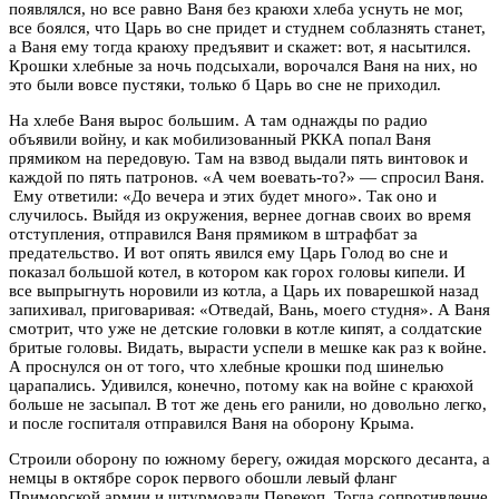
появлялся, но все равно Ваня без краюхи хлеба уснуть не мог,
все боялся, что Царь во сне придет и студнем соблазнять станет,
а Ваня ему тогда краюху предъявит и скажет: вот, я насытился.
Крошки хлебные за ночь подсыхали, ворочался Ваня на них, но
это были вовсе пустяки, только б Царь во сне не приходил.
На хлебе Ваня вырос большим. А там однажды по радио
объявили войну, и как мобилизованный РККА попал Ваня
прямиком на передовую. Там на взвод выдали пять винтовок и
каждой по пять патронов. «А чем воевать-то?» — спросил Ваня.
Ему ответили: «До вечера и этих будет много». Так оно и
случилось. Выйдя из окружения, вернее догнав своих во время
отступления, отправился Ваня прямиком в штрафбат за
предательство. И вот опять явился ему Царь Голод во сне и
показал большой котел, в котором как горох головы кипели. И
все выпрыгнуть норовили из котла, а Царь их поварешкой назад
запихивал, приговаривая: «Отведай, Вань, моего студня». А Ваня
смотрит, что уже не детские головки в котле кипят, а солдатские
бритые головы. Видать, вырасти успели в мешке как раз к войне.
А проснулся он от того, что хлебные крошки под шинелью
царапались. Удивился, конечно, потому как на войне с краюхой
больше не засыпал. В тот же день его ранили, но довольно легко,
и после госпиталя отправился Ваня на оборону Крыма.
Строили оборону по южному берегу, ожидая морского десанта, а
немцы в октябре сорок первого обошли левый фланг
Приморской армии и штурмовали Перекоп. Тогда сопротивление