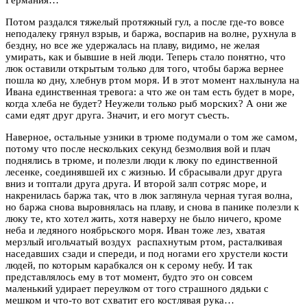
Потом раздался тяжелый протяжный гул, а после где-то вовсе
неподалеку грянул взрыв, и баржа, воспарив на волне, рухнула в
бездну, но все же удержалась на плаву, видимо, не желая
умирать, как и бывшие в ней люди. Теперь стало понятно, что
люк оставили открытым только для того, чтобы баржа вернее
пошла ко дну, хлебнув ртом моря. И в этот момент нахлынула на
Ивана единственная тревога: а что же он там есть будет в море,
когда хлеба не будет? Неужели только рыб морских? А они же
сами едят друг друга. Значит, и его могут съесть.
Наверное, остальные узники в трюме подумали о том же самом,
потому что после нескольких секунд безмолвия вой и плач
поднялись в трюме, и полезли люди к люку по единственной
лесенке, соединявшей их с жизнью. И сбрасывали друг друга
вниз и топтали друга друга. И второй залп сотряс море, и
накренилась баржа так, что в люк заглянула черная тугая волна,
но баржа снова выровнялась на плаву, и снова в панике полезли к
люку те, кто хотел жить, хотя наверху не было ничего, кроме
неба и ледяного ноябрьского моря. Иван тоже лез, хватая
мерзлый игольчатый воздух распахнутым ртом, расталкивая
наседавших сзади и спереди, и под ногами его хрустели кости
людей, по которым карабкался он к серому небу. И так
представлялось ему в тот момент, будто это он совсем
маленький удирает переулком от того страшного дядьки с
мешком и что-то вот схватит его костлявая рука…