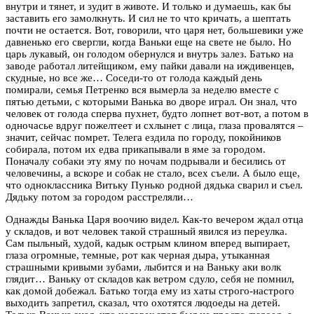
внутри и тянет, и зудит в животе. И только и думаешь, как бы
заставить его замолкнуть. И сил не то что кричать, а шептать
почти не остается. Вот, говорили, что царя нет, большевики уже
давненько его свергли, когда Ваньки еще на свете не было. Но
царь лукавый, он голодом обернулся и внутрь залез. Батько на
заводе работал литейщиком, ему пайки давали на иждивенцев,
скудные, но все же… Соседи-то от голода каждый день
помирали, семья Петренко вся вымерла за неделю вместе с
пятью детьми, с которыми Ванька во дворе играл. Он знал, что
человек от голода сперва пухнет, будто лопнет вот-вот, а потом в
одночасье вдруг пожелтеет и схлынет с лица, глаза провалятся –
значит, сейчас помрет. Телега ездила по городу, покойников
собирала, потом их едва прикапывали в яме за городом.
Поначалу собаки эту яму по ночам подрывали и бесились от
человечины, а вскоре и собак не стало, всех съели. А было еще,
что одноклассника Витьку Пунько родной дядька сварил и съел.
Дядьку потом за городом расстреляли…
Однажды Ванька Царя воочию видел. Как-то вечером ждал отца
у складов, и вот человек такой страшный явился из переулка.
Сам пыльный, худой, кадык острым клином вперед выпирает,
глаза огромные, темные, рот как черная дыра, утыканная
страшными кривыми зубами, лыбится и на Ваньку аки волк
глядит… Ваньку от складов как ветром сдуло, себя не помнил,
как домой добежал. Батько тогда ему из хаты строго-настрого
выходить запретил, сказал, что охотятся людоеды на детей.