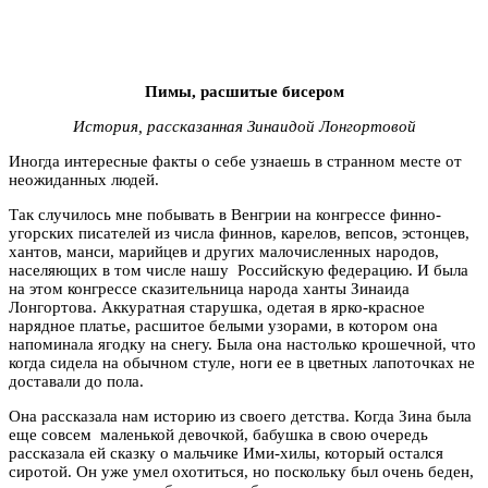
Пимы, расшитые бисером
История, рассказанная Зинаидой Лонгортовой
Иногда интересные факты о себе узнаешь в странном месте от
неожиданных людей.
Так случилось мне побывать в Венгрии на конгрессе финно-
угорских писателей из числа финнов, карелов, вепсов, эстонцев,
хантов, манси, марийцев и других малочисленных народов,
населяющих в том числе нашу Российскую федерацию. И была
на этом конгрессе сказительница народа ханты Зинаида
Лонгортова. Аккуратная старушка, одетая в ярко-красное
нарядное платье, расшитое белыми узорами, в котором она
напоминала ягодку на снегу. Была она настолько крошечной, что
когда сидела на обычном стуле, ноги ее в цветных лапоточках не
доставали до пола.
Она рассказала нам историю из своего детства. Когда Зина была
еще совсем маленькой девочкой, бабушка в свою очередь
рассказала ей сказку о мальчике Ими-хилы, который остался
сиротой. Он уже умел охотиться, но поскольку был очень беден,