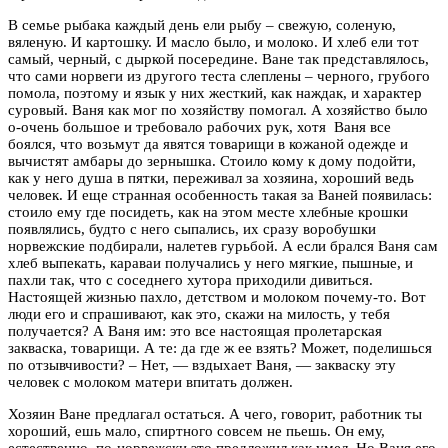
В семье рыбака каждый день ели рыбу – свежую, соленую,
вяленую. И картошку. И масло было, и молоко. И хлеб ели тот
самый, черный, с дыркой посередине. Ване так представлялось,
что сами норвеги из другого теста слеплены – черного, грубого
помола, поэтому и язык у них жесткий, как наждак, и характер
суровый. Ваня как мог по хозяйству помогал. А хозяйство было
о-очень большое и требовало рабочих рук, хотя Ваня все
боялся, что возьмут да явятся товарищи в кожаной одежде и
вычистят амбары до зернышка. Стоило кому к дому подойти,
как у него душа в пятки, переживал за хозяина, хороший ведь
человек. И еще странная особенность такая за Ваней появилась:
стоило ему где посидеть, как на этом месте хлебные крошки
появлялись, будто с него сыпались, их сразу воробушки
норвежские подбирали, налетев гурьбой. А если брался Ваня сам
хлеб выпекать, караваи получались у него мягкие, пышные, и
пахли так, что с соседнего хутора приходили дивиться.
Настоящей жизнью пахло, детством и молоком почему-то. Вот
люди его и спрашивают, как это, скажи на милость, у тебя
получается? А Ваня им: это все настоящая пролетарская
закваска, товарищи. А те: да где ж ее взять? Может, поделишься
по отзывчивости? – Нет, — вздыхает Ваня, — закваску эту
человек с молоком матери впитать должен.
Хозяин Ване предлагал остаться. А чего, говорит, работник ты
хороший, ешь мало, спиртного совсем не пьешь. Он ему,
естественно, по-норвежски это предложил как умел. Но Ваня его