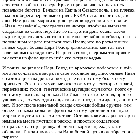
советских войск на севере Крыма прекратилось и началось
повальное бегство. Бежали на Керчь и Севастополь, а на пляжах
южного берега передовые отряды РККА остались без воды и
еды. Немцы еще марши круглосуточно крутили и все орали:
«Иван, сдавайся!», постреливали иногда, чтобы не вылезали
солдатики из своих нор. Где-то на третий день осады съели
сырым одного аиста, которого немцы случайно подбили, и вот в
полуденном мареве пригрезилось Ивану, что по раскаленной
гальке ходит босым Царь Голод, длинноногий, как тот аист,
коленки высоко задирает. И против солнца черным топориком
рисуется на фоне яркого неба его острый кадык.
И точно: воцарился Царь Голод на крымском побережье и кой-
кого из солдатиков забрал в свое голодное царство, однако Иван
с самого детства досыта никогда не ел, поэтому был к нему
привычен. Это потом ученые откроют, что у некоторых людей,
переживших голод, генетические мутации случаются, поэтому
они могут жить на крошках. Но Иван-то этого не знал, просто
удивлялся, почему одни солдатики от голода помирают, а другие
нет. И вот после недельной осады сложили бойцы оружие, тем
более что командование фронтом к тому времени драпануло
морским путем в полном составе. Остались комиссары, которых
немцы на месте пустили в расход, а простых солдатиков
отправили на сортировку, обедом накормив прежде, как и
обещали. Так закончился для Вани боевой путь в октябре сорок
первого.