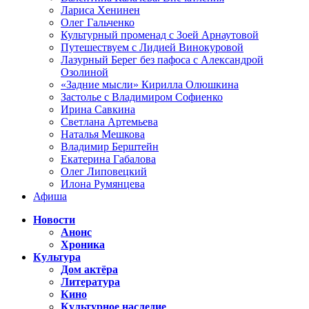
Лариса Хенинен
Олег Гальченко
Культурный променад с Зоей Арнаутовой
Путешествуем с Лидией Винокуровой
Лазурный Берег без пафоса с Александрой
Озолиной
«Задние мысли» Кирилла Олюшкина
Застолье с Владимиром Софиенко
Ирина Савкина
Светлана Артемьева
Наталья Мешкова
Владимир Берштейн
Екатерина Габалова
Олег Липовецкий
Илона Румянцева
Афиша
Новости
Анонс
Хроника
Культура
Дом актёра
Литература
Кино
Культурное наследие