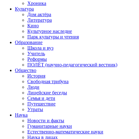
Хроника
Культура
Дом актёра
Литература
Кино
Культурное наследие
Парк культуры и чтения
Образование
Школа и вуз
Учитель
Реформы
ПОЛЁТ (научно-педагогический вестник)
Общество
История
Свободная трибуна
Люди
Лицейские беседы
Семья и дети
Путешествие
Утраты
Наука
Новости и факты
Гуманитарные науки
Естественно-математические науки
Наука в лицах