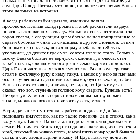
Только Ванька знал, что человек этот был не просто людоед, а
сам Царь Голод. Потому что ни до, ни после того случая Ванька
этого человека не встречал.
А когда рабочим пайки урезали, женщины пошли
продовольственный склад громить и хлеб расхватали из двух
повозок, следовавших к складу. Ночью их всех арестовали и за
город увезли, а следующим днем батька нашел припрятанные за
сараем бочонки – одни со смальцем, а другой с килькой. Этими
бочонками и спаслись, потом норму хлеба на детей чуть
увеличили, до двухсот граммов, совсем хорошо стало. Только в
школу Ванька больше не вернулся: окончив три класса, стал
зарабатывать, слишком много ртов в семье кормить пришлось.
Царь Голод частенько являлся ему во сне. Все в том переулке
стоял и костлявую руку к нему тянул, а мешок у него за плечами
был отрубленными детскими головками, будто свеклой, набит.
Ванька самих головок, конечно, не видел, но Царь ему так
сказал, что вот, студень из головок хочу сварить. Будешь есть?
Не брезгуй: Христос в церкви телом своим паству кормит,
значит, можно живую плоть человеку есть, можно…
В тридцать шестом отец на заработки подался в Донбасс
поднимать индустрию, как по радио говорили, да и сгинул, как в
воду канул. Так что Ваня остался единственным кормильцем в
семье. Но ничего. Земля год от года рожала зерно, из него пекли
хлеб, похожий на живую плоть, и этой плотью народной бывали
сыты, и еще овощи варили и кашу. И Царь поэтому долго не