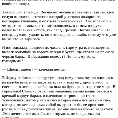
вообще некогда.
Так прошло три года. Весна-лето-осень и злая зима, тянувшаяся
целую вечность, в течение которой успевали похоронить
последнее упование, и опять весна-лето-осень. В ноябре сорок
четвертого немцы как-то загоношились, в самом воздухе
повисла странная натуга, как перед грозой. Поговаривали, что
немцы думают уходить, но в это верилось слабо, потому что уже
ни во что не верилось.
И вот однажды подняли их часа в четыре утра и, не накормив,
вывели колонной за ворота лагеря к бухте, где стояла на приколе
черная баржа. В Германию повезут? Но почему тогда
голодными?
— Шнель, шнель! — кричали немцы.
В баржу набилось народу туго, под самую завязку, но один люк
на палубе велели не закрывать, так и зиял он дырой в небо, и
снег в него летел, пока баржа шла на буксире в открытое море. В
Германию! Слышно было, как уверенно, мерно волны бьются о
крепкий корпус баржи, и пленники в трюме постепенно
успокоились, потому что жизнь в Германии – все равно жизнь,
которая может еще сама собой вырулить в более приятное
русло, и пока длится эта жизнь, можно еще на что-то надеяться.
Это ничего, что их забыли покормить, не так далеко эта
Германия…