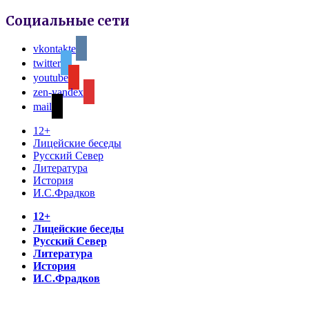
Социальные сети
vkontakte
twitter
youtube
zen-yandex
mail
12+
Лицейские беседы
Русский Север
Литература
История
И.С.Фрадков
12+
Лицейские беседы
Русский Север
Литература
История
И.С.Фрадков