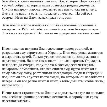
беззубые, с ввалившимися щеками. Вот, говорит Царь, свежий
урожай собрал, которым наша советская родина держится.
Студня наварю – народу головы-то все равно уже ни к чему.
Думать не надо, а есть по-прежнему нечего… На сей раз
осерчал Иван на Царя, замахнулся топором.
Зато потом вскоре полегчало: попал на вольное поселение в
леспромхоз. Работай себе и отмечайся только без присмотра.
Это какая же красота! Это какая же прекрасная настала жизнь!
И вот наконец искупил Иван свою вину перед родиной, и
разрешили ему вернуться на Украину. И он еще успел жениться
и вырастить детей. Только угрюм оставался до конца жизни и
неразговорчив. Да еще как выпьет – ночами кричит. Однажды,
незадолго до смерти, году где-то в восемьдесят четвертом,
ненароком обмолвился, что все снится ему, будто лезет он к
тому самому люку, расталкивая наседающих сзади и спереди, и
под ногами его хрустят кости людей, по которым он карабкается
наверх, а он все равно лезет и лезет, чтобы дышать, чтобы жить,
чтобы есть…
И еще такая странность за Иваном водилась, что где ни посидит,
там хлебные крошки россыпью остаются, и воробушки сразу
налетают клевать.