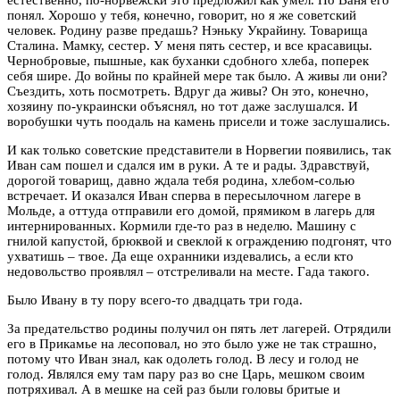
понял. Хорошо у тебя, конечно, говорит, но я же советский
человек. Родину разве предашь? Нэньку Украйину. Товарища
Сталина. Мамку, сестер. У меня пять сестер, и все красавицы.
Чернобровые, пышные, как буханки сдобного хлеба, поперек
себя шире. До войны по крайней мере так было. А живы ли они?
Съездить, хоть посмотреть. Вдруг да живы? Он это, конечно,
хозяину по-украински объяснял, но тот даже заслушался. И
воробушки чуть поодаль на камень присели и тоже заслушались.
И как только советские представители в Норвегии появились, так
Иван сам пошел и сдался им в руки. А те и рады. Здравствуй,
дорогой товарищ, давно ждала тебя родина, хлебом-солью
встречает. И оказался Иван сперва в пересылочном лагере в
Мольде, а оттуда отправили его домой, прямиком в лагерь для
интернированных. Кормили где-то раз в неделю. Машину с
гнилой капустой, брюквой и свеклой к ограждению подгонят, что
ухватишь – твое. Да еще охранники издевались, а если кто
недовольство проявлял – отстреливали на месте. Гада такого.
Было Ивану в ту пору всего-то двадцать три года.
За предательство родины получил он пять лет лагерей. Отрядили
его в Прикамье на лесоповал, но это было уже не так страшно,
потому что Иван знал, как одолеть голод. В лесу и голод не
голод. Являлся ему там пару раз во сне Царь, мешком своим
потряхивал. А в мешке на сей раз были головы бритые и