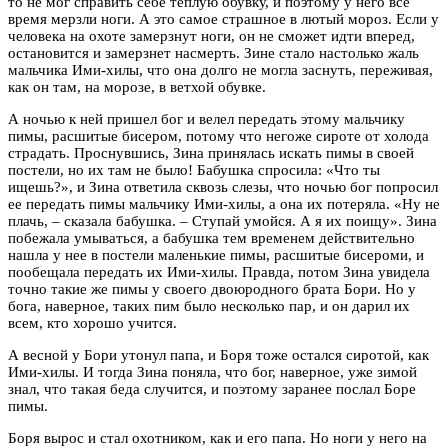
то не мог справить себе теплую обувку, и поэтому у него все
время мерзли ноги. А это самое страшное в лютый мороз. Если у
человека на охоте замерзнут ноги, он не сможет идти вперед,
остановится и замерзнет насмерть. Зине стало настолько жаль
мальчика Ими-хилы, что она долго не могла заснуть, переживая,
как он там, на морозе, в ветхой обувке.
А ночью к ней пришел бог и велел передать этому мальчику
пимы, расшитые бисером, потому что негоже сироте от холода
страдать. Проснувшись, Зина принялась искать пимы в своей
постели, но их там не было! Бабушка спросила: «Что ты
ищешь?», и Зина ответила сквозь слезы, что ночью бог попросил
ее передать пимы мальчику Ими-хилы, а она их потеряла. «Ну не
плачь, – сказала бабушка. – Ступай умойся. А я их поищу». Зина
побежала умываться, а бабушка тем временем действительно
нашла у нее в постели маленькие пимы, расшитые бисероми, и
пообещала передать их Ими-хилы. Правда, потом Зина увидела
точно такие же пимы у своего двоюродного брата Бори. Но у
бога, наверное, таких пим было несколько пар, и он дарил их
всем, кто хорошо учится.
А весной у Бори утонул папа, и Боря тоже остался сиротой, как
Ими-хилы. И тогда Зина поняла, что бог, наверное, уже зимой
знал, что такая беда случится, и поэтому заранее послал Боре
пимы.
Боря вырос и стал охотником, как и его папа. Но ноги у него на