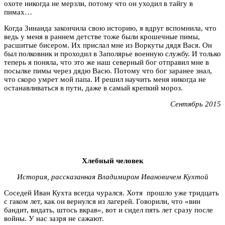
охоте никогда не мерзли, потому что он уходил в тайгу в
пимах…
Когда Зинаида закончила свою историю, я вдруг вспомнила, что
ведь у меня в раннем детстве тоже были крошечные пимы,
расшитые бисером. Их прислал мне из Воркуты дядя Вася. Он
был полковник и проходил в Заполярье военную службу. И только
теперь я поняла, что это же наш северный бог отправил мне в
посылке пимы через дядю Васю. Потому что бог заранее знал,
что скоро умрет мой папа. И решил научить меня никогда не
останавливаться в пути, даже в самый крепкий мороз.
Сентябрь 2015
Хлебный человек
История, рассказанная Владимиром Ивановичем Кухтой
Соседей Иван Кухта всегда чурался. Хотя прошло уже тридцать
с гаком лет, как он вернулся из лагерей. Говорили, что «вин
бандит, видать, штось вкрав», вот и сидел пять лет сразу после
войны. У нас зазря не сажают.