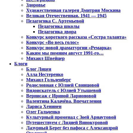
Здоровье
Художественная галерея Дмитрия Москина
Великая Отечественная. 1941 — 1945
Педагогика С. Артемьевой
Педагогика школы
Педагогика двора
Конкурс короткого рассказа «Сестра таланта»
Конкурс «Во весь голос»
Конкурс новой драматургии «Ремарка»
Каким мы помним август 1991-го…
Михаил Швейцер
Блоги
Блог Лицея
Алла Нестеренко
Михаил Гольденберг
Родословная с Юлией Свинцовой
Видоискатель с Юлией Утышевой
Вернисаж с Ириной Ларионовой
Валентина Калачёва. Впечатления
Лариса Хенинен
Олег Гальченко
Культурный променад с Зоей Арнаутовой
Путешествуем с Лидией Винокуровой
Лазурный Берег без пафоса с Александрой