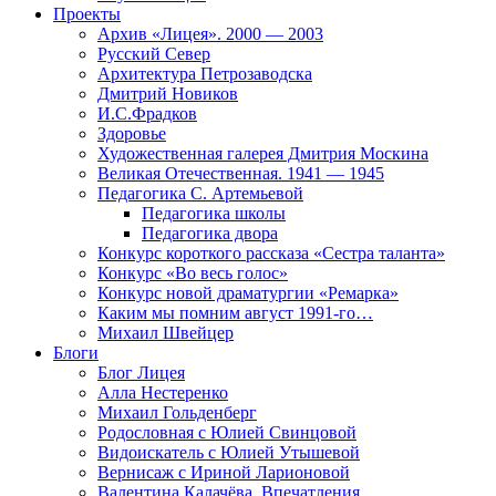
Проекты
Архив «Лицея». 2000 — 2003
Русский Север
Архитектура Петрозаводска
Дмитрий Новиков
И.С.Фрадков
Здоровье
Художественная галерея Дмитрия Москина
Великая Отечественная. 1941 — 1945
Педагогика С. Артемьевой
Педагогика школы
Педагогика двора
Конкурс короткого рассказа «Сестра таланта»
Конкурс «Во весь голос»
Конкурс новой драматургии «Ремарка»
Каким мы помним август 1991-го…
Михаил Швейцер
Блоги
Блог Лицея
Алла Нестеренко
Михаил Гольденберг
Родословная с Юлией Свинцовой
Видоискатель с Юлией Утышевой
Вернисаж с Ириной Ларионовой
Валентина Калачёва. Впечатления