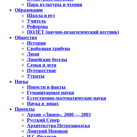
Парк культуры и чтения
Образование
Школа и вуз
Учитель
Реформы
ПОЛЁТ (научно-педагогический вестник)
Общество
История
Свободная трибуна
Люди
Лицейские беседы
Семья и дети
Путешествие
Утраты
Наука
Новости и факты
Гуманитарные науки
Естественно-математические науки
Наука в лицах
Проекты
Архив «Лицея». 2000 — 2003
Русский Север
Архитектура Петрозаводска
Дмитрий Новиков
И.С.Фрадков