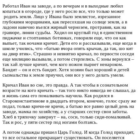
Работал Иван на заводе, а по вечерам и в выходные любил
копаться в огороде, где у него росло все, что только может
родить земля. Лицо у Ивана было землистое, изрезанное
глубокими морщинами, как пересохшая на солнце земля, а в
ладони навечно въелся жирный чернозем, протравив, как на
гравюре, линии судьбы. Ходил он круглый год в единственном
пиджачке и стоптанных ботинках, говорили еще, что он как
выпьет, так ночами кричит. Дети его и рассказывали, еще когда в
школе учились, что «батько вчора опять крычав, да так, шо кит
на двир втик». Страшно и невнятно кричал, по первости соседи
еще милицию вызывали, а потом стерпелись. С зоны вернулся –
так хай лучше кричит, чем кого ножом пырнет ненароком.
Бандит – он и есть бандит. Хотя хозяин был хороший и детей
сызмальства к земле приучил, они все у него делать умели.
Кричал Иван во сне, это правда. А так чтобы в сознательном
возрасте на кого кричать – так того никто никогда не слышал, да
и жизнь сама его помалкивать научила. Как родился в
Староконстантинове в двадцать втором, конечно, голос сразу же
подал, только кричи-не кричи, а батько все равно целый день на
заводе, мамка по хозяйству, а у старших сестер свои заботы.
Хлеб в тряпочку завернут – на, соси, только сиди-помалкивай.
Так и рос, у пяти сестер под ногами болтаясь.
А потом однажды пришел Царь Голод. И когда Голод приходит,
то все остальное прекращает существовать. Он поселяется