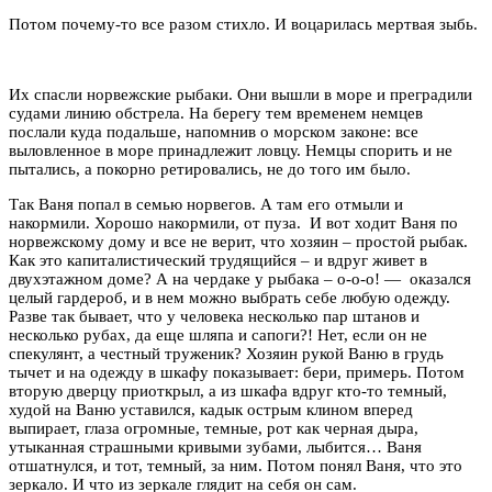
Потом почему-то все разом стихло. И воцарилась мертвая зыбь.
Их спасли норвежские рыбаки. Они вышли в море и преградили
судами линию обстрела. На берегу тем временем немцев
послали куда подальше, напомнив о морском законе: все
выловленное в море принадлежит ловцу. Немцы спорить и не
пытались, а покорно ретировались, не до того им было.
Так Ваня попал в семью норвегов. А там его отмыли и
накормили. Хорошо накормили, от пуза. И вот ходит Ваня по
норвежскому дому и все не верит, что хозяин – простой рыбак.
Как это капиталистический трудящийся – и вдруг живет в
двухэтажном доме? А на чердаке у рыбака – о-о-о! — оказался
целый гардероб, и в нем можно выбрать себе любую одежду.
Разве так бывает, что у человека несколько пар штанов и
несколько рубах, да еще шляпа и сапоги?! Нет, если он не
спекулянт, а честный труженик? Хозяин рукой Ваню в грудь
тычет и на одежду в шкафу показывает: бери, примерь. Потом
вторую дверцу приоткрыл, а из шкафа вдруг кто-то темный,
худой на Ваню уставился, кадык острым клином вперед
выпирает, глаза огромные, темные, рот как черная дыра,
утыканная страшными кривыми зубами, лыбится… Ваня
отшатнулся, и тот, темный, за ним. Потом понял Ваня, что это
зеркало. И что из зеркале глядит на себя он сам.