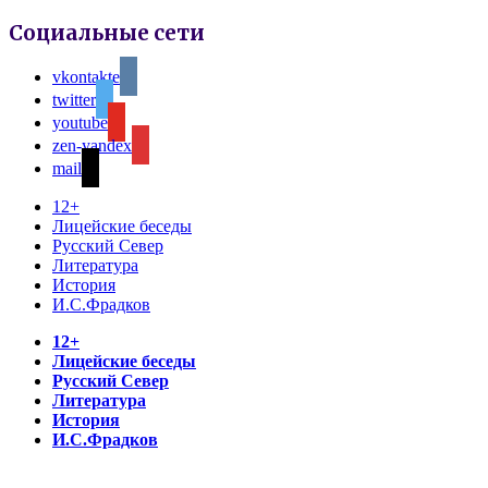
Социальные сети
vkontakte
twitter
youtube
zen-yandex
mail
12+
Лицейские беседы
Русский Север
Литература
История
И.С.Фрадков
12+
Лицейские беседы
Русский Север
Литература
История
И.С.Фрадков