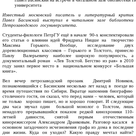
университета
Известный московский писатель и литературный критик
Павел Басинский выступил в читальном зале библиотеки
Петрозаводского госуниверситета.
Студенты-филологи ПетрГУ ещё в начале 90-х конспектировали
его статьи о влиянии идей Фридриха Ницше на творчество
Максима Горького. Вообще, исследование двух
дореволюционных классиков – Горького и Толстого, принесло
Павлу Валерьевичу наиболее широкую популярность, а
документальный роман «Лев Толстой. Бегство из рая» в 2010
году занял первое место в национальном конкурсе «Большая
книга».
Вел вечер петрозаводский прозаик Дмитрий Новиков,
познакомившийся с Басинским несколько лет назад в поезде во
время путешествия по Сибири. Вкратце напомнив биографию
столичного гостя, он сказал, что перед нами – человек, который
не только хорошо пишет, но и хорошо говорит. И следующие
два часа звучал один большой монолог о Толстом, лишь
ненадолго прерывавшийся показом редкой кинохроники 110-
летней давности, снятой первым отечественным
кинорежиссером Александром Дранковым. Разговор касался в
основном загадочного исчезновения графа из дома в последние
дни жизни. Куда он уходил? Какую правду мечтал найти?