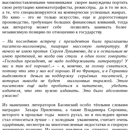
высокопоставленными чиновниками скорее вынуждены портить
свою репутацию кинематографисты, режиссёры, да и то не все,
а те, что специализируются на коммерчески успешных жанрах.
Но кино – это не только искусство, еще и дорогостоящее
производство, требующее больших финансовых вливаний, тогда
как литератор может себе позволить занимать более
независимую позицию по отношению к государству.
–
На последнюю встречу с президентом были приглашены
писатели-миллионеры, пишущие массовую литературу. Я
ничего не имею против Сергея Лукьяненко, да и к остальным не
имею претензий, но когда они стали в один голос говорить:
«Господин президент, не надо поддерживать литературу! У
нас и так всё хорошо!..»
–
я, конечно, за голову схватился,
потому что это у них всё хорошо. И во Франции, и в Германии
выделяются деньги на поддержку серьёзных писателей, у
которых никогда не будет миллионных тиражей. Этим
писателям ещё надо пробиться к читателю, убедить
издателя, что это нужно издавать. Это было абсолютно
ужасно!
Из нынешних литераторов Басинский особо тёплыми словами
наградил Захара Прилепина, а также Владимира Сорокина,
которого в прошлые годы много ругал, но в последнее время
стал относиться лучше – с холодным уважением, считает очень
одарённым, несмотря на многочисленные недостатки и спорную
жизненную позицию. Из наших земляков он отметил, конечно