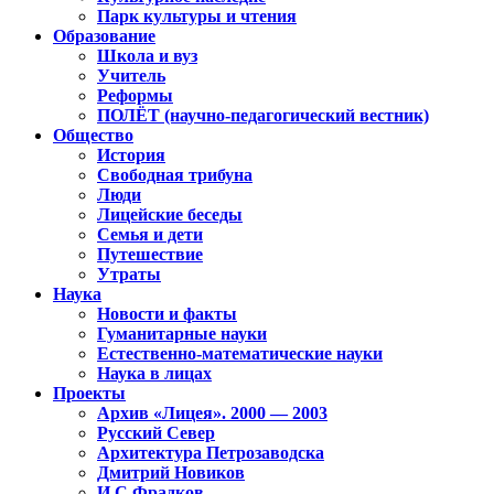
Парк культуры и чтения
Образование
Школа и вуз
Учитель
Реформы
ПОЛЁТ (научно-педагогический вестник)
Общество
История
Свободная трибуна
Люди
Лицейские беседы
Семья и дети
Путешествие
Утраты
Наука
Новости и факты
Гуманитарные науки
Естественно-математические науки
Наука в лицах
Проекты
Архив «Лицея». 2000 — 2003
Русский Север
Архитектура Петрозаводска
Дмитрий Новиков
И.С.Фрадков