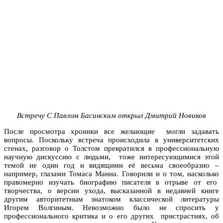
Встречу С Павлом Басинским открыл Дмитрий Новиков
После просмотра хроники все желающие могли задавать
вопросы. Поскольку встреча происходила в университетских
стенах, разговор о Толстом превратился в профессиональную
научную дискуссию с людьми, тоже интересующимися этой
темой не один год и видящими её весьма своеобразно –
например, глазами Томаса Манна. Говорили и о том, насколько
правомерно изучать биографию писателя в отрыве от его
творчества, о версии ухода, высказанной в недавней книге
другим авторитетным знатоком классической литературы
Игорем Волгиным. Невозможно было не спросить у
профессионального критика и о его других пристрастиях, об