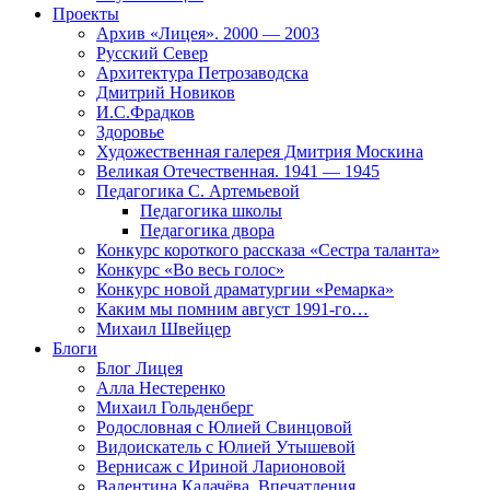
Проекты
Архив «Лицея». 2000 — 2003
Русский Север
Архитектура Петрозаводска
Дмитрий Новиков
И.С.Фрадков
Здоровье
Художественная галерея Дмитрия Москина
Великая Отечественная. 1941 — 1945
Педагогика С. Артемьевой
Педагогика школы
Педагогика двора
Конкурс короткого рассказа «Сестра таланта»
Конкурс «Во весь голос»
Конкурс новой драматургии «Ремарка»
Каким мы помним август 1991-го…
Михаил Швейцер
Блоги
Блог Лицея
Алла Нестеренко
Михаил Гольденберг
Родословная с Юлией Свинцовой
Видоискатель с Юлией Утышевой
Вернисаж с Ириной Ларионовой
Валентина Калачёва. Впечатления