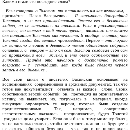
Какими стали его последние слова?
–
Если говорить о Толстом, то я занимаюсь им как человеком
, –
признаётся Павел Валерьевич. –
Я занимаюсь биографией
Толстого, а не его произведениями. Тексты его я бесконечно
люблю, но не занимаюсь их анализом. Если я рассматриваю
тексты, то только с той точки зрения, насколько они важны
для понимания Толстого как личности. Я вообще считаю, что
Толстой создал два великих произведения. Первое – это то,что
им написано и вошло в девяносто томов юбилейного собрания
сочинений, а второе – это он сам. Толстой создавал себя сам
на протяжении всей жизни, и это было особенностью его
личности. Причём это началось с достаточно раннего
возраста – с семнадцати лет, когда была сделана первая
запись в его дневнике…
Все свои книги о писателях Басинский основывает на
воспоминаниях современников и архивных документах, так что
готов как документалист отвечать за каждое слово. Своих
собственных версий событий он, претендуя на окончательную
истину, не выдвигает, но, погружаясь в материал, иногда
вынужден опровергать те версии, которые были созданы
предшественниками. Так, например, совершенно
несостоятельным оказалось предположение, будто Толстой
уходил из дома умирать. Если он и был к тому моменту болен,
то не настолько тяжело, чтобы не строить планов на будущее и
не делать набросков будущих – увы, так и не родившихся,