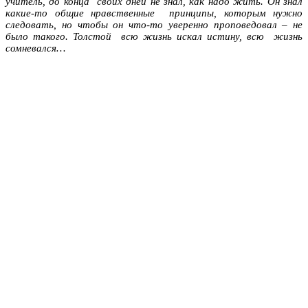
учитель, до конца своих дней не знал, как надо жить. Он знал
какие-то общие нравственные принципы, которым нужно
следовать, но чтобы он что-то уверенно проповедовал – не
было такого. Толстой всю жизнь искал истину, всю жизнь
сомневался…