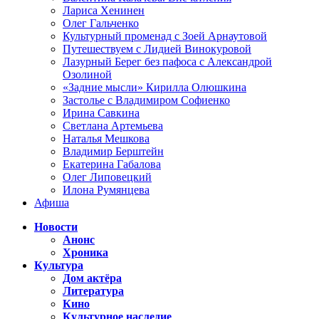
Лариса Хенинен
Олег Гальченко
Культурный променад с Зоей Арнаутовой
Путешествуем с Лидией Винокуровой
Лазурный Берег без пафоса с Александрой
Озолиной
«Задние мысли» Кирилла Олюшкина
Застолье с Владимиром Софиенко
Ирина Савкина
Светлана Артемьева
Наталья Мешкова
Владимир Берштейн
Екатерина Габалова
Олег Липовецкий
Илона Румянцева
Афиша
Новости
Анонс
Хроника
Культура
Дом актёра
Литература
Кино
Культурное наследие