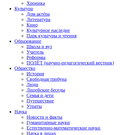
Хроника
Культура
Дом актёра
Литература
Кино
Культурное наследие
Парк культуры и чтения
Образование
Школа и вуз
Учитель
Реформы
ПОЛЁТ (научно-педагогический вестник)
Общество
История
Свободная трибуна
Люди
Лицейские беседы
Семья и дети
Путешествие
Утраты
Наука
Новости и факты
Гуманитарные науки
Естественно-математические науки
Наука в лицах