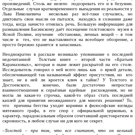
произведений. Столь же нелепо подозревать его и в безумии.
Отдельные случаи кратковременного выпадения из реальности у
Льва Николаевича несколько раз всё-таки случались, но
диктовать свои мысли он пытался, находясь в сознании даже
тогда, когда начисто отнялась речь. Большую информацию для
размышления Басинскому даёт посещение толстовского музея в
Ясной Поляне, изучение обстановки, личных вещей – в том
числе и тех, что не выставляются на всеобщее обозрение, а
просто бережно хранятся в запасниках.
Неоднократно в рассказе возникало упоминание о последней
недочитанной Толстым книге – второй части «Братьев
Карамазовых», которая и ныне лежит раскрытой на его столе.
Исследователь говорил о ней всего лишь как о яркой детали,
обеспечивающей так называемый эффект присутствия, но кто
знает, не в ней ли кроется ключ к тайне? У Толстого и
Достоевского, конечно, были достаточно непростые
взаимоотношения и серьёзные идейные расхождения, но не
могла ли какая-то строчка, какой-то образ стать последней
каплей для принятия неожиданного для многих решения? То,
что причины бегства уходят корнями в философские взгляды
мятежного графа, в его спор с официальной церковью, в
характер, парадоксальным образом сочетавший аристократизм и
скромность, в любом случае ни для кого не секрет.
–
Толстой – при том, что все считают, что он великий