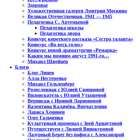
Здоровье
Художественная галерея Дмитрия Москина
Великая Отечественная. 1941 — 1945
Педагогика С. Артемьевой
Педагогика школы
Педагогика двора
Конкурс короткого рассказа «Сестра таланта»
Конкурс «Во весь голос»
Конкурс новой драматургии «Ремарка»
Каким мы помним август 1991-го…
Михаил Швейцер
Блоги
Блог Лицея
Алла Нестеренко
Михаил Гольденберг
Родословная с Юлией Свинцовой
Видоискатель с Юлией Утышевой
Вернисаж с Ириной Ларионовой
Валентина Калачёва. Впечатления
Лариса Хенинен
Олег Гальченко
Культурный променад с Зоей Арнаутовой
Путешествуем с Лидией Винокуровой
Лазурный Берег без пафоса с Александрой