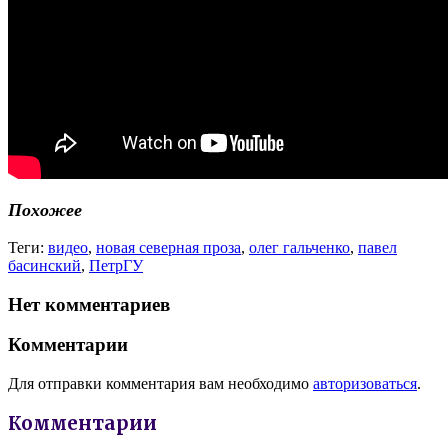
Похожее
Теги:
видео
,
новая северная проза
,
олег гальченко
,
павел
басинский
,
ПетрГУ
Нет комментариев
Комментарии
Для отправки комментария вам необходимо
авторизоваться
.
Комментарии