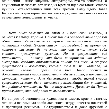
отношении к ныне живущим литераторам. Кто-то вспомнил о
спущенной несколько лет назад из Кремля идее составить список
лучших отечественных книг всех времён. Саму идею Павел
Басинский охарактеризовал как неплохую, чего не смог сказать о
её реальном воплощении в жизнь:
–
У меня была заметка об этом в «Российской газете», я
отнёсся к этому хорошо. Список мог бы определённым образом
объединить общество – экспертов, интеллигентов, просто
читающих людей. Нужен список произведений, не прочитав
которые или хотя бы не зная, что они есть, нельзя себя
считать культурным русским. Но в результате всё
провалилось, потому что было воспринято как задание
экспертам создать обязательный список для школ, а он уже
существовал – возможно, чего-то там и не хватало, но
основной «золотой срез» там был. Тогда составили
дополнительный список того, что туда не вошло, и получилась
глупость какая-то. Мне бы хотелось, чтобы такой список
существовал хотя бы в качестве рекомендации для учителей,
для рядовых читателей. Но не получилось. Даже когда Путин
приказывает, это всё равно не выполняется.
На вопрос об отношениях художника и власти, критик ответил,
что пока не замечал особо активного сотрудничества писателей
с правящим режимом. Сотрудничеством и даже дружбой с