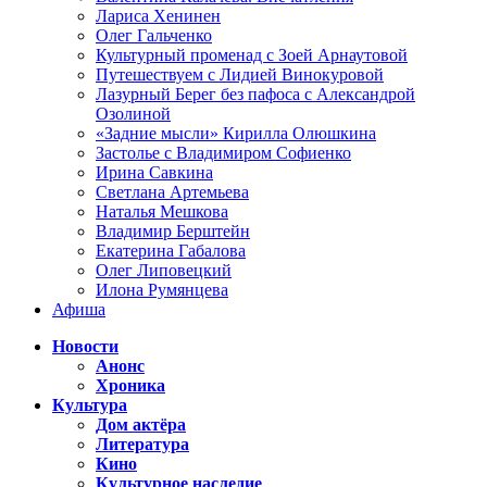
Лариса Хенинен
Олег Гальченко
Культурный променад с Зоей Арнаутовой
Путешествуем с Лидией Винокуровой
Лазурный Берег без пафоса с Александрой
Озолиной
«Задние мысли» Кирилла Олюшкина
Застолье с Владимиром Софиенко
Ирина Савкина
Светлана Артемьева
Наталья Мешкова
Владимир Берштейн
Екатерина Габалова
Олег Липовецкий
Илона Румянцева
Афиша
Новости
Анонс
Хроника
Культура
Дом актёра
Литература
Кино
Культурное наследие