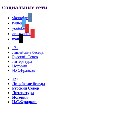
Социальные сети
vkontakte
twitter
youtube
zen-yandex
mail
12+
Лицейские беседы
Русский Север
Литература
История
И.С.Фрадков
12+
Лицейские беседы
Русский Север
Литература
История
И.С.Фрадков