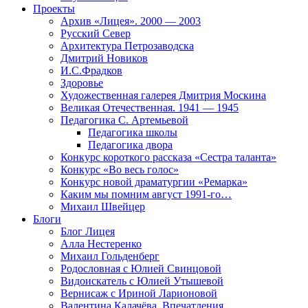
Проекты
Архив «Лицея». 2000 — 2003
Русский Север
Архитектура Петрозаводска
Дмитрий Новиков
И.С.Фрадков
Здоровье
Художественная галерея Дмитрия Москина
Великая Отечественная. 1941 — 1945
Педагогика С. Артемьевой
Педагогика школы
Педагогика двора
Конкурс короткого рассказа «Сестра таланта»
Конкурс «Во весь голос»
Конкурс новой драматургии «Ремарка»
Каким мы помним август 1991-го…
Михаил Швейцер
Блоги
Блог Лицея
Алла Нестеренко
Михаил Гольденберг
Родословная с Юлией Свинцовой
Видоискатель с Юлией Утышевой
Вернисаж с Ириной Ларионовой
Валентина Калачёва. Впечатления