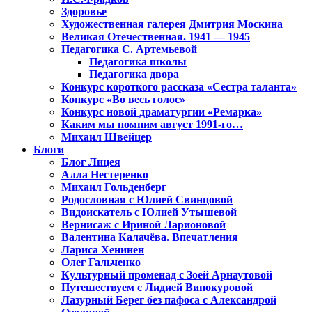
Здоровье
Художественная галерея Дмитрия Москина
Великая Отечественная. 1941 — 1945
Педагогика С. Артемьевой
Педагогика школы
Педагогика двора
Конкурс короткого рассказа «Сестра таланта»
Конкурс «Во весь голос»
Конкурс новой драматургии «Ремарка»
Каким мы помним август 1991-го…
Михаил Швейцер
Блоги
Блог Лицея
Алла Нестеренко
Михаил Гольденберг
Родословная с Юлией Свинцовой
Видоискатель с Юлией Утышевой
Вернисаж с Ириной Ларионовой
Валентина Калачёва. Впечатления
Лариса Хенинен
Олег Гальченко
Культурный променад с Зоей Арнаутовой
Путешествуем с Лидией Винокуровой
Лазурный Берег без пафоса с Александрой