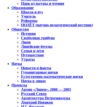
Парк культуры и чтения
Образование
Школа и вуз
Учитель
Реформы
ПОЛЁТ (научно-педагогический вестник)
Общество
История
Свободная трибуна
Люди
Лицейские беседы
Семья и дети
Путешествие
Утраты
Наука
Новости и факты
Гуманитарные науки
Естественно-математические науки
Наука в лицах
Проекты
Архив «Лицея». 2000 — 2003
Русский Север
Архитектура Петрозаводска
Дмитрий Новиков
И.С.Фрадков