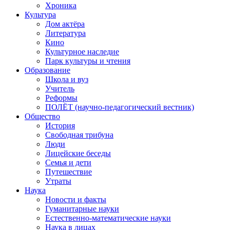
Хроника
Культура
Дом актёра
Литература
Кино
Культурное наследие
Парк культуры и чтения
Образование
Школа и вуз
Учитель
Реформы
ПОЛЁТ (научно-педагогический вестник)
Общество
История
Свободная трибуна
Люди
Лицейские беседы
Семья и дети
Путешествие
Утраты
Наука
Новости и факты
Гуманитарные науки
Естественно-математические науки
Наука в лицах