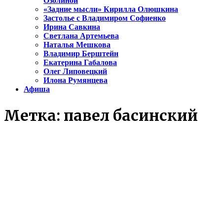
Озолиной
«Задние мысли» Кирилла Олюшкина
Застолье с Владимиром Софиенко
Ирина Савкина
Светлана Артемьева
Наталья Мешкова
Владимир Берштейн
Екатерина Габалова
Олег Липовецкий
Илона Румянцева
Афиша
Метка:
павел басинский