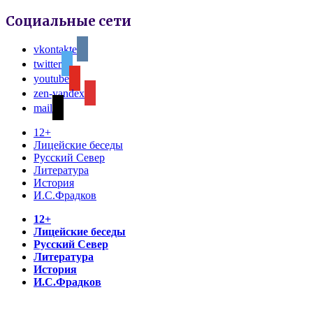
Социальные сети
vkontakte
twitter
youtube
zen-yandex
mail
12+
Лицейские беседы
Русский Север
Литература
История
И.С.Фрадков
12+
Лицейские беседы
Русский Север
Литература
История
И.С.Фрадков