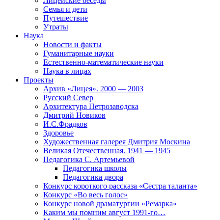
Лицейские беседы
Семья и дети
Путешествие
Утраты
Наука
Новости и факты
Гуманитарные науки
Естественно-математические науки
Наука в лицах
Проекты
Архив «Лицея». 2000 — 2003
Русский Север
Архитектура Петрозаводска
Дмитрий Новиков
И.С.Фрадков
Здоровье
Художественная галерея Дмитрия Москина
Великая Отечественная. 1941 — 1945
Педагогика С. Артемьевой
Педагогика школы
Педагогика двора
Конкурс короткого рассказа «Сестра таланта»
Конкурс «Во весь голос»
Конкурс новой драматургии «Ремарка»
Каким мы помним август 1991-го…