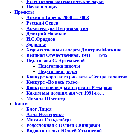
Естественно-математические науки
Наука в лицах
Проекты
Архив «Лицея». 2000 — 2003
Русский Север
Архитектура Петрозаводска
Дмитрий Новиков
И.С.Фрадков
Здоровье
Художественная галерея Дмитрия Москина
Великая Отечественная. 1941 — 1945
Педагогика С. Артемьевой
Педагогика школы
Педагогика двора
Конкурс короткого рассказа «Сестра таланта»
Конкурс «Во весь голос»
Конкурс новой драматургии «Ремарка»
Каким мы помним август 1991-го…
Михаил Швейцер
Блоги
Блог Лицея
Алла Нестеренко
Михаил Гольденберг
Родословная с Юлией Свинцовой
Видоискатель с Юлией Утышевой