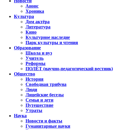
Новости
Анонс
Хроника
Культура
Дом актёра
Литература
Кино
Культурное наследие
Парк культуры и чтения
Образование
Школа и вуз
Учитель
Реформы
ПОЛЁТ (научно-педагогический вестник)
Общество
История
Свободная трибуна
Люди
Лицейские беседы
Семья и дети
Путешествие
Утраты
Наука
Новости и факты
Гуманитарные науки