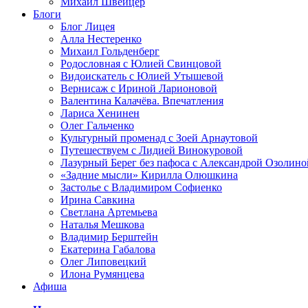
Михаил Швейцер
Блоги
Блог Лицея
Алла Нестеренко
Михаил Гольденберг
Родословная с Юлией Свинцовой
Видоискатель с Юлией Утышевой
Вернисаж с Ириной Ларионовой
Валентина Калачёва. Впечатления
Лариса Хенинен
Олег Гальченко
Культурный променад с Зоей Арнаутовой
Путешествуем с Лидией Винокуровой
Лазурный Берег без пафоса с Александрой Озолино
«Задние мысли» Кирилла Олюшкина
Застолье с Владимиром Софиенко
Ирина Савкина
Светлана Артемьева
Наталья Мешкова
Владимир Берштейн
Екатерина Габалова
Олег Липовецкий
Илона Румянцева
Афиша