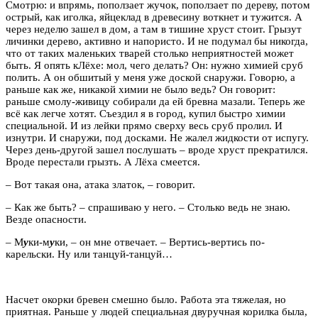
Смотрю: и впрямь, поползает жучок, поползает по дереву, потом
острый, как иголка, яйцеклад в древесину воткнет и тужится. А
через неделю зашел в дом, а там в тишине хруст стоит. Грызут
личинки дерево, активно и напористо. И не подумал бы никогда,
что от таких маленьких тварей столько неприятностей может
быть. Я опять кЛёхе: мол, чего делать? Он: нужно химией сруб
полить. А он обшитый у меня уже доской снаружи. Говорю, а
раньше как же, никакой химии не было ведь? Он говорит:
раньше смолу-живицу собирали да ей бревна мазали. Теперь же
всё как легче хотят. Съездил я в город, купил быстро химии
специальной. И из лейки прямо сверху весь сруб пролил. И
изнутри. И снаружи, под досками. Не жалел жидкости от испугу.
Через день-другой зашел послушать – вроде хруст прекратился.
Вроде перестали грызть. А Лёха смеется.
– Вот такая она, атака златок, – говорит.
– Как же быть? – спрашиваю у него. – Столько ведь не знаю.
Везде опасности.
– М
у
ки-м
у
ки, – он мне отвечает. – Вертись-вертись по-
карельски. Ну или танцуй-танцуй…
Насчет окорки бревен смешно было. Работа эта тяжелая, но
приятная. Раньше у людей специальная двуручная корилка была,