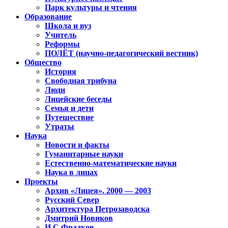
Парк культуры и чтения
Образование
Школа и вуз
Учитель
Реформы
ПОЛЁТ (научно-педагогический вестник)
Общество
История
Свободная трибуна
Люди
Лицейские беседы
Семья и дети
Путешествие
Утраты
Наука
Новости и факты
Гуманитарные науки
Естественно-математические науки
Наука в лицах
Проекты
Архив «Лицея». 2000 — 2003
Русский Север
Архитектура Петрозаводска
Дмитрий Новиков
И.С.Фрадков