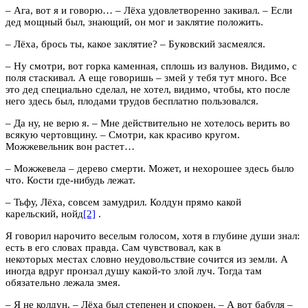
– Ага, вот я и говорю… – Лёха удовлетворенно закивал. – Если
дед мощный был, знающий, он мог и заклятие положить.
– Лёха, брось ты, какое заклятие? – Буковский засмеялся.
– Ну смотри, вот горка каменная, сплошь из валунов. Видимо, с
поля стаскивал. А еще говоришь – змей у тебя тут много. Все
это дед специально сделал, не хотел, видимо, чтобы, кто после
него здесь был, плодами трудов бесплатно пользовался.
– Да ну, не верю я. – Мне действительно не хотелось верить во
всякую чертовщину. – Смотри, как красиво кругом.
Можжевельник вон растет…
– Можжевела – дерево смерти. Может, и нехорошее здесь было
что. Кости где-нибудь лежат.
– Тьфу, Лёха, совсем замудрил. Колдун прямо какой
карельский, нойд
[2]
.
Я говорил нарочито веселым голосом, хотя в глубине души знал:
есть в его словах правда. Сам чувствовал, как в
некоторых местах словно неудовольствие сочится из земли. А
иногда вдруг пронзал душу какой-то злой луч. Тогда там
обязательно лежала змея.
– Я не колдун. – Лёха был степенен и спокоен. – А вот бабуля –