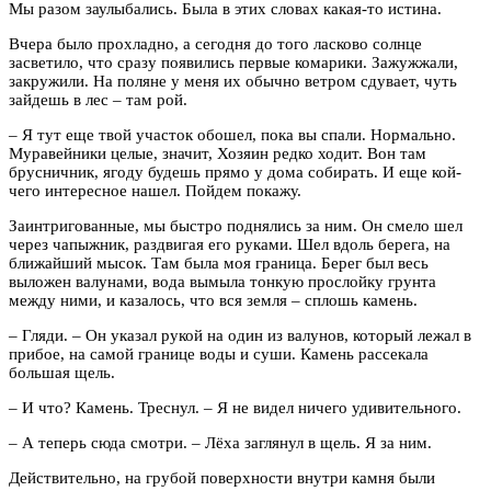
Мы разом заулыбались. Была в этих словах какая-то истина.
Вчера было прохладно, а сегодня до того ласково солнце
засветило, что сразу появились первые комарики. Зажужжали,
закружили. На поляне у меня их обычно ветром сдувает, чуть
зайдешь в лес – там рой.
– Я тут еще твой участок обошел, пока вы спали. Нормально.
Муравейники целые, значит, Хозяин редко ходит. Вон там
брусничник, ягоду будешь прямо у дома собирать. И еще кой-
чего интересное нашел. Пойдем покажу.
Заинтригованные, мы быстро поднялись за ним. Он смело шел
через чапыжник, раздвигая его руками. Шел вдоль берега, на
ближайший мысок. Там была моя граница. Берег был весь
выложен валунами, вода вымыла тонкую прослойку грунта
между ними, и казалось, что вся земля – сплошь камень.
– Гляди. – Он указал рукой на один из валунов, который лежал в
прибое, на самой границе воды и суши. Камень рассекала
большая щель.
– И что? Камень. Треснул. – Я не видел ничего удивительного.
– А теперь сюда смотри. – Лёха заглянул в щель. Я за ним.
Действительно, на грубой поверхности внутри камня были