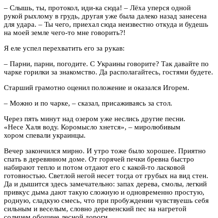
– Слышь, ты, протокол, иди-ка сюда! – Лёха уперся одной
рукой рыхлому в грудь, другая уже была далеко назад занесена
для удара. – Ты чего, приехал сюда неизвестно откуда и будешь
на моей земле чего-то мне говорить?!
Я еле успел перехватить его за рукав:
– Парни, парни, погодите. С Украины говорите? Так давайте по
чарке горилки за знакомство. Да располагайтесь, гостями будете.
Старший грамотно оценил положение и оказался Игорем.
– Можно и по чарке, – сказал, присаживаясь за стол.
Через пять минут над озером уже неслись другие песни.
«Несе Халя воду. Коромысло хнется», – миролюбивым
хором спевали украинцы.
Вечер закончился мирно. И утро тоже было хорошее. Приятно
спать в деревянном доме. От горячей печки бревна быстро
набирают тепло и потом отдают его с какой-то ласковой
готовностью. Светлой негой несет тогда от грубых на вид стен.
Да и дышится здесь замечательно: запах дерева, смолы, легкий
привкус дыма дают такую сложную и одновременно простую,
родную, сладкую смесь, что при пробуждении чувствуешь себя
сильным и веселым, словно деревенский пес на нагретой
солнцем обочине лесной дороги.