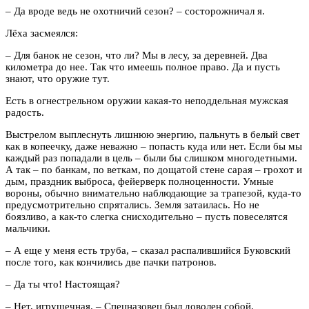
– Да вроде ведь не охотничий сезон? – состорожничал я.
Лёха засмеялся:
– Для банок не сезон, что ли? Мы в лесу, за деревней. Два
километра до нее. Так что имеешь полное право. Да и пусть
знают, что оружие тут.
Есть в огнестрельном оружии какая-то неподдельная мужская
радость.
Выстрелом выплеснуть лишнюю энергию, пальнуть в белый свет
как в копеечку, даже неважно – попасть куда или нет. Если бы мы
каждый раз попадали в цель – были бы слишком многодетными.
А так – по банкам, по веткам, по дощатой стене сарая – грохот и
дым, праздник выброса, фейерверк полноценности. Умные
вороны, обычно внимательно наблюдающие за трапезой, куда-то
предусмотрительно спрятались. Земля затаилась. Но не
боязливо, а как-то слегка снисходительно – пусть повеселятся
мальчики.
– А еще у меня есть труба, – сказал распалившийся Буковский
после того, как кончились две пачки патронов.
– Да ты что! Настоящая?
– Нет, игрушечная. – Спецназовец был доволен собой.