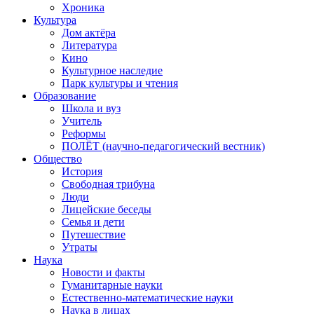
Хроника
Культура
Дом актёра
Литература
Кино
Культурное наследие
Парк культуры и чтения
Образование
Школа и вуз
Учитель
Реформы
ПОЛЁТ (научно-педагогический вестник)
Общество
История
Свободная трибуна
Люди
Лицейские беседы
Семья и дети
Путешествие
Утраты
Наука
Новости и факты
Гуманитарные науки
Естественно-математические науки
Наука в лицах