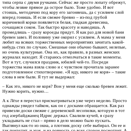
типа серпа с двумя ручками. Сейчас же просто лопату обрежут,
чтобы лезвие прямое да острое было. Тоже удобно. И вот
стоишь, методично под кору его загоняешь, да с усилием слой
вперед гонишь. И если свежее бревно – из-под грубой
коричневой корки появляется белая, гладкая древесина,
сочащаяся соком. Так быстро красоту и наводишь. А
промедлишь – сразу короеды придут. Я как раз для новой бани
бревен завез. И половину уже окорил с усилием. А мама у меня
любит на всяких торжественных мероприятиях зачитать какой-
нибудь стих по случаю. Смешные они обычно бывают, нелепые,
но очень культурные. Она их, как правило, в разных женских
журналах находит. Я стараюсь отмолчаться в такие моменты.
Вот и тут, случился праздник, юбилей чей-то. Посреди
торжества мама взяла слово и с чувством прочитала заранее
подготовленное стихотворение. «Я иду, никого не коря» – такие
слова в нем были. Я тут не выдержал:
– Как это, никого не коря? Вон у меня еще сколько бревен лежит.
Нужно корить, нужно…
А к Лёхе я перестал присматриваться уже через неделю. Просто
однажды увидел тайком, как он с досками обращается. Как раз
привезли доски свежие с деревенской лесопилки, которую в тот
год азербайджанец Идрис держал. Свалили кучей, я сразу
укладывать не стал – прямо в дело можно было пускать.
Выглянул как-то из окна, а плотник доску себе выбирал. Он ее и
так покрутит, и эдак, и на ровность со всех сторон посмотрит. А