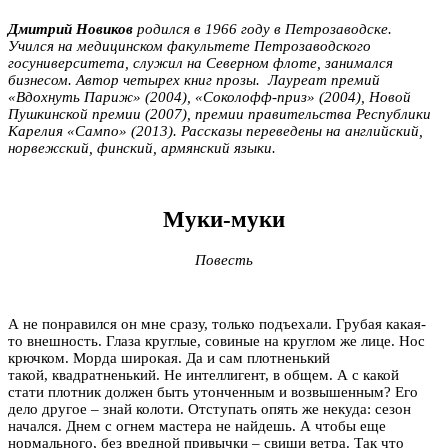
Дмитрий Новиков
родился в 1966 году в Петрозаводске.
Учился на медицинском факультете Петрозаводского
госуниверситета, служил на Северном флоте, занимался
бизнесом. Автор четырех книг прозы. Лауреат премий
«Вдохнуть Париж» (2004), «Соколофф-приз» (2004), Новой
Пушкинской премии (2007), премии правительства Республики
Карелия «Сампо» (2013). Рассказы переведены на английский,
норвежский, финский, армянский языки.
Муки-муки
Повесть
А не понравился он мне сразу, только подъехали. Грубая какая-
то внешность. Глаза круглые, совиные на круглом же лице. Нос
крючком. Морда широкая. Да и сам плотненький
такой, квадратненький. Не интеллигент, в общем. А с какой
стати плотник должен быть утонченным и возвышенным? Его
дело другое – знай колоти. Отступать опять же некуда: сезон
начался. Днем с огнем мастера не найдешь. А чтобы еще
нормального, без вредной привычки – свищи ветра. Так что