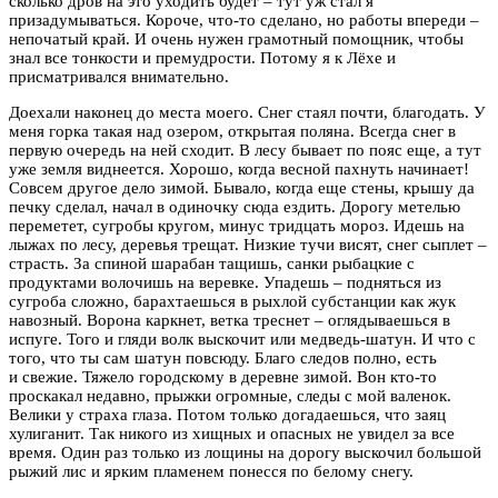
сколько дров на это уходить будет – тут уж стал я
призадумываться. Короче, что-то сделано, но работы впереди –
непочатый край. И очень нужен грамотный помощник, чтобы
знал все тонкости и премудрости. Потому я к Лёхе и
присматривался внимательно.
Доехали наконец до места моего. Снег стаял почти, благодать. У
меня горка такая над озером, открытая поляна. Всегда снег в
первую очередь на ней сходит. В лесу бывает по пояс еще, а тут
уже земля виднеется. Хорошо, когда весной пахнуть начинает!
Совсем другое дело зимой. Бывало, когда еще стены, крышу да
печку сделал, начал в одиночку сюда ездить. Дорогу метелью
переметет, сугробы кругом, минус тридцать мороз. Идешь на
лыжах по лесу, деревья трещат. Низкие тучи висят, снег сыплет –
страсть. За спиной шарабан тащишь, санки рыбацкие с
продуктами волочишь на веревке. Упадешь – подняться из
сугроба сложно, барахтаешься в рыхлой субстанции как жук
навозный. Ворона каркнет, ветка треснет – оглядываешься в
испуге. Того и гляди волк выскочит или медведь-шатун. И что с
того, что ты сам шатун повсюду. Благо следов полно, есть
и свежие. Тяжело городскому в деревне зимой. Вон кто-то
проскакал недавно, прыжки огромные, следы с мой валенок.
Велики у страха глаза. Потом только догадаешься, что заяц
хулиганит. Так никого из хищных и опасных не увидел за все
время. Один раз только из лощины на дорогу выскочил большой
рыжий лис и ярким пламенем понесся по белому снегу.