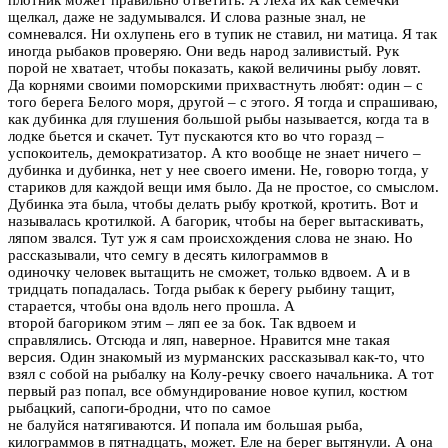
плотник может правильно ответить. А Лёха их как семечки
щелкал, даже не задумывался. И слова разные знал, не
сомневался. Ни охлупень его в тупик не ставил, ни матица. Я так
иногда рыбаков проверяю. Они ведь народ заливистый. Рук
порой не хватает, чтобы показать, какой величины рыбу ловят.
Да корнями своими поморскими прихвастнуть любят: один – с
того берега Белого моря, другой – с этого. Я тогда и спрашиваю,
как дубинка для глушения большой рыбы называется, когда та в
лодке бьется и скачет. Тут пускаются кто во что горазд –
успокоитель, демократизатор. А кто вообще не знает ничего –
дубинка и дубинка, нет у нее своего имени. Не, говорю тогда, у
стариков для каждой вещи имя было. Да не простое, со смыслом.
Дубинка эта была, чтобы делать рыбу кроткой, кротить. Вот и
называлась кротилкой. А багорик, чтобы на берег вытаскивать,
ляпом звался. Тут уж я сам происхождения слова не знаю. Но
рассказывали, что семгу в десять килограммов в
одиночку человек вытащить не сможет, только вдвоем. А и в
тридцать попадалась. Тогда рыбак к берегу рыбину тащит,
старается, чтобы она вдоль него прошла. А
второй багориком этим – ляп ее за бок. Так вдвоем и
справлялись. Отсюда и ляп, наверное. Нравится мне такая
версия. Один знакомый из мурманских рассказывал как-то, что
взял с собой на рыбалку на Колу-речку своего начальника. А тот
первый раз попал, все обмундирование новое купил, костюм
рыбацкий, сапоги-бродни, что по самое
не балуйся натягиваются. И попала им большая рыба,
килограммов в пятнадцать, может. Еле на берег вытянули. А она