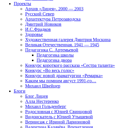
Проекты
Архив «Лицея». 2000 — 2003
Русский Север
Архитектура Петрозаводска
Дмитрий Новиков
И.С.Фрадков
Здоровье
Художественная галерея Дмитрия Москина
Великая Отечественная. 1941 — 1945
Педагогика С. Артемьевой
Педагогика школы
Педагогика двора
Конкурс короткого рассказа «Сестра таланта»
Конкурс «Во весь голос»
Конкурс новой драматургии «Ремарка»
Каким мы помним август 1991-го…
Михаил Швейцер
Блоги
Блог Лицея
Алла Нестеренко
Михаил Гольденберг
Родословная с Юлией Свинцовой
Видоискатель с Юлией Утышевой
Вернисаж с Ириной Ларионовой
Валентина Калачёва. Впечатления