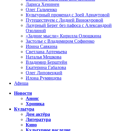
Лариса Хенинен
Олег Гальченко
Культурный променад с Зоей Арнаутовой
Путешествуем с Лидией Винокуровой
Лазурный Берег без пафоса с Александрой
Озолиной
«Задние мысли» Кирилла Олюшкина
Застолье с Владимиром Софиенко
Ирина Савкина
Светлана Артемьева
Наталья Мешкова
Владимир Берштейн
Екатерина Габалова
Олег Липовецкий
Илона Румянцева
Афиша
Новости
Анонс
Хроника
Культура
Дом актёра
Литература
Кино
Культурное наследие