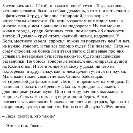
Заселились мы с Лёхой, и начался новый сезон. Тогда казалось,
что очень тяжело было, а сейчас думаешь, что это и есть счастье
– физический труд, общение с природой, разговоры с
интересным человеком. Он ведь возрастом помладше меня, а
многое знал, о чем я раньше и не подозревал. Ну как можно,
живя в городе, среди бетонных стен, помыслить об опасности
златок. Я думал – сруб стоит, крепкий, новый, надежный. У
Коли, местного карела, спросил: нужно ли покрывать чем? А нет,
не нужно, говорит, и так все хорошо будет. Я и поверил. Лёха же
сразу спросил, не боюсь ли я атаки златок. Я впервые про них
услышал, неведомые существа какие-то, будто марсианские
разведчики. Не боюсь, говорю легкомысленно, опираясь душой
на Колин опыт. И вот в конце мая сижу у дома, ничего не
подозревая, и вдруг вижу, как из леса целой тучей летят жучки.
Маленькие такие, симпатичные. Спинка блестящая,
от сиреневой до фиолетовой. Летят – и прямиком на мой дом. И
начинают ползать по бревнам. Ладно, короедов все знают, с
длиннющими усами жуки. Они под кору личинок высаживают,
жирных, белых. На них лещ еще хорошо берет. А эти
неизвестные, активные. Я сначала не очень испугался, бревна-то
окоренные, сухие, смолистые. Но на всякий случай Лёху позвал:
– Лёха, смотри, кто такие?
– Это златки. Гляди.