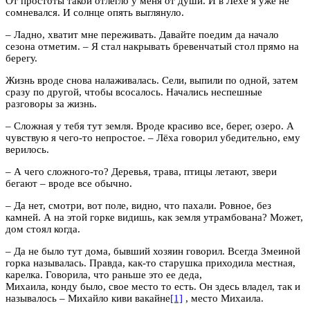
От простоты такой отлегло у меня от души. И в Лёхе я уже не
сомневался. И солнце опять выглянуло.
– Ладно, хватит мне переживать. Давайте поедим да начало
сезона отметим. – Я стал накрывать бревенчатый стол прямо на
берегу.
Жизнь вроде снова налаживалась. Сели, выпили по одной, затем
сразу по другой, чтобы всосалось. Начались неспешные
разговоры за жизнь.
– Сложная у тебя тут земля. Вроде красиво все, берег, озеро. А
чувствую я чего-то непростое. – Лёха говорил убедительно, ему
верилось.
– А чего сложного-то? Деревья, трава, птицы летают, звери
бегают – вроде все обычно.
– Да нет, смотри, вот поле, видно, что пахали. Ровное, без
камней. А на этой горке видишь, как земля утрамбована? Может,
дом стоял когда.
– Да не было тут дома, бывший хозяин говорил. Всегда Змеиной
горка называлась. Правда, как-то старушка приходила местная,
карелка. Говорила, что раньше это ее деда,
Михаила, конду было, свое место то есть. Он здесь владел, так и
называлось – Михайло киви вакайне
[1]
, место Михаила.