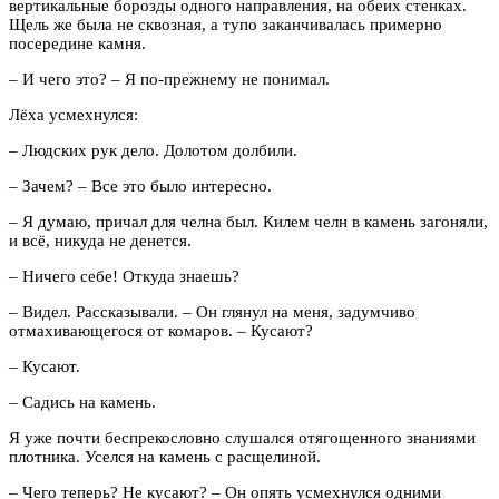
вертикальные борозды одного направления, на обеих стенках.
Щель же была не сквозная, а тупо заканчивалась примерно
посередине камня.
– И чего это? – Я по-прежнему не понимал.
Лёха усмехнулся:
– Людских рук дело. Долотом долбили.
– Зачем? – Все это было интересно.
– Я думаю, причал для челна был. Килем челн в камень загоняли,
и всё, никуда не денется.
– Ничего себе! Откуда знаешь?
– Видел. Рассказывали. – Он глянул на меня, задумчиво
отмахивающегося от комаров. – Кусают?
– Кусают.
– Садись на камень.
Я уже почти беспрекословно слушался отягощенного знаниями
плотника. Уселся на камень с расщелиной.
– Чего теперь? Не кусают? – Он опять усмехнулся одними