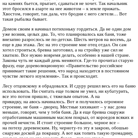
на камнях бьется, прыгает, сдаваться не хочет. Так начальник
этот бросился в азарте на нее животом – к земле прижать.
Хвостом, говорит, так дала, что бродни с него слетели… Вот
такая рыбалка бывает.
Домом своим я начинал потихоньку гордиться. Да не один дом
уже возник, целых два. То, что планировалось как баня, тоже
внезапно разрослось не по-детски. Шесть метров на восемь, да
еще в два этажа. Лес на это строение мне отец отдал. Он сам
хотел строиться, бревна заготовил, а на стройку уже сил не
хватило. Все нужно вовремя делать, особенно в нашей стране.
Законы чуть не каждый день меняются. Где-то прочитал старую
фразу, еще дореволюционную: «Правительство российское
принимает такие решения, что народ находится в постоянном
чувстве легкого изумления». Так и происходит.
Лесу отцовскому я обрадовался. И сдуру решил весь его на баню
использовать. Ни считать еще толком не умел, ни кубатурить,
все это потом пришло, с тяжелым опытом. А на
прикидку, на авось начиналось. Вот и получилось огромное
строение, не баня – дворец. Местные хихикают – у нас дома
меньше, говорят, чем у тебя баня. Да я еще бревна снаружи
отработанным машинным маслом покрыл, от короедов всяких и
прочей нечисти. И стоит строение большое, черное все –
на потеху деревенским. Ну, черноту-то эту я закрою, обошью
снаружи доской да покрашу. А вот как топить такую громадину,