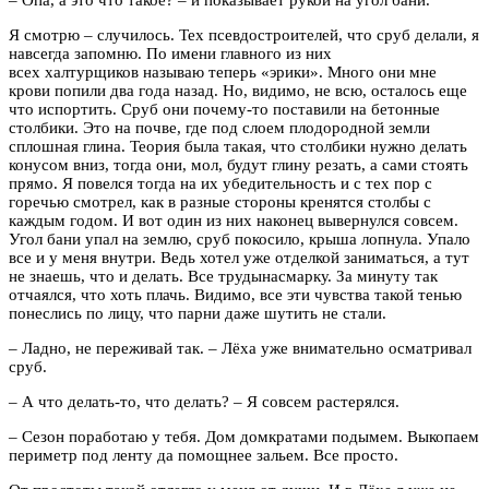
– Опа, а это что такое? – и показывает рукой на угол бани.
Я смотрю – случилось. Тех псевдостроителей, что сруб делали, я
навсегда запомню. По имени главного из них
всех халтурщиков называю теперь «эрики». Много они мне
крови попили два года назад. Но, видимо, не всю, осталось еще
что испортить. Сруб они почему-то поставили на бетонные
столбики. Это на почве, где под слоем плодородной земли
сплошная глина. Теория была такая, что столбики нужно делать
конусом вниз, тогда они, мол, будут глину резать, а сами стоять
прямо. Я повелся тогда на их убедительность и с тех пор с
горечью смотрел, как в разные стороны кренятся столбы с
каждым годом. И вот один из них наконец вывернулся совсем.
Угол бани упал на землю, сруб покосило, крыша лопнула. Упало
все и у меня внутри. Ведь хотел уже отделкой заниматься, а тут
не знаешь, что и делать. Все трудынасмарку. За минуту так
отчаялся, что хоть плачь. Видимо, все эти чувства такой тенью
понеслись по лицу, что парни даже шутить не стали.
– Ладно, не переживай так. – Лёха уже внимательно осматривал
сруб.
– А что делать-то, что делать? – Я совсем растерялся.
– Сезон поработаю у тебя. Дом домкратами подымем. Выкопаем
периметр под ленту да помощнее зальем. Все просто.