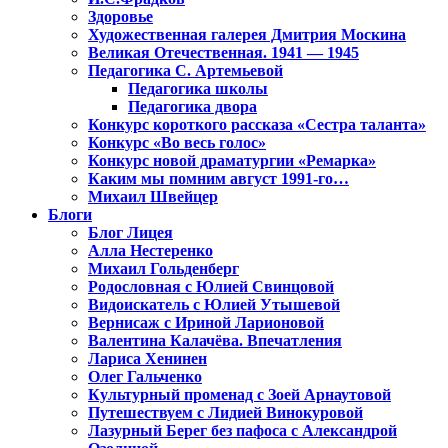
Здоровье
Художественная галерея Дмитрия Москина
Великая Отечественная. 1941 — 1945
Педагогика С. Артемьевой
Педагогика школы
Педагогика двора
Конкурс короткого рассказа «Сестра таланта»
Конкурс «Во весь голос»
Конкурс новой драматургии «Ремарка»
Каким мы помним август 1991-го…
Михаил Швейцер
Блоги
Блог Лицея
Алла Нестеренко
Михаил Гольденберг
Родословная с Юлией Свинцовой
Видоискатель с Юлией Утышевой
Вернисаж с Ириной Ларионовой
Валентина Калачёва. Впечатления
Лариса Хенинен
Олег Гальченко
Культурный променад с Зоей Арнаутовой
Путешествуем с Лидией Винокуровой
Лазурный Берег без пафоса с Александрой