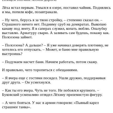
Лёха встал первым. Умылся в озере, поставил чайник. Поднялись
и мы, попили кофе, позавтракали.
– Ну чего, берусь я за твою стройку, – степенно сказал он. –
Страшного ничего нет. Подниму сруб на домкратах. Выкопаю
канаву под ленту. Я в саперах служил, копать люблю. Опалубку
выставлю. Арматуру сварю. А заливать сам будешь, покажу как.
Полсезона займет.
– Полсезона? А дальше? – Я уже начинал доверять плотнику, не
хотелось его отпускать. – Может, и баню мне правильную
выстроишь?
– Подумаем насчет бани. Начнем работать, потом скажу.
И правильно, чего торопиться с обещаниями.
– Я вчера еще с гостями посидел. Ушли дружно, поддерживая
друг друга. – Он усмехнулся.
– Как ты его вчера. Чуть не того. Не побоялся крупного. –
Буковский усмешливо оглядел Лёхину приземистую фигуру.
– А чего бояться. У нас в армии говорили: «Пьяный карел
страшнее танка».