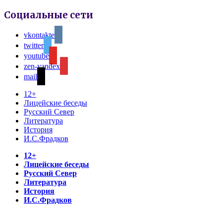
Социальные сети
vkontakte
twitter
youtube
zen-yandex
mail
12+
Лицейские беседы
Русский Север
Литература
История
И.С.Фрадков
12+
Лицейские беседы
Русский Север
Литература
История
И.С.Фрадков