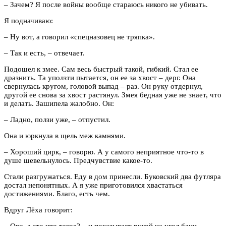
– Зачем? Я после войны вообще стараюсь никого не убивать.
Я подначиваю:
– Ну вот, а говорил «спецназовец не тряпка».
– Так и есть, – отвечает.
Подошел к змее. Сам весь быстрый такой, гибкий. Стал ее
дразнить. Та уползти пытается, он ее за хвост – дерг. Она
свернулась кругом, головой выпад – раз. Он руку отдернул,
другой ее снова за хвост растянул. Змея бедная уже не знает, что
и делать. Зашипела жалобно. Он:
– Ладно, ползи уже, – отпустил.
Она и юркнула в щель меж камнями.
– Хороший цирк, – говорю. А у самого неприятное что-то в
душе шевельнулось. Предчувствие какое-то.
Стали разгружаться. Еду в дом принесли. Буковский два футляра
достал непонятных. А я уже приготовился хвастаться
достижениями. Благо, есть чем.
Вдруг Лёха говорит: