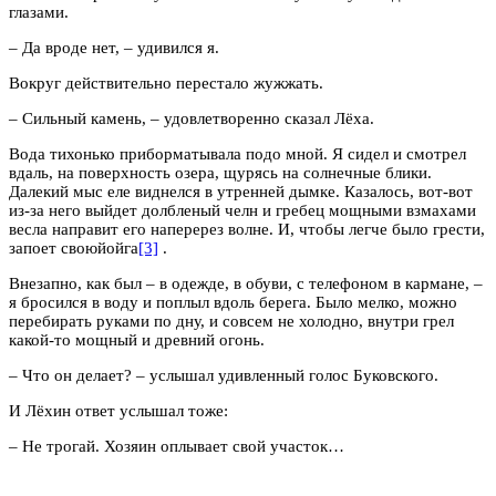
глазами.
– Да вроде нет, – удивился я.
Вокруг действительно перестало жужжать.
– Сильный камень, – удовлетворенно сказал Лёха.
Вода тихонько приборматывала подо мной. Я сидел и смотрел
вдаль, на поверхность озера, щурясь на солнечные блики.
Далекий мыс еле виднелся в утренней дымке. Казалось, вот-вот
из-за него выйдет долбленый челн и гребец мощными взмахами
весла направит его наперерез волне. И, чтобы легче было грести,
запоет своюйойга
[3]
.
Внезапно, как был – в одежде, в обуви, с телефоном в кармане, –
я бросился в воду и поплыл вдоль берега. Было мелко, можно
перебирать руками по дну, и совсем не холодно, внутри грел
какой-то мощный и древний огонь.
– Что он делает? – услышал удивленный голос Буковского.
И Лёхин ответ услышал тоже:
– Не трогай. Хозяин оплывает свой участок…