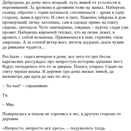
Добредешь до дому весь мокрый, чуть живой от усталости и
переживаний. За дровами в дровяник тоже на лыжах. Наберешь
охапку, обратно с горки катишься, споткнешься – дрова в одну
сторону, лыжи в другую. И смех и грех. Наконец зайдешь в дом
промерзший, печку затопишь, сам в одежде прямо на плиту
сядешь, греешься. Чуть закемаришь, глядишь – куртку сзади уже
прожег. Наберешь кирпичей теплых, что на печке лежат, в
кровать с собой возьмешь. Прижмешься к ним, горячим, глаза
закроешь. А за стеной ветер воет, метель шуршит, шаги чужие
да рявканье чудится…
Раз было – сидел вечером в доме, все чего-то про бесов
карельских рассуждал, про непростую историю здешних мест.
Вдруг почудилось что-то за дверью. Пошел, открыл. Сидит на
снегу черная кошка. В деревне три дома жилых зимой, да
километра два идти до них по лесу.
– Ты чья? – спрашиваю.
Та:
– Мяу.
Повернулась и пошла не торопясь в лес, в другую сторону от
деревни.
«Непросто, непросто всё здесь», – подумалось тогда.