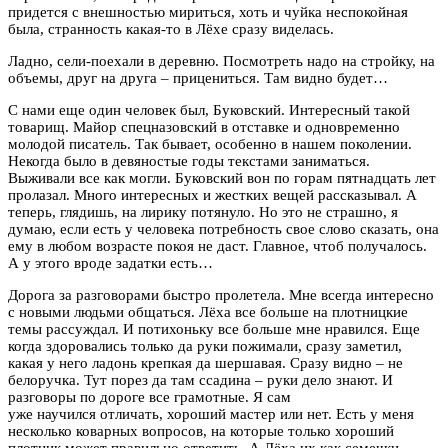
придется с внешностью мириться, хоть и чуйка неспокойная
была, странность какая-то в Лёхе сразу виделась.
Ладно, сели-поехали в деревню. Посмотреть надо на стройку, на
объемы, друг на друга – прицениться. Там видно будет…
С нами еще один человек был, Буковский. Интересный такой
товарищ. Майор спецназовский в отставке и одновременно
молодой писатель. Так бывает, особенно в нашем поколении.
Некогда было в девяностые годы текстами заниматься.
Выживали все как могли. Буковский вон по горам пятнадцать лет
пролазал. Много интересных и жестких вещей рассказывал. А
теперь, глядишь, на лирику потянуло. Но это не страшно, я
думаю, если есть у человека потребность свое слово сказать, она
ему в любом возрасте покоя не даст. Главное, чтоб получалось.
А у этого вроде задатки есть…
Дорога за разговорами быстро пролетела. Мне всегда интересно
с новыми людьми общаться. Лёха все больше на плотницкие
темы рассуждал. И потихоньку все больше мне нравился. Еще
когда здоровались только да руки пожимали, сразу заметил,
какая у него ладонь крепкая да шершавая. Сразу видно – не
белоручка. Тут порез да там ссадина – руки дело знают. И
разговоры по дороге все грамотные. Я сам
уже научился отличать, хороший мастер или нет. Есть у меня
несколько коварных вопросов, на которые только хороший