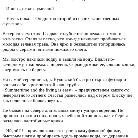
– И чего, играть умеешь?
– Учусь пока. – Он достал второй из своих таинственных
футляров.
Ветер совсем стих. Гладкое голубое озеро лежало томно и
вольготно. Стало заметно, что кое-где начинает пробиваться
молодая зеленая трава. Она ярко и беззащитно топорщилась
рядом с серыми пятнами пожилого снега.
Мы быстро накачали лодку и вышли на воду. Вдали по-
вечернему тихо лежала деревня. Серые домики ее, словно кошки,
свернулись на берегу.
На самой середине воды Буковский быстро открыл футляр и
вонзил себе в рот золотой клин трубы.
«Summertime and the living is easy» – предчувствием какого-то
невероятного летнего счастья разнеслись над озером блескучие,
как солнечные блики, звуки…
Не бывает на севере длительных минут умиротворения. Не
прошло и пяти из них, полных небесной тишины, как с берега
раздались настойчивые крики.
– Эй, эй!!! – кричали какие-то трое в камуфляжной форме,
быстрым шагом пробираясь вдоль кромки воды, от деревни к