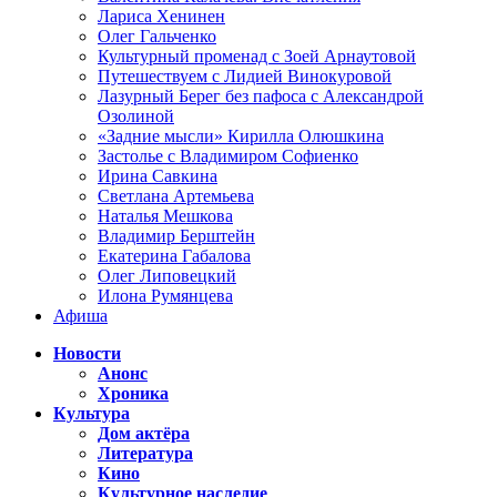
Лариса Хенинен
Олег Гальченко
Культурный променад с Зоей Арнаутовой
Путешествуем с Лидией Винокуровой
Лазурный Берег без пафоса с Александрой
Озолиной
«Задние мысли» Кирилла Олюшкина
Застолье с Владимиром Софиенко
Ирина Савкина
Светлана Артемьева
Наталья Мешкова
Владимир Берштейн
Екатерина Габалова
Олег Липовецкий
Илона Румянцева
Афиша
Новости
Анонс
Хроника
Культура
Дом актёра
Литература
Кино
Культурное наследие