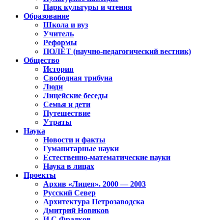
Парк культуры и чтения
Образование
Школа и вуз
Учитель
Реформы
ПОЛЁТ (научно-педагогический вестник)
Общество
История
Свободная трибуна
Люди
Лицейские беседы
Семья и дети
Путешествие
Утраты
Наука
Новости и факты
Гуманитарные науки
Естественно-математические науки
Наука в лицах
Проекты
Архив «Лицея». 2000 — 2003
Русский Север
Архитектура Петрозаводска
Дмитрий Новиков
И.С.Фрадков