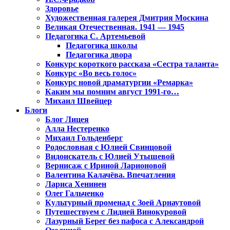
Здоровье
Художественная галерея Дмитрия Москина
Великая Отечественная. 1941 — 1945
Педагогика С. Артемьевой
Педагогика школы
Педагогика двора
Конкурс короткого рассказа «Сестра таланта»
Конкурс «Во весь голос»
Конкурс новой драматургии «Ремарка»
Каким мы помним август 1991-го…
Михаил Швейцер
Блоги
Блог Лицея
Алла Нестеренко
Михаил Гольденберг
Родословная с Юлией Свинцовой
Видоискатель с Юлией Утышевой
Вернисаж с Ириной Ларионовой
Валентина Калачёва. Впечатления
Лариса Хенинен
Олег Гальченко
Культурный променад с Зоей Арнаутовой
Путешествуем с Лидией Винокуровой
Лазурный Берег без пафоса с Александрой