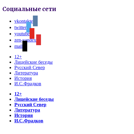
Социальные сети
vkontakte
twitter
youtube
zen-yandex
mail
12+
Лицейские беседы
Русский Север
Литература
История
И.С.Фрадков
12+
Лицейские беседы
Русский Север
Литература
История
И.С.Фрадков