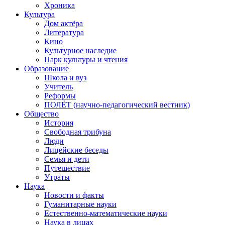
Хроника
Культура
Дом актёра
Литература
Кино
Культурное наследие
Парк культуры и чтения
Образование
Школа и вуз
Учитель
Реформы
ПОЛЁТ (научно-педагогический вестник)
Общество
История
Свободная трибуна
Люди
Лицейские беседы
Семья и дети
Путешествие
Утраты
Наука
Новости и факты
Гуманитарные науки
Естественно-математические науки
Наука в лицах