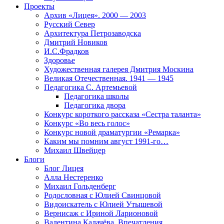
Проекты
Архив «Лицея». 2000 — 2003
Русский Север
Архитектура Петрозаводска
Дмитрий Новиков
И.С.Фрадков
Здоровье
Художественная галерея Дмитрия Москина
Великая Отечественная. 1941 — 1945
Педагогика С. Артемьевой
Педагогика школы
Педагогика двора
Конкурс короткого рассказа «Сестра таланта»
Конкурс «Во весь голос»
Конкурс новой драматургии «Ремарка»
Каким мы помним август 1991-го…
Михаил Швейцер
Блоги
Блог Лицея
Алла Нестеренко
Михаил Гольденберг
Родословная с Юлией Свинцовой
Видоискатель с Юлией Утышевой
Вернисаж с Ириной Ларионовой
Валентина Калачёва. Впечатления