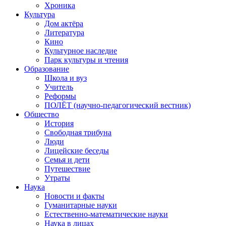
Хроника
Культура
Дом актёра
Литература
Кино
Культурное наследие
Парк культуры и чтения
Образование
Школа и вуз
Учитель
Реформы
ПОЛЁТ (научно-педагогический вестник)
Общество
История
Свободная трибуна
Люди
Лицейские беседы
Семья и дети
Путешествие
Утраты
Наука
Новости и факты
Гуманитарные науки
Естественно-математические науки
Наука в лицах