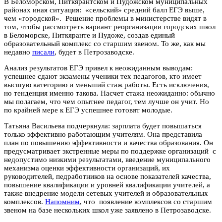
В Беломорском, Питкярантском и Пудожском муниципальных
районах иная ситуация: «сельский» средний балл ЕГЭ выше,
чем «городской». Решение проблемы в министерстве видят в
том, чтобы рассмотреть вариант реорганизации городских школ
в Беломорске, Питкяранте и Пудоже, создав единый
образовательный комплекс со старшим звеном. То же, как мы
недавно
писали
, будет в Петрозаводске.
Анализ результатов ЕГЭ привел к неожиданным выводам:
успешнее сдают экзамены ученики тех педагогов, кто имеет
высшую категорию и меньший стаж работы. Есть исключения,
но тенденция именно такова. Насчет стажа неожиданно: обычно
мы полагаем, что чем опытнее педагог, тем лучше он учит. Но
по крайней мере к ЕГЭ успешнее готовят молодые.
Татьяна Васильева подчеркнула: зарплата будет повышаться
только эффективно работающим учителям. Она представила
план по повышению эффективности и качества образования. Он
предусматривает экстренные меры по поддержке организаций с
недопустимо низкими результатами, введение муниципального
механизма оценки эффективности организаций, их
руководителей, педработников на основе показателей качества,
повышение квалификации и уровней квалификации учителей, а
также внедрение модели сетевых учителей и образовательных
комплексов.
Напомним
, что появление комплексов со старшим
звеном на базе нескольких школ уже заявлено в Петрозаводске.