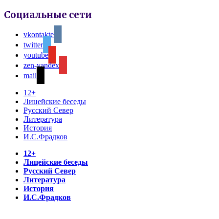
Социальные сети
vkontakte
twitter
youtube
zen-yandex
mail
12+
Лицейские беседы
Русский Север
Литература
История
И.С.Фрадков
12+
Лицейские беседы
Русский Север
Литература
История
И.С.Фрадков