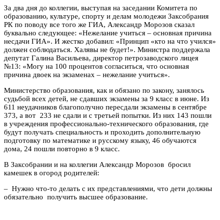
За два дня до коллегии, выступая на заседании Комитета по
образованию, культуре, спорту и делам молодежи Заксобрания
РК по поводу все того же ГИА, Александр Морозов сказал
буквально следующее: «Нежелание учиться – основная причина
несдачи ГИА». И жестко добавил: «Принцип «кто на что учился»
должен соблюдаться. Халявы не будет!». Министра поддержала
депутат Галина Васильева, директор петрозаводского лицея
№13: «Могу на 100 процентов согласиться, что основная
причина двоек на экзаменах – нежелание учиться».
Министерство образования, как и обязано по закону, занялось
судьбой всех детей, не сдавших экзамены за 9 класс в июне. Из
611 неудачников благополучно пересдали экзамены в сентябре
373, а вот 233 не сдали и с третьей попытки. Из них 143 пошли
в учреждения профессионально-технического образования, где
будут получать специальность и проходить дополнительную
подготовку по математике и русскому языку, 46 обучаются
дома, 24 пошли повторно в 9 класс.
В Заксобрании и на коллегии Александр Морозов бросил
камешек в огород родителей:
– Нужно что-то делать с их представлениями, что дети должны
обязательно получить высшее образование.