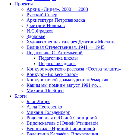
Проекты
Архив «Лицея». 2000 — 2003
Русский Север
Архитектура Петрозаводска
Дмитрий Новиков
И.С.Фрадков
Здоровье
Художественная галерея Дмитрия Москина
Великая Отечественная. 1941 — 1945
Педагогика С. Артемьевой
Педагогика школы
Педагогика двора
Конкурс короткого рассказа «Сестра таланта»
Конкурс «Во весь голос»
Конкурс новой драматургии «Ремарка»
Каким мы помним август 1991-го…
Михаил Швейцер
Блоги
Блог Лицея
Алла Нестеренко
Михаил Гольденберг
Родословная с Юлией Свинцовой
Видоискатель с Юлией Утышевой
Вернисаж с Ириной Ларионовой
Валентина Калачёва. Впечатления