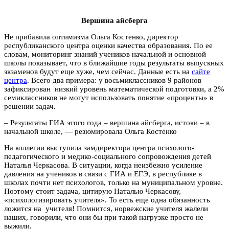
Вершина айсберга
Не прибавила оптимизма Ольга Костенко, директор
республиканского центра оценки качества образования. По ее
словам, мониторинг знаний учеников начальной и основной
школы показывает, что в ближайшие годы результаты выпускных
экзаменов будут еще хуже, чем сейчас. Данные есть на
сайте
центра
. Всего два примера: у восьмиклассников 9 районов
зафиксирован низкий уровень математической подготовки, а 2%
семиклассников не могут использовать понятие «проценты» в
решении задач.
– Результаты ГИА этого года – вершина айсберга, истоки – в
начальной школе, — резюмировала Ольга Костенко
На коллегии выступила замдиректора центра психолого-
педагогического и медико-социального сопровождения детей
Наталья Черкасова. В ситуации, когда неизбежно усиление
давления на учеников в связи с ГИА и ЕГЭ, в республике в
школах почти нет психологов, только на муниципальном уровне.
Поэтому стоит задача, цитирую Наталью Черкасову,
«психологизировать учителя». То есть еще одна обязанность
ложится на учителя! Помнится, норвежские учителя жалели
наших, говорили, что они бы при такой нагрузке просто не
выжили.