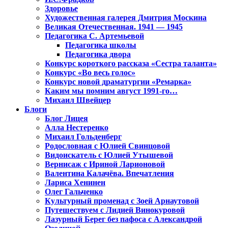
Здоровье
Художественная галерея Дмитрия Москина
Великая Отечественная. 1941 — 1945
Педагогика С. Артемьевой
Педагогика школы
Педагогика двора
Конкурс короткого рассказа «Сестра таланта»
Конкурс «Во весь голос»
Конкурс новой драматургии «Ремарка»
Каким мы помним август 1991-го…
Михаил Швейцер
Блоги
Блог Лицея
Алла Нестеренко
Михаил Гольденберг
Родословная с Юлией Свинцовой
Видоискатель с Юлией Утышевой
Вернисаж с Ириной Ларионовой
Валентина Калачёва. Впечатления
Лариса Хенинен
Олег Гальченко
Культурный променад с Зоей Арнаутовой
Путешествуем с Лидией Винокуровой
Лазурный Берег без пафоса с Александрой