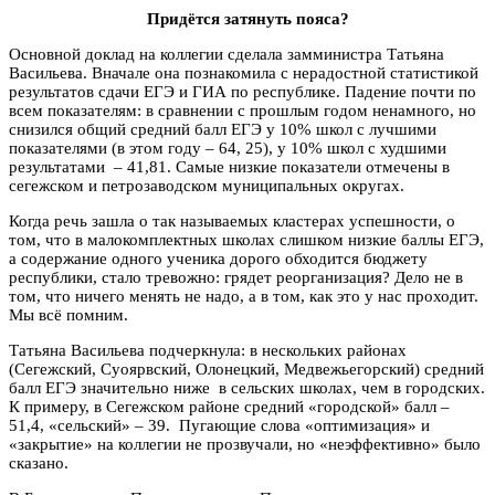
Придётся затянуть пояса?
Основной доклад на коллегии сделала замминистра Татьяна
Васильева. Вначале она познакомила с нерадостной статистикой
результатов сдачи ЕГЭ и ГИА по республике. Падение почти по
всем показателям: в сравнении с прошлым годом ненамного, но
снизился общий средний балл ЕГЭ у 10% школ с лучшими
показателями (в этом году – 64, 25), у 10% школ с худшими
результатами – 41,81. Самые низкие показатели отмечены в
сегежском и петрозаводском муниципальных округах.
Когда речь зашла о так называемых кластерах успешности, о
том, что в малокомплектных школах слишком низкие баллы ЕГЭ,
а содержание одного ученика дорого обходится бюджету
республики, стало тревожно: грядет реорганизация? Дело не в
том, что ничего менять не надо, а в том, как это у нас проходит.
Мы всё помним.
Татьяна Васильева подчеркнула: в нескольких районах
(Сегежский, Суоярвский, Олонецкий, Медвежьегорский) средний
балл ЕГЭ значительно ниже в сельских школах, чем в городских.
К примеру, в Сегежском районе средний «городской» балл –
51,4, «сельский» – 39. Пугающие слова «оптимизация» и
«закрытие» на коллегии не прозвучали, но «неэффективно» было
сказано.