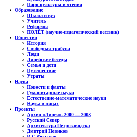
Парк культуры и чтения
Образование
Школа и вуз
Учитель
Реформы
ПОЛЁТ (научно-педагогический вестник)
Общество
История
Свободная трибуна
Люди
Лицейские беседы
Семья и дети
Путешествие
Утраты
Наука
Новости и факты
Гуманитарные науки
Естественно-математические науки
Наука в лицах
Проекты
Архив «Лицея». 2000 — 2003
Русский Север
Архитектура Петрозаводска
Дмитрий Новиков
И.С.Фрадков