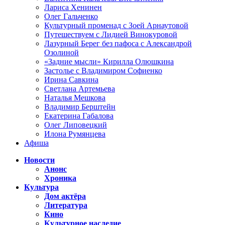
Лариса Хенинен
Олег Гальченко
Культурный променад с Зоей Арнаутовой
Путешествуем с Лидией Винокуровой
Лазурный Берег без пафоса с Александрой
Озолиной
«Задние мысли» Кирилла Олюшкина
Застолье с Владимиром Софиенко
Ирина Савкина
Светлана Артемьева
Наталья Мешкова
Владимир Берштейн
Екатерина Габалова
Олег Липовецкий
Илона Румянцева
Афиша
Новости
Анонс
Хроника
Культура
Дом актёра
Литература
Кино
Культурное наследие