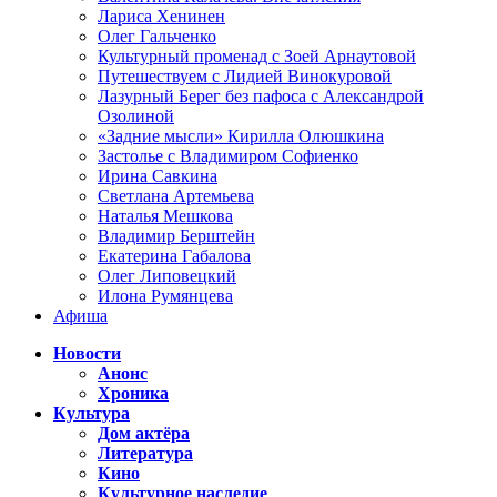
Лариса Хенинен
Олег Гальченко
Культурный променад с Зоей Арнаутовой
Путешествуем с Лидией Винокуровой
Лазурный Берег без пафоса с Александрой
Озолиной
«Задние мысли» Кирилла Олюшкина
Застолье с Владимиром Софиенко
Ирина Савкина
Светлана Артемьева
Наталья Мешкова
Владимир Берштейн
Екатерина Габалова
Олег Липовецкий
Илона Румянцева
Афиша
Новости
Анонс
Хроника
Культура
Дом актёра
Литература
Кино
Культурное наследие