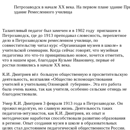
Петрозаводск в начале ХХ века. На первом плане здание Пр
здание Ремесленного училища
Талантливый педагог был замечен и в 1902 году приглашен в
Петрозаводск, где до 1913 преподавал словесность, переплетное
дело в Петрозаводском ремесленном училище, по
совместительству читал курс «Организация музеев в школе» в
учительской семинарии. Когда сейчас говорят, что музейная
педагогика это что-то принципиально новое, хочется отметить,
что в нашем крае, благодаря Кузьме Ивановичу, первые её
ростки появились в начале ХХ века.
К.И. Дмитриев вёл большую общественную и просветительскую
деятельность, возглавляя «Общество вспомоществования
учителей и учительниц Олонецкой губернии». Эта его работа
была очень важна, так как учителя, особенно сельские отнюдь не
благоденствовали.
Умер К.И. Дмитриев 3 февраля 1913 года в Петрозаводске. Он
прожил недолгую, но славную жизнь. Деятельность таких
педагогов-энтузиастов, как К.И. Дмитриев, их опыт и
методические наработки способствовали развитию образования
в регионе. Опыт создания музея в школе в образовательных
целях стал достоянием педагогической общественности России.