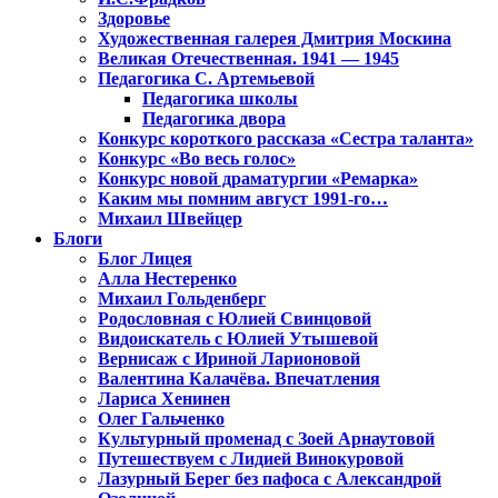
Здоровье
Художественная галерея Дмитрия Москина
Великая Отечественная. 1941 — 1945
Педагогика С. Артемьевой
Педагогика школы
Педагогика двора
Конкурс короткого рассказа «Сестра таланта»
Конкурс «Во весь голос»
Конкурс новой драматургии «Ремарка»
Каким мы помним август 1991-го…
Михаил Швейцер
Блоги
Блог Лицея
Алла Нестеренко
Михаил Гольденберг
Родословная с Юлией Свинцовой
Видоискатель с Юлией Утышевой
Вернисаж с Ириной Ларионовой
Валентина Калачёва. Впечатления
Лариса Хенинен
Олег Гальченко
Культурный променад с Зоей Арнаутовой
Путешествуем с Лидией Винокуровой
Лазурный Берег без пафоса с Александрой