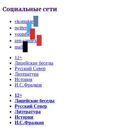
Социальные сети
vkontakte
twitter
youtube
zen-yandex
mail
12+
Лицейские беседы
Русский Север
Литература
История
И.С.Фрадков
12+
Лицейские беседы
Русский Север
Литература
История
И.С.Фрадков