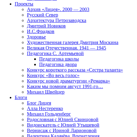
Проекты
Архив «Лицея». 2000 — 2003
Русский Север
Архитектура Петрозаводска
Дмитрий Новиков
И.С.Фрадков
Здоровье
Художественная галерея Дмитрия Москина
Великая Отечественная. 1941 — 1945
Педагогика С. Артемьевой
Педагогика школы
Педагогика двора
Конкурс короткого рассказа «Сестра таланта»
Конкурс «Во весь голос»
Конкурс новой драматургии «Ремарка»
Каким мы помним август 1991-го…
Михаил Швейцер
Блоги
Блог Лицея
Алла Нестеренко
Михаил Гольденберг
Родословная с Юлией Свинцовой
Видоискатель с Юлией Утышевой
Вернисаж с Ириной Ларионовой
Валентина Калачёва. Впечатления