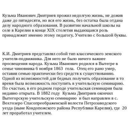
Кузьма Иванович Дмитриев прожил недолгую жизнь, не дожив
даже до пятидесяти, но вся его жизнь, без остатка была отдана
делу народного образования. В развитии начальной школы на
селе в Карелии в конце XIX столетия выдающаяся роль
принадлежит именно этому педагогу, Учителю с большой буквы.
К.И. Дмитриев представлял собой тип классического земского
учителя-подвижника. Для него не было ничего важнее
просвещения народа. Кузьма Иванович родился в Вытегре в
семье чиновника 6 ноября 1863 гола. Отец его рано умер,
оставив семью практически без средств к существованию.
Одной из возможностей для бедных получить образование в то
время была возможность поступить в учительскую семинарию.
По счастью, в его родном городе учительская семинария была
недавно открыта. В 1882 году Кузьма Дмитриев окончил
Вытегорскую учительскую семинарию и был направлен в с.
Вохтозеро Спасопреображенской волости Петрозаводского
уезда (ныне Кондопожского района Республики Карелия), где 20
лет проработал учителем.