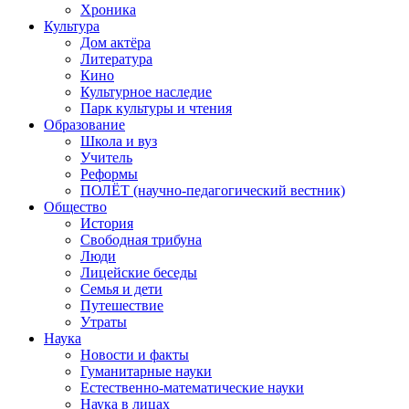
Хроника
Культура
Дом актёра
Литература
Кино
Культурное наследие
Парк культуры и чтения
Образование
Школа и вуз
Учитель
Реформы
ПОЛЁТ (научно-педагогический вестник)
Общество
История
Свободная трибуна
Люди
Лицейские беседы
Семья и дети
Путешествие
Утраты
Наука
Новости и факты
Гуманитарные науки
Естественно-математические науки
Наука в лицах