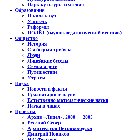
Парк культуры и чтения
Образование
Школа и вуз
Учитель
Реформы
ПОЛЁТ (научно-педагогический вестник)
Общество
История
Свободная трибуна
Люди
Лицейские беседы
Семья и дети
Путешествие
Утраты
Наука
Новости и факты
Гуманитарные науки
Естественно-математические науки
Наука в лицах
Проекты
Архив «Лицея». 2000 — 2003
Русский Север
Архитектура Петрозаводска
Дмитрий Новиков
И.С.Фрадков