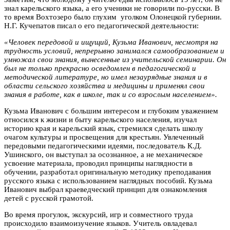
знал карельского языка, а его ученики не говорили по-русски. В
то время Вохтозеро было глухим уголком Олонецкой губернии.
Н.Г. Кучепатов писал о его педагогической деятельности:
«Человек передовой и ищущий, Кузьма Иванович, несмотря на
трудность условий, непрерывно занимался самообразованием и
умножал свои знания, вынесенные из учительской семинарии. Он
был не только прекрасно осведомлен в педагогической и
методической литературе, но имел незаурядные знания и в
области сельского хозяйства и медицины и применял свои
знания в работе, как в школе, так и со взрослым населением».
Кузьма Иванович с большим интересом и глубоким уважением
относился к жизни и быту карельского населения, изучал
историю края и карельский язык, стремился сделать школу
очагом культуры и просвещения для крестьян. Увлеченный
передовыми педагогическими идеями, последователь К.Д.
Ушинского, он выступал за осознанное, а не механическое
усвоение материала, проводил принципы наглядности в
обучении, разработал оригинальную методику преподавания
русского языка с использованием наглядных пособий. Кузьма
Иванович выбрал краеведческий принцип для ознакомления
детей с русской грамотой.
Во время прогулок, экскурсий, игр и совместного труда
происходило взаимоизучение языков. Учитель овладевал