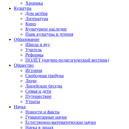
Хроника
Культура
Дом актёра
Литература
Кино
Культурное наследие
Парк культуры и чтения
Образование
Школа и вуз
Учитель
Реформы
ПОЛЁТ (научно-педагогический вестник)
Общество
История
Свободная трибуна
Люди
Лицейские беседы
Семья и дети
Путешествие
Утраты
Наука
Новости и факты
Гуманитарные науки
Естественно-математические науки
Наука в лицах