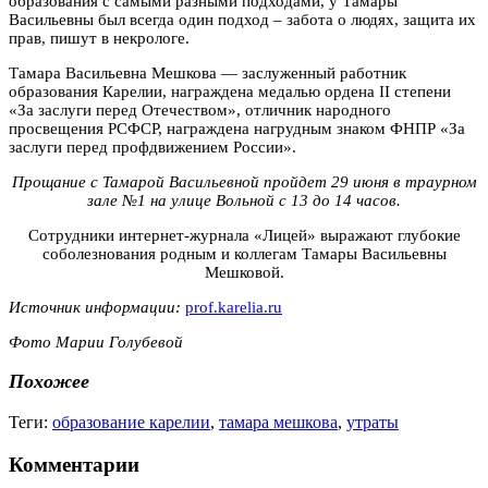
образования с самыми разными подходами, у Тамары
Васильевны был всегда один подход – забота о людях, защита их
прав, пишут в некрологе.
Тамара Васильевна Мешкова — заслуженный работник
образования Карелии, награждена медалью ордена II степени
«За заслуги перед Отечеством», отличник народного
просвещения РСФСР, награждена нагрудным знаком ФНПР «За
заслуги перед профдвижением России».
Прощание с Тамарой Васильевной пройдет 29 июня в траурном
зале №1 на улице Вольной с 13 до 14 часов.
Сотрудники интернет-журнала «Лицей» выражают глубокие
соболезнования родным и коллегам Тамары Васильевны
Мешковой.
Источник информации:
prof.karelia.ru
Фото Марии Голубевой
Похожее
Теги:
образование карелии
,
тамара мешкова
,
утраты
Комментарии