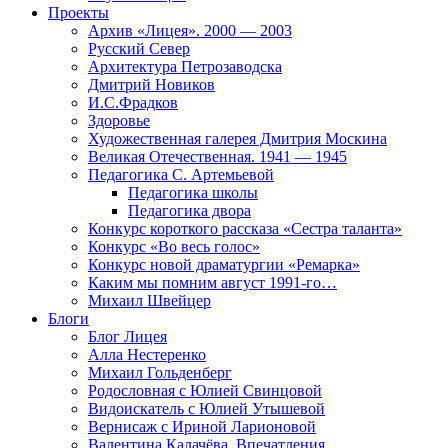
Проекты
Архив «Лицея». 2000 — 2003
Русский Север
Архитектура Петрозаводска
Дмитрий Новиков
И.С.Фрадков
Здоровье
Художественная галерея Дмитрия Москина
Великая Отечественная. 1941 — 1945
Педагогика С. Артемьевой
Педагогика школы
Педагогика двора
Конкурс короткого рассказа «Сестра таланта»
Конкурс «Во весь голос»
Конкурс новой драматургии «Ремарка»
Каким мы помним август 1991-го…
Михаил Швейцер
Блоги
Блог Лицея
Алла Нестеренко
Михаил Гольденберг
Родословная с Юлией Свинцовой
Видоискатель с Юлией Утышевой
Вернисаж с Ириной Ларионовой
Валентина Калачёва. Впечатления