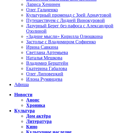
Лариса Хенинен
Олег Гальченко
Культурный променад с Зоей Арнаутовой
Путешествуем с Лидией Винокуровой
Лазурный Берег без пафоса с Александрой
Озолиной
«Задние мысли» Кирилла Олюшкина
Застолье с Владимиром Софиенко
Ирина Савкина
Светлана Артемьева
Наталья Мешкова
Владимир Берштейн
Екатерина Габалова
Олег Липовецкий
Илона Румянцева
Афиша
Новости
Анонс
Хроника
Культура
Дом актёра
Литература
Кино
Культурное наследие