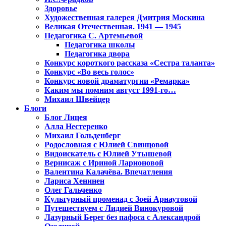
Здоровье
Художественная галерея Дмитрия Москина
Великая Отечественная. 1941 — 1945
Педагогика С. Артемьевой
Педагогика школы
Педагогика двора
Конкурс короткого рассказа «Сестра таланта»
Конкурс «Во весь голос»
Конкурс новой драматургии «Ремарка»
Каким мы помним август 1991-го…
Михаил Швейцер
Блоги
Блог Лицея
Алла Нестеренко
Михаил Гольденберг
Родословная с Юлией Свинцовой
Видоискатель с Юлией Утышевой
Вернисаж с Ириной Ларионовой
Валентина Калачёва. Впечатления
Лариса Хенинен
Олег Гальченко
Культурный променад с Зоей Арнаутовой
Путешествуем с Лидией Винокуровой
Лазурный Берег без пафоса с Александрой