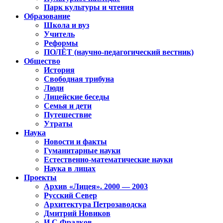
Парк культуры и чтения
Образование
Школа и вуз
Учитель
Реформы
ПОЛЁТ (научно-педагогический вестник)
Общество
История
Свободная трибуна
Люди
Лицейские беседы
Семья и дети
Путешествие
Утраты
Наука
Новости и факты
Гуманитарные науки
Естественно-математические науки
Наука в лицах
Проекты
Архив «Лицея». 2000 — 2003
Русский Север
Архитектура Петрозаводска
Дмитрий Новиков
И.С.Фрадков