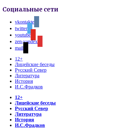
Социальные сети
vkontakte
twitter
youtube
zen-yandex
mail
12+
Лицейские беседы
Русский Север
Литература
История
И.С.Фрадков
12+
Лицейские беседы
Русский Север
Литература
История
И.С.Фрадков