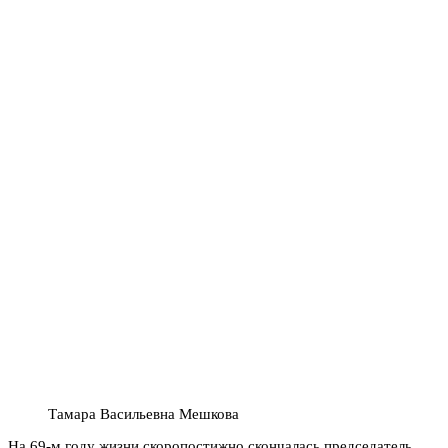
Тамара Васильевна Мешкова
На 69-м году жизни скоропостижно скончалась председатель