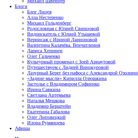
Михаил Швейцер
Блоги
Блог Лицея
Алла Нестеренко
Михаил Гольденберг
Родословная с Юлией Свинцовой
Видоискатель с Юлией Утышевой
Вернисаж с Ириной Ларионовой
Валентина Калачёва. Впечатления
Лариса Хенинен
Олег Гальченко
Культурный променад с Зоей Арнаутовой
Путешествуем с Лидией Винокуровой
Лазурный Берег без пафоса с Александрой Озолино
«Задние мысли» Кирилла Олюшкина
Застолье с Владимиром Софиенко
Ирина Савкина
Светлана Артемьева
Наталья Мешкова
Владимир Берштейн
Екатерина Габалова
Олег Липовецкий
Илона Румянцева
Афиша