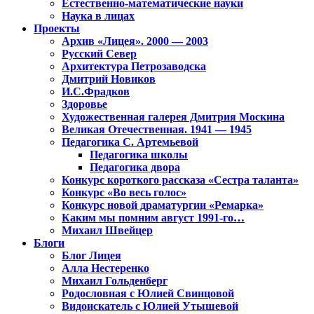
Естественно-математические науки
Наука в лицах
Проекты
Архив «Лицея». 2000 — 2003
Русский Север
Архитектура Петрозаводска
Дмитрий Новиков
И.С.Фрадков
Здоровье
Художественная галерея Дмитрия Москина
Великая Отечественная. 1941 — 1945
Педагогика С. Артемьевой
Педагогика школы
Педагогика двора
Конкурс короткого рассказа «Сестра таланта»
Конкурс «Во весь голос»
Конкурс новой драматургии «Ремарка»
Каким мы помним август 1991-го…
Михаил Швейцер
Блоги
Блог Лицея
Алла Нестеренко
Михаил Гольденберг
Родословная с Юлией Свинцовой
Видоискатель с Юлией Утышевой