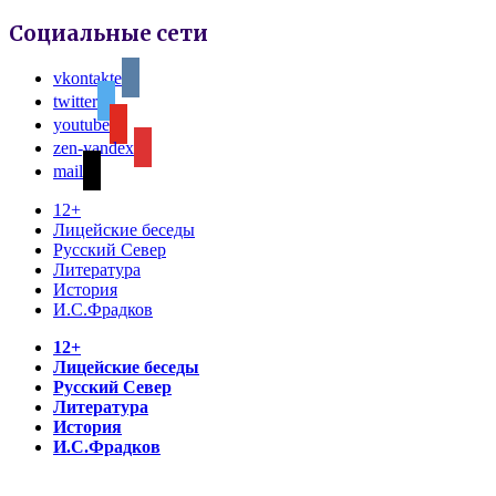
Социальные сети
vkontakte
twitter
youtube
zen-yandex
mail
12+
Лицейские беседы
Русский Север
Литература
История
И.С.Фрадков
12+
Лицейские беседы
Русский Север
Литература
История
И.С.Фрадков