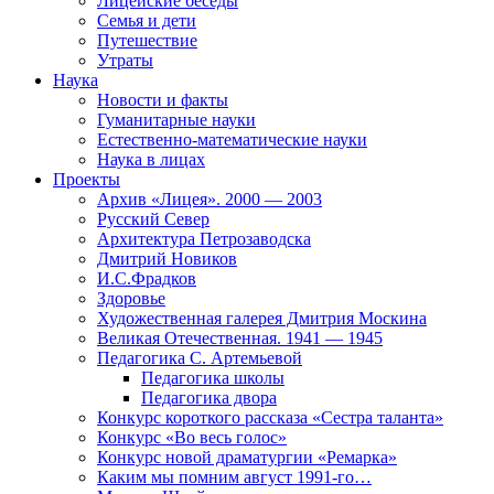
Лицейские беседы
Семья и дети
Путешествие
Утраты
Наука
Новости и факты
Гуманитарные науки
Естественно-математические науки
Наука в лицах
Проекты
Архив «Лицея». 2000 — 2003
Русский Север
Архитектура Петрозаводска
Дмитрий Новиков
И.С.Фрадков
Здоровье
Художественная галерея Дмитрия Москина
Великая Отечественная. 1941 — 1945
Педагогика С. Артемьевой
Педагогика школы
Педагогика двора
Конкурс короткого рассказа «Сестра таланта»
Конкурс «Во весь голос»
Конкурс новой драматургии «Ремарка»
Каким мы помним август 1991-го…