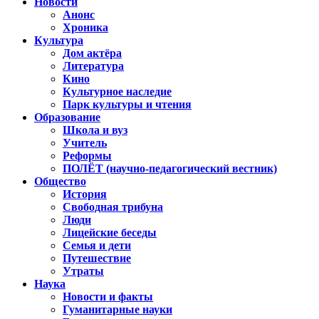
Новости
Анонс
Хроника
Культура
Дом актёра
Литература
Кино
Культурное наследие
Парк культуры и чтения
Образование
Школа и вуз
Учитель
Реформы
ПОЛЁТ (научно-педагогический вестник)
Общество
История
Свободная трибуна
Люди
Лицейские беседы
Семья и дети
Путешествие
Утраты
Наука
Новости и факты
Гуманитарные науки