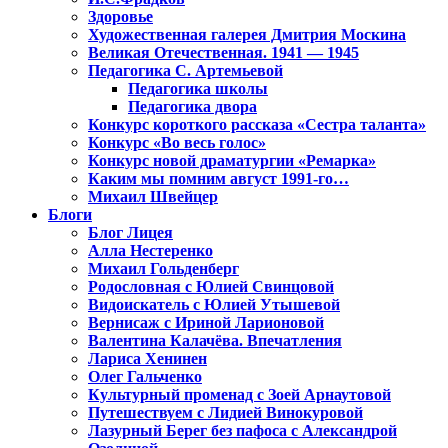
Здоровье
Художественная галерея Дмитрия Москина
Великая Отечественная. 1941 — 1945
Педагогика С. Артемьевой
Педагогика школы
Педагогика двора
Конкурс короткого рассказа «Сестра таланта»
Конкурс «Во весь голос»
Конкурс новой драматургии «Ремарка»
Каким мы помним август 1991-го…
Михаил Швейцер
Блоги
Блог Лицея
Алла Нестеренко
Михаил Гольденберг
Родословная с Юлией Свинцовой
Видоискатель с Юлией Утышевой
Вернисаж с Ириной Ларионовой
Валентина Калачёва. Впечатления
Лариса Хенинен
Олег Гальченко
Культурный променад с Зоей Арнаутовой
Путешествуем с Лидией Винокуровой
Лазурный Берег без пафоса с Александрой