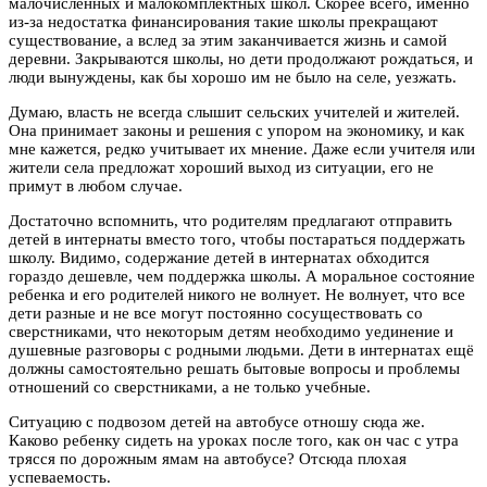
малочисленных и малокомплектных школ. Скорее всего, именно
из-за недостатка финансирования такие школы прекращают
существование, а вслед за этим заканчивается жизнь и самой
деревни. Закрываются школы, но дети продолжают рождаться, и
люди вынуждены, как бы хорошо им не было на селе, уезжать.
Думаю, власть не всегда слышит сельских учителей и жителей.
Она принимает законы и решения с упором на экономику, и как
мне кажется, редко учитывает их мнение. Даже если учителя или
жители села предложат хороший выход из ситуации, его не
примут в любом случае.
Достаточно вспомнить, что родителям предлагают отправить
детей в интернаты вместо того, чтобы постараться поддержать
школу. Видимо, содержание детей в интернатах обходится
гораздо дешевле, чем поддержка школы. А моральное состояние
ребенка и его родителей никого не волнует. Не волнует, что все
дети разные и не все могут постоянно сосуществовать со
сверстниками, что некоторым детям необходимо уединение и
душевные разговоры с родными людьми. Дети в интернатах ещё
должны самостоятельно решать бытовые вопросы и проблемы
отношений со сверстниками, а не только учебные.
Ситуацию с подвозом детей на автобусе отношу сюда же.
Каково ребенку сидеть на уроках после того, как он час с утра
трясся по дорожным ямам на автобусе? Отсюда плохая
успеваемость.