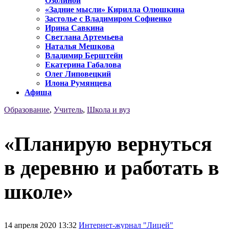
Озолиной
«Задние мысли» Кирилла Олюшкина
Застолье с Владимиром Софиенко
Ирина Савкина
Светлана Артемьева
Наталья Мешкова
Владимир Берштейн
Екатерина Габалова
Олег Липовецкий
Илона Румянцева
Афиша
Образование
,
Учитель
,
Школа и вуз
«Планирую вернуться
в деревню и работать в
школе»
14 апреля 2020 13:32
Интернет-журнал "Лицей"