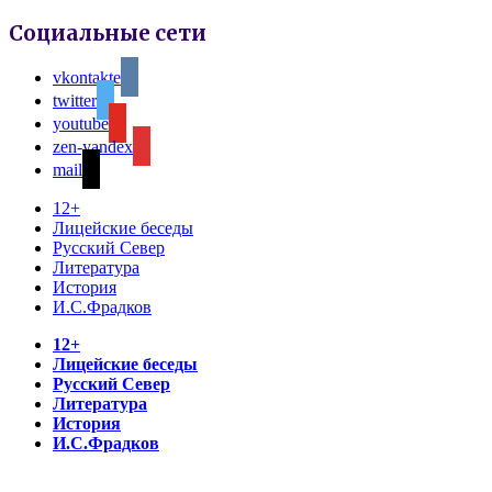
Социальные сети
vkontakte
twitter
youtube
zen-yandex
mail
12+
Лицейские беседы
Русский Север
Литература
История
И.С.Фрадков
12+
Лицейские беседы
Русский Север
Литература
История
И.С.Фрадков