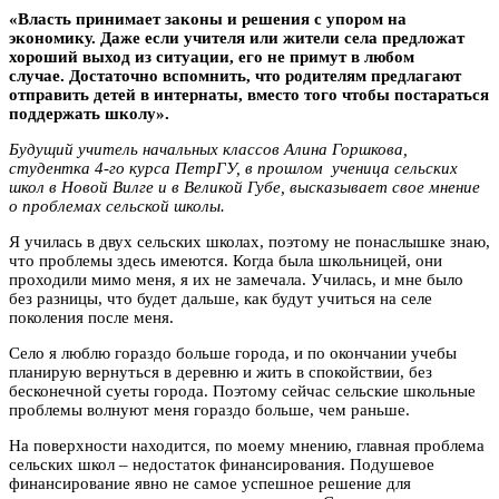
«Власть принимает законы и решения с упором на
экономику. Даже если учителя или жители села предложат
хороший выход из ситуации, его не примут в любом
случае. Достаточно вспомнить, что родителям предлагают
отправить детей в интернаты, вместо того чтобы постараться
поддержать школу».
Будущий учитель начальных классов Алина Горшкова,
студентка 4-го курса ПетрГУ, в прошлом ученица сельских
школ в Новой Вилге и в Великой Губе, высказывает свое мнение
о проблемах сельской школы.
Я училась в двух сельских школах, поэтому не понаслышке знаю,
что проблемы здесь имеются. Когда была школьницей, они
проходили мимо меня, я их не замечала. Училась, и мне было
без разницы, что будет дальше, как будут учиться на селе
поколения после меня.
Село я люблю гораздо больше города, и по окончании учебы
планирую вернуться в деревню и жить в спокойствии, без
бесконечной суеты города. Поэтому сейчас сельские школьные
проблемы волнуют меня гораздо больше, чем раньше.
На поверхности находится, по моему мнению, главная проблема
сельских школ – недостаток финансирования. Подушевое
финансирование явно не самое успешное решение для