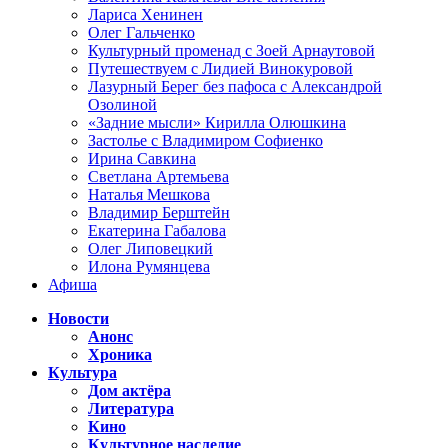
Лариса Хенинен
Олег Гальченко
Культурный променад с Зоей Арнаутовой
Путешествуем с Лидией Винокуровой
Лазурный Берег без пафоса с Александрой
Озолиной
«Задние мысли» Кирилла Олюшкина
Застолье с Владимиром Софиенко
Ирина Савкина
Светлана Артемьева
Наталья Мешкова
Владимир Берштейн
Екатерина Габалова
Олег Липовецкий
Илона Румянцева
Афиша
Новости
Анонс
Хроника
Культура
Дом актёра
Литература
Кино
Культурное наследие