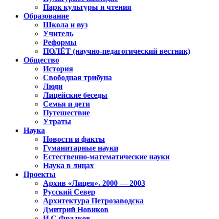
Парк культуры и чтения
Образование
Школа и вуз
Учитель
Реформы
ПОЛЁТ (научно-педагогический вестник)
Общество
История
Свободная трибуна
Люди
Лицейские беседы
Семья и дети
Путешествие
Утраты
Наука
Новости и факты
Гуманитарные науки
Естественно-математические науки
Наука в лицах
Проекты
Архив «Лицея». 2000 — 2003
Русский Север
Архитектура Петрозаводска
Дмитрий Новиков
И.С.Фрадков