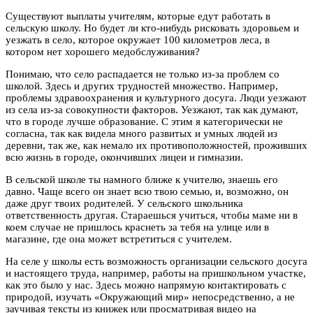
Существуют выплаты учителям, которые едут работать в
сельскую школу. Но будет ли кто-нибудь рисковать здоровьем и
уезжать в село, которое окружает 100 километров леса, в
котором нет хорошего медобслуживания?
Понимаю, что село распадается не только из-за проблем со
школой. Здесь и других трудностей множество. Например,
проблемы здравоохранения и культурного досуга. Люди уезжают
из села из-за совокупности факторов. Уезжают, так как думают,
что в городе лучше образование. С этим я категорически не
согласна, так как видела много развитых и умных людей из
деревни, так же, как немало их противоположностей, проживших
всю жизнь в городе, окончивших лицеи и гимназии.
В сельской школе ты намного ближе к учителю, знаешь его
давно. Чаще всего он знает всю твою семью, и, возможно, он
даже друг твоих родителей. У сельского школьника
ответственность другая. Стараешься учиться, чтобы маме ни в
коем случае не пришлось краснеть за тебя на улице или в
магазине, где она может встретиться с учителем.
На селе у школы есть возможность организации сельского досуга
и настоящего труда, например, работы на пришкольном участке,
как это было у нас. Здесь можно напрямую контактировать с
природой, изучать «Окружающий мир» непосредственно, а не
заучивая тексты из книжек или просматривая видео на