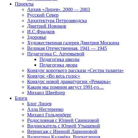
Проекты
Архив «Лицея». 2000 — 2003
Русский Север
Архитектура Петрозаводска
Дмитрий Новиков
И.С.Фрадков
Здоровье
Художественная галерея Дмитрия Москина
Великая Отечественная. 1941 — 1945
Педагогика С. Артемьевой
Педагогика школы
Педагогика двора
Конкурс короткого рассказа «Сестра таланта»
Конкурс «Во весь голос»
Конкурс новой драматургии «Ремарка»
Каким мы помним август 1991-го…
Михаил Швейцер
Блоги
Блог Лицея
Алла Нестеренко
Михаил Гольденберг
Родословная с Юлией Свинцовой
Видоискатель с Юлией Утышевой
Вернисаж с Ириной Ларионовой
Валентина Калачёва. Впечатления