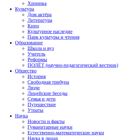
Хроника
Культура
Дом актёра
Литература
Кино
Культурное наследие
Парк культуры и чтения
Образование
Школа и вуз
Учитель
Реформы
ПОЛЁТ (научно-педагогический вестник)
Общество
История
Свободная трибуна
Люди
Лицейские беседы
Семья и дети
Путешествие
Утраты
Наука
Новости и факты
Гуманитарные науки
Естественно-математические науки
Наука в лицах