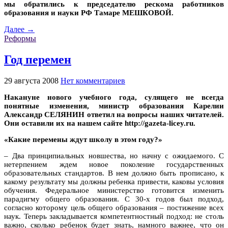
мы обратились к председателю рескома работников
образования и науки РФ Тамаре МЕШКОВОЙ.
Далее →
Реформы
Год перемен
29 августа 2008
Нет комментариев
Накануне нового учебного года, сулящего не всегда
понятные изменения, министр образования Карелии
Александр СЕЛЯНИН ответил на вопросы наших читателей.
Они оставили их на нашем сайте
http://gazeta-licey.ru
.
«Какие перемены ждут школу в этом году?»
– Два принципиальных новшества, но начну с ожидаемого. С
нетерпением ждем новое поколение государственных
образовательных стандартов. В нем должно быть прописано, к
какому результату мы должны ребенка привести, каковы условия
обучения. Федеральное министерство готовится изменить
парадигму общего образования. С 30-х годов был подход,
согласно которому цель общего образования – постижение всех
наук. Теперь закладывается компетентностный подход: не столь
важно, сколько ребенок будет знать, намного важнее, что он