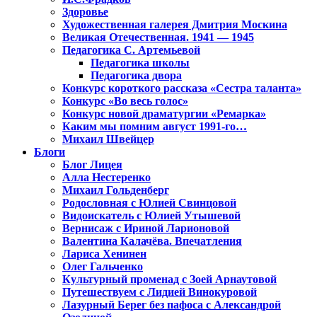
Здоровье
Художественная галерея Дмитрия Москина
Великая Отечественная. 1941 — 1945
Педагогика С. Артемьевой
Педагогика школы
Педагогика двора
Конкурс короткого рассказа «Сестра таланта»
Конкурс «Во весь голос»
Конкурс новой драматургии «Ремарка»
Каким мы помним август 1991-го…
Михаил Швейцер
Блоги
Блог Лицея
Алла Нестеренко
Михаил Гольденберг
Родословная с Юлией Свинцовой
Видоискатель с Юлией Утышевой
Вернисаж с Ириной Ларионовой
Валентина Калачёва. Впечатления
Лариса Хенинен
Олег Гальченко
Культурный променад с Зоей Арнаутовой
Путешествуем с Лидией Винокуровой
Лазурный Берег без пафоса с Александрой