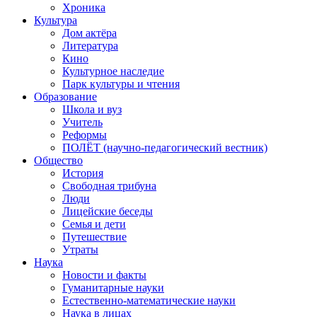
Хроника
Культура
Дом актёра
Литература
Кино
Культурное наследие
Парк культуры и чтения
Образование
Школа и вуз
Учитель
Реформы
ПОЛЁТ (научно-педагогический вестник)
Общество
История
Свободная трибуна
Люди
Лицейские беседы
Семья и дети
Путешествие
Утраты
Наука
Новости и факты
Гуманитарные науки
Естественно-математические науки
Наука в лицах