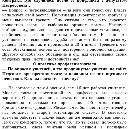
контракт. Это случилось после ее конфликта с депутатом
Петросовета…
— Вопрос к петрозаводчанам – за кого они голосуют? Власть
использует свой ресурс. Политизация директорского корпуса у
меня вызывает тревогу. Она связана с тем, что директор
полностью связан с выборным органом власти. Накануне
выборов ему, конечно же, даются определенные установки, не
свойственные его должностным обязанностям. Если он эти
установки не выполняет, судьба его может быть по-разному
решена. Именно так и произошло в 20-й школе. Тревожит, что
есть объективная основа для повторения подобной ситуации.
Другого способа как обращение в суд для отстаивания своих
трудовых прав, чести и достоинства нет.
О престиже профессии учителя
— По опросам учителей, а это продвинутые учителя, на сайте
Педсовет. орг престиж учителя половина из них оценивает
невысоко. Как вы считаете – почему?
— Не согласен с такой оценкой, сам 16 лет работал учителем.
Многие считают престижной ту профессию, где высокая
зарплата. Она должна повышаться, но это не главное условие
повышения престижности профессии. Об этом говорят
британские исследования. Убежден, что большинство учителей у
нас остались в старой тоталитарной системе. В советские
времена работать в школе было так же невыгодно, как сейчас.
Но было комфортно, потому что то, что ты сказал, должно было
выполняться, слова учителя были истиной в последней