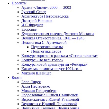
Проекты
Архив «Лицея». 2000 — 2003
Русский Север
Архитектура Петрозаводска
Дмитрий Новиков
И.С.Фрадков
Здоровье
Художественная галерея Дмитрия Москина
Великая Отечественная. 1941 — 1945
Педагогика С. Артемьевой
Педагогика школы
Педагогика двора
Конкурс короткого рассказа «Сестра таланта»
Конкурс «Во весь голос»
Конкурс новой драматургии «Ремарка»
Каким мы помним август 1991-го…
Михаил Швейцер
Блоги
Блог Лицея
Алла Нестеренко
Михаил Гольденберг
Родословная с Юлией Свинцовой
Видоискатель с Юлией Утышевой
Вернисаж с Ириной Ларионовой
Валентина Калачёва. Впечатления