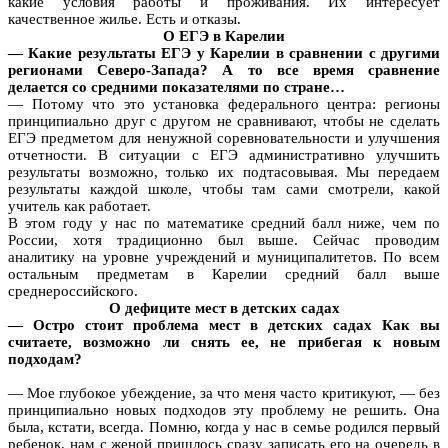
какие условия работы и проживания. Их интересует
качественное жилье. Есть и отказы.
О ЕГЭ в Карелии
— Какие результаты ЕГЭ у Карелии в сравнении с другими
регионами Северо-Запада? А то все время сравнение
делается со средними показателями по стране…
— Потому что это установка федерального центра: регионы
принципиально друг с другом не сравнивают, чтобы не сделать
ЕГЭ предметом для ненужной соревновательности и улучшения
отчетности. В ситуации с ЕГЭ административно улучшить
результаты возможно, только их подтасовывая. Мы передаем
результаты каждой школе, чтобы там сами смотрели, какой
учитель как работает.
В этом году у нас по математике средний балл ниже, чем по
России, хотя традиционно был выше. Сейчас проводим
аналитику на уровне учреждений и муниципалитетов. По всем
остальным предметам в Карелии средний балл выше
среднероссийского.
О дефиците мест в детских садах
— Остро стоит проблема мест в детских садах Как вы
считаете, возможно ли снять ее, не прибегая к новым
подходам?
— Мое глубокое убеждение, за что меня часто критикуют, — без
принципиально новых подходов эту проблему не решить. Она
была, кстати, всегда. Помню, когда у нас в семье родился первый
ребенок, нам с женой пришлось сразу записать его на очередь в