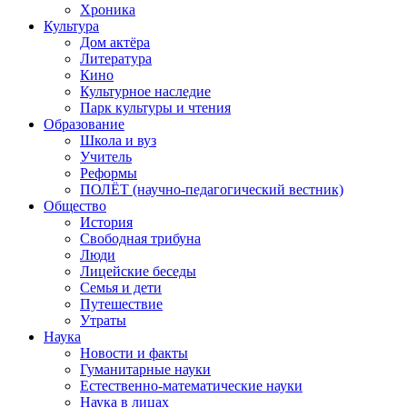
Хроника
Культура
Дом актёра
Литература
Кино
Культурное наследие
Парк культуры и чтения
Образование
Школа и вуз
Учитель
Реформы
ПОЛЁТ (научно-педагогический вестник)
Общество
История
Свободная трибуна
Люди
Лицейские беседы
Семья и дети
Путешествие
Утраты
Наука
Новости и факты
Гуманитарные науки
Естественно-математические науки
Наука в лицах