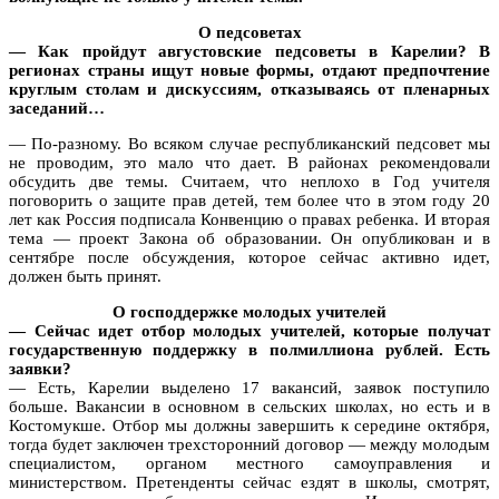
О педсоветах
— Как пройдут августовские педсоветы в Карелии? В
регионах страны ищут новые формы, отдают предпочтение
круглым столам и дискуссиям, отказываясь от пленарных
заседаний…
— По-разному. Во всяком случае республиканский педсовет мы
не проводим, это мало что дает. В районах рекомендовали
обсудить две темы. Считаем, что неплохо в Год учителя
поговорить о защите прав детей, тем более что в этом году 20
лет как Россия подписала Конвенцию о правах ребенка. И вторая
тема — проект Закона об образовании. Он опубликован и в
сентябре после обсуждения, которое сейчас активно идет,
должен быть принят.
О господдержке молодых учителей
— Сейчас идет отбор молодых учителей, которые получат
государственную поддержку в полмиллиона рублей. Есть
заявки?
— Есть, Карелии выделено 17 вакансий, заявок поступило
больше. Вакансии в основном в сельских школах, но есть и в
Костомукше. Отбор мы должны завершить к середине октября,
тогда будет заключен трехсторонний договор — между молодым
специалистом, органом местного самоуправления и
министерством. Претенденты сейчас ездят в школы, смотрят,