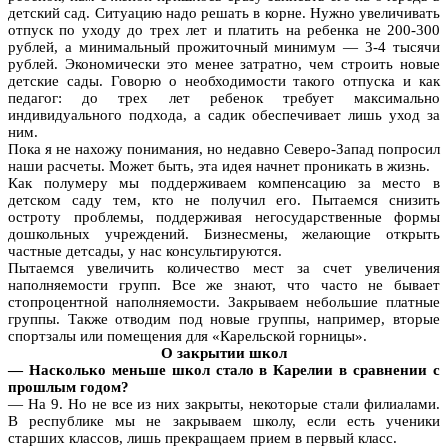
детский сад. Ситуацию надо решать в корне. Нужно увеличивать
отпуск по уходу до трех лет и платить на ребенка не 200-300
рублей, а минимальный прожиточный минимум — 3-4 тысячи
рублей. Экономически это менее затратно, чем строить новые
детские сады. Говорю о необходимости такого отпуска и как
педагог: до трех лет ребенок требует максимально
индивидуального подхода, а садик обеспечивает лишь уход за
ним.
Пока я не нахожу понимания, но недавно Северо-Запад попросил
наши расчеты. Может быть, эта идея начнет проникать в жизнь.
Как полумеру мы поддерживаем компенсацию за место в
детском саду тем, кто не получил его. Пытаемся снизить
остроту проблемы, поддерживая негосударственные формы
дошкольных учреждений. Бизнесмены, желающие открыть
частные детсады, у нас консультируются.
Пытаемся увеличить количество мест за счет увеличения
наполняемости групп. Все же знают, что часто не бывает
стопроцентной наполняемости. Закрываем небольшие платные
группы. Также отводим под новые группы, например, вторые
спортзалы или помещения для «Карельской горницы».
О закрытии школ
— Насколько меньше школ стало в Карелии в сравнении с
прошлым годом?
— На 9. Но не все из них закрыты, некоторые стали филиалами.
В республике мы не закрываем школу, если есть ученики
старших классов, лишь прекращаем прием в первый класс.