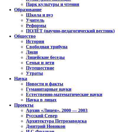
Парк культуры и чтения
Образование
Школа и вуз
Учитель
Реформы
ПОЛЁТ (научно-педагогический вестник)
Общество
История
Свободная трибуна
Люди
Лицейские беседы
Семья и дети
Путешествие
Утраты
Наука
Новости и факты
Гуманитарные науки
Естественно-математические науки
Наука в лицах
Проекты
Архив «Лицея». 2000 — 2003
Русский Север
Архитектура Петрозаводска
Дмитрий Новиков
И.С.Фрадков