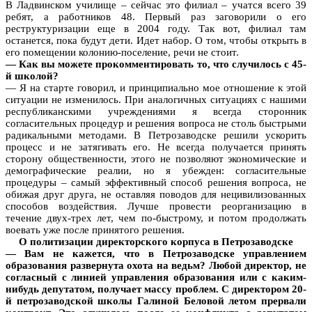
В Ладвинском училище – сейчас это филиал – учатся всего 39
ребят, а работников 48. Первый раз заговорили о его
реструктуризации еще в 2004 году. Так вот, филиал там
останется, пока будут дети. Идет набор. О том, чтобы открыть в
его помещении колонию-поселение, речи не стоит.
— Как вы можете прокомментировать то, что случилось с 45-
й школой?
— Я на старте говорил, и принципиально мое отношение к этой
ситуации не изменилось. При аналогичных ситуациях с нашими
республиканскими учреждениями я всегда сторонник
согласительных процедур и решения вопроса не столь быстрыми
радикальными методами. В Петрозаводске решили ускорить
процесс и не затягивать его. Не всегда получается принять
сторону общественности, этого не позволяют экономические и
демографические реалии, но я убежден: согласительные
процедуры – самый эффективный способ решения вопроса, не
обижая друг друга, не оставляя поводов для нецивилизованных
способов воздействия. Лучше провести реорганизацию в
течение двух-трех лет, чем по-быстрому, и потом продолжать
воевать уже после принятого решения.
О политизации директорского корпуса в Петрозаводске
— Вам не кажется, что в Петрозаводске управлением
образования развернута охота на ведьм? Любой директор, не
согласный с линией управления образования или с каким-
нибудь депутатом, получает массу проблем. С директором 20-
й петрозаводской школы Галиной Беловой летом прервали