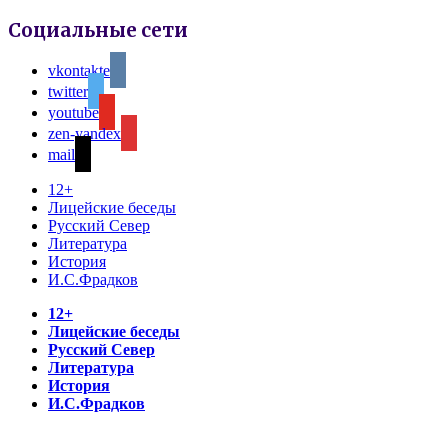
Социальные сети
vkontakte
twitter
youtube
zen-yandex
mail
12+
Лицейские беседы
Русский Север
Литература
История
И.С.Фрадков
12+
Лицейские беседы
Русский Север
Литература
История
И.С.Фрадков