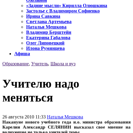
Озолиной
«Задние мысли» Кирилла Олюшкина
Застолье с Владимиром Софиенко
Ирина Савкина
Светлана Артемьева
Наталья Мешкова
Владимир Берштейн
Екатерина Габалова
Олег Липовецкий
Илона Румянцева
Афиша
Образование
,
Учитель
,
Школа и вуз
Учителю надо
меняться
26 августа 2010 11:33
Наталья Мешкова
Накануне нового учебного года и.о. министра образования
Карелии Александр СЕЛЯНИН высказал свое мнение на
волнующие не только учителей темы.