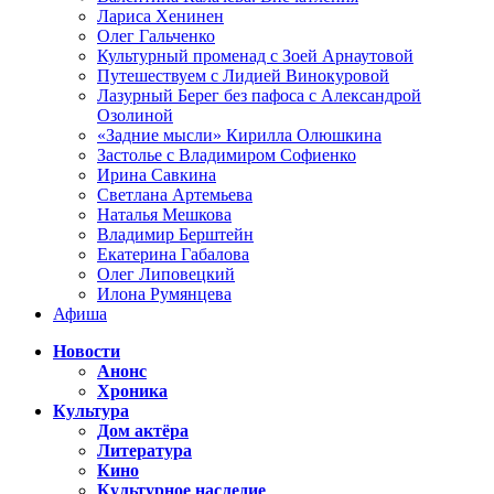
Лариса Хенинен
Олег Гальченко
Культурный променад с Зоей Арнаутовой
Путешествуем с Лидией Винокуровой
Лазурный Берег без пафоса с Александрой
Озолиной
«Задние мысли» Кирилла Олюшкина
Застолье с Владимиром Софиенко
Ирина Савкина
Светлана Артемьева
Наталья Мешкова
Владимир Берштейн
Екатерина Габалова
Олег Липовецкий
Илона Румянцева
Афиша
Новости
Анонс
Хроника
Культура
Дом актёра
Литература
Кино
Культурное наследие