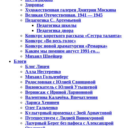
Здоровье
Художественная галерея Дмитрия Москина
Великая Отечественная. 1941 — 1945
Педагогика С. Артемьевой
Педагогика школы
Педагогика двора
Конкурс короткого рассказа «Сестра таланта»
Конкурс «Во весь голос»
Конкурс новой драматургии «Ремарка»
Каким мы помним август 1991-го…
Михаил Швейцер
Блоги
Блог Лицея
Алла Нестеренко
Михаил Гольденберг
Родословная с Юлией Свинцовой
Видоискатель с Юлией Утышевой
Вернисаж с Ириной Ларионовой
Валентина Калачёва. Впечатления
Лариса Хенинен
Олег Гальченко
Культурный променад с Зоей Арнаутовой
Путешествуем с Лидией Винокуровой
Лазурный Берег без пафоса с Александрой