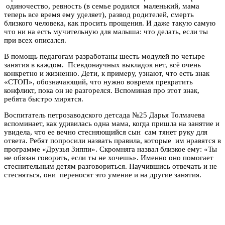
одиночество, ревность (в семье родился маленький, мама
теперь все время ему уделяет), развод родителей, смерть
близкого человека, как просить прощения. И даже такую самую
что ни на есть мучительную для малыша: что делать, если ты
при всех описался.
В помощь педагогам разработаны шесть модулей по четыре
занятия в каждом. Псевдонаучных выкладок нет, всё очень
конкретно и жизненно. Дети, к примеру, узнают, что есть знак
«СТОП», обозначающий, что нужно вовремя прекратить
конфликт, пока он не разгорелся. Вспоминая про этот знак,
ребята быстро мирятся.
Воспитатель петрозаводского детсада №25 Дарья Толмачева
вспоминает, как удивилась одна мама, когда пришла на занятие и
увидела, что ее вечно стесняющийся сын сам тянет руку для
ответа. Ребят попросили назвать правила, которые им нравятся в
программе «Друзья Зиппи». Скромняга назвал близкое ему: «Ты
не обязан говорить, если ты не хочешь». Именно оно помогает
стеснительным детям разговориться. Научившись отвечать и не
стесняться, они переносят это умение и на другие занятия.