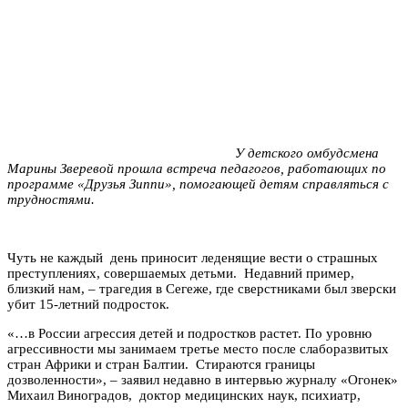
У детского омбудсмена
Марины Зверевой прошла встреча педагогов, работающих по
программе «Друзья Зиппи», помогающей детям справляться с
трудностями.
Чуть не каждый день приносит леденящие вести о страшных
преступлениях, совершаемых детьми. Недавний пример,
близкий нам, – трагедия в Сегеже, где сверстниками был зверски
убит 15-летний подросток.
«…в России агрессия детей и подростков растет. По уровню
агрессивности мы занимаем третье место после слаборазвитых
стран Африки и стран Балтии. Стираются границы
дозволенности», – заявил недавно в интервью журналу «Огонек»
Михаил Виноградов, доктор медицинских наук, психиатр,