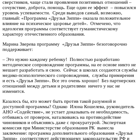
сверстников, чаще стали проявления позитивных отношений –
сочувствие, доброта, помощь. Еще один ее эффект – повысился
уровень успеваемости. Среди выводов самый, возможно,
главный: «Программа «Друзья Зиппи» оказала положительное
влияние на психическое здоровье детей». Отмечено, что
идеология программы соответствует гуманистическому
характеру отечественного образования.
Марина Зверева программу «Друзья Зиппи» безоговорочно
поддерживает:
– Это нужно каждому ребенку! Полностью разработано
методическое сопровождение программы, на ее основе никто не
мешает разработать и свою. Сейчас в школах создаются службы
медико-психологического сопровождения, службы примирения
и есть «Друзья Зиппи». Все это очень хорошо! Без партнерских
отношений между детьми и родителями ничего у нас не
изменится.
Казалось бы, кто может быть против такой разумной и
доступной программы? Однако Илона Кошелева, руководитель
АНО «Содействие», не устает доказывать ее необходимость,
отбиваясь от проверок, наталкиваясь на противодействие
чиновников и объясняясь даже с прокуратурой. Экспертная
комиссия при Министерстве образования РК вынесла
заключение: программа дополнительного образования «Друзья
Зиппи» соответствует действующему законодательству РФ и