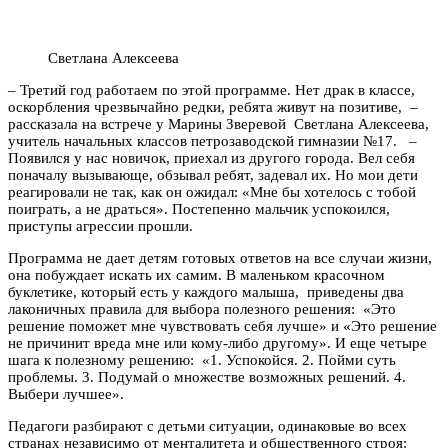
Светлана Алексеева
– Третий год работаем по этой программе. Нет драк в классе,
оскорбления чрезвычайно редки, ребята живут на позитиве, –
рассказала на встрече у Марины Зверевой Светлана Алексеева,
учитель начальных классов петрозаводской гимназии №17. –
Появился у нас новичок, приехал из другого города. Вел себя
поначалу вызывающе, обзывал ребят, задевал их. Но мои дети
реагировали не так, как он ожидал: «Мне бы хотелось с тобой
поиграть, а не драться». Постепенно мальчик успокоился,
приступы агрессии прошли.
Программа не дает детям готовых ответов на все случаи жизни,
она побуждает искать их самим. В маленьком красочном
буклетике, который есть у каждого малыша, приведены два
лаконичных правила для выбора полезного решения: «Это
решение поможет мне чувствовать себя лучше» и «Это решение
не причинит вреда мне или кому-либо другому». И еще четыре
шага к полезному решению: «1. Успокойся. 2. Пойми суть
проблемы. 3. Подумай о множестве возможных решений. 4.
Выбери лучшее».
Педагоги разбирают с детьми ситуации, одинаковые во всех
странах независимо от менталитета и общественного строя: