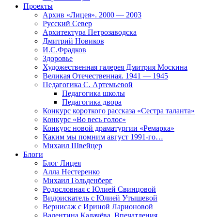
Проекты
Архив «Лицея». 2000 — 2003
Русский Север
Архитектура Петрозаводска
Дмитрий Новиков
И.С.Фрадков
Здоровье
Художественная галерея Дмитрия Москина
Великая Отечественная. 1941 — 1945
Педагогика С. Артемьевой
Педагогика школы
Педагогика двора
Конкурс короткого рассказа «Сестра таланта»
Конкурс «Во весь голос»
Конкурс новой драматургии «Ремарка»
Каким мы помним август 1991-го…
Михаил Швейцер
Блоги
Блог Лицея
Алла Нестеренко
Михаил Гольденберг
Родословная с Юлией Свинцовой
Видоискатель с Юлией Утышевой
Вернисаж с Ириной Ларионовой
Валентина Калачёва. Впечатления