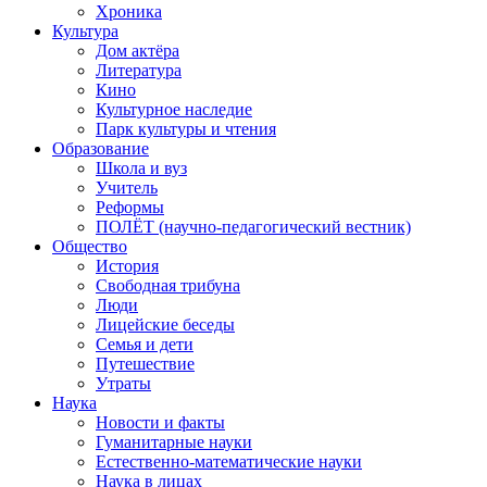
Хроника
Культура
Дом актёра
Литература
Кино
Культурное наследие
Парк культуры и чтения
Образование
Школа и вуз
Учитель
Реформы
ПОЛЁТ (научно-педагогический вестник)
Общество
История
Свободная трибуна
Люди
Лицейские беседы
Семья и дети
Путешествие
Утраты
Наука
Новости и факты
Гуманитарные науки
Естественно-математические науки
Наука в лицах