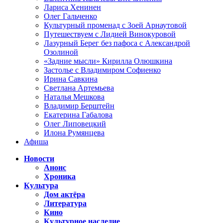
Лариса Хенинен
Олег Гальченко
Культурный променад с Зоей Арнаутовой
Путешествуем с Лидией Винокуровой
Лазурный Берег без пафоса с Александрой
Озолиной
«Задние мысли» Кирилла Олюшкина
Застолье с Владимиром Софиенко
Ирина Савкина
Светлана Артемьева
Наталья Мешкова
Владимир Берштейн
Екатерина Габалова
Олег Липовецкий
Илона Румянцева
Афиша
Новости
Анонс
Хроника
Культура
Дом актёра
Литература
Кино
Культурное наследие