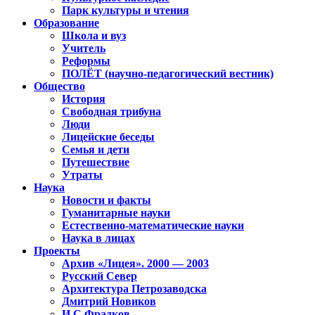
Парк культуры и чтения
Образование
Школа и вуз
Учитель
Реформы
ПОЛЁТ (научно-педагогический вестник)
Общество
История
Свободная трибуна
Люди
Лицейские беседы
Семья и дети
Путешествие
Утраты
Наука
Новости и факты
Гуманитарные науки
Естественно-математические науки
Наука в лицах
Проекты
Архив «Лицея». 2000 — 2003
Русский Север
Архитектура Петрозаводска
Дмитрий Новиков
И.С.Фрадков