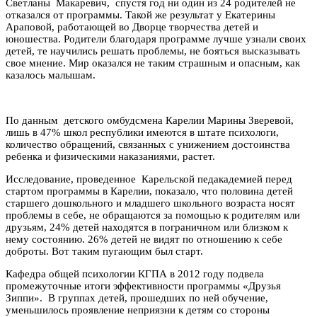
Светланы Макаревич, спустя год ни один из 24 родителей не
отказался от программы. Такой же результат у Екатерины
Араповой, работающей во Дворце творчества детей и
юношества. Родители благодаря программе лучше узнали своих
детей, те научились решать проблемы, не бояться высказывать
свое мнение. Мир оказался не таким страшным и опасным, как
казалось малышам.
По данным детского омбудсмена Карелии Марины Зверевой,
лишь в 47% школ республики имеются в штате психологи,
количество обращений, связанных с унижением достоинства
ребенка и физическими наказаниями, растет.
Исследование, проведенное Карельской педакадемией перед
стартом программы в Карелии, показало, что половина детей
старшего дошкольного и младшего школьного возраста носят
проблемы в себе, не обращаются за помощью к родителям или
друзьям, 24% детей находятся в пограничном или близком к
нему состоянию. 26% детей не видят по отношению к себе
доброты. Вот таким пугающим был старт.
Кафедра общей психологии КГПА в 2012 году подвела
промежуточные итоги эффективности программы «Друзья
Зиппи». В группах детей, прошедших по ней обучение,
уменьшилось проявление неприязни к детям со стороны