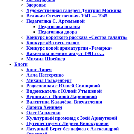
Здоровье
Художественная галерея Дмитрия Москина
Великая Отечественная. 1941 — 1945
Педагогика С. Артемьевой
Педагогика школы
Педагогика двора
Конкурс короткого рассказа «Сестра таланта»
Конкурс «Во весь голос»
Конкурс новой драматургии «Ремарка»
Каким мы помним август 1991-го…
Михаил Швейцер
Блоги
Блог Лицея
Алла Нестеренко
Михаил Гольденберг
Родословная с Юлией Свинцовой
Видоискатель с Юлией Утышевой
Вернисаж с Ириной Ларионовой
Валентина Калачёва. Впечатления
Лариса Хенинен
Олег Гальченко
Культурный променад с Зоей Арнаутовой
Путешествуем с Лидией Винокуровой
Лазурный Берег без пафоса с Александрой