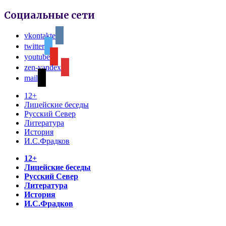
Социальные сети
vkontakte
twitter
youtube
zen-yandex
mail
12+
Лицейские беседы
Русский Север
Литература
История
И.С.Фрадков
12+
Лицейские беседы
Русский Север
Литература
История
И.С.Фрадков