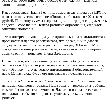
овса, о котором идет речь в беседе о земледелии – главном
занятии наших предков и т.д.
Как рассказывает Елена Герчина, заместитель директора ЦРО по
развитию ресурсов, создание «Эврики» обошлось в 400 тысяч
рублей. Половину суммы выделила администрация города, часть
средств – собственно Центра развития образования, еще часть
оплатили спонсоры.
– Что интересно, мне ни разу не пришлось писать ходатайства с
просьбами: я просто рассказывала, что делаю, и мне давали
скидку на те или иные материалы – баннеры, 3D-пол… Многое
мы делали своими руками – столы, скамейки – сами собирали,
сами красили, – поясняет Елена Валерьевна.
По её словам, обслуживание детей в центре будет абсолютно
бесплатным. При этом руководитель обращает внимание на то,
что «Эврика» – это не только интерактивный образовательный
парк. Центр также будет организовывать поездки, туры.
– То есть всё, что есть необычного в системе образования, мы
пытаемся сконцентрировать. Наша задача – вдохновить ребенка
так, чтобы он захотел научиться. Для этого и создаются такие
площадки, чтобы мотивировать учителя учить, а ученика
учиться.