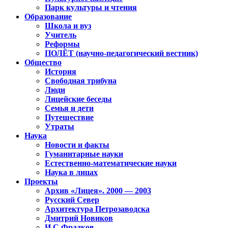
Парк культуры и чтения
Образование
Школа и вуз
Учитель
Реформы
ПОЛЁТ (научно-педагогический вестник)
Общество
История
Свободная трибуна
Люди
Лицейские беседы
Семья и дети
Путешествие
Утраты
Наука
Новости и факты
Гуманитарные науки
Естественно-математические науки
Наука в лицах
Проекты
Архив «Лицея». 2000 — 2003
Русский Север
Архитектура Петрозаводска
Дмитрий Новиков
И.С.Фрадков