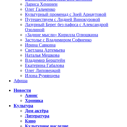
Лариса Хенинен
Олег Гальченко
Культурный променад с Зоей Арнаутовой
Путешествуем с Лидией Винокуровой
Лазурный Берег без пафоса с Александрой
Озолиной
«Задние мысли» Кирилла Олюшкина
Застолье с Владимиром Софиенко
Ирина Савкина
Светлана Артемьева
Наталья Мешкова
Владимир Берштейн
Екатерина Габалова
Олег Липовецкий
Илона Румянцева
Афиша
Новости
Анонс
Хроника
Культура
Дом актёра
Литература
Кино
Культурное наследие