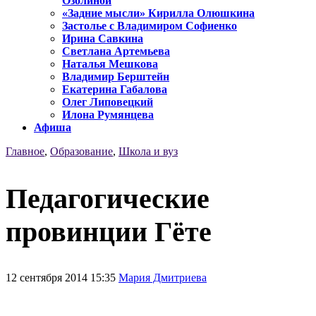
Озолиной
«Задние мысли» Кирилла Олюшкина
Застолье с Владимиром Софиенко
Ирина Савкина
Светлана Артемьева
Наталья Мешкова
Владимир Берштейн
Екатерина Габалова
Олег Липовецкий
Илона Румянцева
Афиша
Главное
,
Образование
,
Школа и вуз
Педагогические
провинции Гёте
12 сентября 2014 15:35
Мария Дмитриева