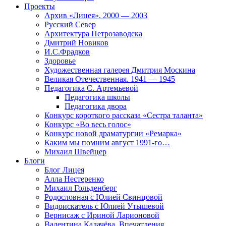
Проекты
Архив «Лицея». 2000 — 2003
Русский Север
Архитектура Петрозаводска
Дмитрий Новиков
И.С.Фрадков
Здоровье
Художественная галерея Дмитрия Москина
Великая Отечественная. 1941 — 1945
Педагогика С. Артемьевой
Педагогика школы
Педагогика двора
Конкурс короткого рассказа «Сестра таланта»
Конкурс «Во весь голос»
Конкурс новой драматургии «Ремарка»
Каким мы помним август 1991-го…
Михаил Швейцер
Блоги
Блог Лицея
Алла Нестеренко
Михаил Гольденберг
Родословная с Юлией Свинцовой
Видоискатель с Юлией Утышевой
Вернисаж с Ириной Ларионовой
Валентина Калачёва. Впечатления