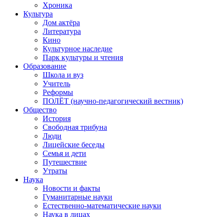
Хроника
Культура
Дом актёра
Литература
Кино
Культурное наследие
Парк культуры и чтения
Образование
Школа и вуз
Учитель
Реформы
ПОЛЁТ (научно-педагогический вестник)
Общество
История
Свободная трибуна
Люди
Лицейские беседы
Семья и дети
Путешествие
Утраты
Наука
Новости и факты
Гуманитарные науки
Естественно-математические науки
Наука в лицах