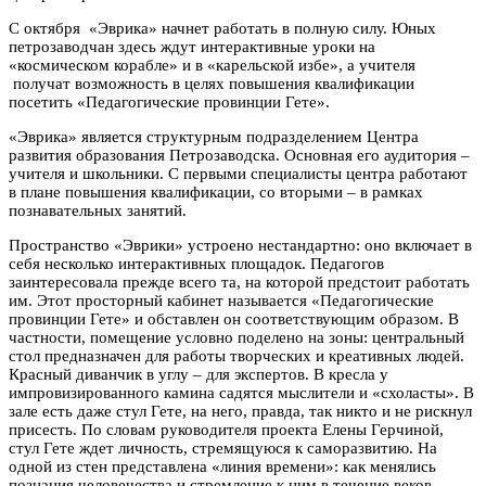
С октября «Эврика» начнет работать в полную силу. Юных
петрозаводчан здесь ждут интерактивные уроки на
«космическом корабле» и в «карельской избе», а учителя
получат возможность в целях повышения квалификации
посетить «Педагогические провинции Гете».
«Эврика» является структурным подразделением Центра
развития образования Петрозаводска. Основная его аудитория –
учителя и школьники. С первыми специалисты центра работают
в плане повышения квалификации, со вторыми – в рамках
познавательных занятий.
Пространство «Эврики» устроено нестандартно: оно включает в
себя несколько интерактивных площадок. Педагогов
заинтересовала прежде всего та, на которой предстоит работать
им. Этот просторный кабинет называется «Педагогические
провинции Гете» и обставлен он соответствующим образом. В
частности, помещение условно поделено на зоны: центральный
стол предназначен для работы творческих и креативных людей.
Красный диванчик в углу – для экспертов. В кресла у
импровизированного камина садятся мыслители и «схоласты». В
зале есть даже стул Гете, на него, правда, так никто и не рискнул
присесть. По словам руководителя проекта Елены Герчиной,
стул Гете ждет личность, стремящуюся к саморазвитию. На
одной из стен представлена «линия времени»: как менялись
познания человечества и стремление к ним в течение веков.