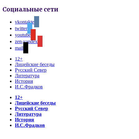
Социальные сети
vkontakte
twitter
youtube
zen-yandex
mail
12+
Лицейские беседы
Русский Север
Литература
История
И.С.Фрадков
12+
Лицейские беседы
Русский Север
Литература
История
И.С.Фрадков