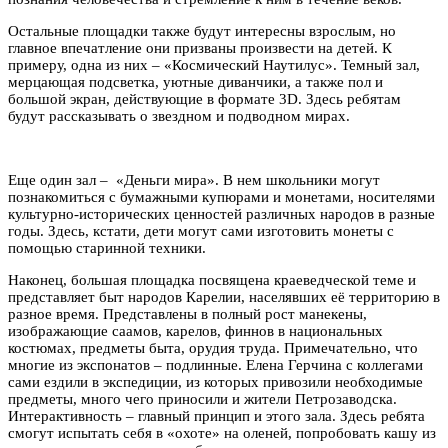
Остальные площадки также будут интересны взрослым, но
главное впечатление они призваны произвести на детей. К
примеру, одна из них – «Космический Наутилус». Темный зал,
мерцающая подсветка, уютные диванчики, а также пол и
большой экран, действующие в формате 3D. Здесь ребятам
будут рассказывать о звездном и подводном мирах.
Еще один зал – «Деньги мира». В нем школьники могут
познакомиться с бумажными купюрами и монетами, носителями
культурно-исторических ценностей различных народов в разные
годы. Здесь, кстати, дети могут сами изготовить монеты с
помощью старинной техники.
Наконец, большая площадка посвящена краеведческой теме и
представляет быт народов Карелии, населявших её территорию в
разное время. Представлены в полный рост манекены,
изображающие саамов, карелов, финнов в национальных
костюмах, предметы быта, орудия труда. Примечательно, что
многие из экспонатов – подлинные. Елена Герчина с коллегами
сами ездили в экспедиции, из которых привозили необходимые
предметы, много чего приносили и жители Петрозаводска.
Интерактивность – главный принцип и этого зала. Здесь ребята
смогут испытать себя в «охоте» на оленей, попробовать кашу из