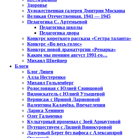
Здоровье
Художественная галерея Дмитрия Москина
Великая Отечественная. 1941 — 1945
Педагогика С. Артемьевой
Педагогика школы
Педагогика двора
Конкурс короткого рассказа «Сестра таланта»
Конкурс «Во весь голос»
Конкурс новой драматургии «Ремарка»
Каким мы помним август 1991-го…
Михаил Швейцер
Блоги
Блог Лицея
Алла Нестеренко
Михаил Гольденберг
Родословная с Юлией Свинцовой
Видоискатель с Юлией Утышевой
Вернисаж с Ириной Ларионовой
Валентина Калачёва. Впечатления
Лариса Хенинен
Олег Гальченко
Культурный променад с Зоей Арнаутовой
Путешествуем с Лидией Винокуровой
Лазурный Берег без пафоса с Александрой