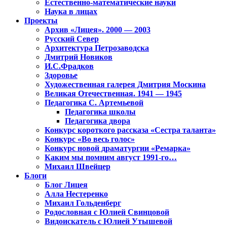
Естественно-математические науки
Наука в лицах
Проекты
Архив «Лицея». 2000 — 2003
Русский Север
Архитектура Петрозаводска
Дмитрий Новиков
И.С.Фрадков
Здоровье
Художественная галерея Дмитрия Москина
Великая Отечественная. 1941 — 1945
Педагогика С. Артемьевой
Педагогика школы
Педагогика двора
Конкурс короткого рассказа «Сестра таланта»
Конкурс «Во весь голос»
Конкурс новой драматургии «Ремарка»
Каким мы помним август 1991-го…
Михаил Швейцер
Блоги
Блог Лицея
Алла Нестеренко
Михаил Гольденберг
Родословная с Юлией Свинцовой
Видоискатель с Юлией Утышевой