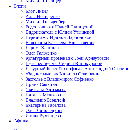
Михаил Швейцер
Блоги
Блог Лицея
Алла Нестеренко
Михаил Гольденберг
Родословная с Юлией Свинцовой
Видоискатель с Юлией Утышевой
Вернисаж с Ириной Ларионовой
Валентина Калачёва. Впечатления
Лариса Хенинен
Олег Гальченко
Культурный променад с Зоей Арнаутовой
Путешествуем с Лидией Винокуровой
Лазурный Берег без пафоса с Александрой Озолино
«Задние мысли» Кирилла Олюшкина
Застолье с Владимиром Софиенко
Ирина Савкина
Светлана Артемьева
Наталья Мешкова
Владимир Берштейн
Екатерина Габалова
Олег Липовецкий
Илона Румянцева
Афиша