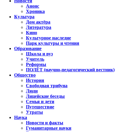
Новости
Анонс
Хроника
Культура
Дом актёра
Литература
Кино
Культурное наследие
Парк культуры и чтения
Образование
Школа и вуз
Учитель
Реформы
ПОЛЁТ (научно-педагогический вестник)
Общество
История
Свободная трибуна
Люди
Лицейские беседы
Семья и дети
Путешествие
Утраты
Наука
Новости и факты
Гуманитарные науки