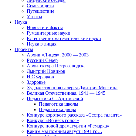
Лицейские беседы
Семья и дети
Путешествие
Утраты
Наука
Новости и факты
Гуманитарные науки
Естественно-математические науки
Наука в лицах
Проекты
Архив «Лицея». 2000 — 2003
Русский Север
Архитектура Петрозаводска
Дмитрий Новиков
И.С.Фрадков
Здоровье
Художественная галерея Дмитрия Москина
Великая Отечественная. 1941 — 1945
Педагогика С. Артемьевой
Педагогика школы
Педагогика двора
Конкурс короткого рассказа «Сестра таланта»
Конкурс «Во весь голос»
Конкурс новой драматургии «Ремарка»
Каким мы помним август 1991-го…