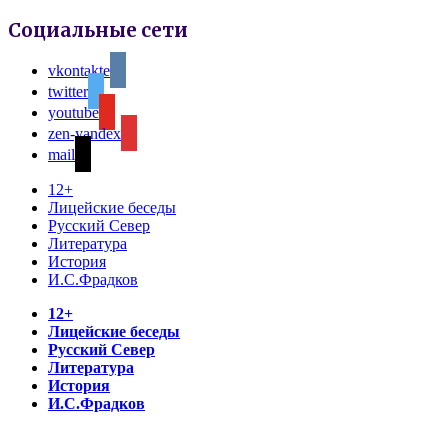
Социальные сети
vkontakte
twitter
youtube
zen-yandex
mail
12+
Лицейские беседы
Русский Север
Литература
История
И.С.Фрадков
12+
Лицейские беседы
Русский Север
Литература
История
И.С.Фрадков