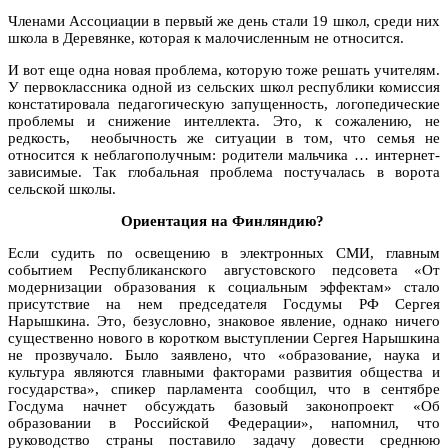
Членами Ассоциации в первый же день стали 19 школ, среди них
школа в Деревянке, которая к малочисленным не относится.
И вот еще одна новая проблема, которую тоже решать учителям.
У первоклассника одной из сельских школ республики комиссия
констатировала педагогическую запущенность, логопедические
проблемы и снижение интеллекта. Это, к сожалению, не
редкость, необычность же ситуации в том, что семья не
относится к неблагополучным: родители мальчика … интернет-
зависимые. Так глобальная проблема постучалась в ворота
сельской школы.
Ориентация на Финляндию?
Если судить по освещению в электронных СМИ, главным
событием Республиканского августовского педсовета «От
модернизации образования к социальным эффектам» стало
присутствие на нем председателя Госдумы РФ Сергея
Нарышкина. Это, безусловно, знаковое явление, однако ничего
существенно нового в коротком выступлении Сергея Нарышкина
не прозвучало. Было заявлено, что «образование, наука и
культура являются главными факторами развития общества и
государства», спикер парламента сообщил, что в сентябре
Госдума начнет обсуждать базовый законопроект «Об
образовании в Российской Федерации», напомнил, что
руководство страны поставило задачу довести среднюю