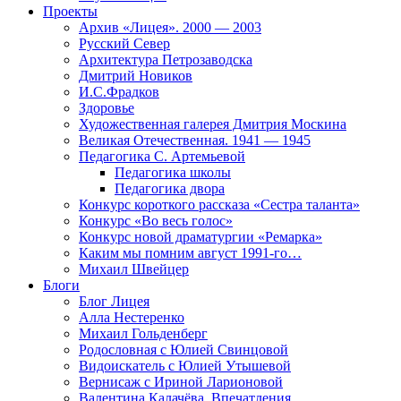
Проекты
Архив «Лицея». 2000 — 2003
Русский Север
Архитектура Петрозаводска
Дмитрий Новиков
И.С.Фрадков
Здоровье
Художественная галерея Дмитрия Москина
Великая Отечественная. 1941 — 1945
Педагогика С. Артемьевой
Педагогика школы
Педагогика двора
Конкурс короткого рассказа «Сестра таланта»
Конкурс «Во весь голос»
Конкурс новой драматургии «Ремарка»
Каким мы помним август 1991-го…
Михаил Швейцер
Блоги
Блог Лицея
Алла Нестеренко
Михаил Гольденберг
Родословная с Юлией Свинцовой
Видоискатель с Юлией Утышевой
Вернисаж с Ириной Ларионовой
Валентина Калачёва. Впечатления