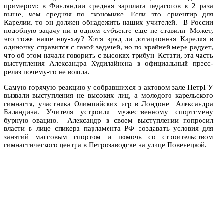
примером: в Финляндии средняя зарплата педагогов в 2 раза
выше, чем средняя по экономике. Если это ориентир для
Карелии, то он должен обнадежить наших учителей. В России
подобную задачу ни в одном субъекте еще не ставили. Может,
это тоже наше ноу-хау? Хотя вряд ли дотационная Карелия в
одиночку справится с такой задачей, но по крайней мере радует,
что об этом начали говорить с высоких трибун. Кстати, эта часть
выступления Александра Худилайнена в официальный пресс-
релиз почему-то не вошла.
Самую горячую реакцию у собравшихся в актовом зале ПетрГУ
вызвали выступления не высоких лиц, а молодого карельского
гимнаста, участника Олимпийских игр в Лондоне Александра
Баландина. Учителя устроили мужественному спортсмену
бурную овацию. Александр в своем выступлении попросил
власти в лице спикера парламента РФ создавать условия для
занятий массовым спортом и помочь со строительством
гимнастического центра в Петрозаводске на улице Повенецкой.