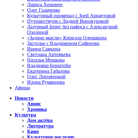
Лариса Хенинен
Олег Гальченко
Культурный променад с Зоей Арнаутовой
Путешествуем с Лидией Винокуровой
Лазурный Берег без пафоса с Александрой
Озолиной
«Задние мысли» Кирилла Олюшкина
Застолье с Владимиром Софиенко
Ирина Савкина
Светлана Артемьева
Наталья Мешкова
Владимир Берштейн
Екатерина Габалова
Олег Липовецкий
Илона Румянцева
Афиша
Новости
Анонс
Хроника
Культура
Дом актёра
Литература
Кино
Культурное наследие