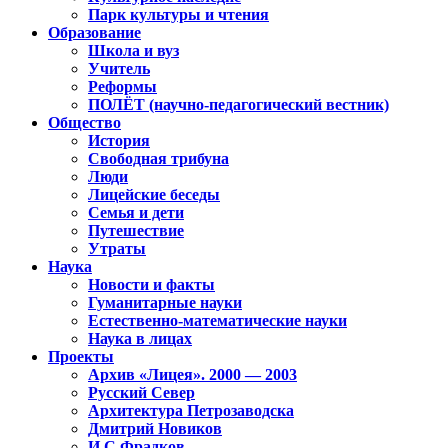
Парк культуры и чтения
Образование
Школа и вуз
Учитель
Реформы
ПОЛЁТ (научно-педагогический вестник)
Общество
История
Свободная трибуна
Люди
Лицейские беседы
Семья и дети
Путешествие
Утраты
Наука
Новости и факты
Гуманитарные науки
Естественно-математические науки
Наука в лицах
Проекты
Архив «Лицея». 2000 — 2003
Русский Север
Архитектура Петрозаводска
Дмитрий Новиков
И.С.Фрадков