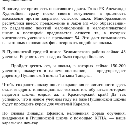
В последнее время есть позитивные сдвиги. Глава РК Александр
Худилайнен сразу после своего вступления в должность
высказался против закрытия сельских школ. Минобразования
республики внесло предложение в Закон РК «Об образовании»
по разделению понятий малочисленной и малокомплектной
школ: к последней предлагается отнести те, в которых
численность учеников не превышает 54. Это даст возможность
на законных основаниях финансировать подобные школы.
В Пушнинской средней школе Беломорского района сейчас 43
ученика. Еще пять лет назад их было гораздо больше.
— Пройдет десять лет, и школы, в которых сейчас 150-200
учеников, окажутся в нашем положении, — предупреждает
директор Пушнинской школы Татьяна Танцева.
Чтобы сохранить школу после сокращения ее численности здесь
стали внедрять инновационные технологии, обучаться которым
педагоги школы ездили аж в Красноярский край! Да так
успешно, что в новом учебном году на базе Пушнинской школы
будут проходить курсы для учителей Карелии.
По словам Зинаиды Ефловой, нелинейная форма обучения,
внедренная в Пушнинской школе с помощью КГПА, — наше
карельское ноу-хау.