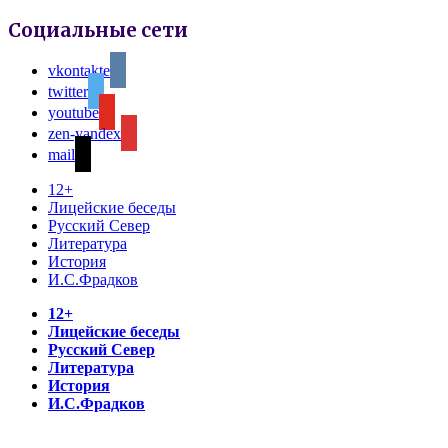
Социальные сети
vkontakte
twitter
youtube
zen-yandex
mail
12+
Лицейские беседы
Русский Север
Литература
История
И.С.Фрадков
12+
Лицейские беседы
Русский Север
Литература
История
И.С.Фрадков