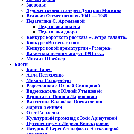
Здоровье
Художественная галерея Дмитрия Москина
Великая Отечественная. 1941 — 1945
Педагогика С. Артемьевой
Педагогика школы
Педагогика двора
Конкурс короткого рассказа «Сестра таланта»
Конкурс «Во весь голос»
Конкурс новой драматургии «Ремарка»
Каким мы помним август 1991-го…
Михаил Швейцер
Блоги
Блог Лицея
Алла Нестеренко
Михаил Гольденберг
Родословная с Юлией Свинцовой
Видоискатель с Юлией Утышевой
Вернисаж с Ириной Ларионовой
Валентина Калачёва. Впечатления
Лариса Хенинен
Олег Гальченко
Культурный променад с Зоей Арнаутовой
Путешествуем с Лидией Винокуровой
Лазурный Берег без пафоса с Александрой