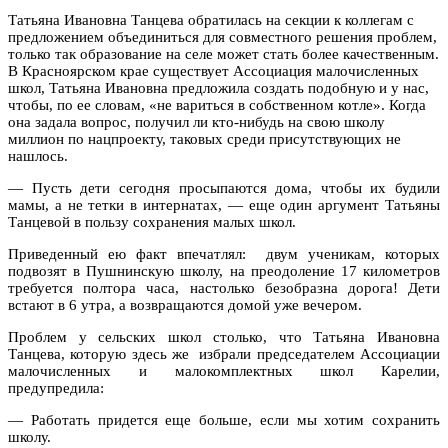
Татьяна Ивановна Танцева обратилась на секции к коллегам с
предложением объединиться для совместного решения проблем,
только так образование на селе может стать более качественным.
В Красноярском крае существует Ассоциация малочисленных
школ, Татьяна Ивановна предложила создать подобную и у нас,
чтобы, по ее словам, «не вариться в собственном котле». Когда
она задала вопрос, получил ли кто-нибудь на свою школу
миллион по нацпроекту, таковых среди присутствующих не
нашлось.
— Пусть дети сегодня просыпаются дома, чтобы их будили
мамы, а не тетки в интернатах, — еще один аргумент Татьяны
Танцевой в пользу сохранения малых школ.
Приведенный ею факт впечатлял: двум ученикам, которых
подвозят в Пушнинскую школу, на преодоление 17 километров
требуется полтора часа, настолько безобразна дорога! Дети
встают в 6 утра, а возвращаются домой уже вечером.
Проблем у сельских школ столько, что Татьяна Ивановна
Танцева, которую здесь же избрали председателем Ассоциации
малочисленных и малокомплектных школ Карелии,
предупредила:
— Работать придется еще больше, если мы хотим сохранить
школу.