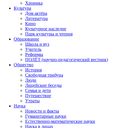
Хроника
Культура
Дом актёра
Литература
Кино
Культурное наследие
Парк культуры и чтения
Образование
Школа и вуз
Учитель
Реформы
ПОЛЁТ (научно-педагогический вестник)
Общество
История
Свободная трибуна
Люди
Лицейские беседы
Семья и дети
Путешествие
Утраты
Наука
Новости и факты
Гуманитарные науки
Естественно-математические науки
Наука в лицах