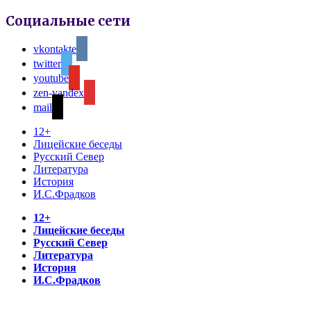
Социальные сети
vkontakte
twitter
youtube
zen-yandex
mail
12+
Лицейские беседы
Русский Север
Литература
История
И.С.Фрадков
12+
Лицейские беседы
Русский Север
Литература
История
И.С.Фрадков