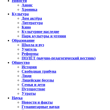
Новости
Анонс
Хроника
Культура
Дом актёра
Литература
Кино
Культурное наследие
Парк культуры и чтения
Образование
Школа и вуз
Учитель
Реформы
ПОЛЁТ (научно-педагогический вестник)
Общество
История
Свободная трибуна
Люди
Лицейские беседы
Семья и дети
Путешествие
Утраты
Наука
Новости и факты
Гуманитарные науки