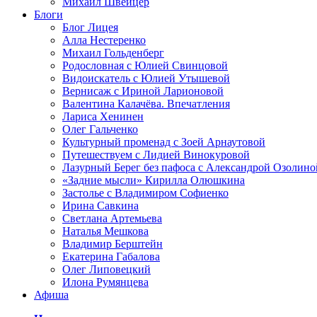
Михаил Швейцер
Блоги
Блог Лицея
Алла Нестеренко
Михаил Гольденберг
Родословная с Юлией Свинцовой
Видоискатель с Юлией Утышевой
Вернисаж с Ириной Ларионовой
Валентина Калачёва. Впечатления
Лариса Хенинен
Олег Гальченко
Культурный променад с Зоей Арнаутовой
Путешествуем с Лидией Винокуровой
Лазурный Берег без пафоса с Александрой Озолино
«Задние мысли» Кирилла Олюшкина
Застолье с Владимиром Софиенко
Ирина Савкина
Светлана Артемьева
Наталья Мешкова
Владимир Берштейн
Екатерина Габалова
Олег Липовецкий
Илона Румянцева
Афиша