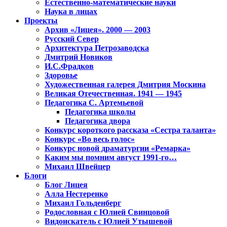
Естественно-математические науки
Наука в лицах
Проекты
Архив «Лицея». 2000 — 2003
Русский Север
Архитектура Петрозаводска
Дмитрий Новиков
И.С.Фрадков
Здоровье
Художественная галерея Дмитрия Москина
Великая Отечественная. 1941 — 1945
Педагогика С. Артемьевой
Педагогика школы
Педагогика двора
Конкурс короткого рассказа «Сестра таланта»
Конкурс «Во весь голос»
Конкурс новой драматургии «Ремарка»
Каким мы помним август 1991-го…
Михаил Швейцер
Блоги
Блог Лицея
Алла Нестеренко
Михаил Гольденберг
Родословная с Юлией Свинцовой
Видоискатель с Юлией Утышевой