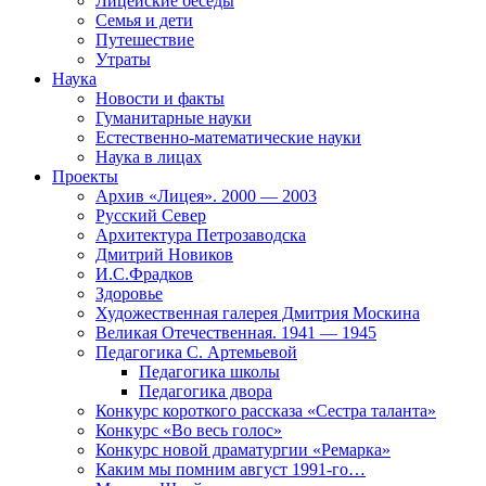
Лицейские беседы
Семья и дети
Путешествие
Утраты
Наука
Новости и факты
Гуманитарные науки
Естественно-математические науки
Наука в лицах
Проекты
Архив «Лицея». 2000 — 2003
Русский Север
Архитектура Петрозаводска
Дмитрий Новиков
И.С.Фрадков
Здоровье
Художественная галерея Дмитрия Москина
Великая Отечественная. 1941 — 1945
Педагогика С. Артемьевой
Педагогика школы
Педагогика двора
Конкурс короткого рассказа «Сестра таланта»
Конкурс «Во весь голос»
Конкурс новой драматургии «Ремарка»
Каким мы помним август 1991-го…