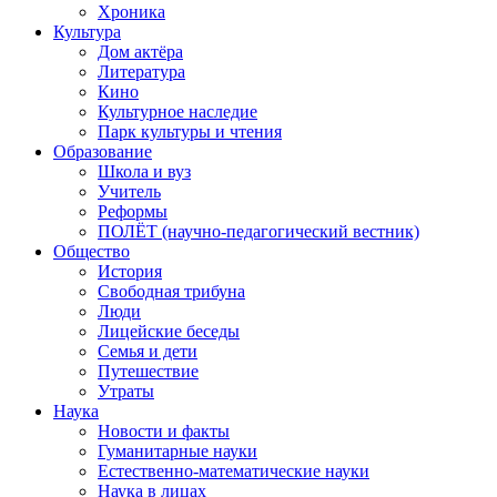
Хроника
Культура
Дом актёра
Литература
Кино
Культурное наследие
Парк культуры и чтения
Образование
Школа и вуз
Учитель
Реформы
ПОЛЁТ (научно-педагогический вестник)
Общество
История
Свободная трибуна
Люди
Лицейские беседы
Семья и дети
Путешествие
Утраты
Наука
Новости и факты
Гуманитарные науки
Естественно-математические науки
Наука в лицах