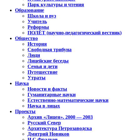
Парк культуры и чтения
Образование
Школа и вуз
Учитель
Реформы
ПОЛЁТ (научно-педагогический вестник)
Общество
История
Свободная трибуна
Люди
Лицейские беседы
Семья и дети
Путешествие
Утраты
Наука
Новости и факты
Гуманитарные науки
Естественно-математические науки
Наука в лицах
Проекты
Архив «Лицея». 2000 — 2003
Русский Север
Архитектура Петрозаводска
Дмитрий Новиков
И.С.Фрадков