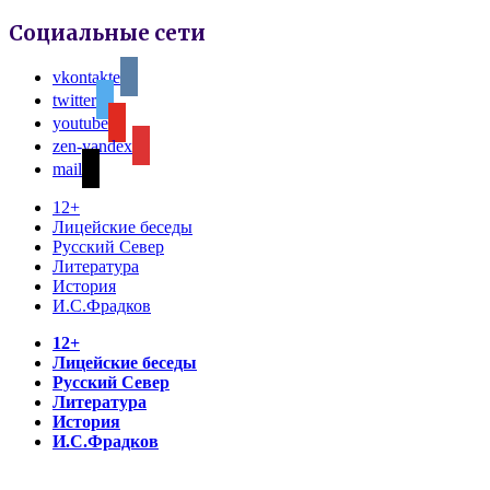
Социальные сети
vkontakte
twitter
youtube
zen-yandex
mail
12+
Лицейские беседы
Русский Север
Литература
История
И.С.Фрадков
12+
Лицейские беседы
Русский Север
Литература
История
И.С.Фрадков