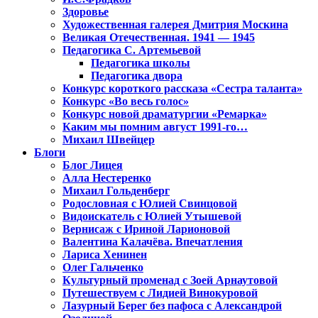
Здоровье
Художественная галерея Дмитрия Москина
Великая Отечественная. 1941 — 1945
Педагогика С. Артемьевой
Педагогика школы
Педагогика двора
Конкурс короткого рассказа «Сестра таланта»
Конкурс «Во весь голос»
Конкурс новой драматургии «Ремарка»
Каким мы помним август 1991-го…
Михаил Швейцер
Блоги
Блог Лицея
Алла Нестеренко
Михаил Гольденберг
Родословная с Юлией Свинцовой
Видоискатель с Юлией Утышевой
Вернисаж с Ириной Ларионовой
Валентина Калачёва. Впечатления
Лариса Хенинен
Олег Гальченко
Культурный променад с Зоей Арнаутовой
Путешествуем с Лидией Винокуровой
Лазурный Берег без пафоса с Александрой