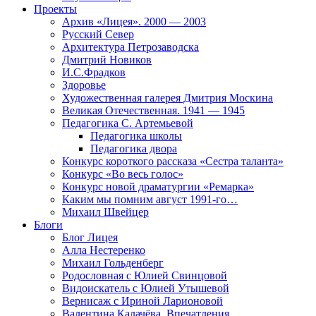
Проекты
Архив «Лицея». 2000 — 2003
Русский Север
Архитектура Петрозаводска
Дмитрий Новиков
И.С.Фрадков
Здоровье
Художественная галерея Дмитрия Москина
Великая Отечественная. 1941 — 1945
Педагогика С. Артемьевой
Педагогика школы
Педагогика двора
Конкурс короткого рассказа «Сестра таланта»
Конкурс «Во весь голос»
Конкурс новой драматургии «Ремарка»
Каким мы помним август 1991-го…
Михаил Швейцер
Блоги
Блог Лицея
Алла Нестеренко
Михаил Гольденберг
Родословная с Юлией Свинцовой
Видоискатель с Юлией Утышевой
Вернисаж с Ириной Ларионовой
Валентина Калачёва. Впечатления