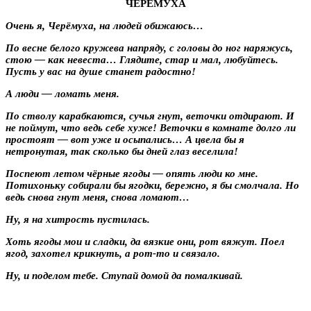
ЧЕРЁМУХА
Очень я, Черёмуха, на людей обижаюсь…
По весне белого кружева напряду, с головы до ног наряжусь,
стою — как невеста… Глядите, стар и мал, любуйтесь.
Пусть у вас на душе станет радостно!
А люди — ломать меня.
По стволу карабкаются, сучья гнут, веточки отдирают. И
не поймут, что ведь себе хуже! Веточки в комнате долго ли
простоят — вот уже и осыпались… А цвела бы я
нетронутая, так сколько бы дней глаз веселила!
Поспеют летом чёрные ягоды — опять люди ко мне.
Потихоньку собирали бы ягодки, бережно, я бы смолчала. Но
ведь снова гнут меня, снова ломают…
Ну, я на хитрость пустилась.
Хоть ягоды мои и сладки, да вязкие они, рот вяжут. Поел
ягод, захотел крикнуть, а рот-то и связало.
Ну, и поделом тебе. Ступай домой да помалкивай.