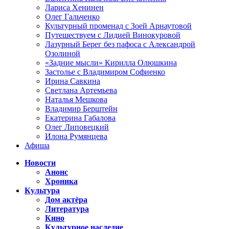
Лариса Хенинен
Олег Гальченко
Культурный променад с Зоей Арнаутовой
Путешествуем с Лидией Винокуровой
Лазурный Берег без пафоса с Александрой
Озолиной
«Задние мысли» Кирилла Олюшкина
Застолье с Владимиром Софиенко
Ирина Савкина
Светлана Артемьева
Наталья Мешкова
Владимир Берштейн
Екатерина Габалова
Олег Липовецкий
Илона Румянцева
Афиша
Новости
Анонс
Хроника
Культура
Дом актёра
Литература
Кино
Культурное наследие