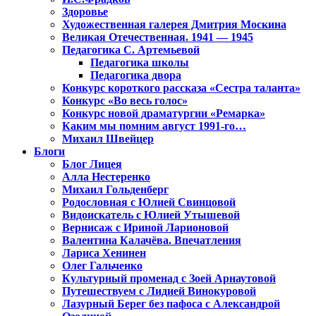
Здоровье
Художественная галерея Дмитрия Москина
Великая Отечественная. 1941 — 1945
Педагогика С. Артемьевой
Педагогика школы
Педагогика двора
Конкурс короткого рассказа «Сестра таланта»
Конкурс «Во весь голос»
Конкурс новой драматургии «Ремарка»
Каким мы помним август 1991-го…
Михаил Швейцер
Блоги
Блог Лицея
Алла Нестеренко
Михаил Гольденберг
Родословная с Юлией Свинцовой
Видоискатель с Юлией Утышевой
Вернисаж с Ириной Ларионовой
Валентина Калачёва. Впечатления
Лариса Хенинен
Олег Гальченко
Культурный променад с Зоей Арнаутовой
Путешествуем с Лидией Винокуровой
Лазурный Берег без пафоса с Александрой