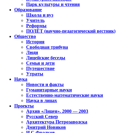
Парк культуры и чтения
Образование
Школа и вуз
Учитель
Реформы
ПОЛЁТ (научно-педагогический вестник)
Общество
История
Свободная трибуна
Люди
Лицейские беседы
Семья и дети
Путешествие
Утраты
Наука
Новости и факты
Гуманитарные науки
Естественно-математические науки
Наука в лицах
Проекты
Архив «Лицея». 2000 — 2003
Русский Север
Архитектура Петрозаводска
Дмитрий Новиков
И.С.Фрадков