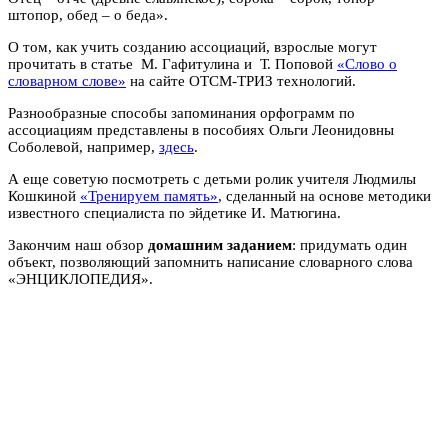
штопор, обед – о беда».
О том, как учить созданию ассоциаций, взрослые могут
прочитать в статье М. Гафитулина и Т. Поповой
«Слово о
словарном слове»
на сайте ОТСМ-ТРИЗ технологий.
Разнообразные способы запоминания орфограмм по
ассоциациям представлены в пособиях Ольги Леонидовны
Соболевой, например,
здесь
.
А еще советую посмотреть с детьми ролик учителя Людмилы
Кошкиной
«Тренируем память»
, сделанный на основе методики
известного специалиста по эйдетике И. Матюгина.
Закончим наш обзор
домашним заданием
: придумать один
объект, позволяющий запомнить написание словарного слова
«ЭНЦИКЛОПЕДИЯ».