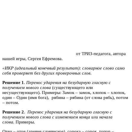
от ТРИЗ-педагога, автора
нашей игры, Сергея Ефремова.
«ИКР (идеальный конечный результат): словарное слово само
себя проверяет без других проверочных слов.
Решение 1
.
Перенос ударения на безударную гласную с
получением нового слова
(существующего или
несуществующего). Примеры: Замок – замок, хлопок – хлопок,
один – Один (имя бога), рябина – рябина (от слова рябь), потом
– потом.
Решение 2
.
Перенос ударения на безударную гласную с
получением нового слова с изменением конца или начала
слова.
Примеры.
Отец – отче (древне славянское), сорока – сорок, топор –