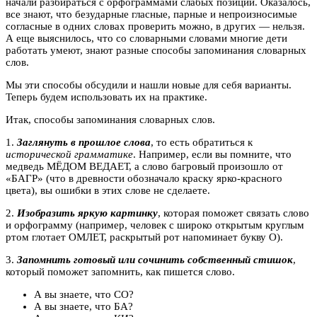
начали разбираться с орфограммами слабых позиций. Оказалось,
все знают, что безударные гласные, парные и непроизносимые
согласные в одних словах проверить можно, в других — нельзя.
А еще выяснилось, что со словарными словами многие дети
работать умеют, знают разные способы запоминания словарных
слов.
Мы эти способы обсудили и нашли новые для себя варианты.
Теперь будем использовать их на практике.
Итак, способы запоминания словарных слов.
1.
Заглянуть в прошлое слова
, то есть обратиться к
исторической грамматике
. Например, если вы помните, что
медведь МЁДОМ ВЕДАЕТ, а слово багровый произошло от
«БАГР» (что в древности обозначало краску ярко-красного
цвета), вы ошибки в этих слове не сделаете.
2.
Изобразить яркую картинку
, которая поможет связать слово
и орфограмму (например, человек с широко открытым круглым
ртом глотает ОМЛЕТ, раскрытый рот напоминает букву О).
3.
Запомнить готовый или сочинить собственный стишок
,
который поможет запомнить, как пишется слово.
А вы знаете, что СО?
А вы знаете, что БА?