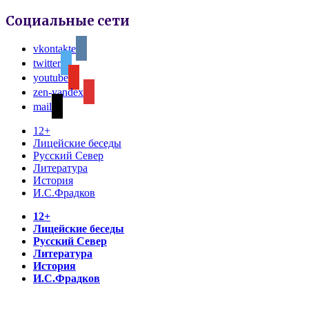
Социальные сети
vkontakte
twitter
youtube
zen-yandex
mail
12+
Лицейские беседы
Русский Север
Литература
История
И.С.Фрадков
12+
Лицейские беседы
Русский Север
Литература
История
И.С.Фрадков