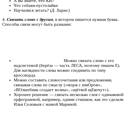
А вы знаете, что КИ?
Что
собаки-
пустолайки
Научилися летать?
(
Д. Хармс)
4.
Связать слово с другим
, в котором пишется нужная буква.
Способы связи могут быть разными:
Можно связать слово с его
надсистемой (берёза — часть ЛЕСА, поэтому пишем Е).
Для наглядности слова можно соединить по типу
кроссворда.
Можно составить словосочетания или предложения,
связывая слова по смыслу («морж с юмОром»,
«ВОлшебник создает волны», «щёткой щЕкочут»).
Хорошее решение — связать несколько слов с одинаковой
орфограммой, например, одним стишком, как это сделали
Илья Соловьев с мамой Мариной.