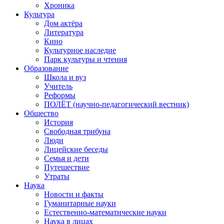
Хроника
Культура
Дом актёра
Литература
Кино
Культурное наследие
Парк культуры и чтения
Образование
Школа и вуз
Учитель
Реформы
ПОЛЁТ (научно-педагогический вестник)
Общество
История
Свободная трибуна
Люди
Лицейские беседы
Семья и дети
Путешествие
Утраты
Наука
Новости и факты
Гуманитарные науки
Естественно-математические науки
Наука в лицах