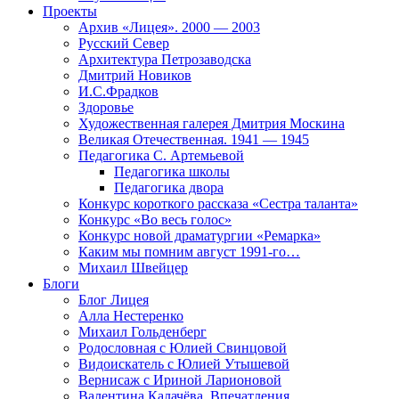
Проекты
Архив «Лицея». 2000 — 2003
Русский Север
Архитектура Петрозаводска
Дмитрий Новиков
И.С.Фрадков
Здоровье
Художественная галерея Дмитрия Москина
Великая Отечественная. 1941 — 1945
Педагогика С. Артемьевой
Педагогика школы
Педагогика двора
Конкурс короткого рассказа «Сестра таланта»
Конкурс «Во весь голос»
Конкурс новой драматургии «Ремарка»
Каким мы помним август 1991-го…
Михаил Швейцер
Блоги
Блог Лицея
Алла Нестеренко
Михаил Гольденберг
Родословная с Юлией Свинцовой
Видоискатель с Юлией Утышевой
Вернисаж с Ириной Ларионовой
Валентина Калачёва. Впечатления