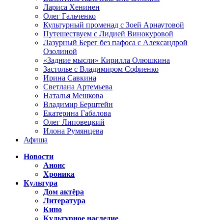
Лариса Хенинен
Олег Гальченко
Культурный променад с Зоей Арнаутовой
Путешествуем с Лидией Винокуровой
Лазурный Берег без пафоса с Александрой
Озолиной
«Задние мысли» Кирилла Олюшкина
Застолье с Владимиром Софиенко
Ирина Савкина
Светлана Артемьева
Наталья Мешкова
Владимир Берштейн
Екатерина Габалова
Олег Липовецкий
Илона Румянцева
Афиша
Новости
Анонс
Хроника
Культура
Дом актёра
Литература
Кино
Культурное наследие