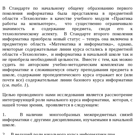
В Стандарте по начальному общему образованию первого
поколения информатика была представлена в предметной
области «Технология» в качестве учебного модуля «Практика
работы на компьютере», что существенно ограничивало
значимость и содержание предмета, сводя его к
технологическому аспекту. В Стандарте второго поколения
информатика приобрела новый статус – теперь она включена в
предметную область «Математика и информатика», однако,
некоторые содержательные линии курса остались в предметной
области «Технология», и информатика в начальной школе так и
не приобрела необходимой цельности. Вместе с тем, как можно
судить по авторским учебно-методическим комплектам по
информатике и сложившемуся опыту преподавания предмета в
школе, содержание пропедевтического курса отражает все (или
почти все) содержательные линии базового курса информатики
(
см. табл. 1
).
Целью проводимого нами исследования является рассмотрение
интегрирующей роли начального курса информатики, которая, с
нашей точки зрения, проявляется в следующем:
1. В наличии многообразных межпредметных связей
информатики с другими дисциплинами, изучаемыми в начальной
школе.
2. В ведущей роли начального курса информатики при