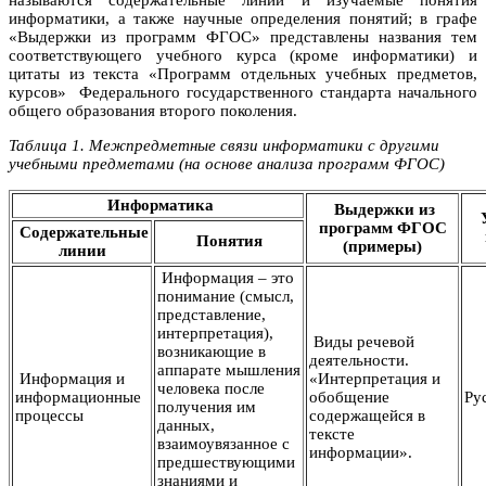
называются содержательные линии и изучаемые понятия
информатики, а также научные определения понятий; в графе
«Выдержки из программ ФГОС» представлены названия тем
соответствующего учебного курса (кроме информатики) и
цитаты из текста «Программ отдельных учебных предметов,
курсов» Федерального государственного стандарта начального
общего образования второго поколения.
Таблица 1. Межпредметные связи информатики с другими
учебными предметами (на основе анализа программ ФГОС)
Информатика
Выдержки из
программ ФГОС
Содержательные
Понятия
(примеры)
линии
Информация – это
понимание (смысл,
представление,
интерпретация),
Виды речевой
возникающие в
деятельности.
аппарате мышления
Информация и
«Интерпретация и
человека после
информационные
обобщение
Ру
получения им
процессы
содержащейся в
данных,
тексте
взаимоувязанное с
информации».
предшествующими
знаниями и