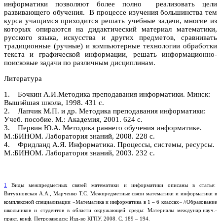
информатики позволяют более полно реализовать цели
развивающего обучения. В процессе изучения большинства тем
курса учащимся приходится решать учебные задачи, многие из
которых опираются на дидактический материал математики,
русского языка, искусства и других предметов, сравнивать
традиционные (ручные) и компьютерные технологии обработки
текста и графической информации, решать информационно-
поисковые задачи по различным дисциплинам.
Литература
1. Бочкин А.И.Методика преподавания информатики. Минск:
Вышэйшая школа, 1998. 431 с.
2. Лапчик М.П. и др. Методика преподавания информатики:
Учеб. пособие. М.: Академия, 2001. 624 с.
3. Первин Ю.А. Методика раннего обучения информатике.
М.:БИНОМ. Лаборатория знаний, 2008. 228 с.
4. Фридланд А.Я. Информатика. Процессы, системы, ресурсы.
М.:БИНОМ. Лаборатория знаний, 2003. 232 с.
1
Виды межпредметных связей математики и информатики описаны в статье:
Витухновская А.А., Марченко Т.С. Межпредметные связи математики и информатики в
комплексной специализации «Математика и информатика в 1 – 6 классах» //Образование
школьников и студентов в области окружающей среды: Материалы междунар.науч.-
практ. конф. Петрозаводск: Изд-во КГПУ. 2008. С. 189 – 194.