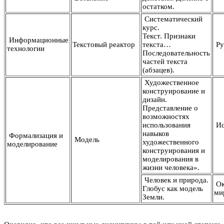
остатком.
Систематический
курс.
Текст. Признаки
Информационные
Текстовый реактор
текста…
Ру
технологии
Последовательность
частей текста
(абзацев).
Художественное
конструирование и
дизайн.
Представление о
возможностях
использования
Ис
навыков
Формализация и
Модель
художественного
моделирование
конструирования и
моделирования в
жизни человека».
Человек и природа.
Ок
Глобус как модель
ми
Земли.