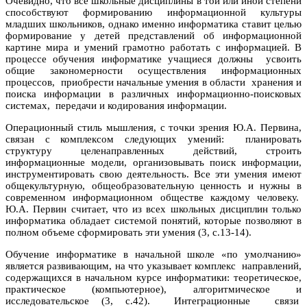
Очевидно, что все школьные дисциплины в той или иной степени
способствуют формированию информационной культуры
младших школьников, однако именно информатика ставит целью
формирование у детей представлений об информационной
картине мира и умений грамотно работать с информацией. В
процессе обучения информатике учащиеся должны усвоить
общие закономерности осуществления информационных
процессов, приобрести начальные умения в области хранения и
поиска информации в различных информационно-поисковых
системах, передачи и кодирования информации.
Операционный стиль мышления, с точки зрения Ю.А. Первина,
связан с комплексом следующих умений: планировать
структуру целенаправленных действий, строить
информационные модели, организовывать поиск информации,
инструментировать свою деятельность. Все эти умения имеют
общекультурную, общеобразовательную ценность и нужны в
современном информационном обществе каждому человеку.
Ю.А. Первин считает, что из всех школьных дисциплин только
информатика обладает системой понятий, которые позволяют в
полном объеме сформировать эти умения (3, с.13-14).
Обучение информатике в начальной школе «по умолчанию»
является развивающим, на что указывает комплекс направлений,
содержащихся в начальном курсе информатики: теоретическое,
практическое (компьютерное), алгоритмическое и
исследовательское (3, с.42). Интеграционные связи