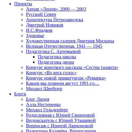
Проекты
Архив «Лицея». 2000 — 2003
Русский Север
Архитектура Петрозаводска
Дмитрий Новиков
И.С.Фрадков
Здоровье
Художественная галерея Дмитрия Москина
Великая Отечественная. 1941 — 1945
Педагогика С. Артемьевой
Педагогика школы
Педагогика двора
Конкурс короткого рассказа «Сестра таланта»
Конкурс «Во весь голос»
Конкурс новой драматургии «Ремарка»
Каким мы помним август 1991-го…
Михаил Швейцер
Блоги
Блог Лицея
Алла Нестеренко
Михаил Гольденберг
Родословная с Юлией Свинцовой
Видоискатель с Юлией Утышевой
Вернисаж с Ириной Ларионовой
Валентина Калачёва. Впечатления