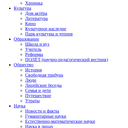
Хроника
Культура
Дом актёра
Литература
Кино
Культурное наследие
Парк культуры и чтения
Образование
Школа и вуз
Учитель
Реформы
ПОЛЁТ (научно-педагогический вестник)
Общество
История
Свободная трибуна
Люди
Лицейские беседы
Семья и дети
Путешествие
Утраты
Наука
Новости и факты
Гуманитарные науки
Естественно-математические науки
Наука в лицах