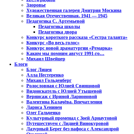
Здоровье
Художественная галерея Дмитрия Москина
Великая Отечественная. 1941 — 1945
Педагогика С. Артемьевой
Педагогика школы
Педагогика двора
Конкурс короткого рассказа «Сестра таланта»
Конкурс «Во весь голос»
Конкурс новой драматургии «Ремарка»
Каким мы помним август 1991-го…
Михаил Швейцер
Блоги
Блог Лицея
Алла Нестеренко
Михаил Гольденберг
Родословная с Юлией Свинцовой
Видоискатель с Юлией Утышевой
Вернисаж с Ириной Ларионовой
Валентина Калачёва. Впечатления
Лариса Хенинен
Олег Гальченко
Культурный променад с Зоей Арнаутовой
Путешествуем с Лидией Винокуровой
Лазурный Берег без пафоса с Александрой