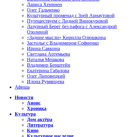
Лариса Хенинен
Олег Гальченко
Культурный променад с Зоей Арнаутовой
Путешествуем с Лидией Винокуровой
Лазурный Берег без пафоса с Александрой
Озолиной
«Задние мысли» Кирилла Олюшкина
Застолье с Владимиром Софиенко
Ирина Савкина
Светлана Артемьева
Наталья Мешкова
Владимир Берштейн
Екатерина Габалова
Олег Липовецкий
Илона Румянцева
Афиша
Новости
Анонс
Хроника
Культура
Дом актёра
Литература
Кино
Культурное наследие