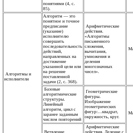
понятиями (4, с.
85).
Алгоритм — это
понятное и точное
предписание
Арифметические
(указание)
действия.
исполнителю
«Алгоритмы
совершить
письменного
последовательность
сложения,
Ма
действий,
вычитания,
направленных на
умножения и
достижение
деления
указанной цели или
многозначных
на решение
чисел».
Алгоритмы и
поставленной
исполнители
задачи (2, с. 368).
Базовые
Геометрические
алгоритмические
фигуры.
структуры.
Изображение
Линейный
геометрических
алгоритм, цикл с
фигур:…квадрат,
Ма
заранее заданным
окружность, круг.
числом повторений
Арифметические
Ветвление
действия. Деление с