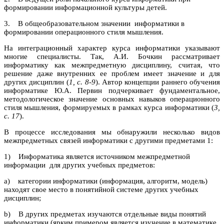
формировании информационной культуры детей.
3. В общеобразовательном значении информатики в
формировании операционного стиля мышления.
На интеграционный характер курса информатики указывают
многие специалисты. Так, А.И. Бочкин рассматривает
информатику как межпредметную дисциплину, считая, что
решение даже внутренних ее проблем имеет значение и для
других дисциплин (
1, с. 8-9
). Автор концепции раннего обучения
информатике Ю.А. Первин подчеркивает фундаментальное,
методологическое значение основных навыков операционного
стиля мышления, формируемых в рамках курса информатики (
3,
с. 17
).
В процессе исследования мы обнаружили несколько видов
межпредметных связей информатики с другими предметами
1:
1) Информатика является источником межпредметной
информации для других учебных предметов:
a) категории информатики (информация, алгоритм, модель)
находят свое место в понятийной системе других учебных
дисциплин;
b) В других предметах изучаются отдельные виды понятий
информатики (ярким примером является изучение в математике