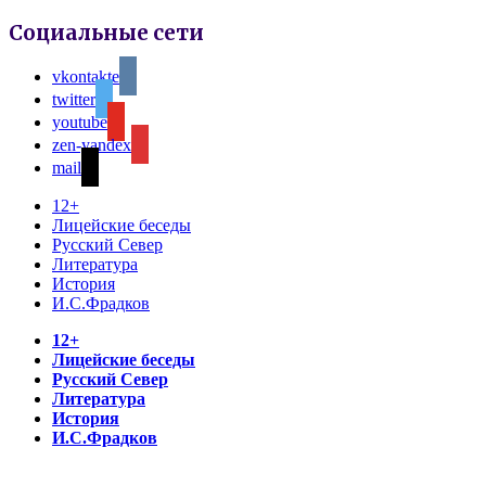
Социальные сети
vkontakte
twitter
youtube
zen-yandex
mail
12+
Лицейские беседы
Русский Север
Литература
История
И.С.Фрадков
12+
Лицейские беседы
Русский Север
Литература
История
И.С.Фрадков