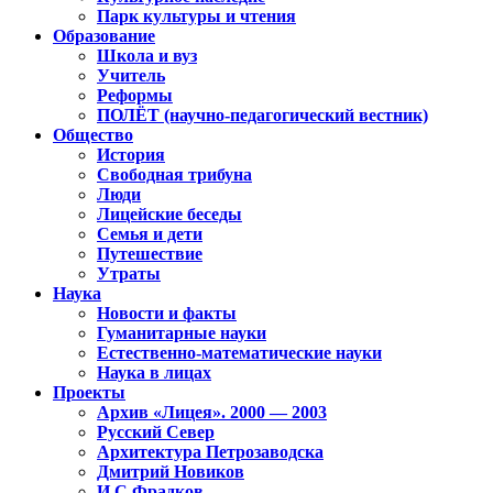
Парк культуры и чтения
Образование
Школа и вуз
Учитель
Реформы
ПОЛЁТ (научно-педагогический вестник)
Общество
История
Свободная трибуна
Люди
Лицейские беседы
Семья и дети
Путешествие
Утраты
Наука
Новости и факты
Гуманитарные науки
Естественно-математические науки
Наука в лицах
Проекты
Архив «Лицея». 2000 — 2003
Русский Север
Архитектура Петрозаводска
Дмитрий Новиков
И.С.Фрадков