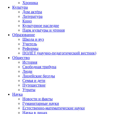
Хроника
Культура
Дом актёра
Литература
Кино
Культурное наследие
Парк культуры и чтения
Образование
Школа и вуз
Учитель
Реформы
ПОЛЁТ (научно-педагогический вестник)
Общество
История
Свободная трибуна
Люди
Лицейские беседы
Семья и дети
Путешествие
Утраты
Наука
Новости и факты
Гуманитарные науки
Естественно-математические науки
Наука в лицах