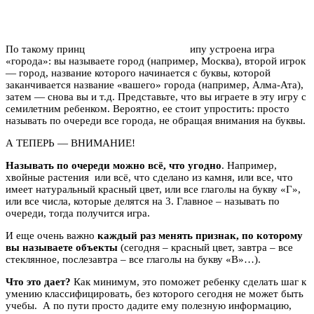
По такому принц
ипу устроена игра
«города»: вы называете город (например, Москва), второй игрок
— город, название которого начинается с буквы, которой
заканчивается название «вашего» города (например, Алма-Ата),
затем — снова вы и т.д. Представьте, что вы играете в эту игру с
семилетним ребенком. Вероятно, ее стоит упростить: просто
называть по очереди все города, не обращая внимания на буквы.
А ТЕПЕРЬ — ВНИМАНИЕ!
Называть по очереди можно всё, что угодно
. Например,
хвойные растения или всё, что сделано из камня, или все, что
имеет натуральный красный цвет, или все глаголы на букву «Г»,
или все числа, которые делятся на 3. Главное – называть по
очереди, тогда получится игра.
И еще очень важно
каждый раз менять признак, по которому
вы называете объекты
(сегодня – красный цвет, завтра – все
стеклянное, послезавтра – все глаголы на букву «В»…).
Что это дает?
Как минимум, это поможет ребенку сделать шаг к
умению классифицировать, без которого сегодня не может быть
учебы. А по пути просто дадите ему полезную информацию,