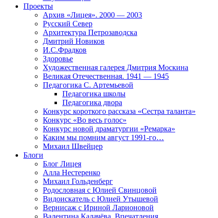
Проекты
Архив «Лицея». 2000 — 2003
Русский Север
Архитектура Петрозаводска
Дмитрий Новиков
И.С.Фрадков
Здоровье
Художественная галерея Дмитрия Москина
Великая Отечественная. 1941 — 1945
Педагогика С. Артемьевой
Педагогика школы
Педагогика двора
Конкурс короткого рассказа «Сестра таланта»
Конкурс «Во весь голос»
Конкурс новой драматургии «Ремарка»
Каким мы помним август 1991-го…
Михаил Швейцер
Блоги
Блог Лицея
Алла Нестеренко
Михаил Гольденберг
Родословная с Юлией Свинцовой
Видоискатель с Юлией Утышевой
Вернисаж с Ириной Ларионовой
Валентина Калачёва. Впечатления