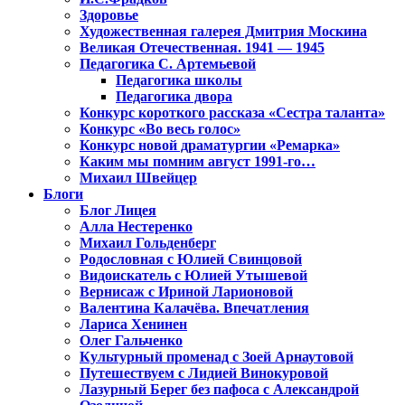
Здоровье
Художественная галерея Дмитрия Москина
Великая Отечественная. 1941 — 1945
Педагогика С. Артемьевой
Педагогика школы
Педагогика двора
Конкурс короткого рассказа «Сестра таланта»
Конкурс «Во весь голос»
Конкурс новой драматургии «Ремарка»
Каким мы помним август 1991-го…
Михаил Швейцер
Блоги
Блог Лицея
Алла Нестеренко
Михаил Гольденберг
Родословная с Юлией Свинцовой
Видоискатель с Юлией Утышевой
Вернисаж с Ириной Ларионовой
Валентина Калачёва. Впечатления
Лариса Хенинен
Олег Гальченко
Культурный променад с Зоей Арнаутовой
Путешествуем с Лидией Винокуровой
Лазурный Берег без пафоса с Александрой