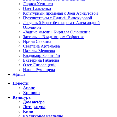
Лариса Хенинен
Олег Гальченко
Культурный променад с Зоей Арнаутовой
Путешествуем с Лидией Винокуровой
Лазурный Берег без пафоса с Александрой
Озолиной
«Задние мысли» Кирилла Олюшкина
Застолье с Владимиром Софиенко
Ирина Савкина
Светлана Артемьева
Наталья Мешкова
Владимир Берштейн
Екатерина Габалова
Олег Липовецкий
Илона Румянцева
Афиша
Новости
Анонс
Хроника
Культура
Дом актёра
Литература
Кино
Культурное наследие