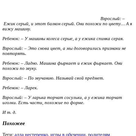
Взрослый: –
Ежик серый, и этот балкон серый. Они похожи по цвету… А я
вижу машину.
Ребенок: – У машины колеса серые, а у ежика спинка серая.
Взрослый: – Это снова цвет, а мы договорились признаки не
повторять.
Ребенок: – Ладно. Машина фыркает
и ежик фыркает.
Они
похожи по звуку.
Взрослый: – По звучанию. Называй
свой предмет.
Ребенок: – Ларек.
Взрослый: – У ларька торчат сосульки, а у ежика торчат
иголки. Есть части, похожие по форме.
И т. д.
Похожее
Теги:
алла нестеренко
,
игры в обучении
,
родителям