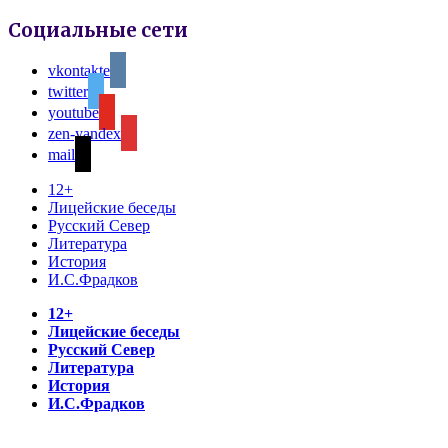
Социальные сети
vkontakte
twitter
youtube
zen-yandex
mail
12+
Лицейские беседы
Русский Север
Литература
История
И.С.Фрадков
12+
Лицейские беседы
Русский Север
Литература
История
И.С.Фрадков