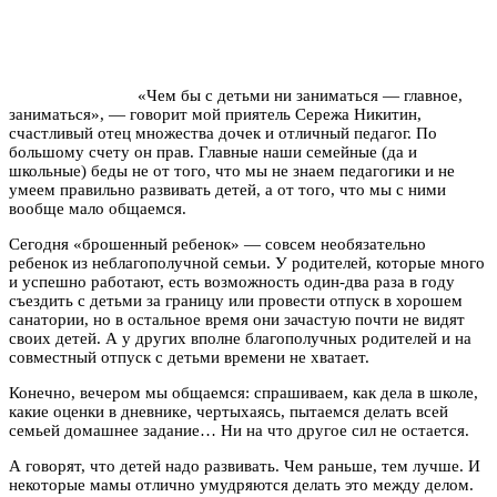
«Чем бы с детьми ни заниматься — главное,
заниматься», — говорит мой приятель Сережа Никитин,
счастливый отец множества дочек и отличный педагог. По
большому счету он прав. Главные наши семейные (да и
школьные) беды не от того, что мы не знаем педагогики и не
умеем правильно развивать детей, а от того, что мы с ними
вообще мало общаемся.
Сегодня «брошенный ребенок» — совсем необязательно
ребенок из неблагополучной семьи. У родителей, которые много
и успешно работают, есть возможность один-два раза в году
съездить с детьми за границу или провести отпуск в хорошем
санатории, но в остальное время они зачастую почти не видят
своих детей. А у других вполне благополучных родителей и на
совместный отпуск с детьми времени не хватает.
Конечно, вечером мы общаемся: спрашиваем, как дела в школе,
какие оценки в дневнике, чертыхаясь, пытаемся делать всей
семьей домашнее задание… Ни на что другое сил не остается.
А говорят, что детей надо развивать. Чем раньше, тем лучше. И
некоторые мамы отлично умудряются делать это между делом.