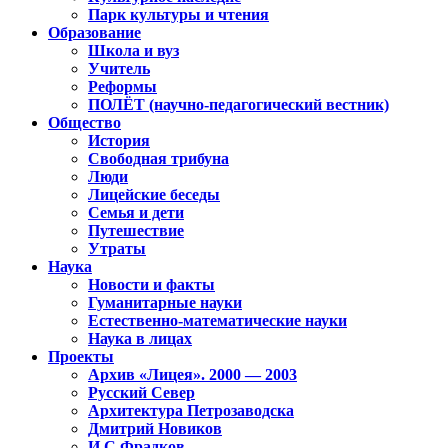
Парк культуры и чтения
Образование
Школа и вуз
Учитель
Реформы
ПОЛЁТ (научно-педагогический вестник)
Общество
История
Свободная трибуна
Люди
Лицейские беседы
Семья и дети
Путешествие
Утраты
Наука
Новости и факты
Гуманитарные науки
Естественно-математические науки
Наука в лицах
Проекты
Архив «Лицея». 2000 — 2003
Русский Север
Архитектура Петрозаводска
Дмитрий Новиков
И.С.Фрадков