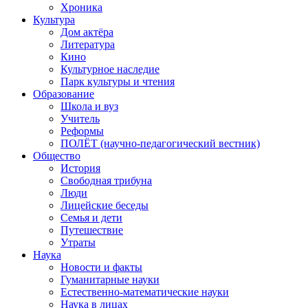
Хроника
Культура
Дом актёра
Литература
Кино
Культурное наследие
Парк культуры и чтения
Образование
Школа и вуз
Учитель
Реформы
ПОЛЁТ (научно-педагогический вестник)
Общество
История
Свободная трибуна
Люди
Лицейские беседы
Семья и дети
Путешествие
Утраты
Наука
Новости и факты
Гуманитарные науки
Естественно-математические науки
Наука в лицах