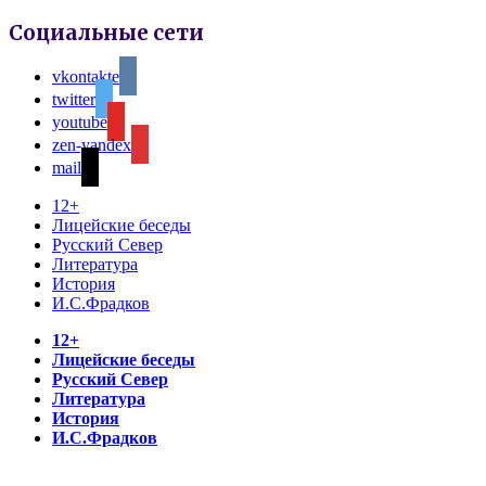
Социальные сети
vkontakte
twitter
youtube
zen-yandex
mail
12+
Лицейские беседы
Русский Север
Литература
История
И.С.Фрадков
12+
Лицейские беседы
Русский Север
Литература
История
И.С.Фрадков