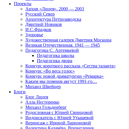
Проекты
Архив «Лицея». 2000 — 2003
Русский Север
Архитектура Петрозаводска
Дмитрий Новиков
И.С.Фрадков
Здоровье
Художественная галерея Дмитрия Москина
Великая Отечественная. 1941 — 1945
Педагогика С. Артемьевой
Педагогика школы
Педагогика двора
Конкурс короткого рассказа «Сестра таланта»
Конкурс «Во весь голос»
Конкурс новой драматургии «Ремарка»
Каким мы помним август 1991-го…
Михаил Швейцер
Блоги
Блог Лицея
Алла Нестеренко
Михаил Гольденберг
Родословная с Юлией Свинцовой
Видоискатель с Юлией Утышевой
Вернисаж с Ириной Ларионовой
Валентина Калачёва. Впечатления