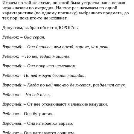
Играем по той же схеме, по какой была устроена наша первая
игра «назови по очереди». На этот раз называем по одной
характеристике (по одному признаку) выбранного предмета, до
тех пор, пока кто-то не иссякнет.
Допустим, выбран объект «ДОРОГА».
Ребенок
: –
Она серая.
Взрослый
:
– Она длиннее, чем поезд, короче, чем река.
Ребенок
:
– По ней ездят машины.
Взрослый
:
– Она покрыта цементом.
Ребенок
: –
По ней могут бегать лошадки.
Взрослый
: –
Когда по ней что-то движется, раздается стук.
Ребенок
:
— На ней пыль.
Взрослый
: – От нее отскакивают маленькие камушки.
Ребенок
: – Она бугристая.
Взрослый
: – Она изгибается вправо.
Ребенок
: – Она нагревается солнцем.