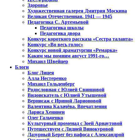
Здоровье
Художественная галерея Дмитрия Москина
Великая Отечественная. 1941 — 1945
Педагогика С. Артемьевой
Педагогика школы
Педагогика двора
Конкурс короткого рассказа «Сестра таланта»
Конкурс «Во весь голос»
Конкурс новой драматургии «Ремарка»
Каким мы помним август 1991-го…
Михаил Швейцер
Блоги
Блог Лицея
Алла Нестеренко
Михаил Гольденберг
Родословная с Юлией Свинцовой
Видоискатель с Юлией Утышевой
Вернисаж с Ириной Ларионовой
Валентина Калачёва. Впечатления
Лариса Хенинен
Олег Гальченко
Культурный променад с Зоей Арнаутовой
Путешествуем с Лидией Винокуровой
Лазурный Берег без пафоса с Александрой