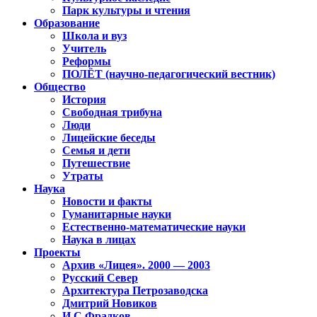
Парк культуры и чтения
Образование
Школа и вуз
Учитель
Реформы
ПОЛЁТ (научно-педагогический вестник)
Общество
История
Свободная трибуна
Люди
Лицейские беседы
Семья и дети
Путешествие
Утраты
Наука
Новости и факты
Гуманитарные науки
Естественно-математические науки
Наука в лицах
Проекты
Архив «Лицея». 2000 — 2003
Русский Север
Архитектура Петрозаводска
Дмитрий Новиков
И.С.Фрадков