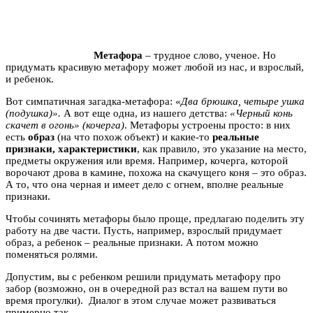
Метафора
– трудное слово, ученое. Но
придумать красивую метафору может любой из нас, и взрослый,
и ребенок.
Вот симпатичная загадка-метафора: «
Д
ва брюшка, четыре ушка
(подушка)
».
А вот еще одна, из нашего детства:
«Черный конь
скачет в огонь» (кочерга)
. Метафоры устроены просто: в них
есть
образ
(на что похож объект) и какие-то
реальные
признаки, характеристики
, как правило, это указание на место,
предметы окружения или время. Например, кочерга, которой
ворочают дрова в камине, похожа на скачущего коня – это образ.
А то, что она черная и имеет дело с огнем, вполне реальные
признаки.
Чтобы сочинять метафоры было проще, предлагаю поделить эту
работу на две части. Пусть, например, взрослый придумает
образ, а ребенок – реальные признаки. А потом можно
поменяться ролями.
Допустим, вы с ребенком решили придумать метафору про
забор (возможно, он в очередной раз встал на вашем пути во
время прогулки). Диалог в этом случае может развиваться
примерно так.