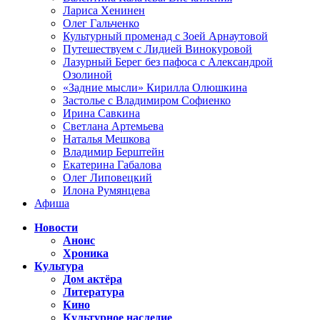
Лариса Хенинен
Олег Гальченко
Культурный променад с Зоей Арнаутовой
Путешествуем с Лидией Винокуровой
Лазурный Берег без пафоса с Александрой
Озолиной
«Задние мысли» Кирилла Олюшкина
Застолье с Владимиром Софиенко
Ирина Савкина
Светлана Артемьева
Наталья Мешкова
Владимир Берштейн
Екатерина Габалова
Олег Липовецкий
Илона Румянцева
Афиша
Новости
Анонс
Хроника
Культура
Дом актёра
Литература
Кино
Культурное наследие