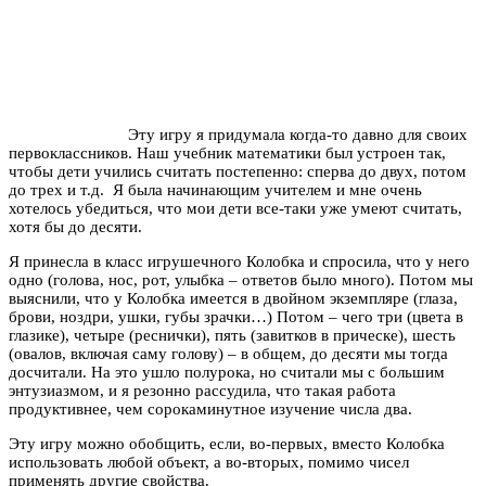
Эту игру я придумала когда-то давно для своих
первоклассников. Наш учебник математики был устроен так,
чтобы дети учились считать постепенно: сперва до двух, потом
до трех и т.д. Я была начинающим учителем и мне очень
хотелось убедиться, что мои дети все-таки уже умеют считать,
хотя бы до десяти.
Я принесла в класс игрушечного Колобка и спросила, что у него
одно (голова, нос, рот, улыбка – ответов было много). Потом мы
выяснили, что у Колобка имеется в двойном экземпляре (глаза,
брови, ноздри, ушки, губы зрачки…) Потом – чего три (цвета в
глазике), четыре (реснички), пять (завитков в прическе), шесть
(овалов, включая саму голову) – в общем, до десяти мы тогда
досчитали. На это ушло полурока, но считали мы с большим
энтузиазмом, и я резонно рассудила, что такая работа
продуктивнее, чем сорокаминутное изучение числа два.
Эту игру можно обобщить, если, во-первых, вместо Колобка
использовать любой объект, а во-вторых, помимо чисел
применять другие свойства.