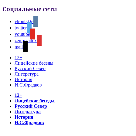
Социальные сети
vkontakte
twitter
youtube
zen-yandex
mail
12+
Лицейские беседы
Русский Север
Литература
История
И.С.Фрадков
12+
Лицейские беседы
Русский Север
Литература
История
И.С.Фрадков