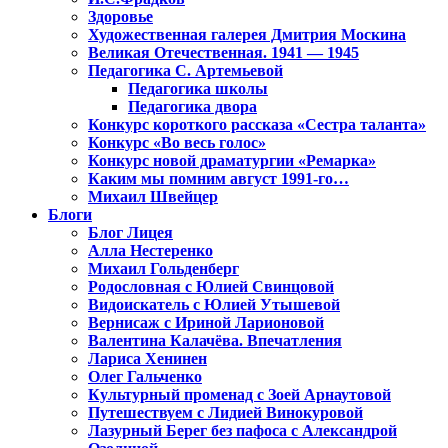
Здоровье
Художественная галерея Дмитрия Москина
Великая Отечественная. 1941 — 1945
Педагогика С. Артемьевой
Педагогика школы
Педагогика двора
Конкурс короткого рассказа «Сестра таланта»
Конкурс «Во весь голос»
Конкурс новой драматургии «Ремарка»
Каким мы помним август 1991-го…
Михаил Швейцер
Блоги
Блог Лицея
Алла Нестеренко
Михаил Гольденберг
Родословная с Юлией Свинцовой
Видоискатель с Юлией Утышевой
Вернисаж с Ириной Ларионовой
Валентина Калачёва. Впечатления
Лариса Хенинен
Олег Гальченко
Культурный променад с Зоей Арнаутовой
Путешествуем с Лидией Винокуровой
Лазурный Берег без пафоса с Александрой