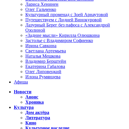
Лариса Хенинен
Олег Гальченко
Культурный променад с Зоей Арнаутовой
Путешествуем с Лидией Винокуровой
Лазурный Берег без пафоса с Александрой
Озолиной
«Задние мысли» Кирилла Олюшкина
Застолье с Владимиром Софиенко
Ирина Савкина
Светлана Артемьева
Наталья Мешкова
Владимир Берштейн
Екатерина Габалова
Олег Липовецкий
Илона Румянцева
Афиша
Новости
Анонс
Хроника
Культура
Дом актёра
Литература
Кино
Культурное наследие