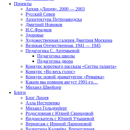
Проекты
Архив «Лицея». 2000 — 2003
Русский Север
Архитектура Петрозаводска
Дмитрий Новиков
И.С.Фрадков
Здоровье
Художественная галерея Дмитрия Москина
Великая Отечественная. 1941 — 1945
Педагогика С. Артемьевой
Педагогика школы
Педагогика двора
Конкурс короткого рассказа «Сестра таланта»
Конкурс «Во весь голос»
Конкурс новой драматургии «Ремарка»
Каким мы помним август 1991-го…
Михаил Швейцер
Блоги
Блог Лицея
Алла Нестеренко
Михаил Гольденберг
Родословная с Юлией Свинцовой
Видоискатель с Юлией Утышевой
Вернисаж с Ириной Ларионовой
Валентина Калачёва. Впечатления