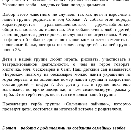
Украшения герба – модель собаки породы далматин.
Выбор этого животного не случаен, так как дети и взрослые в
нашей группе родились в год Собаки. А собака этой породы
характеризуется уравновешенностью, дружелюбностью,
общительностью, активностью. Эти собаки очень любят детей,
легко поддаются дрессировке, послушны и не агрессивны. А еще
на фоне этой собаки черные пятнышки можно легко заменить на
солнечные блики, которых по количеству детей в нашей группе
ровно 25.
Дети в нашей группе любят играть, рисовать, участвовать в
театрализованной деятельности, о чем на гербе говорят:
кисточка, мяч, бескозырка и бант. Наш детский сад называется
«Березка», поэтому на бескозырке можно найти украшение из
коры березы, а на ошейнике номер нашей группы и возрастной
состав детей
–
цифра 7. Все дети у нас в группе пока еще
маленькие, но яркие звездочки, о чем символизирует рамка у
герба. Этот герб теперь является символом нашей группы.
Презентация герба группы «Солнечные зайчики», которую
проведут дети, состоится на итоговой встрече с родителями.
5 этап – работа с родителями по созданию семейных гербов