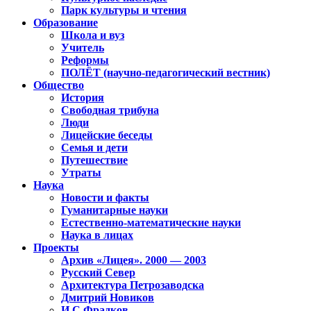
Парк культуры и чтения
Образование
Школа и вуз
Учитель
Реформы
ПОЛЁТ (научно-педагогический вестник)
Общество
История
Свободная трибуна
Люди
Лицейские беседы
Семья и дети
Путешествие
Утраты
Наука
Новости и факты
Гуманитарные науки
Естественно-математические науки
Наука в лицах
Проекты
Архив «Лицея». 2000 — 2003
Русский Север
Архитектура Петрозаводска
Дмитрий Новиков
И.С.Фрадков