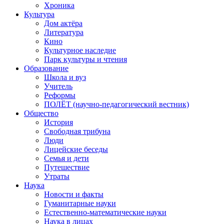
Хроника
Культура
Дом актёра
Литература
Кино
Культурное наследие
Парк культуры и чтения
Образование
Школа и вуз
Учитель
Реформы
ПОЛЁТ (научно-педагогический вестник)
Общество
История
Свободная трибуна
Люди
Лицейские беседы
Семья и дети
Путешествие
Утраты
Наука
Новости и факты
Гуманитарные науки
Естественно-математические науки
Наука в лицах