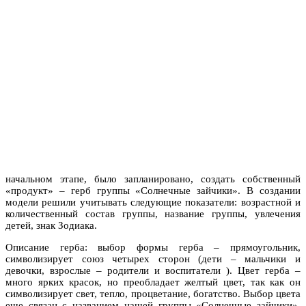
начальном этапе, было запланировано, создать собственный
«продукт»
–
герб группы «Солнечные зайчики». В создании
модели решили учитывать следующие показатели: возрастной и
количественный состав группы, название группы, увлечения
детей, знак Зодиака.
Описание герба: выбор формы герба – прямоугольник,
символизирует союз четырех сторон (дети
–
мальчики и
девочки, взрослые
–
родители и воспитатели ). Цвет герба –
много ярких красок, но преобладает желтый цвет, так как он
символизирует свет, тепло, процветание, богатство. Выбор цвета
еще связан с названием нашей группы «Солнечные зайчики».