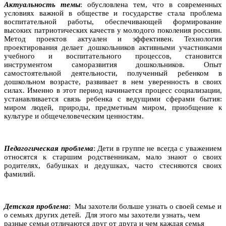
Актуальность темы
: обусловлена тем, что в современных
условиях важной в обществе и государстве стала проблема
воспитательной работы, обеспечивающей формирование
высоких патриотических качеств у молодого поколения россиян.
Метод проектов актуален и эффективен. Технология
проектирования делает дошкольников активными участниками
учебного и воспитательного процессов, становится
инструментом саморазвития дошкольников. Опыт
самостоятельной деятельности, полученный ребенком в
дошкольном возрасте, развивает в нем уверенность в своих
силах. Именно в этот период начинается процесс социализации,
устанавливается связь ребенка с ведущими сферами бытия:
миром людей, природы, предметным миром, приобщение к
культуре и общечеловеческим ценностям.
Педагогическая проблема
: Дети в группе не всегда с уважением
относятся к старшим родственникам, мало знают о своих
родителях, бабушках и дедушках, часто стесняются своих
фамилий.
Детская проблема
: Мы захотели больше узнать о своей семье и
о семьях других детей. Для этого мы захотели узнать, чем
разные семьи отличаются друг от друга и чем каждая семья